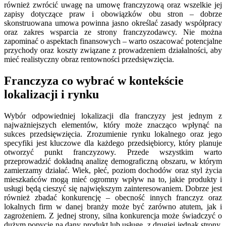
również zwrócić uwagę na umowę franczyzową oraz wszelkie jej
zapisy dotyczące praw i obowiązków obu stron – dobrze
skonstruowana umowa powinna jasno określać zasady współpracy
oraz zakres wsparcia ze strony franczyzodawcy. Nie można
zapominać o aspektach finansowych – warto oszacować potencjalne
przychody oraz koszty związane z prowadzeniem działalności, aby
mieć realistyczny obraz rentowności przedsięwzięcia.
Franczyza co wybrać w kontekście
lokalizacji i rynku
Wybór odpowiedniej lokalizacji dla franczyzy jest jednym z
najważniejszych elementów, który może znacząco wpłynąć na
sukces przedsięwzięcia. Zrozumienie rynku lokalnego oraz jego
specyfiki jest kluczowe dla każdego przedsiębiorcy, który planuje
otworzyć punkt franczyzowy. Przede wszystkim warto
przeprowadzić dokładną analizę demograficzną obszaru, w którym
zamierzamy działać. Wiek, płeć, poziom dochodów oraz styl życia
mieszkańców mogą mieć ogromny wpływ na to, jakie produkty i
usługi będą cieszyć się największym zainteresowaniem. Dobrze jest
również zbadać konkurencję – obecność innych franczyz oraz
lokalnych firm w danej branży może być zarówno atutem, jak i
zagrożeniem. Z jednej strony, silna konkurencja może świadczyć o
dużym popycie na dany produkt lub usługę, z drugiej jednak strony,