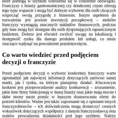
które pomogą w szybkim wdrożeniu się w codzienne obowiązki.
Franczyzy z branży gastronomicznej czy detalicznej często oferują
tego typu wsparcie i mogą być dobrym wyborem dla osób chcących
rozpocząć swoją przygodę z biznesem. Innym aspektem do
rozważenia jest poziom inwestycji początkowej – niektóre
franczyzy wymagają znacznych nakładów finansowych, podczas
gdy inne mogą być dostępne dla osób dysponujących ograniczonym
budżetem. Dobrze jest również zwrócić uwagę na lokalizację i
dostępność rynku dla danego produktu lub usługi, co może
znacząco wpłynąć na powodzenie przedsięwzięcia.
Co warto wiedzieć przed podjęciem
decyzji o franczyzie
Przed podjęciem decyzji o wyborze konkretnej franczyzy warto
zgromadzić jak najwięcej informacji dotyczących zarówno samej
marki, jak i rynku, na którym planujemy działać. Kluczowym
krokiem jest przeprowadzenie analizy konkurencji – zrozumienie,
jakie inne firmy funkcjonują w danej branży oraz jakie mają mocne i
słabe strony może pomóc w lepszym dostosowaniu oferty do
potrzeb klientów. Ważne jest także zapoznanie się z opiniami innych
franczyzobiorców – ich doświadczenia mogą dostarczyć cennych
wskazówek dotyczących współpracy z danym franczyzodawcą oraz
realiów prowadzenia działalności pod jego szyldem. Należy