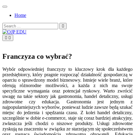
Skip
to
Home
content
Search
for:
OJP EDU
Franczyza co wybrać?
Wybór odpowiedniej franczyzy to kluczowy krok dla każdego
przedsiębiorcy, który pragnie rozpocząć działalność gospodarczą w
oparciu o sprawdzony model biznesowy. Istnieje wiele branż, które
oferują różnorodne możliwości, a każda z nich ma swoje
specyficzne wymagania oraz potencjał rynkowy. Warto zwrócić
uwagę na takie sektory jak gastronomia, handel detaliczny, usługi
zdrowotne czy edukacja. Gastronomia jest jednym z
najpopularniejszych wyborów, ponieważ ludzie zawsze będą szukać
miejsc do jedzenia i spędzania czasu. Z kolei handel detaliczny,
szczególnie w dobie e-commerce, staje się coraz bardziej atrakcyjny,
zwłaszcza jeśli chodzi o niszowe produkty. Usługi zdrowotne
zyskują na znaczeniu w związku ze starzejącym się społeczeństwem
oraz rosnącą świadomością zdrowotną obywateli. Edukacja