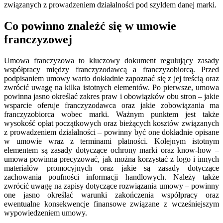
związanych z prowadzeniem działalności pod szyldem danej marki.
Co powinno znaleźć się w umowie
franczyzowej
Umowa franczyzowa to kluczowy dokument regulujący zasady
współpracy między franczyzodawcą a franczyzobiorcą. Przed
podpisaniem umowy warto dokładnie zapoznać się z jej treścią oraz
zwrócić uwagę na kilka istotnych elementów. Po pierwsze, umowa
powinna jasno określać zakres praw i obowiązków obu stron – jakie
wsparcie oferuje franczyzodawca oraz jakie zobowiązania ma
franczyzobiorca wobec marki. Ważnym punktem jest także
wysokość opłat początkowych oraz bieżących kosztów związanych
z prowadzeniem działalności – powinny być one dokładnie opisane
w umowie wraz z terminami płatności. Kolejnym istotnym
elementem są zasady dotyczące ochrony marki oraz know-how –
umowa powinna precyzować, jak można korzystać z logo i innych
materiałów promocyjnych oraz jakie są zasady dotyczące
zachowania poufności informacji handlowych. Należy także
zwrócić uwagę na zapisy dotyczące rozwiązania umowy – powinny
one jasno określać warunki zakończenia współpracy oraz
ewentualne konsekwencje finansowe związane z wcześniejszym
wypowiedzeniem umowy.