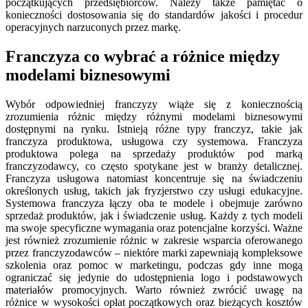
początkujących przedsiębiorców. Należy także pamiętać o
konieczności dostosowania się do standardów jakości i procedur
operacyjnych narzuconych przez markę.
Franczyza co wybrać a różnice między
modelami biznesowymi
Wybór odpowiedniej franczyzy wiąże się z koniecznością
zrozumienia różnic między różnymi modelami biznesowymi
dostępnymi na rynku. Istnieją różne typy franczyz, takie jak
franczyza produktowa, usługowa czy systemowa. Franczyza
produktowa polega na sprzedaży produktów pod marką
franczyzodawcy, co często spotykane jest w branży detalicznej.
Franczyza usługowa natomiast koncentruje się na świadczeniu
określonych usług, takich jak fryzjerstwo czy usługi edukacyjne.
Systemowa franczyza łączy oba te modele i obejmuje zarówno
sprzedaż produktów, jak i świadczenie usług. Każdy z tych modeli
ma swoje specyficzne wymagania oraz potencjalne korzyści. Ważne
jest również zrozumienie różnic w zakresie wsparcia oferowanego
przez franczyzodawców – niektóre marki zapewniają kompleksowe
szkolenia oraz pomoc w marketingu, podczas gdy inne mogą
ograniczać się jedynie do udostępnienia logo i podstawowych
materiałów promocyjnych. Warto również zwrócić uwagę na
różnice w wysokości opłat początkowych oraz bieżących kosztów