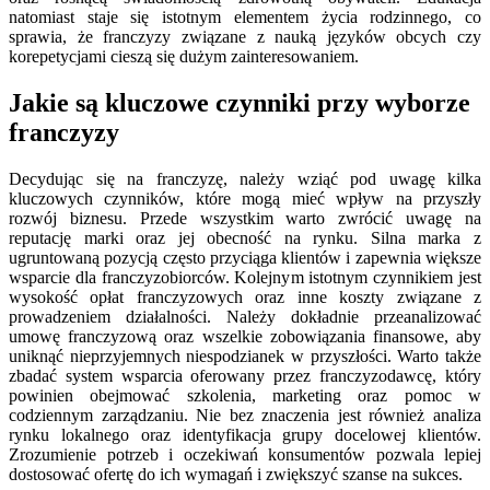
natomiast staje się istotnym elementem życia rodzinnego, co
sprawia, że franczyzy związane z nauką języków obcych czy
korepetycjami cieszą się dużym zainteresowaniem.
Jakie są kluczowe czynniki przy wyborze
franczyzy
Decydując się na franczyzę, należy wziąć pod uwagę kilka
kluczowych czynników, które mogą mieć wpływ na przyszły
rozwój biznesu. Przede wszystkim warto zwrócić uwagę na
reputację marki oraz jej obecność na rynku. Silna marka z
ugruntowaną pozycją często przyciąga klientów i zapewnia większe
wsparcie dla franczyzobiorców. Kolejnym istotnym czynnikiem jest
wysokość opłat franczyzowych oraz inne koszty związane z
prowadzeniem działalności. Należy dokładnie przeanalizować
umowę franczyzową oraz wszelkie zobowiązania finansowe, aby
uniknąć nieprzyjemnych niespodzianek w przyszłości. Warto także
zbadać system wsparcia oferowany przez franczyzodawcę, który
powinien obejmować szkolenia, marketing oraz pomoc w
codziennym zarządzaniu. Nie bez znaczenia jest również analiza
rynku lokalnego oraz identyfikacja grupy docelowej klientów.
Zrozumienie potrzeb i oczekiwań konsumentów pozwala lepiej
dostosować ofertę do ich wymagań i zwiększyć szanse na sukces.