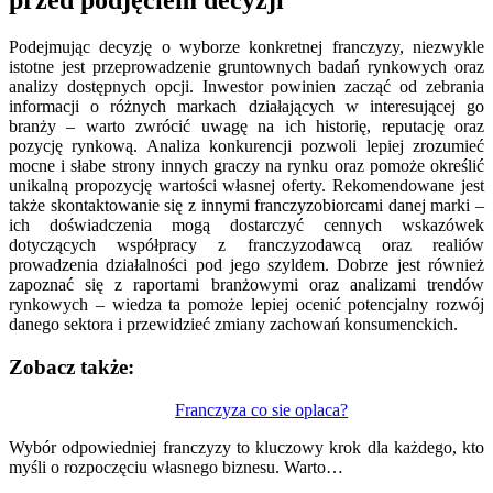
przed podjęciem decyzji
Podejmując decyzję o wyborze konkretnej franczyzy, niezwykle
istotne jest przeprowadzenie gruntownych badań rynkowych oraz
analizy dostępnych opcji. Inwestor powinien zacząć od zebrania
informacji o różnych markach działających w interesującej go
branży – warto zwrócić uwagę na ich historię, reputację oraz
pozycję rynkową. Analiza konkurencji pozwoli lepiej zrozumieć
mocne i słabe strony innych graczy na rynku oraz pomoże określić
unikalną propozycję wartości własnej oferty. Rekomendowane jest
także skontaktowanie się z innymi franczyzobiorcami danej marki –
ich doświadczenia mogą dostarczyć cennych wskazówek
dotyczących współpracy z franczyzodawcą oraz realiów
prowadzenia działalności pod jego szyldem. Dobrze jest również
zapoznać się z raportami branżowymi oraz analizami trendów
rynkowych – wiedza ta pomoże lepiej ocenić potencjalny rozwój
danego sektora i przewidzieć zmiany zachowań konsumenckich.
Zobacz także:
Nawigacja
Franczyza co sie oplaca?
wpisu
Wybór odpowiedniej franczyzy to kluczowy krok dla każdego, kto
myśli o rozpoczęciu własnego biznesu. Warto…