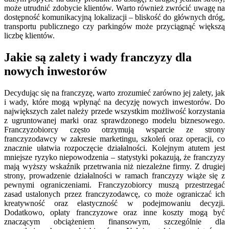
może utrudnić zdobycie klientów. Warto również zwrócić uwagę na
dostępność komunikacyjną lokalizacji – bliskość do głównych dróg,
transportu publicznego czy parkingów może przyciągnąć większą
liczbę klientów.
Jakie są zalety i wady franczyzy dla
nowych inwestorów
Decydując się na franczyzę, warto zrozumieć zarówno jej zalety, jak
i wady, które mogą wpłynąć na decyzję nowych inwestorów. Do
największych zalet należy przede wszystkim możliwość korzystania
z ugruntowanej marki oraz sprawdzonego modelu biznesowego.
Franczyzobiorcy często otrzymują wsparcie ze strony
franczyzodawcy w zakresie marketingu, szkoleń oraz operacji, co
znacznie ułatwia rozpoczęcie działalności. Kolejnym atutem jest
mniejsze ryzyko niepowodzenia – statystyki pokazują, że franczyzy
mają wyższy wskaźnik przetrwania niż niezależne firmy. Z drugiej
strony, prowadzenie działalności w ramach franczyzy wiąże się z
pewnymi ograniczeniami. Franczyzobiorcy muszą przestrzegać
zasad ustalonych przez franczyzodawcę, co może ograniczać ich
kreatywność oraz elastyczność w podejmowaniu decyzji.
Dodatkowo, opłaty franczyzowe oraz inne koszty mogą być
znaczącym obciążeniem finansowym, szczególnie dla