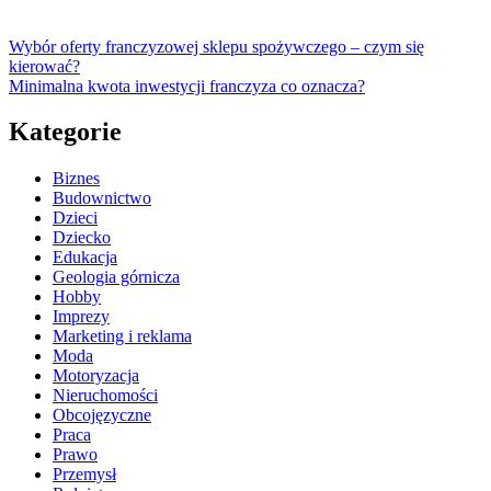
Wybór oferty franczyzowej sklepu spożywczego – czym się
kierować?
Minimalna kwota inwestycji franczyza co oznacza?
Kategorie
Biznes
Budownictwo
Dzieci
Dziecko
Edukacja
Geologia górnicza
Hobby
Imprezy
Marketing i reklama
Moda
Motoryzacja
Nieruchomości
Obcojęzyczne
Praca
Prawo
Przemysł