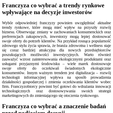
Franczyza co wybrać a trendy rynkowe
wpływające na decyzje inwestorów
Wybór odpowiedniej franczyzy powinien uwzględniać aktualne
trendy rynkowe, które mogą mieć wpływ na przyszły rozwój
biznesu. Obserwując zmiany w zachowaniach konsumenckich oraz
preferencjach zakupowych, inwestorzy mogą lepiej dostosować
swoje oferty do potrzeb klientów. Na przykład rosnąca popularność
zdrowego stylu życia sprawia, że branża zdrowotna i wellness staje
się coraz bardziej atrakcyjna dla nowych przedsiębiorców
poszukujących możliwości inwestycyjnych. Warto również
zauważyć wzrost zainteresowania ekologicznymi produktami oraz
usługami przyjaznymi środowisku – wiele marek dostosowuje
swoje oferty do oczekiwań świadomych ekologicznie
konsumentów. Innym ważnym trendem jest digitalizacja – rozwój
technologii informacyjnej wpływa na sposób prowadzenia
działalności gospodarczej i zmienia oczekiwania klientów wobec
firm. Franczyzobiorcy powinni być gotowi do wdrażania innowacji
technologicznych oraz dostosowywania swoich strategii
marketingowych do zmieniającego się otoczenia rynkowego.
Franczyza co wybrać a znaczenie badań