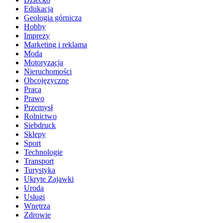
Edukacja
Geologia górnicza
Hobby
Imprezy
Marketing i reklama
Moda
Motoryzacja
Nieruchomości
Obcojęzyczne
Praca
Prawo
Przemysł
Rolnictwo
Siebdruck
Sklepy
Sport
Technologie
Transport
Turystyka
Ukryte Zajawki
Uroda
Usługi
Wnętrza
Zdrowie