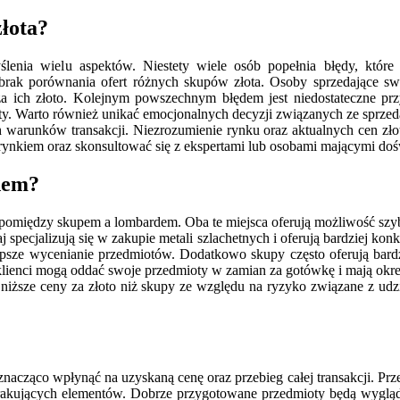
złota?
ślenia wielu aspektów. Niestety wiele osób popełnia błędy, które 
brak porównania ofert różnych skupów złota. Osoby sprzedające swo
a ich złoto. Kolejnym powszechnym błędem jest niedostateczne prz
ty. Warto również unikać emocjonalnych decyzji związanych ze sprzed
h warunków transakcji. Niezrozumienie rynku oraz aktualnych cen zło
 rynkiem oraz skonsultować się z ekspertami lub osobami mającymi dośw
dem?
pomiędzy skupem a lombardem. Oba te miejsca oferują możliwość szybki
specjalizują się w zakupie metali szlachetnych i oferują bardziej ko
psze wycenianie przedmiotów. Dodatkowo skupy często oferują bardzi
– klienci mogą oddać swoje przedmioty w zamian za gotówkę i mają okr
ą niższe ceny za złoto niż skupy ze względu na ryzyko związane z ud
znacząco wpłynąć na uzyskaną cenę oraz przebieg całej transakcji. P
brakujących elementów. Dobrze przygotowane przedmioty będą wygląda