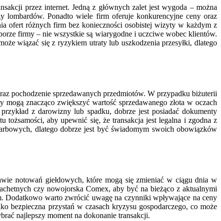
ansakcji przez internet. Jedną z głównych zalet jest wygoda – można
y lombardów. Ponadto wiele firm oferuje konkurencyjne ceny oraz
ia ofert różnych firm bez konieczności osobistej wizyty w każdym z
borze firmy – nie wszystkie są wiarygodne i uczciwe wobec klientów.
oże wiązać się z ryzykiem utraty lub uszkodzenia przesyłki, dlatego
oraz pochodzenie sprzedawanych przedmiotów. W przypadku biżuterii
enty mogą znacząco zwiększyć wartość sprzedawanego złota w oczach
 przykład z darowizny lub spadku, dobrze jest posiadać dokumenty
ożsamości, aby upewnić się, że transakcja jest legalna i zgodna z
skarbowych, dlatego dobrze jest być świadomym swoich obowiązków
tawie notowań giełdowych, które mogą się zmieniać w ciągu dnia w
Szlachetnych czy nowojorska Comex, aby być na bieżąco z aktualnymi
istym. Dodatkowo warto zwrócić uwagę na czynniki wpływające na ceny
t jako bezpieczna przystań w czasach kryzysu gospodarczego, co może
brać najlepszy moment na dokonanie transakcji.