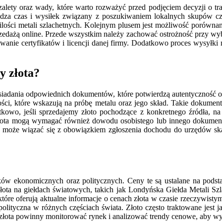
e zalety oraz wady, które warto rozważyć przed podjęciem decyzji o tr
ędza czas i wysiłek związany z poszukiwaniem lokalnych skupów cz
ilości metali szlachetnych. Kolejnym plusem jest możliwość porównan
przedażą online. Przede wszystkim należy zachować ostrożność przy wy
nie certyfikatów i licencji danej firmy. Dodatkowo proces wysyłki m
y złota?
siadania odpowiednich dokumentów, które potwierdzą autentyczność 
akości, które wskazują na próbę metalu oraz jego skład. Takie dokum
tkowo, jeśli sprzedajemy złoto pochodzące z konkretnego źródła, na
ota mogą wymagać również dowodu osobistego lub innego dokumentu t
ota może wiązać się z obowiązkiem zgłoszenia dochodu do urzędów 
ików ekonomicznych oraz politycznych. Ceny te są ustalane na pods
 złota na giełdach światowych, takich jak Londyńska Giełda Metali 
h, które oferują aktualne informacje o cenach złota w czasie rzeczyw
eopolityczna w różnych częściach świata. Złoto często traktowane jes
 złota powinny monitorować rynek i analizować trendy cenowe, aby wy