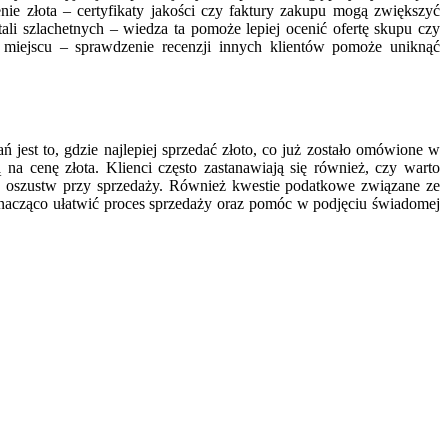
e złota – certyfikaty jakości czy faktury zakupu mogą zwiększyć
ali szlachetnych – wiedza ta pomoże lepiej ocenić ofertę skupu czy
 miejscu – sprawdzenie recenzji innych klientów pomoże uniknąć
ń jest to, gdzie najlepiej sprzedać złoto, co już zostało omówione w
na cenę złota. Klienci często zastanawiają się również, czy warto
nąć oszustw przy sprzedaży. Również kwestie podatkowe związane ze
 znacząco ułatwić proces sprzedaży oraz pomóc w podjęciu świadomej