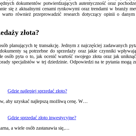
będnych dokumentów potwierdzających autentyczność oraz pochodzeni
nanie się z aktualnymi cenami rynkowymi oraz trendami w branży met
 warto również przeprowadzić research dotyczący opinii o danym
zedaży złota?
osób planujących tę transakcję. Jednym z najczęściej zadawanych pyta
dokumenty są potrzebne do sprzedaży oraz jakie czynniki wpływają 
ele osób pyta o to, jak ocenić wartość swojego złota oraz jak unik
porady specjalistów w tej dziedzinie. Odpowiedzi na te pytania mogą
Gdzie najlepiej sprzedać złoto?
ków, aby uzyskać najlepszą możliwą cenę. W…
Gdzie sprzedać złoto inwestycyjne?
larna, a wiele osób zastanawia się,…