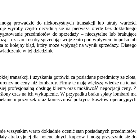
mogą prowadzić do niekorzystnych transakcji lub utraty wartości
je wyroby często decydują się na pierwszą ofertę bez dokładnego
ygotowanie przedmiotów do sprzedaży – nieczytelne lub brakujące
ażą – czasami osoby sprzedają swoje złoto pod wpływem impulsu lub
ta to kolejny błąd, który może wpłynąć na wynik sprzedaży. Dlatego
iadczenie w tej dziedzinie.
ej transakcji i uzyskania gotówki za posiadane przedmioty ze złota,
nkurencyjne ceny niż lombardy. Firmy te mają większą wiedzę na temat
ej profesjonalną obsługę klienta oraz możliwość negocjacji ceny. Z
eślony czas na ich wykupienie. W przypadku braku spłaty lombard ma
zielaniem pożyczek oraz konieczność pokrycia kosztów operacyjnych
rzede wszystkim warto dokładnie ocenić stan posiadanych przedmiotów
ły atrakcyjniej dla potencjalnych kupców i mogą przyczynić się do