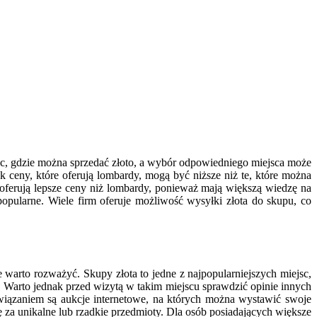
sc, gdzie można sprzedać złoto, a wybór odpowiedniego miejsca może
 ceny, które oferują lombardy, mogą być niższe niż te, które można
j oferują lepsze ceny niż lombardy, ponieważ mają większą wiedzę na
 popularne. Wiele firm oferuje możliwość wysyłki złota do skupu, co
e warto rozważyć. Skupy złota to jedne z najpopularniejszych miejsc,
a. Warto jednak przed wizytą w takim miejscu sprawdzić opinie innych
wiązaniem są aukcje internetowe, na których można wystawić swoje
 za unikalne lub rzadkie przedmioty. Dla osób posiadających większe