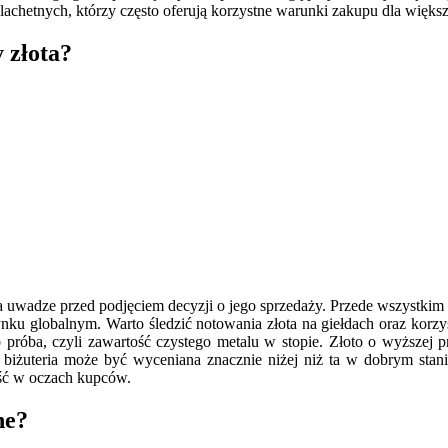
lachetnych, którzy często oferują korzystne warunki zakupu dla większ
 złota?
 uwadze przed podjęciem decyzji o jego sprzedaży. Przede wszystkim i
 rynku globalnym. Warto śledzić notowania złota na giełdach oraz kor
próba, czyli zawartość czystego metalu w stopie. Złoto o wyższej pr
biżuteria może być wyceniana znacznie niżej niż ta w dobrym stan
ość w oczach kupców.
ne?