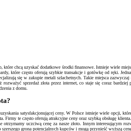
, które chcą uzyskać dodatkowe środki finansowe. Istnieje wiele miej
y, które często oferują szybkie transakcje i gotówkę od ręki. Jednak
ecjalizują się w zakupie metali szlachetnych. Takie miejsca zazwycza
 rozważyć sprzedaż złota przez internet, co staje się coraz bardziej
dzenia z domu.
ota?
yskania satysfakcjonującej ceny. W Polsce istnieje wiele opcji, któr
a. Firmy te często oferują atrakcyjne ceny oraz szybką obsługę klient
że otrzymamy uczciwą cenę za nasze złoto. Innym interesującym roz
o szerszego grona potencjalnych kupców i mogą przynieść wyższą cenę