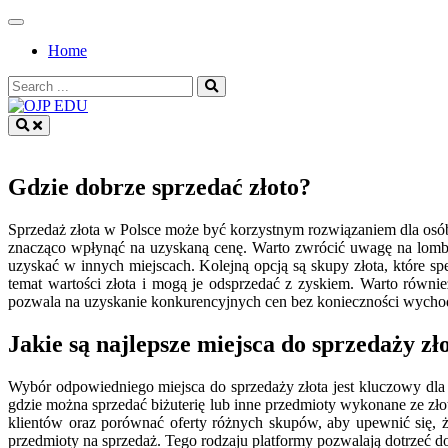
Skip
to
Home
content
Search
for:
OJP EDU
Gdzie dobrze sprzedać złoto?
Sprzedaż złota w Polsce może być korzystnym rozwiązaniem dla osób
znacząco wpłynąć na uzyskaną cenę. Warto zwrócić uwagę na lombard
uzyskać w innych miejscach. Kolejną opcją są skupy złota, które sp
temat wartości złota i mogą je odsprzedać z zyskiem. Warto również
pozwala na uzyskanie konkurencyjnych cen bez konieczności wycho
Jakie są najlepsze miejsca do sprzedaży zł
Wybór odpowiedniego miejsca do sprzedaży złota jest kluczowy dla uz
gdzie można sprzedać biżuterię lub inne przedmioty wykonane ze złot
klientów oraz porównać oferty różnych skupów, aby upewnić się, 
przedmioty na sprzedaż. Tego rodzaju platformy pozwalają dotrzeć d