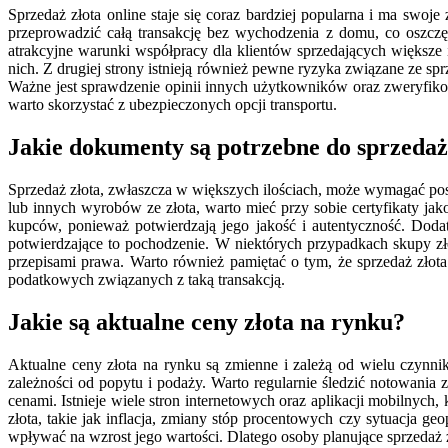
Sprzedaż złota online staje się coraz bardziej popularna i ma swoj
przeprowadzić całą transakcję bez wychodzenia z domu, co oszcz
atrakcyjne warunki współpracy dla klientów sprzedających większe 
nich. Z drugiej strony istnieją również pewne ryzyka związane ze s
Ważne jest sprawdzenie opinii innych użytkowników oraz zweryfikowa
warto skorzystać z ubezpieczonych opcji transportu.
Jakie dokumenty są potrzebne do sprzedaż
Sprzedaż złota, zwłaszcza w większych ilościach, może wymagać po
lub innych wyrobów ze złota, warto mieć przy sobie certyfikaty j
kupców, ponieważ potwierdzają jego jakość i autentyczność. Doda
potwierdzające to pochodzenie. W niektórych przypadkach skupy zł
przepisami prawa. Warto również pamiętać o tym, że sprzedaż zł
podatkowych związanych z taką transakcją.
Jakie są aktualne ceny złota na rynku?
Aktualne ceny złota na rynku są zmienne i zależą od wielu czynn
zależności od popytu i podaży. Warto regularnie śledzić notowania
cenami. Istnieje wiele stron internetowych oraz aplikacji mobilnyc
złota, takie jak inflacja, zmiany stóp procentowych czy sytuacja g
wpływać na wzrost jego wartości. Dlatego osoby planujące sprzedaż