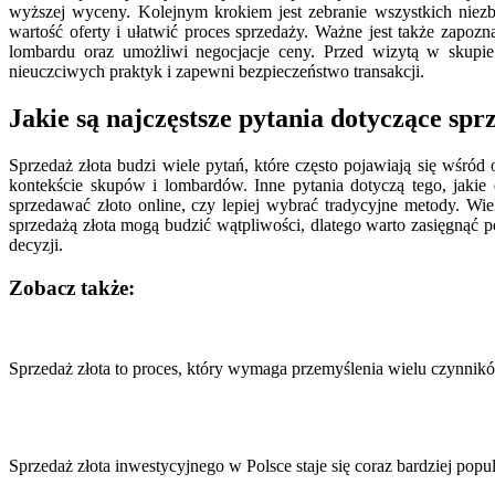
wyższej wyceny. Kolejnym krokiem jest zebranie wszystkich niez
wartość oferty i ułatwić proces sprzedaży. Ważne jest także zapoz
lombardu oraz umożliwi negocjacje ceny. Przed wizytą w skupie
nieuczciwych praktyk i zapewni bezpieczeństwo transakcji.
Jakie są najczęstsze pytania dotyczące spr
Sprzedaż złota budzi wiele pytań, które często pojawiają się wśród 
kontekście skupów i lombardów. Inne pytania dotyczą tego, jakie 
sprzedawać złoto online, czy lepiej wybrać tradycyjne metody. Wi
sprzedażą złota mogą budzić wątpliwości, dlatego warto zasięgnąć 
decyzji.
Zobacz także:
Nawigacja
wpisu
Sprzedaż złota to proces, który wymaga przemyślenia wielu czynni
Sprzedaż złota inwestycyjnego w Polsce staje się coraz bardziej popu