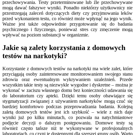
przechowywania. Testy przeterminowane lub źle przechowywane
mogą dawać fałszywe wyniki. Ponadto niektórzy użytkownicy nie
przestrzegają zaleceń dotyczących diety czy przyjmowania leków
przed wykonaniem testu, co również może wpłynąć na jego wynik.
Ważne jest także odpowiednie przygotowanie się do badania
psychicznego i fizycznego, ponieważ stres czy zmęczenie mogą
wpływać na poziom substancji w organizmie.
Jakie są zalety korzystania z domowych
testów na narkotyki?
Korzystanie z domowych testów na narkotyki ma wiele zalet, które
przyciągają osoby zainteresowane monitorowaniem swojego stanu
zdrowia oraz ewentualnym wykrywaniem uzależnień. Przede
wszystkim takie testy są niezwykle wygodne i dyskretne – można je
wykonać w zaciszu własnego domu bez konieczności udawania się
do laboratorium czy apteki. Dzięki temu osoby obawiające się
stygmatyzacji związanej z używaniem narkotyków mogą czuć się
bardziej komfortowo podczas przeprowadzania badania. Kolejną
zaletą domowych testów jest ich szybkość – wiele z nich daje
wyniki już po kilku minutach, co pozwala na natychmiastowe
podjęcie decyzji o dalszym postępowaniu. Domowe testy są
również często tańsze niż te wykonywane w profesjonalnych
laboratoriach, co czyni je dostępnymi dla szerszej grupy osób. Warto