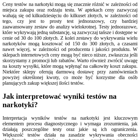
Ceny testów na narkotyki mogą się znacznie różnić w zależności od
miejsca zakupu oraz rodzaju testu. W aptekach ceny zazwyczaj
wahają się od kilkudziesięciu do kilkuset złotych, w zależności od
tego, czy jest to prosty test jednorazowy, czy bardziej
zaawansowany zestaw do analizy wielokrotnej. Testy jednorazowe,
które wykrywają jedną substancję, są zazwyczaj tańsze i dostępne w
cenie od 30 do 100 złotych. Z kolei zestawy do wykrywania wielu
narkotyków mogą kosztować od 150 do 300 złotych, a czasami
nawet więcej, w zależności od producenta i jakości produktu. W
sklepach internetowych ceny mogą być nieco niższe, zwłaszcza jeśli
skorzystamy z promocji lub rabatów. Warto również zwrócić uwagę
na koszty wysyłki, które mogą wpłynąć na całkowity koszt zakupu.
Niektóre sklepy oferują darmową dostawę przy zamówieniach
powyżej określonej kwoty, co może być korzystne dla osób
planujących zakup większej ilości testów.
Jak interpretować wyniki testów na
narkotyki?
Interpretacja wyników testów na narkotyki jest kluczowym
elementem procesu diagnostycznego i wymaga zrozumienia, jak
działają poszczególne testy oraz jakie są ich ograniczenia.
Większość testów działa na zasadzie wykrywania obecności