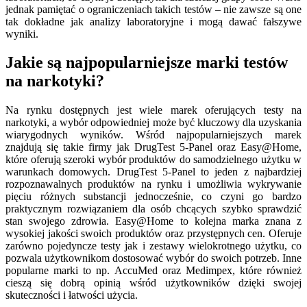
jednak pamiętać o ograniczeniach takich testów – nie zawsze są one
tak dokładne jak analizy laboratoryjne i mogą dawać fałszywe
wyniki.
Jakie są najpopularniejsze marki testów
na narkotyki?
Na rynku dostępnych jest wiele marek oferujących testy na
narkotyki, a wybór odpowiedniej może być kluczowy dla uzyskania
wiarygodnych wyników. Wśród najpopularniejszych marek
znajdują się takie firmy jak DrugTest 5-Panel oraz Easy@Home,
które oferują szeroki wybór produktów do samodzielnego użytku w
warunkach domowych. DrugTest 5-Panel to jeden z najbardziej
rozpoznawalnych produktów na rynku i umożliwia wykrywanie
pięciu różnych substancji jednocześnie, co czyni go bardzo
praktycznym rozwiązaniem dla osób chcących szybko sprawdzić
stan swojego zdrowia. Easy@Home to kolejna marka znana z
wysokiej jakości swoich produktów oraz przystępnych cen. Oferuje
zarówno pojedyncze testy jak i zestawy wielokrotnego użytku, co
pozwala użytkownikom dostosować wybór do swoich potrzeb. Inne
popularne marki to np. AccuMed oraz Medimpex, które również
cieszą się dobrą opinią wśród użytkowników dzięki swojej
skuteczności i łatwości użycia.