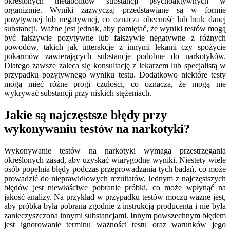
określonych metabolitów substancji psychoaktywnych w
organizmie. Wyniki zazwyczaj przedstawiane są w formie
pozytywnej lub negatywnej, co oznacza obecność lub brak danej
substancji. Ważne jest jednak, aby pamiętać, że wyniki testów mogą
być fałszywie pozytywne lub fałszywie negatywne z różnych
powodów, takich jak interakcje z innymi lekami czy spożycie
pokarmów zawierających substancje podobne do narkotyków.
Dlatego zawsze zaleca się konsultację z lekarzem lub specjalistą w
przypadku pozytywnego wyniku testu. Dodatkowo niektóre testy
mogą mieć różne progi czułości, co oznacza, że mogą nie
wykrywać substancji przy niskich stężeniach.
Jakie są najczęstsze błędy przy
wykonywaniu testów na narkotyki?
Wykonywanie testów na narkotyki wymaga przestrzegania
określonych zasad, aby uzyskać wiarygodne wyniki. Niestety wiele
osób popełnia błędy podczas przeprowadzania tych badań, co może
prowadzić do nieprawidłowych rezultatów. Jednym z najczęstszych
błędów jest niewłaściwe pobranie próbki, co może wpłynąć na
jakość analizy. Na przykład w przypadku testów moczu ważne jest,
aby próbka była pobrana zgodnie z instrukcją producenta i nie była
zanieczyszczona innymi substancjami. Innym powszechnym błędem
jest ignorowanie terminu ważności testu oraz warunków jego