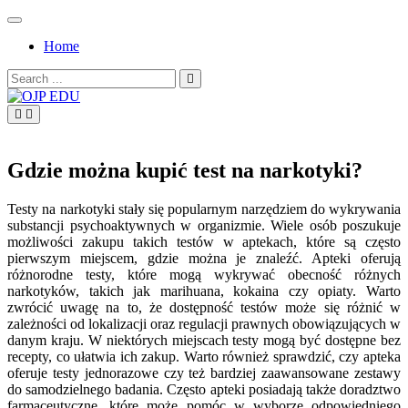
Skip
to
Home
content
Search
for:
OJP EDU
Gdzie można kupić test na narkotyki?
Testy na narkotyki stały się popularnym narzędziem do wykrywania
substancji psychoaktywnych w organizmie. Wiele osób poszukuje
możliwości zakupu takich testów w aptekach, które są często
pierwszym miejscem, gdzie można je znaleźć. Apteki oferują
różnorodne testy, które mogą wykrywać obecność różnych
narkotyków, takich jak marihuana, kokaina czy opiaty. Warto
zwrócić uwagę na to, że dostępność testów może się różnić w
zależności od lokalizacji oraz regulacji prawnych obowiązujących w
danym kraju. W niektórych miejscach testy mogą być dostępne bez
recepty, co ułatwia ich zakup. Warto również sprawdzić, czy apteka
oferuje testy jednorazowe czy też bardziej zaawansowane zestawy
do samodzielnego badania. Często apteki posiadają także doradztwo
farmaceutyczne, które może pomóc w wyborze odpowiedniego