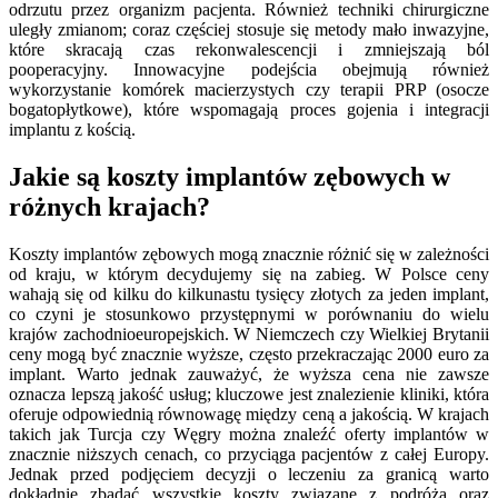
odrzutu przez organizm pacjenta. Również techniki chirurgiczne
uległy zmianom; coraz częściej stosuje się metody mało inwazyjne,
które skracają czas rekonwalescencji i zmniejszają ból
pooperacyjny. Innowacyjne podejścia obejmują również
wykorzystanie komórek macierzystych czy terapii PRP (osocze
bogatopłytkowe), które wspomagają proces gojenia i integracji
implantu z kością.
Jakie są koszty implantów zębowych w
różnych krajach?
Koszty implantów zębowych mogą znacznie różnić się w zależności
od kraju, w którym decydujemy się na zabieg. W Polsce ceny
wahają się od kilku do kilkunastu tysięcy złotych za jeden implant,
co czyni je stosunkowo przystępnymi w porównaniu do wielu
krajów zachodnioeuropejskich. W Niemczech czy Wielkiej Brytanii
ceny mogą być znacznie wyższe, często przekraczając 2000 euro za
implant. Warto jednak zauważyć, że wyższa cena nie zawsze
oznacza lepszą jakość usług; kluczowe jest znalezienie kliniki, która
oferuje odpowiednią równowagę między ceną a jakością. W krajach
takich jak Turcja czy Węgry można znaleźć oferty implantów w
znacznie niższych cenach, co przyciąga pacjentów z całej Europy.
Jednak przed podjęciem decyzji o leczeniu za granicą warto
dokładnie zbadać wszystkie koszty związane z podróżą oraz