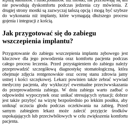
nie powodują dyskomfortu podczas jedzenia czy mówienia. Z
drugiej strony mostki są zazwyczaj tańszą opcją i mogą być szybsze
do wykonania niż implanty, które wymagają dłuższego procesu
gojenia i integracji z kością.
Jak przygotować się do zabiegu
wszczepienia implantu?
Przygotowanie do zabiegu wszczepienia implantu zębowego jest
kluczowe dla jego powodzenia oraz komfortu pacjenta podczas
całego procesu leczenia. Przed przystąpieniem do zabiegu należy
przeprowadzić szczegółową diagnostykę stomatologiczną, która
obejmuje zdjęcia rentgenowskie oraz ocenę stanu zdrowia jamy
ustnej i kości szczękowej. Lekarz powinien także zebrać wywiad
medyczny pacjenta, aby wykluczyć ewentualne przeciwwskazania
do przeprowadzenia zabiegu. W dniu zabiegu warto zadbać o
odpowiedni wypoczynek oraz unikać stresujących sytuacji; dobrze
jest także przybyć na wizytę bezpośrednio po lekkim posiłku, aby
uniknąć uczucia głodu podczas oczekiwania na zabieg. Przed
samym zabiegiem lekarz może zalecić przyjęcie środków
uspokajających lub przeciwbólowych w celu zwiększenia komfortu
pacjenta.