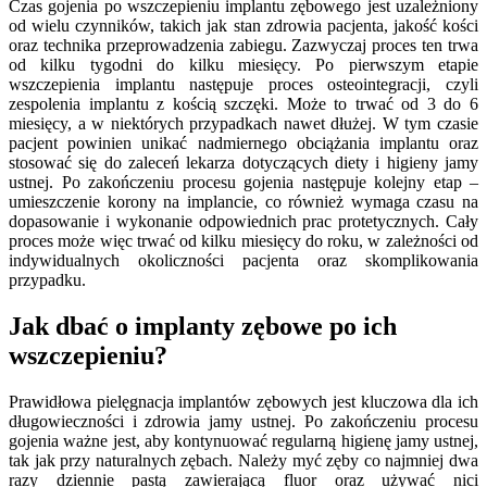
Czas gojenia po wszczepieniu implantu zębowego jest uzależniony
od wielu czynników, takich jak stan zdrowia pacjenta, jakość kości
oraz technika przeprowadzenia zabiegu. Zazwyczaj proces ten trwa
od kilku tygodni do kilku miesięcy. Po pierwszym etapie
wszczepienia implantu następuje proces osteointegracji, czyli
zespolenia implantu z kością szczęki. Może to trwać od 3 do 6
miesięcy, a w niektórych przypadkach nawet dłużej. W tym czasie
pacjent powinien unikać nadmiernego obciążania implantu oraz
stosować się do zaleceń lekarza dotyczących diety i higieny jamy
ustnej. Po zakończeniu procesu gojenia następuje kolejny etap –
umieszczenie korony na implancie, co również wymaga czasu na
dopasowanie i wykonanie odpowiednich prac protetycznych. Cały
proces może więc trwać od kilku miesięcy do roku, w zależności od
indywidualnych okoliczności pacjenta oraz skomplikowania
przypadku.
Jak dbać o implanty zębowe po ich
wszczepieniu?
Prawidłowa pielęgnacja implantów zębowych jest kluczowa dla ich
długowieczności i zdrowia jamy ustnej. Po zakończeniu procesu
gojenia ważne jest, aby kontynuować regularną higienę jamy ustnej,
tak jak przy naturalnych zębach. Należy myć zęby co najmniej dwa
razy dziennie pastą zawierającą fluor oraz używać nici