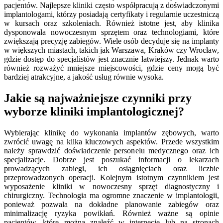
pacjentów. Najlepsze kliniki często współpracują z doświadczonymi
implantologami, którzy posiadają certyfikaty i regularnie uczestniczą
w kursach oraz szkoleniach. Również istotne jest, aby klinika
dysponowała nowoczesnym sprzętem oraz technologiami, które
zwiększają precyzję zabiegów. Wiele osób decyduje się na implanty
w większych miastach, takich jak Warszawa, Kraków czy Wrocław,
gdzie dostęp do specjalistów jest znacznie łatwiejszy. Jednak warto
również rozważyć mniejsze miejscowości, gdzie ceny mogą być
bardziej atrakcyjne, a jakość usług równie wysoka.
Jakie są najważniejsze czynniki przy
wyborze kliniki implantologicznej?
Wybierając klinikę do wykonania implantów zębowych, warto
zwrócić uwagę na kilka kluczowych aspektów. Przede wszystkim
należy sprawdzić doświadczenie personelu medycznego oraz ich
specjalizacje. Dobrze jest poszukać informacji o lekarzach
prowadzących zabiegi, ich osiągnięciach oraz liczbie
przeprowadzonych operacji. Kolejnym istotnym czynnikiem jest
wyposażenie kliniki w nowoczesny sprzęt diagnostyczny i
chirurgiczny. Technologia ma ogromne znaczenie w implantologii,
ponieważ pozwala na dokładne planowanie zabiegów oraz
minimalizację ryzyka powikłań. Również ważne są opinie
pacjentów, które można znaleźć w internecie lub na stronach