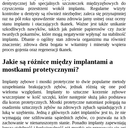
dentystycznej lub specjalnych szczoteczek międzyzębowych do
czyszczenia przestrzeni wokół implantu. Regularne wizyty
kontrolne u dentysty są również niezbędne; zaleca się przynajmniej
raz na pół roku sprawdzenie stanu zdrowia jamy ustnej oraz oceny
stanu implantu i otaczających tkanek. Ważne jest także unikanie
szkodliwych nawyków, takich jak palenie papierosów czy żucie
twardych pokarmów, które mogą negatywnie wpłynąć na stabilność
implantu. Dbanie o ogólny stan zdrowia organizmu ma również
znaczenie; zdrowa dieta bogata w witaminy i minerały wspiera
proces gojenia oraz regeneracji tkanek.
Jakie są różnice między implantami a
mostkami protetycznymi?
Implanty zębowe i mostki protetyczne to dwie popularne metody
uzupełniania brakujących zębów, jednak różnią się one pod
wieloma względami. Implanty to sztuczne korzenie zębowe
wszczepiane w kość szczęki, które następnie służą jako podstawa
dla koron protetycznych. Mostki protetyczne natomiast polegają na
osadzeniu sztucznych zębów na zdrowych zębach sąsiadujących z
luką w uzębieniu. Jedną z głównych zalet implantów jest to, że nie
wymagają one szlifowania sąsiednich zębów, co pozwala na ich
zachowanie w nienaruszonym stanie. Ponadto implanty zapewniają
lepszą stabilność i funkcjonalność niż mostki; nie przesuwają się ani