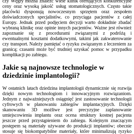
czy Węgry można znaleźć wiele klinik oferujących konkurencyjne
ceny oraz wysoką jakość usług stomatologicznych. Często takie
placówki dysponują nowoczesnym sprzętem oraz zespołem
doświadczonych specjalistów, co przyciąga pacjentów z całej
Europy. Jednak przed podjęciem decyzji warto dokładnie zbadać
wybraną klinikę oraz opinie innych pacjentów. Ważne jest również
zapoznanie się z procedurami związanymi z podróżą i
ewentualnymi kosztami dodatkowymi, takimi jak zakwaterowanie
czy transport. Należy pamiętać o ryzyku związanym z leczeniem za
granicą; czasami może być trudniej uzyskać pomoc w przypadku
komplikacji po zabiegu.
Jakie są najnowsze technologie w
dziedzinie implantologii?
W ostatnich latach dziedzina implantologii dynamicznie się rozwija
dzięki nowym technologiom i innowacyjnym rozwiązaniom.
Jednym z najważniejszych osiągnięć jest zastosowanie technologii
cyfrowych w planowaniu zabiegów implantacyjnych. Dzięki
skanowaniu 3D możliwe jest precyzyjne zaplanowanie
umiejscowienia implantu oraz ocena struktury kostnej pacjenta
jeszcze przed przystąpieniem do zabiegu. Kolejnym znaczącym
postępem są materiały używane do produkcji implantów; obecnie
stosuje się biokompatybilne materiały, które minimalizują ryzyko