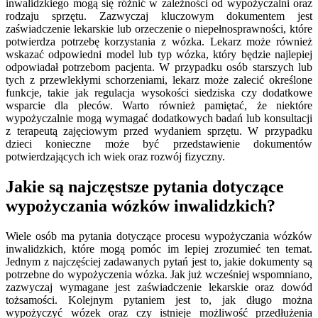
inwalidzkiego mogą się różnić w zależności od wypożyczalni oraz
rodzaju sprzętu. Zazwyczaj kluczowym dokumentem jest
zaświadczenie lekarskie lub orzeczenie o niepełnosprawności, które
potwierdza potrzebę korzystania z wózka. Lekarz może również
wskazać odpowiedni model lub typ wózka, który będzie najlepiej
odpowiadał potrzebom pacjenta. W przypadku osób starszych lub
tych z przewlekłymi schorzeniami, lekarz może zalecić określone
funkcje, takie jak regulacja wysokości siedziska czy dodatkowe
wsparcie dla pleców. Warto również pamiętać, że niektóre
wypożyczalnie mogą wymagać dodatkowych badań lub konsultacji
z terapeutą zajęciowym przed wydaniem sprzętu. W przypadku
dzieci konieczne może być przedstawienie dokumentów
potwierdzających ich wiek oraz rozwój fizyczny.
Jakie są najczęstsze pytania dotyczące
wypożyczania wózków inwalidzkich?
Wiele osób ma pytania dotyczące procesu wypożyczania wózków
inwalidzkich, które mogą pomóc im lepiej zrozumieć ten temat.
Jednym z najczęściej zadawanych pytań jest to, jakie dokumenty są
potrzebne do wypożyczenia wózka. Jak już wcześniej wspomniano,
zazwyczaj wymagane jest zaświadczenie lekarskie oraz dowód
tożsamości. Kolejnym pytaniem jest to, jak długo można
wypożyczyć wózek oraz czy istnieje możliwość przedłużenia