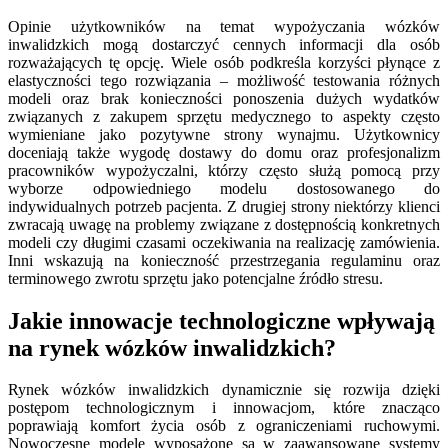
Opinie użytkowników na temat wypożyczania wózków
inwalidzkich mogą dostarczyć cennych informacji dla osób
rozważających tę opcję. Wiele osób podkreśla korzyści płynące z
elastyczności tego rozwiązania – możliwość testowania różnych
modeli oraz brak konieczności ponoszenia dużych wydatków
związanych z zakupem sprzętu medycznego to aspekty często
wymieniane jako pozytywne strony wynajmu. Użytkownicy
doceniają także wygodę dostawy do domu oraz profesjonalizm
pracowników wypożyczalni, którzy często służą pomocą przy
wyborze odpowiedniego modelu dostosowanego do
indywidualnych potrzeb pacjenta. Z drugiej strony niektórzy klienci
zwracają uwagę na problemy związane z dostępnością konkretnych
modeli czy długimi czasami oczekiwania na realizację zamówienia.
Inni wskazują na konieczność przestrzegania regulaminu oraz
terminowego zwrotu sprzętu jako potencjalne źródło stresu.
Jakie innowacje technologiczne wpływają
na rynek wózków inwalidzkich?
Rynek wózków inwalidzkich dynamicznie się rozwija dzięki
postępom technologicznym i innowacjom, które znacząco
poprawiają komfort życia osób z ograniczeniami ruchowymi.
Nowoczesne modele wyposażone są w zaawansowane systemy