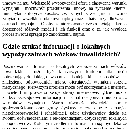
umowy najmu. Większość wypożyczalni oferuje elastyczne warunki
wynajmu i możliwość przedłużenia umowy na życzenie klienta.
Inne pytanie dotyczy kosztów związanych z wynajmem – warto
zapytać o wszelkie dodatkowe opłaty oraz rabaty przy dłuższych
okresach wynajmu. Osoby zainteresowane często pytają także o
dostępność różnych modeli i ich funkcji oraz o to, jak wygląda
proces zwrotu sprzętu po zakończeniu najmu.
Gdzie szukać informacji o lokalnych
wypożyczalniach wózków inwalidzkich?
Poszukiwanie informacji o lokalnych wypożyczalniach wózków
inwalidzkich może być kluczowym krokiem dla osób
potrzebujących takiego wsparcia. Istnieje kilka sposobów na
znalezienie odpowiednich miejsc oferujących wynajem sprzętu
medycznego. Pierwszym krokiem może być skorzystanie z internetu
– wiele firm prowadzi swoje strony internetowe, gdzie można
znaleźć szczegółowe informacje na temat dostępnych modeli oraz
warunków wynajmu. Warto również odwiedzić portale
społecznościowe oraz grupy dyskusyjne związane z tematyką
niepełnosprawności i rehabilitacji, gdzie użytkownicy dzielą się
swoimi doświadczeniami i rekomendacjami dotyczącymi lokalnych
usługodawców. Kolejnym źródłem informacji mogą być lekarze
oraz terapeuci zajęciowi, którzy często mają wiedzę na temat