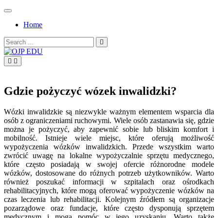
Skip
to
Home
content
Search
for:
OJP EDU
Gdzie pożyczyć wózek inwalidzki?
Wózki inwalidzkie są niezwykle ważnym elementem wsparcia dla
osób z ograniczeniami ruchowymi. Wiele osób zastanawia się, gdzie
można je pożyczyć, aby zapewnić sobie lub bliskim komfort i
mobilność. Istnieje wiele miejsc, które oferują możliwość
wypożyczenia wózków inwalidzkich. Przede wszystkim warto
zwrócić uwagę na lokalne wypożyczalnie sprzętu medycznego,
które często posiadają w swojej ofercie różnorodne modele
wózków, dostosowane do różnych potrzeb użytkowników. Warto
również poszukać informacji w szpitalach oraz ośrodkach
rehabilitacyjnych, które mogą oferować wypożyczenie wózków na
czas leczenia lub rehabilitacji. Kolejnym źródłem są organizacje
pozarządowe oraz fundacje, które często dysponują sprzętem
medycznym i mogą pomóc w jego uzyskaniu. Warto także