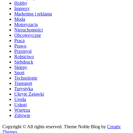
Hobby
Imprezy
Marketing i reklama
Moda
Motoryzacja
Nieruchomości
Obcojęzyczne
Praca
Prawo
Przemysł
Rolnictwo
Siebdruck
Sklepy
Sport
Technologie
Transport
Turystyka
Ukryte Zajawki
Uroda
Usługi
Wnętrza
Zdrowie
Copyright © All rights reserved. Theme Noble Blog by
Creativ
Themes