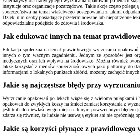
Alternatywy dla tradycyjnego wyrzucania opakowań po lekach stają
instytucje oraz organizacje pozarządowe. Takie akcje często poleg
społeczeństwa na temat właściwego postępowania z takimi odpadami
Dzięki nim osoby posiadające przeterminowane lub niepotrzebne leki
odpowiedzialne podejście do zdrowia i środowiska.
Jak edukować innych na temat prawidłow
Edukacja społeczna na temat prawidłowego wyrzucania opakowań p
innych o tym ważnym zagadnieniu. Jednym ze sposobów jest orga
medycznych oraz ich wpływu na środowisko. Można również tworzyć
także korzystać z mediów społecznościowych jako platformy do dz
informacjami o lokalnych punktach zbiórki, możemy zachęcić innyc
Jakie są najczęstsze błędy przy wyrzucan
Wyrzucanie opakowań po lekach wiąże się z wieloma pułapkami i b
opakowań do zwykłych koszy na śmieci zamiast korzystania z wyznac
jeśli trafi do niewłaściwego miejsca. Innym powszechnym błędem j
zdarza się również, że ludzie nie usuwają etykiet ani nie opróżnia
Jakie są korzyści płynące z prawidłowego