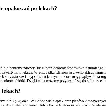
ie opakowań po lekach?
 dla ochrony zdrowia ludzi oraz ochrony środowiska naturalnego
zawartymi w lekach. W przypadku ich niewłaściwego składowania istn
eki często zawierają substancje czynne, które mogą wpływać na or
ch punktów zbiórki. Dzięki temu możemy przyczynić się do ochrony ek
 lekach?
ze niż się wydaje. W Polsce wiele aptek oraz placówek medycznych 
rczy skorzystać z internetu lub lokalnych stron urzędowych. Wiele 