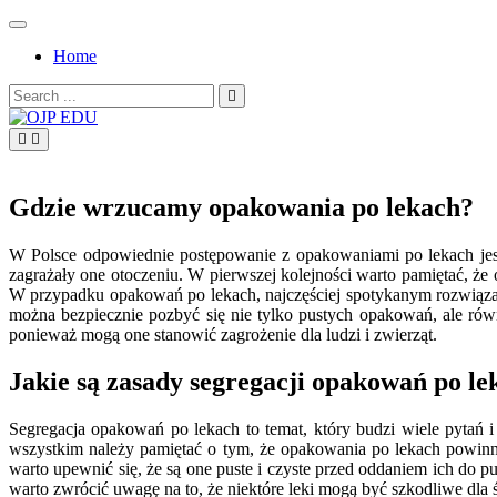
Skip
to
Home
content
Search
for:
OJP EDU
Gdzie wrzucamy opakowania po lekach?
W Polsce odpowiednie postępowanie z opakowaniami po lekach jest
zagrażały one otoczeniu. W pierwszej kolejności warto pamiętać, ż
W przypadku opakowań po lekach, najczęściej spotykanym rozwiązan
można bezpiecznie pozbyć się nie tylko pustych opakowań, ale ró
ponieważ mogą one stanowić zagrożenie dla ludzi i zwierząt.
Jakie są zasady segregacji opakowań po le
Segregacja opakowań po lekach to temat, który budzi wiele pytań i
wszystkim należy pamiętać o tym, że opakowania po lekach powinny
warto upewnić się, że są one puste i czyste przed oddaniem ich d
warto zwrócić uwagę na to, że niektóre leki mogą być szkodliwe dla