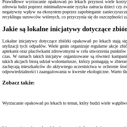
Prawidłowe wyrzucanie opakowań po lekach przynosi wiele korzyśc
zdrowia ludzi poprzez minimalizowanie ryzyka zatrucia dzieci cz
negatywny wpływ na ekosystem poprzez zapobieganie zanieczyszcz
recyklingu surowców wtórnych, co przyczynia się do oszczędności z
Jakie są lokalne inicjatywy dotyczące zbi
Lokalne inicjatywy dotyczące zbiórki opakowań po lekach stają s
utylizacji tych odpadów. Wiele gmin organizuje regularne akcje z
aptekami oraz placówkami zdrowotnymi w celu utworzenia punktów z
czas. W ramach takich inicjatyw organizowane są również kampani
takich akcjach biorą udział wolontariusze, którzy pomagają w zbier
zachęcają mieszkańców do aktywnego uczestnictwa w ochronie środo
odpowiedzialności i zaangażowania w kwestie ekologiczne. Warto śle
Zobacz także:
Nawigacja
wpisu
Wyrzucanie opakowań po lekach to temat, który budzi wiele wątpli