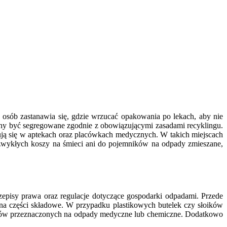
osób zastanawia się, gdzie wrzucać opakowania po lekach, aby nie
inny być segregowane zgodnie z obowiązującymi zasadami recyklingu.
ują się w aptekach oraz placówkach medycznych. W takich miejscach
 zwykłych koszy na śmieci ani do pojemników na odpady zmieszane,
rzepisy prawa oraz regulacje dotyczące gospodarki odpadami. Przede
 na części składowe. W przypadku plastikowych butelek czy słoików
enerów przeznaczonych na odpady medyczne lub chemiczne. Dodatkowo