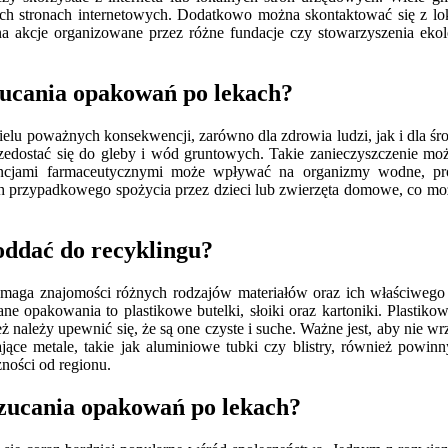
h stronach internetowych. Dodatkowo można skontaktować się z lok
a akcje organizowane przez różne fundacje czy stowarzyszenia ekol
zucania opakowań po lekach?
u poważnych konsekwencji, zarówno dla zdrowia ludzi, jak i dla środ
rzedostać się do gleby i wód gruntowych. Takie zanieczyszczenie mo
tancjami farmaceutycznymi może wpływać na organizmy wodne, p
h przypadkowego spożycia przez dzieci lub zwierzęta domowe, co mo
oddać do recyklingu?
aga znajomości różnych rodzajów materiałów oraz ich właściwego s
kane opakowania to plastikowe butelki, słoiki oraz kartoniki. Plast
 należy upewnić się, że są one czyste i suche. Ważne jest, aby nie 
jące metale, takie jak aluminiowe tubki czy blistry, również pow
ności od regionu.
rzucania opakowań po lekach?