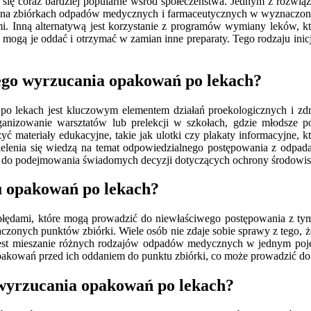
 się coraz bardziej popularne wśród społeczeństwa. Jednym z rozwiąz
ają na zbiórkach odpadów medycznych i farmaceutycznych w wyznaczony
. Inną alternatywą jest korzystanie z programów wymiany leków, kt
 mogą je oddać i otrzymać w zamian inne preparaty. Tego rodzaju inic
ego wyrzucania opakowań po lekach?
o lekach jest kluczowym elementem działań proekologicznych i zd
nizowanie warsztatów lub prelekcji w szkołach, gdzie młodsze po
 materiały edukacyjne, takie jak ulotki czy plakaty informacyjne, 
ielenia się wiedzą na temat odpowiedzialnego postępowania z odpada
h do podejmowania świadomych decyzji dotyczących ochrony środowis
iu opakowań po lekach?
łędami, które mogą prowadzić do niewłaściwego postępowania z tym
zonych punktów zbiórki. Wiele osób nie zdaje sobie sprawy z tego, 
est mieszanie różnych rodzajów odpadów medycznych w jednym pojemn
ją opakowań przed ich oddaniem do punktu zbiórki, co może prowadzić d
 wyrzucania opakowań po lekach?