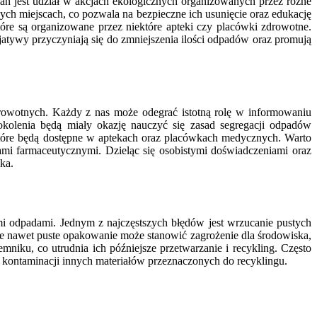
ań jest udział w akcjach ekologicznych organizowanych przez różne
ch miejscach, co pozwala na bezpieczne ich usunięcie oraz edukację
óre są organizowane przez niektóre apteki czy placówki zdrowotne.
jatywy przyczyniają się do zmniejszenia ilości odpadów oraz promują
rowotnych. Każdy z nas może odegrać istotną rolę w informowaniu
kolenia będą miały okazję nauczyć się zasad segregacji odpadów
które będą dostępne w aptekach oraz placówkach medycznych. Warto
mi farmaceutycznymi. Dzieląc się osobistymi doświadczeniami oraz
ka.
i odpadami. Jednym z najczęstszych błędów jest wrzucanie pustych
że nawet puste opakowanie może stanowić zagrożenie dla środowiska,
iku, co utrudnia ich późniejsze przetwarzanie i recykling. Często
o kontaminacji innych materiałów przeznaczonych do recyklingu.