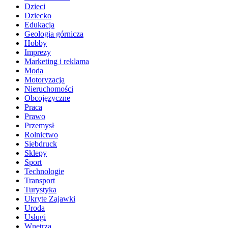
Dzieci
Dziecko
Edukacja
Geologia górnicza
Hobby
Imprezy
Marketing i reklama
Moda
Motoryzacja
Nieruchomości
Obcojęzyczne
Praca
Prawo
Przemysł
Rolnictwo
Siebdruck
Sklepy
Sport
Technologie
Transport
Turystyka
Ukryte Zajawki
Uroda
Usługi
Wnętrza