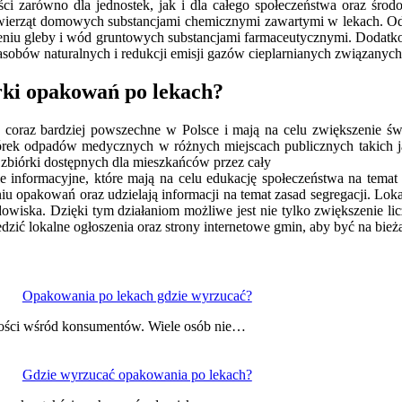
i zarówno dla jednostek, jak i dla całego społeczeństwa oraz środo
y zwierząt domowych substancjami chemicznymi zawartymi w lekach. O
eniu gleby i wód gruntowych substancjami farmaceutycznymi. Doda
asobów naturalnych i redukcji emisji gazów cieplarnianych związanyc
órki opakowań po lekach?
ię coraz bardziej powszechne w Polsce i mają na celu zwiększenie ś
biórek odpadów medycznych w różnych miejscach publicznych takich j
biórki dostępnych dla mieszkańców przez cały
e informacyjne, które mają na celu edukację społeczeństwa na tem
aniu opakowań oraz udzielają informacji na temat zasad segregacji. L
wiska. Dzięki tym działaniom możliwe jest nie tylko zwiększenie li
dzić lokalne ogłoszenia oraz strony internetowe gmin, aby być na bie
Opakowania po lekach gdzie wyrzucać?
wości wśród konsumentów. Wiele osób nie…
Gdzie wyrzucać opakowania po lekach?