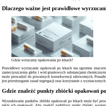
Dlaczego ważne jest prawidłowe wyrzucan
Gdzie wrzucamy opakowania po lekach?
Prawidłowe wyrzucanie opakowań po lekach ma ogromne znaczenie
zanieczyszczenia gleby i wód gruntowych substancjami chemicznymi 
może prowadzić do poważnych konsekwencji zdrowotnych. Ponadto l
jest przestrzeganie zasad segregacji oraz korzystanie z wyznaczony
Gdzie znaleźć punkty zbiórki opakowań po
Wyszukiwanie punktów zbiórki opakowań po lekach może być prosts
także ich opakowań. Aby znaleźć najbliższy punkt zbiórki, wysta