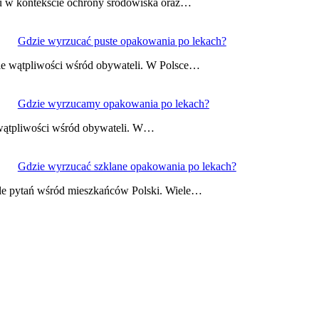
iu w kontekście ochrony środowiska oraz…
Gdzie wyrzucać puste opakowania po lekach?
ele wątpliwości wśród obywateli. W Polsce…
Gdzie wyrzucamy opakowania po lekach?
i wątpliwości wśród obywateli. W…
Gdzie wyrzucać szklane opakowania po lekach?
ele pytań wśród mieszkańców Polski. Wiele…