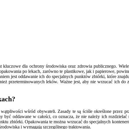
 kluczowe dla ochrony środowiska oraz zdrowia publicznego. Wiele 
e opakowania po lekach, zarówno te plastikowe, jak i papierowe, pow
iem jest oddawanie ich do specjalnych punktów zbiórki, które znajd
wnież przeterminowanych leków. Ważne jest, aby nie wrzucać ich do
kach?
 wątpliwości wśród obywateli. Zasady te są ściśle określone przez p
 być oddawane w całości, co oznacza, że nie należy ich rozdzielać
o punktu zbiórki. Opakowania te można wrzucać do specjalnych kont
 środowiska i wymagają szczególnego traktowania.