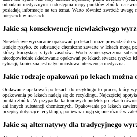
odpadami medycznymi i udostępnia mapy punktów zbiórki na swoic
posiadają informacje na ten temat. Warto również zwrócić uwagę n
miejscach w miastach.
Jakie są konsekwencje niewłaściwego wyr
Niewłaściwe wyrzucanie opakowań po lekach może prowadzić do wiel
istnieje ryzyko, że substancje chemiczne zawarte w lekach mogą p
którzy korzystają z tych zasobów. Woda zanieczyszczona subs
nieodpowiednie składowanie opakowań po lekach stwarza ryzyko ic
sytuacji, konieczna jest natychmiastowa interwencja medyczna.
Jakie rodzaje opakowań po lekach można 
Oddawanie opakowań po lekach do recyklingu to proces, który wym
opakowania po lekach nadają się do recyklingu. Najczęściej spoty
punktu zbiórki. W przypadku kartonowych pudełek po lekach również
ani innych substancji chemicznych. Opakowania po lekach zawiera
przepisy dotyczące recyklingu, ponieważ mogą się one różnić w zależ
Jakie są alternatywy dla tradycyjnego wy