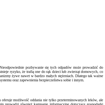
. Nieodpowiednie pozbywanie się tych odpadów może prowadzić do
ieje ryzyko, że trafią one do rąk dzieci lub zwierząt domowych, co
ganizmy żywe nawet w bardzo małych stężeniach. Dlatego tak ważne
osystemu oraz zapewnienia bezpieczeństwa sobie i innym.
oferuje możliwość oddania nie tylko przeterminowanych leków, ale
gmin prowadzi również kampanie informacyjne dotyczące gospodarki