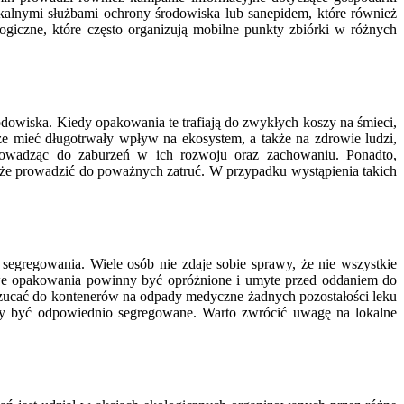
alnymi służbami ochrony środowiska lub sanepidem, które również
ogiczne, które często organizują mobilne punkty zbiórki w różnych
owiska. Kiedy opakowania te trafiają do zwykłych koszy na śmieci,
że mieć długotrwały wpływ na ekosystem, a także na zdrowie ludzi,
rowadząc do zaburzeń w ich rozwoju oraz zachowaniu. Ponadto,
że prowadzić do poważnych zatruć. W przypadku wystąpienia takich
egregowania. Wiele osób nie zdaje sobie sprawy, że nie wszystkie
ikowe opakowania powinny być opróżnione i umyte przed oddaniem do
wrzucać do kontenerów na odpady medyczne żadnych pozostałości leku
inny być odpowiednio segregowane. Warto zwrócić uwagę na lokalne