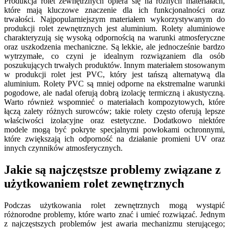
Produkcja rolet zewnętrznych opiera się na różnych materiałach,
które mają kluczowe znaczenie dla ich funkcjonalności oraz
trwałości. Najpopularniejszym materiałem wykorzystywanym do
produkcji rolet zewnętrznych jest aluminium. Rolety aluminiowe
charakteryzują się wysoką odpornością na warunki atmosferyczne
oraz uszkodzenia mechaniczne. Są lekkie, ale jednocześnie bardzo
wytrzymałe, co czyni je idealnym rozwiązaniem dla osób
poszukujących trwałych produktów. Innym materiałem stosowanym
w produkcji rolet jest PVC, który jest tańszą alternatywą dla
aluminium. Rolety PVC są mniej odporne na ekstremalne warunki
pogodowe, ale nadal oferują dobrą izolację termiczną i akustyczną.
Warto również wspomnieć o materiałach kompozytowych, które
łączą zalety różnych surowców; takie rolety często oferują lepsze
właściwości izolacyjne oraz estetyczne. Dodatkowo niektóre
modele mogą być pokryte specjalnymi powłokami ochronnymi,
które zwiększają ich odporność na działanie promieni UV oraz
innych czynników atmosferycznych.
Jakie są najczęstsze problemy związane z
użytkowaniem rolet zewnętrznych
Podczas użytkowania rolet zewnętrznych mogą wystąpić
różnorodne problemy, które warto znać i umieć rozwiązać. Jednym
z najczęstszych problemów jest awaria mechanizmu sterującego;