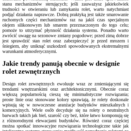
stanu mechanizmów sterujących; jeśli zauważysz jakiekolwiek
trudności w otwieraniu lub zamykaniu rolet, warto natychmiast
podjąć działania naprawcze. Dobrą praktyką jest także smarowanie
ruchomych części mechanizmów raz na jakiś czas specjalnym
olejem silikonowym lub smarem przeznaczonym do tego celu;
pomoże to utrzymać płynność działania systemu. Ponadto warto
zwrócić uwagę na sezonowe zmiany pogodowe; przed zimą dobrze
jest sprawdzić stan rolet oraz zabezpieczyć je przed mrozem i
śniegiem, aby uniknąć uszkodzeń spowodowanych ekstremalnymi
warunkami atmosferycznymi.
Jakie trendy panują obecnie w designie
rolet zewnętrznych
Design rolet zewnętrznych ewoluuje wraz ze zmieniającymi się
trendami wnętrzarskimi oraz architektonicznymi. Obecnie coraz
większą popularnością cieszą się minimalistyczne rozwiązania;
proste linie oraz stonowane kolory sprawiają, że rolety doskonale
wpisują się w nowoczesne aranżacje budynków mieszkalnych i
komercyjnych. Wiele osób decyduje się na rolety o neutralnych
barwach takich jak biel, szarość czy beż, które łatwo komponują się
z różnorodnymi elewacjami budynków. Również coraz częściej
można spotkać innowacyjne rozwiązania technologiczne takie jak