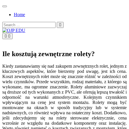
Skip
to
Home
content
Search
for:
OJP EDU
Ile kosztują zewnętrzne rolety?
Kiedy zastanawiamy się nad zakupem zewnętrznych rolet, jednym z
kluczowych aspektów, które bierzemy pod uwagę, jest ich cena.
Koszt zewnętrznych rolet może się znacznie różnić w zależności od
wielu czynników. Przede wszystkim, rodzaj materiału, z którego są
wykonane, ma ogromne znaczenie. Rolety aluminiowe zazwyczaj
są droższe od tych wykonanych z PVC, ale oferują lepszą trwałość i
odporność na warunki atmosferyczne. Kolejnym czynnikiem
wpływającym na cenę jest system montażu. Rolety mogą być
montowane na oknach w sposób tradycyjny lub w systemie
nadstawnych, co również wpływa na ostateczny koszt. Dodatkowo,
jeśli zdecydujemy się na rolety sterowane elektrycznie, cena
wzrośnie ze względu na dodatkowe komponenty oraz instalację.
Warto również pamiętać o kosztach związanych z montażem, które