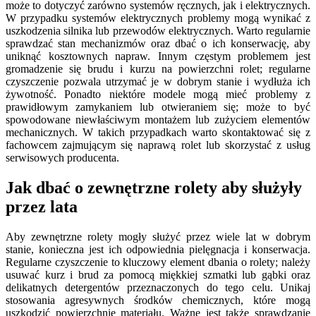
może to dotyczyć zarówno systemów ręcznych, jak i elektrycznych.
W przypadku systemów elektrycznych problemy mogą wynikać z
uszkodzenia silnika lub przewodów elektrycznych. Warto regularnie
sprawdzać stan mechanizmów oraz dbać o ich konserwację, aby
uniknąć kosztownych napraw. Innym częstym problemem jest
gromadzenie się brudu i kurzu na powierzchni rolet; regularne
czyszczenie pozwala utrzymać je w dobrym stanie i wydłuża ich
żywotność. Ponadto niektóre modele mogą mieć problemy z
prawidłowym zamykaniem lub otwieraniem się; może to być
spowodowane niewłaściwym montażem lub zużyciem elementów
mechanicznych. W takich przypadkach warto skontaktować się z
fachowcem zajmującym się naprawą rolet lub skorzystać z usług
serwisowych producenta.
Jak dbać o zewnętrzne rolety aby służyły
przez lata
Aby zewnętrzne rolety mogły służyć przez wiele lat w dobrym
stanie, konieczna jest ich odpowiednia pielęgnacja i konserwacja.
Regularne czyszczenie to kluczowy element dbania o rolety; należy
usuwać kurz i brud za pomocą miękkiej szmatki lub gąbki oraz
delikatnych detergentów przeznaczonych do tego celu. Unikaj
stosowania agresywnych środków chemicznych, które mogą
uszkodzić powierzchnię materiału. Ważne jest także sprawdzanie