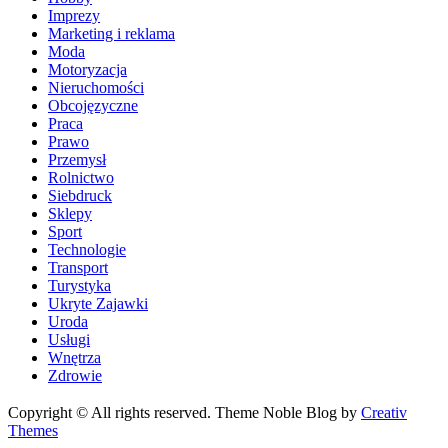
Imprezy
Marketing i reklama
Moda
Motoryzacja
Nieruchomości
Obcojęzyczne
Praca
Prawo
Przemysł
Rolnictwo
Siebdruck
Sklepy
Sport
Technologie
Transport
Turystyka
Ukryte Zajawki
Uroda
Usługi
Wnętrza
Zdrowie
Copyright © All rights reserved. Theme Noble Blog by
Creativ
Themes