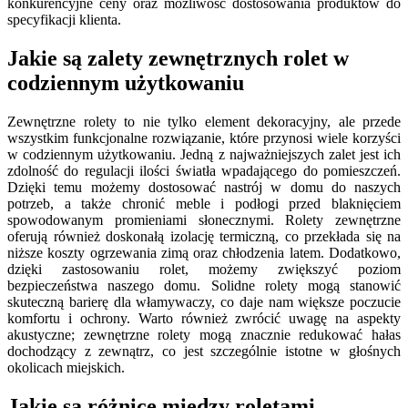
konkurencyjne ceny oraz możliwość dostosowania produktów do
specyfikacji klienta.
Jakie są zalety zewnętrznych rolet w
codziennym użytkowaniu
Zewnętrzne rolety to nie tylko element dekoracyjny, ale przede
wszystkim funkcjonalne rozwiązanie, które przynosi wiele korzyści
w codziennym użytkowaniu. Jedną z najważniejszych zalet jest ich
zdolność do regulacji ilości światła wpadającego do pomieszczeń.
Dzięki temu możemy dostosować nastrój w domu do naszych
potrzeb, a także chronić meble i podłogi przed blaknięciem
spowodowanym promieniami słonecznymi. Rolety zewnętrzne
oferują również doskonałą izolację termiczną, co przekłada się na
niższe koszty ogrzewania zimą oraz chłodzenia latem. Dodatkowo,
dzięki zastosowaniu rolet, możemy zwiększyć poziom
bezpieczeństwa naszego domu. Solidne rolety mogą stanowić
skuteczną barierę dla włamywaczy, co daje nam większe poczucie
komfortu i ochrony. Warto również zwrócić uwagę na aspekty
akustyczne; zewnętrzne rolety mogą znacznie redukować hałas
dochodzący z zewnątrz, co jest szczególnie istotne w głośnych
okolicach miejskich.
Jakie są różnice między roletami