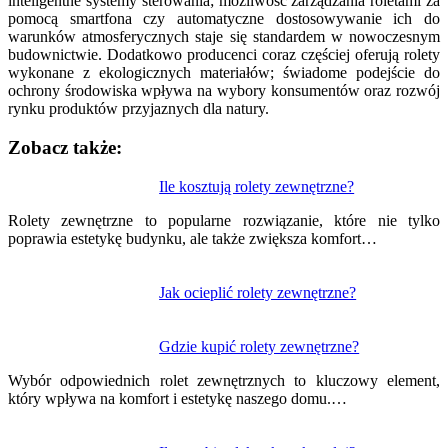
inteligentne systemy sterowania; możliwość zarządzania roletami za
pomocą smartfona czy automatyczne dostosowywanie ich do
warunków atmosferycznych staje się standardem w nowoczesnym
budownictwie. Dodatkowo producenci coraz częściej oferują rolety
wykonane z ekologicznych materiałów; świadome podejście do
ochrony środowiska wpływa na wybory konsumentów oraz rozwój
rynku produktów przyjaznych dla natury.
Zobacz także:
Nawigacja
Ile kosztują rolety zewnętrzne?
wpisu
Rolety zewnętrzne to popularne rozwiązanie, które nie tylko
poprawia estetykę budynku, ale także zwiększa komfort…
Jak ocieplić rolety zewnętrzne?
Gdzie kupić rolety zewnętrzne?
Wybór odpowiednich rolet zewnętrznych to kluczowy element,
który wpływa na komfort i estetykę naszego domu.…