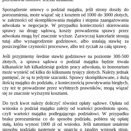
Sporządzenie umowy o podział majątku, jeśli strony doszły do
porozumienia, może wiązać się z kosztem od 1000 do 3000 złotych,
w zależności od skomplikowania majątku i stopnia zaangażowania
adwokata w negocjacje. W przypadku konieczności skierowania
sprawy na drogę sądową, koszty prowadzenia sprawy przez
adwokata mogą być znacznie wyższe. Zazwyczaj kancelarie stosują
tutaj albo wynagrodzenie godzinowe, albo ustalają stawkę za
poszczególne czynności procesowe, albo też ryczałt za całą sprawę.
Jeśli przyjmiemy średnie stawki godzinowe na poziomie 300-500
złotych, a sprawa sądowa o podział majątku będzie trwała
kilkanaście lub kilkadziesiąt godzin pracy adwokata, to honorarium
może wynieść od kilku do kilkunastu tysięcy złotych. Należy jednak
pamiętać, że są to jedynie szacunki. Sprawy skomplikowane, z dużą
ilością majątku do podziału, z koniecznością powoływania biegłych,
czy też te prowadzone przez wybitnych prawników, mogą wiązać
się ze znacznie wyższymi kosztami.
Do tych kwot należy doliczyć również opłaty sądowe. Opłata od
wniosku o podział majątku zależy od wartości przedmiotu sporu,
czyli wartości majątku podlegającego podziałowi. W przypadku
braku porozumienia co do sposobu podziału, pobiera się opłatę
stałą, która wynosi 1000 zł od wniosku. Jeśli natomiast ustalenie
sposobu podziału następuje w oparciu o zgodny wniosek stron,