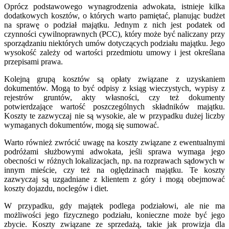
Oprócz podstawowego wynagrodzenia adwokata, istnieje kilka
dodatkowych kosztów, o których warto pamiętać, planując budżet
na sprawę o podział majątku. Jednym z nich jest podatek od
czynności cywilnoprawnych (PCC), który może być naliczany przy
sporządzaniu niektórych umów dotyczących podziału majątku. Jego
wysokość zależy od wartości przedmiotu umowy i jest określana
przepisami prawa.
Kolejną grupą kosztów są opłaty związane z uzyskaniem
dokumentów. Mogą to być odpisy z ksiąg wieczystych, wypisy z
rejestrów gruntów, akty własności, czy też dokumenty
potwierdzające wartość poszczególnych składników majątku.
Koszty te zazwyczaj nie są wysokie, ale w przypadku dużej liczby
wymaganych dokumentów, mogą się sumować.
Warto również zwrócić uwagę na koszty związane z ewentualnymi
podróżami służbowymi adwokata, jeśli sprawa wymaga jego
obecności w różnych lokalizacjach, np. na rozprawach sądowych w
innym mieście, czy też na oględzinach majątku. Te koszty
zazwyczaj są uzgadniane z klientem z góry i mogą obejmować
koszty dojazdu, noclegów i diet.
W przypadku, gdy majątek podlega podziałowi, ale nie ma
możliwości jego fizycznego podziału, konieczne może być jego
zbycie. Koszty związane ze sprzedażą, takie jak prowizja dla