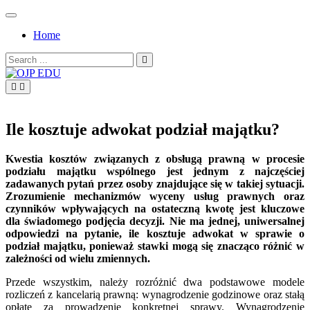
Skip
to
Home
content
Search
for:
OJP EDU
Ile kosztuje adwokat podział majątku?
Kwestia kosztów związanych z obsługą prawną w procesie
podziału majątku wspólnego jest jednym z najczęściej
zadawanych pytań przez osoby znajdujące się w takiej sytuacji.
Zrozumienie mechanizmów wyceny usług prawnych oraz
czynników wpływających na ostateczną kwotę jest kluczowe
dla świadomego podjęcia decyzji. Nie ma jednej, uniwersalnej
odpowiedzi na pytanie, ile kosztuje adwokat w sprawie o
podział majątku, ponieważ stawki mogą się znacząco różnić w
zależności od wielu zmiennych.
Przede wszystkim, należy rozróżnić dwa podstawowe modele
rozliczeń z kancelarią prawną: wynagrodzenie godzinowe oraz stałą
opłatę za prowadzenie konkretnej sprawy. Wynagrodzenie