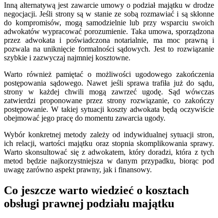
Inną alternatywą jest zawarcie umowy o podział majątku w drodze
negocjacji. Jeśli strony są w stanie ze sobą rozmawiać i są skłonne
do kompromisów, mogą samodzielnie lub przy wsparciu swoich
adwokatów wypracować porozumienie. Taka umowa, sporządzona
przez adwokata i poświadczona notarialnie, ma moc prawną i
pozwala na uniknięcie formalności sądowych. Jest to rozwiązanie
szybkie i zazwyczaj najmniej kosztowne.
Warto również pamiętać o możliwości ugodowego zakończenia
postępowania sądowego. Nawet jeśli sprawa trafiła już do sądu,
strony w każdej chwili mogą zawrzeć ugodę. Sąd wówczas
zatwierdzi proponowane przez strony rozwiązanie, co zakończy
postępowanie. W takiej sytuacji koszty adwokata będą oczywiście
obejmować jego pracę do momentu zawarcia ugody.
Wybór konkretnej metody zależy od indywidualnej sytuacji stron,
ich relacji, wartości majątku oraz stopnia skomplikowania sprawy.
Warto skonsultować się z adwokatem, który doradzi, która z tych
metod będzie najkorzystniejsza w danym przypadku, biorąc pod
uwagę zarówno aspekt prawny, jak i finansowy.
Co jeszcze warto wiedzieć o kosztach
obsługi prawnej podziału majątku