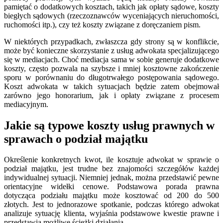
pamiętać o dodatkowych kosztach, takich jak opłaty sądowe, koszty
biegłych sądowych (rzeczoznawców wyceniających nieruchomości,
ruchomości itp.), czy też koszty związane z doręczaniem pism.
W niektórych przypadkach, zwłaszcza gdy strony są w konflikcie,
może być konieczne skorzystanie z usług adwokata specjalizującego
się w mediacjach. Choć mediacja sama w sobie generuje dodatkowe
koszty, często pozwala na szybsze i mniej kosztowne zakończenie
sporu w porównaniu do długotrwałego postępowania sądowego.
Koszt adwokata w takich sytuacjach będzie zatem obejmował
zarówno jego honorarium, jak i opłaty związane z procesem
mediacyjnym.
Jakie są typowe koszty usług prawnych w
sprawach o podział majątku
Określenie konkretnych kwot, ile kosztuje adwokat w sprawie o
podział majątku, jest trudne bez znajomości szczegółów każdej
indywidualnej sytuacji. Niemniej jednak, można przedstawić pewne
orientacyjne widełki cenowe. Podstawowa porada prawna
dotycząca podziału majątku może kosztować od 200 do 500
złotych. Jest to jednorazowe spotkanie, podczas którego adwokat
analizuje sytuację klienta, wyjaśnia podstawowe kwestie prawne i
przedstawia możliwe ścieżki działania.