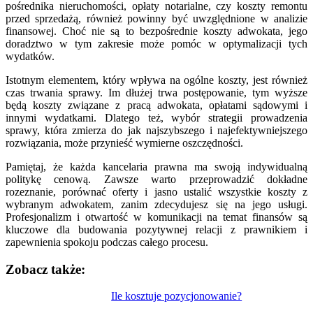
pośrednika nieruchomości, opłaty notarialne, czy koszty remontu
przed sprzedażą, również powinny być uwzględnione w analizie
finansowej. Choć nie są to bezpośrednie koszty adwokata, jego
doradztwo w tym zakresie może pomóc w optymalizacji tych
wydatków.
Istotnym elementem, który wpływa na ogólne koszty, jest również
czas trwania sprawy. Im dłużej trwa postępowanie, tym wyższe
będą koszty związane z pracą adwokata, opłatami sądowymi i
innymi wydatkami. Dlatego też, wybór strategii prowadzenia
sprawy, która zmierza do jak najszybszego i najefektywniejszego
rozwiązania, może przynieść wymierne oszczędności.
Pamiętaj, że każda kancelaria prawna ma swoją indywidualną
politykę cenową. Zawsze warto przeprowadzić dokładne
rozeznanie, porównać oferty i jasno ustalić wszystkie koszty z
wybranym adwokatem, zanim zdecydujesz się na jego usługi.
Profesjonalizm i otwartość w komunikacji na temat finansów są
kluczowe dla budowania pozytywnej relacji z prawnikiem i
zapewnienia spokoju podczas całego procesu.
Zobacz także:
Nawigacja
Ile kosztuje pozycjonowanie?