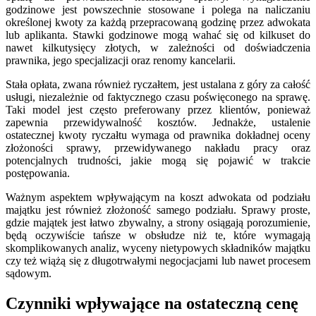
godzinowe jest powszechnie stosowane i polega na naliczaniu
określonej kwoty za każdą przepracowaną godzinę przez adwokata
lub aplikanta. Stawki godzinowe mogą wahać się od kilkuset do
nawet kilkutysięcy złotych, w zależności od doświadczenia
prawnika, jego specjalizacji oraz renomy kancelarii.
Stała opłata, zwana również ryczałtem, jest ustalana z góry za całość
usługi, niezależnie od faktycznego czasu poświęconego na sprawę.
Taki model jest często preferowany przez klientów, ponieważ
zapewnia przewidywalność kosztów. Jednakże, ustalenie
ostatecznej kwoty ryczałtu wymaga od prawnika dokładnej oceny
złożoności sprawy, przewidywanego nakładu pracy oraz
potencjalnych trudności, jakie mogą się pojawić w trakcie
postępowania.
Ważnym aspektem wpływającym na koszt adwokata od podziału
majątku jest również złożoność samego podziału. Sprawy proste,
gdzie majątek jest łatwo zbywalny, a strony osiągają porozumienie,
będą oczywiście tańsze w obsłudze niż te, które wymagają
skomplikowanych analiz, wyceny nietypowych składników majątku
czy też wiążą się z długotrwałymi negocjacjami lub nawet procesem
sądowym.
Czynniki wpływające na ostateczną cenę