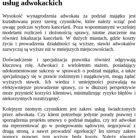
usług adwokackich
Wysokość wynagrodzenia adwokata za podział majątku jest
kształtowana przez szereg czynników, które należy wziąć pod
uwagę podczas wyboru kancelarii. Poza wspomnianymi wcześniej
modelami rozliczeń i złożonością sprawy, istotne znaczenie ma
również lokalizacja kancelarii. W dużych miastach, gdzie koszty
życia i prowadzenia działalności są wyższe, stawki adwokatów
zazwyczaj są wyższe niż w mniejszych miejscowościach.
Doświadczenie i specjalizacja prawnika również odgrywają
kluczową rolę. Adwokaci z wieloletnim stażem, posiadający
udokumentowane sukcesy w sprawach o podział majątku, a także
specjalizujący się w prawie rodzinnym i majątkowym, mogą żądać
wyższych stawek. Ich wiedza i umiejętności pozwalają na
efektywniejsze prowadzenie sprawy, co w dłuższej perspektywie
może przynieść korzyści klientowi, minimalizując ryzyko błędów i
niekorzystnych rozstrzygnięć.
Kolejnym istotnym czynnikiem jest zakres usług świadczonych
przez adwokata. Czy klient potrzebuje jedynie porady prawnej i
sporządzenia projektu umowy o podział majątku, czy też adwokat
ma reprezentować go w postępowaniu sądowym, negocjować z
drugą stroną, a nawet prowadzić egzekucję? Im szerszy zakres
pomocy prawnej, tym wyższe będą koszty. Należy również