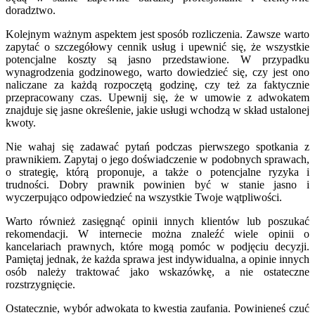
doradztwo.
Kolejnym ważnym aspektem jest sposób rozliczenia. Zawsze warto
zapytać o szczegółowy cennik usług i upewnić się, że wszystkie
potencjalne koszty są jasno przedstawione. W przypadku
wynagrodzenia godzinowego, warto dowiedzieć się, czy jest ono
naliczane za każdą rozpoczętą godzinę, czy też za faktycznie
przepracowany czas. Upewnij się, że w umowie z adwokatem
znajduje się jasne określenie, jakie usługi wchodzą w skład ustalonej
kwoty.
Nie wahaj się zadawać pytań podczas pierwszego spotkania z
prawnikiem. Zapytaj o jego doświadczenie w podobnych sprawach,
o strategię, którą proponuje, a także o potencjalne ryzyka i
trudności. Dobry prawnik powinien być w stanie jasno i
wyczerpująco odpowiedzieć na wszystkie Twoje wątpliwości.
Warto również zasięgnąć opinii innych klientów lub poszukać
rekomendacji. W internecie można znaleźć wiele opinii o
kancelariach prawnych, które mogą pomóc w podjęciu decyzji.
Pamiętaj jednak, że każda sprawa jest indywidualna, a opinie innych
osób należy traktować jako wskazówkę, a nie ostateczne
rozstrzygnięcie.
Ostatecznie, wybór adwokata to kwestia zaufania. Powinieneś czuć