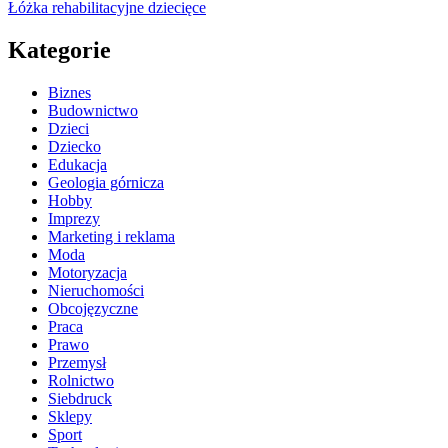
Łóżka rehabilitacyjne dziecięce
Kategorie
Biznes
Budownictwo
Dzieci
Dziecko
Edukacja
Geologia górnicza
Hobby
Imprezy
Marketing i reklama
Moda
Motoryzacja
Nieruchomości
Obcojęzyczne
Praca
Prawo
Przemysł
Rolnictwo
Siebdruck
Sklepy
Sport