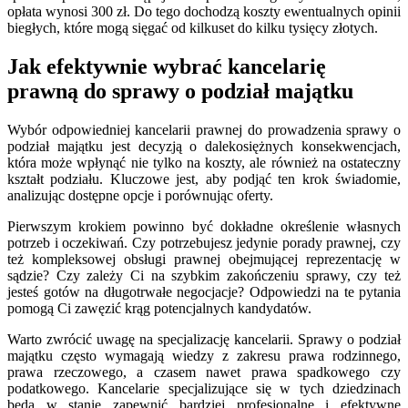
opłata wynosi 300 zł. Do tego dochodzą koszty ewentualnych opinii
biegłych, które mogą sięgać od kilkuset do kilku tysięcy złotych.
Jak efektywnie wybrać kancelarię
prawną do sprawy o podział majątku
Wybór odpowiedniej kancelarii prawnej do prowadzenia sprawy o
podział majątku jest decyzją o dalekosiężnych konsekwencjach,
która może wpłynąć nie tylko na koszty, ale również na ostateczny
kształt podziału. Kluczowe jest, aby podjąć ten krok świadomie,
analizując dostępne opcje i porównując oferty.
Pierwszym krokiem powinno być dokładne określenie własnych
potrzeb i oczekiwań. Czy potrzebujesz jedynie porady prawnej, czy
też kompleksowej obsługi prawnej obejmującej reprezentację w
sądzie? Czy zależy Ci na szybkim zakończeniu sprawy, czy też
jesteś gotów na długotrwałe negocjacje? Odpowiedzi na te pytania
pomogą Ci zawęzić krąg potencjalnych kandydatów.
Warto zwrócić uwagę na specjalizację kancelarii. Sprawy o podział
majątku często wymagają wiedzy z zakresu prawa rodzinnego,
prawa rzeczowego, a czasem nawet prawa spadkowego czy
podatkowego. Kancelarie specjalizujące się w tych dziedzinach
będą w stanie zapewnić bardziej profesjonalne i efektywne