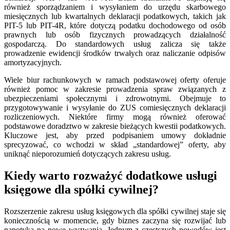
również sporządzaniem i wysyłaniem do urzędu skarbowego
miesięcznych lub kwartalnych deklaracji podatkowych, takich jak
PIT-5 lub PIT-4R, które dotyczą podatku dochodowego od osób
prawnych lub osób fizycznych prowadzących działalność
gospodarczą. Do standardowych usług zalicza się także
prowadzenie ewidencji środków trwałych oraz naliczanie odpisów
amortyzacyjnych.
Wiele biur rachunkowych w ramach podstawowej oferty oferuje
również pomoc w zakresie prowadzenia spraw związanych z
ubezpieczeniami społecznymi i zdrowotnymi. Obejmuje to
przygotowywanie i wysyłanie do ZUS comiesięcznych deklaracji
rozliczeniowych. Niektóre firmy mogą również oferować
podstawowe doradztwo w zakresie bieżących kwestii podatkowych.
Kluczowe jest, aby przed podpisaniem umowy dokładnie
sprecyzować, co wchodzi w skład „standardowej” oferty, aby
uniknąć nieporozumień dotyczących zakresu usług.
Kiedy warto rozważyć dodatkowe usługi
księgowe dla spółki cywilnej?
Rozszerzenie zakresu usług księgowych dla spółki cywilnej staje się
koniecznością w momencie, gdy biznes zaczyna się rozwijać lub
napotyka na nowe wyzwania. Jednym z częstszych powodów jest