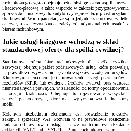
rachunkowego często obejmuje pełną obsługę księgową, finansową
i kadrowo-płacową, a także wsparcie w zakresie przygotowywania
sprawozdań finansowych, audytu czy reprezentacji przed urzędami
skarbowymi. Warto pamiętać, że są to jedynie szacunkowe widełki
cenowe, a ostateczna kwota zależy od indywidualnych ustaleń z
biurem rachunkowym.
Jakie usługi księgowe wchodzą w skład
standardowej oferty dla spółki cywilnej?
Standardowa oferta biur rachunkowych dla spółki cywilnej
zazwyczaj obejmuje pakiet podstawowych usług, które pozwalają
na prawidłowe wywiązanie się z obowiązków względem urzędów.
Kluczowym elementem jest prowadzenie księgi przychodów i
rozchodów (KPiR) lub ewidencji środków trwałych oraz wartości
niematerialnych i prawnych, w zależności od formy opodatkowania
i rodzaju działalności. Obejmuje to rejestrowanie wszystkich
zdarzeń gospodarczych, które mają wpływ na wynik finansowy
spółki.
Kolejnym niezbędnym elementem jest prowadzenie rejestrów
zakupu i sprzedaży VAT. Pozwala to na prawidłowe rozliczenie
podatku od towarów i usług, a także na terminowe składanie
deklaracji VAT-7 lub VAT-7K. Biura rachunkowe zajmują się