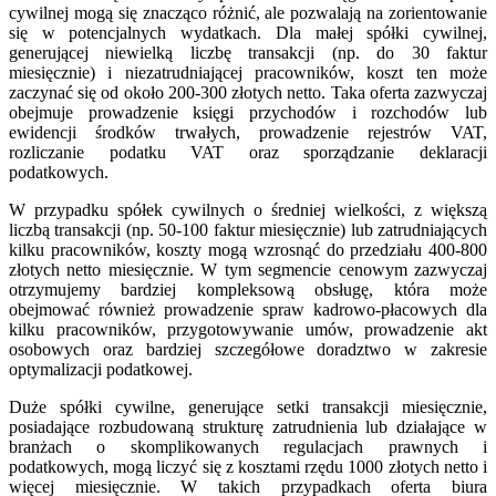
cywilnej mogą się znacząco różnić, ale pozwalają na zorientowanie
się w potencjalnych wydatkach. Dla małej spółki cywilnej,
generującej niewielką liczbę transakcji (np. do 30 faktur
miesięcznie) i niezatrudniającej pracowników, koszt ten może
zaczynać się od około 200-300 złotych netto. Taka oferta zazwyczaj
obejmuje prowadzenie księgi przychodów i rozchodów lub
ewidencji środków trwałych, prowadzenie rejestrów VAT,
rozliczanie podatku VAT oraz sporządzanie deklaracji
podatkowych.
W przypadku spółek cywilnych o średniej wielkości, z większą
liczbą transakcji (np. 50-100 faktur miesięcznie) lub zatrudniających
kilku pracowników, koszty mogą wzrosnąć do przedziału 400-800
złotych netto miesięcznie. W tym segmencie cenowym zazwyczaj
otrzymujemy bardziej kompleksową obsługę, która może
obejmować również prowadzenie spraw kadrowo-płacowych dla
kilku pracowników, przygotowywanie umów, prowadzenie akt
osobowych oraz bardziej szczegółowe doradztwo w zakresie
optymalizacji podatkowej.
Duże spółki cywilne, generujące setki transakcji miesięcznie,
posiadające rozbudowaną strukturę zatrudnienia lub działające w
branżach o skomplikowanych regulacjach prawnych i
podatkowych, mogą liczyć się z kosztami rzędu 1000 złotych netto i
więcej miesięcznie. W takich przypadkach oferta biura