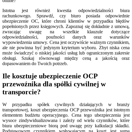
online?
Istotna jest również kwestia odpowiedzialności biura
rachunkowego. Sprawdź, czy biuro posiada odpowiednie
ubezpieczenie OC, które chroni klientów w przypadku błędów
popełnionych przez księgowych. Zapoznaj się dokładnie z umową,
zwracając uwagę na wszelkie klauzule dotyczące
odpowiedzialności, poufności danych oraz warunków
wypowiedzenia umowy. Cena jest oczywiście ważnym czynnikiem,
ale nie powinna być jedynym kryterium wyboru. Zbyt niska cena
może świadczyć o niskiej jakości usług lub ograniczonym zakresie
obsługi. Szukaj równowagi między ceną a jakością oraz
dopasowaniem do Twoich potrzeb.
Ile kosztuje ubezpieczenie OCP
przewoźnika dla spółki cywilnej w
transporcie?
W przypadku spółek cywilnych działających w branży
transportowej, koszt ubezpieczenia OCP przewoźnika jest istotnym
elementem budżetu operacyjnego. Cena tego ubezpieczenia jest
wysoce zindywidualizowana i zależy od wielu czynników, które
biura ubezpieczeniowe biorą pod uwagę przy kalkulacji składki.
Podstawowym czynnikiem wpływającym na koszt jest suma