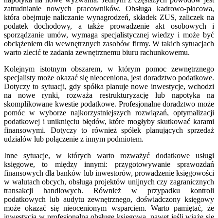
zatrudnianie nowych pracowników. Obsługa kadrowo-płacowa,
która obejmuje naliczanie wynagrodzeń, składek ZUS, zaliczek na
podatek dochodowy, a także prowadzenie akt osobowych i
sporządzanie umów, wymaga specjalistycznej wiedzy i może być
obciążeniem dla wewnętrznych zasobów firmy. W takich sytuacjach
warto zlecić te zadania zewnętrznemu biuru rachunkowemu.
Kolejnym istotnym obszarem, w którym pomoc zewnętrznego
specjalisty może okazać się nieoceniona, jest doradztwo podatkowe.
Dotyczy to sytuacji, gdy spółka planuje nowe inwestycje, wchodzi
na nowe rynki, rozważa restrukturyzację lub napotyka na
skomplikowane kwestie podatkowe. Profesjonalne doradztwo może
pomóc w wyborze najkorzystniejszych rozwiązań, optymalizacji
podatkowej i uniknięciu błędów, które mogłyby skutkować karami
finansowymi. Dotyczy to również spółek planujących sprzedaż
udziałów lub połączenie z innym podmiotem.
Inne sytuacje, w których warto rozważyć dodatkowe usługi
księgowe, to między innymi: przygotowywanie sprawozdań
finansowych dla banków lub inwestorów, prowadzenie księgowości
w walutach obcych, obsługa projektów unijnych czy zagranicznych
transakcji handlowych. Również w przypadku kontroli
podatkowych lub audytu zewnętrznego, doświadczony księgowy
może okazać się nieocenionym wsparciem. Warto pamiętać, że
inwestycja w profesjonalną obsługę księgową, nawet jeśli wiąże się