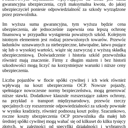
gwarancyjna ubezpieczenia, czyli maksymalna kwota, do jakiej
ubezpieczyciel poniesie odpowiedzialność za szkody wyrządzone
przez przewoźnika.
Im wyższa suma gwarancyjna, tym wyższa będzie cena
ubezpieczenia, ale jednocześnie zapewnia ona lepszą ochronę
finansową w przypadku wystąpienia poważnych szkód. Kolejnym
istotnym elementem jest rodzaj przewożonych towarów. Przewóz
ładunków uznawanych za niebezpieczne, łatwopalne, łatwo psujące
się lub o wysokiej wartości, wiąże się zazwyczaj z wyższą składką
ubezpieczeniową. Doświadczenie i historia szkód przewoźnika
również mają znaczenie. Firmy z długim stażem i bez historii
szkodowości mogą liczyć na korzystniejsze warunki i niższe ceny
ubezpieczenia.
Liczba pojazdów w flocie spółki cywilnej i ich wiek również
wpływają na koszt ubezpieczenia OCP. Nowsze pojazdy,
spełniające nowoczesne normy bezpieczeństwa, mogą generować
niższe stawki. Dodatkowe klauzule rozszerzające zakres ochrony,
na przykład o transport międzynarodowy, przewóz rzeczy
specjalnych czy rozszerzenie odpowiedzialności za szkody powstałe
w wyniku kradzieży, również podnoszą koszt polisy. Szacunkowo,
roczne koszty ubezpieczenia OCP przewoźnika dla małej lub
średniej spółki cywilnej mogą wahać się od kilkuset do kilku tysięcy
złotych, w zależności od specyfiki działalności i wybranych