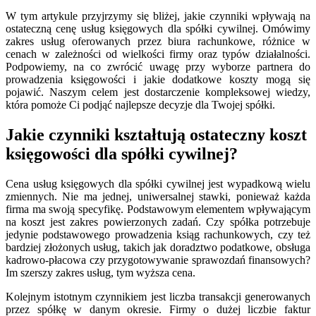
W tym artykule przyjrzymy się bliżej, jakie czynniki wpływają na
ostateczną cenę usług księgowych dla spółki cywilnej. Omówimy
zakres usług oferowanych przez biura rachunkowe, różnice w
cenach w zależności od wielkości firmy oraz typów działalności.
Podpowiemy, na co zwrócić uwagę przy wyborze partnera do
prowadzenia księgowości i jakie dodatkowe koszty mogą się
pojawić. Naszym celem jest dostarczenie kompleksowej wiedzy,
która pomoże Ci podjąć najlepsze decyzje dla Twojej spółki.
Jakie czynniki kształtują ostateczny koszt
księgowości dla spółki cywilnej?
Cena usług księgowych dla spółki cywilnej jest wypadkową wielu
zmiennych. Nie ma jednej, uniwersalnej stawki, ponieważ każda
firma ma swoją specyfikę. Podstawowym elementem wpływającym
na koszt jest zakres powierzonych zadań. Czy spółka potrzebuje
jedynie podstawowego prowadzenia ksiąg rachunkowych, czy też
bardziej złożonych usług, takich jak doradztwo podatkowe, obsługa
kadrowo-płacowa czy przygotowywanie sprawozdań finansowych?
Im szerszy zakres usług, tym wyższa cena.
Kolejnym istotnym czynnikiem jest liczba transakcji generowanych
przez spółkę w danym okresie. Firmy o dużej liczbie faktur