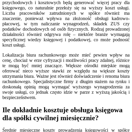
przychodowych i kosztowych będą generować więcej pracy dla
księgowego, co naturalnie przełoży się na wyższy koszt usługi.
Liczba pracowników zatrudnionych w spółce również ma
znaczenie, ponieważ wpływa na złożoność obsługi kadrowo-
płacowej, w tym naliczanie wynagrodzeń, składek ZUS czy
podatków dochodowych od osób fizycznych. Rodzaj prowadzonej
działalności również odgrywa rolę – niektóre branże wymagają
specyficznej wiedzy księgowej i podatkowej, co może podnosić
koszt usługi.
Lokalizacja biura rachunkowego może mieć pewien wpływ na
cenę, chociaż w erze cyfryzacji i możliwości pracy zdalnej, różnice
te mogą być mniej znaczące. Większe ośrodki miejskie mogą
oferować nieco wyższe stawki ze względu na większe koszty
utrzymania biura. Ważne jest również doświadczenie i renoma biura
rachunkowego. Specjalistyczne firmy z długim stażem na rynku i
doskonałą opinią mogą wymagać wyższego wynagrodzenia za
swoje usługi, co jednak często idzie w parze z wyższą jakością i
bezpieczeństwem.
Ile dokładnie kosztuje obsługa księgowa
dla spółki cywilnej miesięcznie?
Średnie miesięczne koszty prowadzenia księgowości w spółce