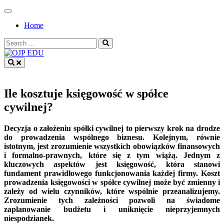
Skip
to
Home
content
Search
for:
OJP EDU
Ile kosztuje księgowość w spółce
cywilnej?
Decyzja o założeniu spółki cywilnej to pierwszy krok na drodze
do prowadzenia wspólnego biznesu. Kolejnym, równie
istotnym, jest zrozumienie wszystkich obowiązków finansowych
i formalno-prawnych, które się z tym wiążą. Jednym z
kluczowych aspektów jest księgowość, która stanowi
fundament prawidłowego funkcjonowania każdej firmy. Koszt
prowadzenia księgowości w spółce cywilnej może być zmienny i
zależy od wielu czynników, które wspólnie przeanalizujemy.
Zrozumienie tych zależności pozwoli na świadome
zaplanowanie budżetu i uniknięcie nieprzyjemnych
niespodzianek.