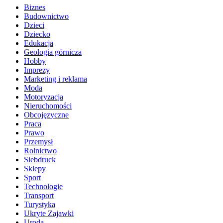
Biznes
Budownictwo
Dzieci
Dziecko
Edukacja
Geologia górnicza
Hobby
Imprezy
Marketing i reklama
Moda
Motoryzacja
Nieruchomości
Obcojęzyczne
Praca
Prawo
Przemysł
Rolnictwo
Siebdruck
Sklepy
Sport
Technologie
Transport
Turystyka
Ukryte Zajawki
Uroda