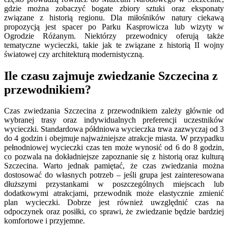
gdzie można zobaczyć bogate zbiory sztuki oraz eksponaty
związane z historią regionu. Dla miłośników natury ciekawą
propozycją jest spacer po Parku Kasprowicza lub wizyty w
Ogrodzie Różanym. Niektórzy przewodnicy oferują także
tematyczne wycieczki, takie jak te związane z historią II wojny
światowej czy architekturą modernistyczną.
Ile czasu zajmuje zwiedzanie Szczecina z
przewodnikiem?
Czas zwiedzania Szczecina z przewodnikiem zależy głównie od
wybranej trasy oraz indywidualnych preferencji uczestników
wycieczki. Standardowa półdniowa wycieczka trwa zazwyczaj od 3
do 4 godzin i obejmuje najważniejsze atrakcje miasta. W przypadku
pełnodniowej wycieczki czas ten może wynosić od 6 do 8 godzin,
co pozwala na dokładniejsze zapoznanie się z historią oraz kulturą
Szczecina. Warto jednak pamiętać, że czas zwiedzania można
dostosować do własnych potrzeb – jeśli grupa jest zainteresowana
dłuższymi przystankami w poszczególnych miejscach lub
dodatkowymi atrakcjami, przewodnik może elastycznie zmienić
plan wycieczki. Dobrze jest również uwzględnić czas na
odpoczynek oraz posiłki, co sprawi, że zwiedzanie będzie bardziej
komfortowe i przyjemne.