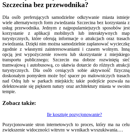
Szczecina bez przewodnika?
Dla osób preferujących samodzielne odkrywanie miasta istnieje
wiele alternatywnych form zwiedzania Szczecina bez korzystania z
usług przewodnika. Jednym z najpopularniejszych sposobów jest
korzystanie z aplikacji mobilnych lub interaktywnych map
turystycznych, które oferują informacje o atrakcjach oraz trasach
zwiedzania. Dzięki nim można samodzielnie zaplanować wycieczkę
zgodnie z własnymi zainteresowaniami i czasem wolnym. Inną
opcją jest wypożyczenie roweru lub skorzystanie z miejskiego
transportu publicznego; Szczecin ma dobrze rozwiniętą sieć
tramwajową i autobusową, co ułatwia dotarcie do różnych atrakcji
turystycznych. Dla osób ceniących sobie aktywność fizyczną
doskonałym pomysłem może być spacer po malowniczych trasach
nad Odrą lub w parkach miejskich; takie podejście pozwala na
delektowanie się pięknem natury oraz architektury miasta w swoim
tempie.
Zobacz także:
Nawigacja
Ile kosztuje pozycjonowanie?
wpisu
Pozycjonowanie stron internetowych to proces, który ma na celu
zwiększenie widoczności witryny w wynikach wyszukiwania.…