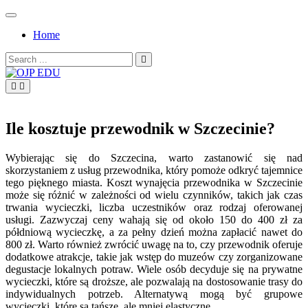
Skip
to
Home
content
Search
for:
OJP EDU
Ile kosztuje przewodnik w Szczecinie?
Wybierając się do Szczecina, warto zastanowić się nad
skorzystaniem z usług przewodnika, który pomoże odkryć tajemnice
tego pięknego miasta. Koszt wynajęcia przewodnika w Szczecinie
może się różnić w zależności od wielu czynników, takich jak czas
trwania wycieczki, liczba uczestników oraz rodzaj oferowanej
usługi. Zazwyczaj ceny wahają się od około 150 do 400 zł za
półdniową wycieczkę, a za pełny dzień można zapłacić nawet do
800 zł. Warto również zwrócić uwagę na to, czy przewodnik oferuje
dodatkowe atrakcje, takie jak wstęp do muzeów czy zorganizowane
degustacje lokalnych potraw. Wiele osób decyduje się na prywatne
wycieczki, które są droższe, ale pozwalają na dostosowanie trasy do
indywidualnych potrzeb. Alternatywą mogą być grupowe
wycieczki, które są tańsze, ale mniej elastyczne.