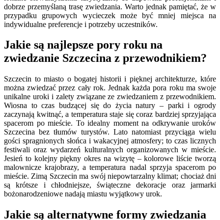
dobrze przemyślaną trasę zwiedzania. Warto jednak pamiętać, że w
przypadku grupowych wycieczek może być mniej miejsca na
indywidualne preferencje i potrzeby uczestników.
Jakie są najlepsze pory roku na
zwiedzanie Szczecina z przewodnikiem?
Szczecin to miasto o bogatej historii i pięknej architekturze, które
można zwiedzać przez cały rok. Jednak każda pora roku ma swoje
unikalne uroki i zalety związane ze zwiedzaniem z przewodnikiem.
Wiosna to czas budzącej się do życia natury – parki i ogrody
zaczynają kwitnąć, a temperatura staje się coraz bardziej sprzyjająca
spacerom po mieście. To idealny moment na odkrywanie uroków
Szczecina bez tłumów turystów. Lato natomiast przyciąga wielu
gości spragnionych słońca i wakacyjnej atmosfery; to czas licznych
festiwali oraz wydarzeń kulturalnych organizowanych w mieście.
Jesień to kolejny piękny okres na wizytę – kolorowe liście tworzą
malownicze krajobrazy, a temperatura nadal sprzyja spacerom po
mieście. Zimą Szczecin ma swój niepowtarzalny klimat; chociaż dni
są krótsze i chłodniejsze, świąteczne dekoracje oraz jarmarki
bożonarodzeniowe nadają miastu wyjątkowy urok.
Jakie są alternatywne formy zwiedzania