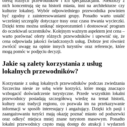
ofertą różnych przewodników i ich specjalizacjami. Niektórzy z
nich koncentrują się na historii miasta, inni na architekturze czy
kulturze lokalnej. Wybór odpowiedniego przewodnika powinien
być zgodny z zainteresowaniami grupy. Ponadto warto ustalić
wcześniej szczegóły dotyczące trasy oraz czasu trwania wycieczki.
Dzięki temu można uniknąć nieporozumień i dostosować program
do oczekiwań uczestników. Kolejnym ważnym aspektem jest cena –
warto porównać oferty różnych przewodników i upewnić się, że
cena odpowiada jakości świadczonych usług. Dobrze jest również
zwrócić uwagę na opinie innych turystów oraz referencje, które
mogą pomóc w podjęciu decyzji.
Jakie są zalety korzystania z usług
lokalnych przewodników?
Korzystanie z usług lokalnych przewodników podczas zwiedzania
Szczecina niesie ze sobą wiele korzyści, które mogą znacząco
wzbogacić doświadczenie turystyczne. Przede wszystkim lokalni
przewodnicy posiadają szczegółową wiedzę na temat historii,
kultury oraz tradycji regionu, co pozwala im na przekazywanie
informacji w sposób interesujący i angażujący. Dzięki ich pasji i
zaangażowaniu turyści mają okazję poznać miasto od podszewki
oraz odkryć miejsca mniej znane turystom masowym. Ponadto
lokalni przewodnicy często mają dostęp do atrakcji i wydarzeń