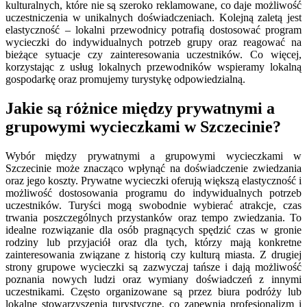
kulturalnych, które nie są szeroko reklamowane, co daje możliwość
uczestniczenia w unikalnych doświadczeniach. Kolejną zaletą jest
elastyczność – lokalni przewodnicy potrafią dostosować program
wycieczki do indywidualnych potrzeb grupy oraz reagować na
bieżące sytuacje czy zainteresowania uczestników. Co więcej,
korzystając z usług lokalnych przewodników wspieramy lokalną
gospodarkę oraz promujemy turystykę odpowiedzialną.
Jakie są różnice między prywatnymi a
grupowymi wycieczkami w Szczecinie?
Wybór między prywatnymi a grupowymi wycieczkami w
Szczecinie może znacząco wpłynąć na doświadczenie zwiedzania
oraz jego koszty. Prywatne wycieczki oferują większą elastyczność i
możliwość dostosowania programu do indywidualnych potrzeb
uczestników. Turyści mogą swobodnie wybierać atrakcje, czas
trwania poszczególnych przystanków oraz tempo zwiedzania. To
idealne rozwiązanie dla osób pragnących spędzić czas w gronie
rodziny lub przyjaciół oraz dla tych, którzy mają konkretne
zainteresowania związane z historią czy kulturą miasta. Z drugiej
strony grupowe wycieczki są zazwyczaj tańsze i dają możliwość
poznania nowych ludzi oraz wymiany doświadczeń z innymi
uczestnikami. Często organizowane są przez biura podróży lub
lokalne stowarzyszenia turystyczne, co zapewnia profesjonalizm i