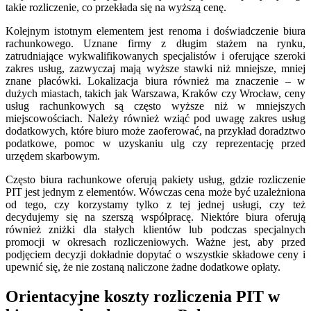
takie rozliczenie, co przekłada się na wyższą cenę.
Kolejnym istotnym elementem jest renoma i doświadczenie biura
rachunkowego. Uznane firmy z długim stażem na rynku,
zatrudniające wykwalifikowanych specjalistów i oferujące szeroki
zakres usług, zazwyczaj mają wyższe stawki niż mniejsze, mniej
znane placówki. Lokalizacja biura również ma znaczenie – w
dużych miastach, takich jak Warszawa, Kraków czy Wrocław, ceny
usług rachunkowych są często wyższe niż w mniejszych
miejscowościach. Należy również wziąć pod uwagę zakres usług
dodatkowych, które biuro może zaoferować, na przykład doradztwo
podatkowe, pomoc w uzyskaniu ulg czy reprezentację przed
urzędem skarbowym.
Często biura rachunkowe oferują pakiety usług, gdzie rozliczenie
PIT jest jednym z elementów. Wówczas cena może być uzależniona
od tego, czy korzystamy tylko z tej jednej usługi, czy też
decydujemy się na szerszą współpracę. Niektóre biura oferują
również zniżki dla stałych klientów lub podczas specjalnych
promocji w okresach rozliczeniowych. Ważne jest, aby przed
podjęciem decyzji dokładnie dopytać o wszystkie składowe ceny i
upewnić się, że nie zostaną naliczone żadne dodatkowe opłaty.
Orientacyjne koszty rozliczenia PIT w