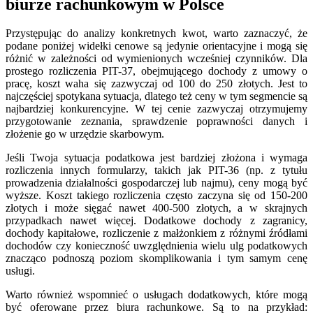
biurze rachunkowym w Polsce
Przystępując do analizy konkretnych kwot, warto zaznaczyć, że
podane poniżej widełki cenowe są jedynie orientacyjne i mogą się
różnić w zależności od wymienionych wcześniej czynników. Dla
prostego rozliczenia PIT-37, obejmującego dochody z umowy o
pracę, koszt waha się zazwyczaj od 100 do 250 złotych. Jest to
najczęściej spotykana sytuacja, dlatego też ceny w tym segmencie są
najbardziej konkurencyjne. W tej cenie zazwyczaj otrzymujemy
przygotowanie zeznania, sprawdzenie poprawności danych i
złożenie go w urzędzie skarbowym.
Jeśli Twoja sytuacja podatkowa jest bardziej złożona i wymaga
rozliczenia innych formularzy, takich jak PIT-36 (np. z tytułu
prowadzenia działalności gospodarczej lub najmu), ceny mogą być
wyższe. Koszt takiego rozliczenia często zaczyna się od 150-200
złotych i może sięgać nawet 400-500 złotych, a w skrajnych
przypadkach nawet więcej. Dodatkowe dochody z zagranicy,
dochody kapitałowe, rozliczenie z małżonkiem z różnymi źródłami
dochodów czy konieczność uwzględnienia wielu ulg podatkowych
znacząco podnoszą poziom skomplikowania i tym samym cenę
usługi.
Warto również wspomnieć o usługach dodatkowych, które mogą
być oferowane przez biura rachunkowe. Są to na przykład: