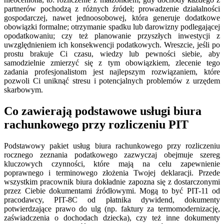
partnerów pochodzą z różnych źródeł; prowadzenie działalności
gospodarczej, nawet jednoosobowej, która generuje dodatkowe
obowiązki formalne; otrzymanie spadku lub darowizny podlegającej
opodatkowaniu; czy też planowanie przyszłych inwestycji z
uwzględnieniem ich konsekwencji podatkowych. Wreszcie, jeśli po
prostu brakuje Ci czasu, wiedzy lub pewności siebie, aby
samodzielnie zmierzyć się z tym obowiązkiem, zlecenie tego
zadania profesjonalistom jest najlepszym rozwiązaniem, które
pozwoli Ci uniknąć stresu i potencjalnych problemów z urzędem
skarbowym.
Co zawierają podstawowe usługi biura
rachunkowego przy rozliczeniu PIT
Podstawowy pakiet usług biura rachunkowego przy rozliczeniu
rocznego zeznania podatkowego zazwyczaj obejmuje szereg
kluczowych czynności, które mają na celu zapewnienie
poprawnego i terminowego złożenia Twojej deklaracji. Przede
wszystkim pracownik biura dokładnie zapozna się z dostarczonymi
przez Ciebie dokumentami źródłowymi. Mogą to być PIT-11 od
pracodawcy, PIT-8C od płatnika dywidend, dokumenty
potwierdzające prawo do ulg (np. faktury za termomodernizację,
zaświadczenia o dochodach dziecka), czy też inne dokumenty