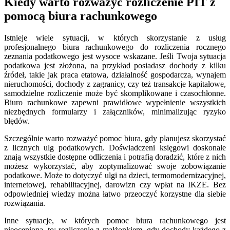
Kiedy warto rozważyć rozliczenie PIT z
pomocą biura rachunkowego
Istnieje wiele sytuacji, w których skorzystanie z usług
profesjonalnego biura rachunkowego do rozliczenia rocznego
zeznania podatkowego jest wysoce wskazane. Jeśli Twoja sytuacja
podatkowa jest złożona, na przykład posiadasz dochody z kilku
źródeł, takie jak praca etatowa, działalność gospodarcza, wynajem
nieruchomości, dochody z zagranicy, czy też transakcje kapitałowe,
samodzielne rozliczenie może być skomplikowane i czasochłonne.
Biuro rachunkowe zapewni prawidłowe wypełnienie wszystkich
niezbędnych formularzy i załączników, minimalizując ryzyko
błędów.
Szczególnie warto rozważyć pomoc biura, gdy planujesz skorzystać
z licznych ulg podatkowych. Doświadczeni księgowi doskonale
znają wszystkie dostępne odliczenia i potrafią doradzić, które z nich
możesz wykorzystać, aby zoptymalizować swoje zobowiązanie
podatkowe. Może to dotyczyć ulgi na dzieci, termomodernizacyjnej,
internetowej, rehabilitacyjnej, darowizn czy wpłat na IKZE. Bez
odpowiedniej wiedzy można łatwo przeoczyć korzystne dla siebie
rozwiązania.
Inne sytuacje, w których pomoc biura rachunkowego jest
nieoceniona, to: rozliczenie z małżonkiem, gdy dochody każdego z