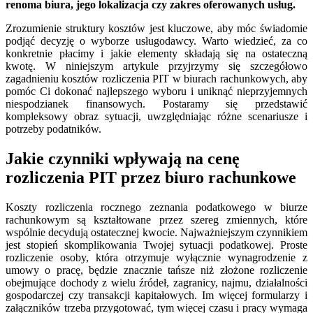
renoma biura, jego lokalizacja czy zakres oferowanych usług.
Zrozumienie struktury kosztów jest kluczowe, aby móc świadomie
podjąć decyzję o wyborze usługodawcy. Warto wiedzieć, za co
konkretnie płacimy i jakie elementy składają się na ostateczną
kwotę. W niniejszym artykule przyjrzymy się szczegółowo
zagadnieniu kosztów rozliczenia PIT w biurach rachunkowych, aby
pomóc Ci dokonać najlepszego wyboru i uniknąć nieprzyjemnych
niespodzianek finansowych. Postaramy się przedstawić
kompleksowy obraz sytuacji, uwzględniając różne scenariusze i
potrzeby podatników.
Jakie czynniki wpływają na cenę
rozliczenia PIT przez biuro rachunkowe
Koszty rozliczenia rocznego zeznania podatkowego w biurze
rachunkowym są kształtowane przez szereg zmiennych, które
wspólnie decydują ostatecznej kwocie. Najważniejszym czynnikiem
jest stopień skomplikowania Twojej sytuacji podatkowej. Proste
rozliczenie osoby, która otrzymuje wyłącznie wynagrodzenie z
umowy o pracę, będzie znacznie tańsze niż złożone rozliczenie
obejmujące dochody z wielu źródeł, zagranicy, najmu, działalności
gospodarczej czy transakcji kapitałowych. Im więcej formularzy i
załączników trzeba przygotować, tym więcej czasu i pracy wymaga