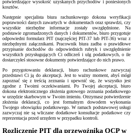
potwierdzające wysokość uzyskanych przychodów i poniesionych
kosztów.
Następnie specjalista biura rachunkowego dokona weryfikacji
poprawności danych zawartych w dokumentach oraz sprawdzi, czy
wszystkie niezbędne informacje zostały uwzględnione. Na
podstawie zgromadzonych danych i dokumentów, biuro przygotuje
odpowiedni formularz PIT (najczęściej PIT-37 lub PIT-36) wraz z
niezbędnymi załącznikami. Pracownik biura zadba o prawidłowe
przypisanie dochodów do odpowiednich rubryk i uwzględnienie
wszystkich przysługujących Ci odliczeń i ulg podatkowych, o ile
dostarczyłeś stosowne dokumenty potwierdzające do nich prawo.
Po przygotowaniu deklaracji, biuro rachunkowe zazwyczaj
przedstawi Ci ją do akceptacji. Jest to ważny moment, abyś mógł
zapoznać się z treścią zeznania i upewnić się, że wszystko jest
zgodne z Twoimi oczekiwaniami. Po Twojej akceptacji, biuro
dokona elektronicznego złożenia gotowego zeznania podatkowego
w urzędzie skarbowym w Twoim imieniu. Otrzymasz potwierdzenie
złożenia deklaracji, co jest formalnym dowodem wykonania
Twojego obowiązku podatkowego. W ramach podstawowej usługi
zazwyczaj nie są wliczane dodatkowe konsultacje podatkowe czy
reprezentacja przed urzędem w przypadku kontroli.
Rozliczenie PIT dla przewoźnika OCP w