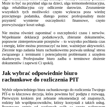
Może to być na przykład ulga na dzieci, ulga termomodernizacyjna,
ulga rehabilitacyjna czy odliczenie darowizn. Zrozumienie
wszystkich tych możliwości często wykracza poza wiedzę
przeciętnego podatnika, dlatego pomoc profesjonalisty może
przynieść wymierne oszczędności finansowe, często
przewyższające koszt usługi.
Nie można również zapominać o oszczędności czasu i nerwów.
Wypełnianie deklaracji podatkowych, zbieranie dokumentów,
poprawne zinterpretowanie przepisów – to wszystko pochłania czas
i energię, które można przeznaczyć na inne, ważniejsze aktywności.
Zlecenie tego zadania biuru rachunkowemu pozwala uniknąć stresu
związanego z terminami i potencjalnymi problemami z urzędem
skarbowym. Profesjonalne biuro zadba o terminowe złożenie
dokumentów i zapewni Ci spokój.
Jak wybrać odpowiednie biuro
rachunkowe do rozliczenia PIT
Wybór odpowiedniego biura rachunkowego do rozliczenia Twojego
PIT-u to kluczowa decyzja, która powinna być podjęta z rozwagą.
Pierwszym krokiem jest zebranie rekomendacji od znajomych,
rodziny lub współpracowników, którzy korzystali z takich usług.
Pozytywne opinie od zaufanych osób są często najlepszym