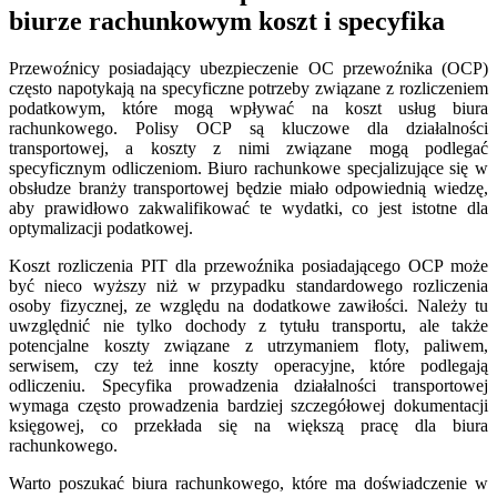
biurze rachunkowym koszt i specyfika
Przewoźnicy posiadający ubezpieczenie OC przewoźnika (OCP)
często napotykają na specyficzne potrzeby związane z rozliczeniem
podatkowym, które mogą wpływać na koszt usług biura
rachunkowego. Polisy OCP są kluczowe dla działalności
transportowej, a koszty z nimi związane mogą podlegać
specyficznym odliczeniom. Biuro rachunkowe specjalizujące się w
obsłudze branży transportowej będzie miało odpowiednią wiedzę,
aby prawidłowo zakwalifikować te wydatki, co jest istotne dla
optymalizacji podatkowej.
Koszt rozliczenia PIT dla przewoźnika posiadającego OCP może
być nieco wyższy niż w przypadku standardowego rozliczenia
osoby fizycznej, ze względu na dodatkowe zawiłości. Należy tu
uwzględnić nie tylko dochody z tytułu transportu, ale także
potencjalne koszty związane z utrzymaniem floty, paliwem,
serwisem, czy też inne koszty operacyjne, które podlegają
odliczeniu. Specyfika prowadzenia działalności transportowej
wymaga często prowadzenia bardziej szczegółowej dokumentacji
księgowej, co przekłada się na większą pracę dla biura
rachunkowego.
Warto poszukać biura rachunkowego, które ma doświadczenie w