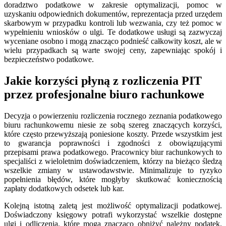
doradztwo podatkowe w zakresie optymalizacji, pomoc w
uzyskaniu odpowiednich dokumentów, reprezentacja przed urzędem
skarbowym w przypadku kontroli lub wezwania, czy też pomoc w
wypełnieniu wniosków o ulgi. Te dodatkowe usługi są zazwyczaj
wyceniane osobno i mogą znacząco podnieść całkowity koszt, ale w
wielu przypadkach są warte swojej ceny, zapewniając spokój i
bezpieczeństwo podatkowe.
Jakie korzyści płyną z rozliczenia PIT
przez profesjonalne biuro rachunkowe
Decyzja o powierzeniu rozliczenia rocznego zeznania podatkowego
biuru rachunkowemu niesie ze sobą szereg znaczących korzyści,
które często przewyższają poniesione koszty. Przede wszystkim jest
to gwarancja poprawności i zgodności z obowiązującymi
przepisami prawa podatkowego. Pracownicy biur rachunkowych to
specjaliści z wieloletnim doświadczeniem, którzy na bieżąco śledzą
wszelkie zmiany w ustawodawstwie. Minimalizuje to ryzyko
popełnienia błędów, które mogłyby skutkować koniecznością
zapłaty dodatkowych odsetek lub kar.
Kolejną istotną zaletą jest możliwość optymalizacji podatkowej.
Doświadczony księgowy potrafi wykorzystać wszelkie dostępne
ulgi i odliczenia, które mogą znacząco obniżyć należny podatek.