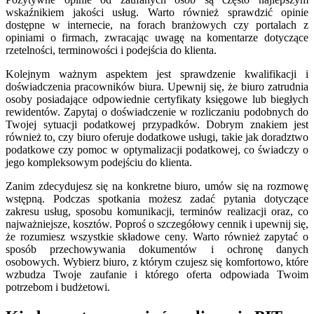
wskaźnikiem jakości usług. Warto również sprawdzić opinie
dostępne w internecie, na forach branżowych czy portalach z
opiniami o firmach, zwracając uwagę na komentarze dotyczące
rzetelności, terminowości i podejścia do klienta.
Kolejnym ważnym aspektem jest sprawdzenie kwalifikacji i
doświadczenia pracowników biura. Upewnij się, że biuro zatrudnia
osoby posiadające odpowiednie certyfikaty księgowe lub biegłych
rewidentów. Zapytaj o doświadczenie w rozliczaniu podobnych do
Twojej sytuacji podatkowej przypadków. Dobrym znakiem jest
również to, czy biuro oferuje dodatkowe usługi, takie jak doradztwo
podatkowe czy pomoc w optymalizacji podatkowej, co świadczy o
jego kompleksowym podejściu do klienta.
Zanim zdecydujesz się na konkretne biuro, umów się na rozmowę
wstępną. Podczas spotkania możesz zadać pytania dotyczące
zakresu usług, sposobu komunikacji, terminów realizacji oraz, co
najważniejsze, kosztów. Poproś o szczegółowy cennik i upewnij się,
że rozumiesz wszystkie składowe ceny. Warto również zapytać o
sposób przechowywania dokumentów i ochronę danych
osobowych. Wybierz biuro, z którym czujesz się komfortowo, które
wzbudza Twoje zaufanie i którego oferta odpowiada Twoim
potrzebom i budżetowi.