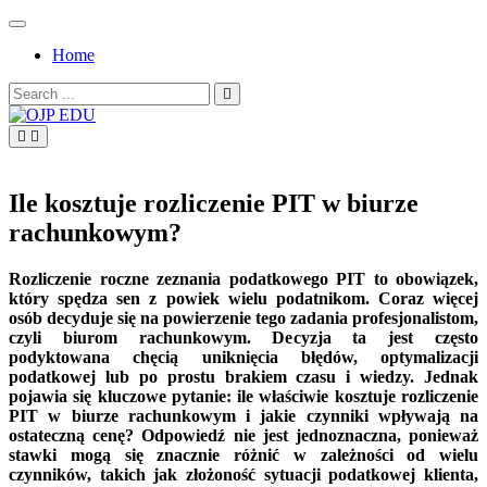
Skip
to
Home
content
Search
for:
OJP EDU
Ile kosztuje rozliczenie PIT w biurze
rachunkowym?
Rozliczenie roczne zeznania podatkowego PIT to obowiązek,
który spędza sen z powiek wielu podatnikom. Coraz więcej
osób decyduje się na powierzenie tego zadania profesjonalistom,
czyli biurom rachunkowym. Decyzja ta jest często
podyktowana chęcią uniknięcia błędów, optymalizacji
podatkowej lub po prostu brakiem czasu i wiedzy. Jednak
pojawia się kluczowe pytanie: ile właściwie kosztuje rozliczenie
PIT w biurze rachunkowym i jakie czynniki wpływają na
ostateczną cenę? Odpowiedź nie jest jednoznaczna, ponieważ
stawki mogą się znacznie różnić w zależności od wielu
czynników, takich jak złożoność sytuacji podatkowej klienta,