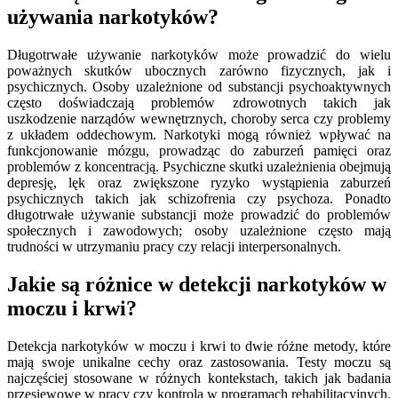
używania narkotyków?
Długotrwałe używanie narkotyków może prowadzić do wielu
poważnych skutków ubocznych zarówno fizycznych, jak i
psychicznych. Osoby uzależnione od substancji psychoaktywnych
często doświadczają problemów zdrowotnych takich jak
uszkodzenie narządów wewnętrznych, choroby serca czy problemy
z układem oddechowym. Narkotyki mogą również wpływać na
funkcjonowanie mózgu, prowadząc do zaburzeń pamięci oraz
problemów z koncentracją. Psychiczne skutki uzależnienia obejmują
depresję, lęk oraz zwiększone ryzyko wystąpienia zaburzeń
psychicznych takich jak schizofrenia czy psychoza. Ponadto
długotrwałe używanie substancji może prowadzić do problemów
społecznych i zawodowych; osoby uzależnione często mają
trudności w utrzymaniu pracy czy relacji interpersonalnych.
Jakie są różnice w detekcji narkotyków w
moczu i krwi?
Detekcja narkotyków w moczu i krwi to dwie różne metody, które
mają swoje unikalne cechy oraz zastosowania. Testy moczu są
najczęściej stosowane w różnych kontekstach, takich jak badania
przesiewowe w pracy czy kontrola w programach rehabilitacyjnych.