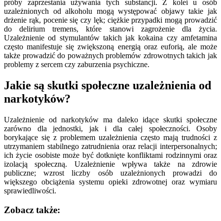
próby zaprzestania używania tych substancji. Z kolei u osób
uzależnionych od alkoholu mogą występować objawy takie jak
drżenie rąk, pocenie się czy lęk; ciężkie przypadki mogą prowadzić
do delirium tremens, które stanowi zagrożenie dla życia.
Uzależnienie od stymulantów takich jak kokaina czy amfetamina
często manifestuje się zwiększoną energią oraz euforią, ale może
także prowadzić do poważnych problemów zdrowotnych takich jak
problemy z sercem czy zaburzenia psychiczne.
Jakie są skutki społeczne uzależnienia od
narkotyków?
Uzależnienie od narkotyków ma daleko idące skutki społeczne
zarówno dla jednostki, jak i dla całej społeczności. Osoby
borykające się z problemem uzależnienia często mają trudności z
utrzymaniem stabilnego zatrudnienia oraz relacji interpersonalnych;
ich życie osobiste może być dotknięte konfliktami rodzinnymi oraz
izolacją społeczną. Uzależnienie wpływa także na zdrowie
publiczne; wzrost liczby osób uzależnionych prowadzi do
większego obciążenia systemu opieki zdrowotnej oraz wymiaru
sprawiedliwości.
Zobacz także: