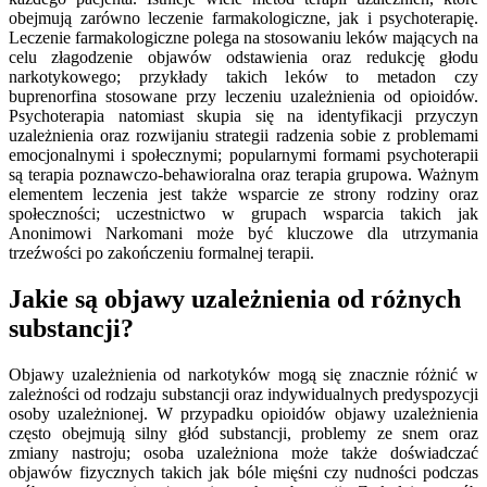
obejmują zarówno leczenie farmakologiczne, jak i psychoterapię.
Leczenie farmakologiczne polega na stosowaniu leków mających na
celu złagodzenie objawów odstawienia oraz redukcję głodu
narkotykowego; przykłady takich leków to metadon czy
buprenorfina stosowane przy leczeniu uzależnienia od opioidów.
Psychoterapia natomiast skupia się na identyfikacji przyczyn
uzależnienia oraz rozwijaniu strategii radzenia sobie z problemami
emocjonalnymi i społecznymi; popularnymi formami psychoterapii
są terapia poznawczo-behawioralna oraz terapia grupowa. Ważnym
elementem leczenia jest także wsparcie ze strony rodziny oraz
społeczności; uczestnictwo w grupach wsparcia takich jak
Anonimowi Narkomani może być kluczowe dla utrzymania
trzeźwości po zakończeniu formalnej terapii.
Jakie są objawy uzależnienia od różnych
substancji?
Objawy uzależnienia od narkotyków mogą się znacznie różnić w
zależności od rodzaju substancji oraz indywidualnych predyspozycji
osoby uzależnionej. W przypadku opioidów objawy uzależnienia
często obejmują silny głód substancji, problemy ze snem oraz
zmiany nastroju; osoba uzależniona może także doświadczać
objawów fizycznych takich jak bóle mięśni czy nudności podczas