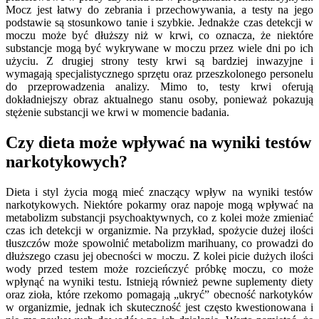
Mocz jest łatwy do zebrania i przechowywania, a testy na jego
podstawie są stosunkowo tanie i szybkie. Jednakże czas detekcji w
moczu może być dłuższy niż w krwi, co oznacza, że niektóre
substancje mogą być wykrywane w moczu przez wiele dni po ich
użyciu. Z drugiej strony testy krwi są bardziej inwazyjne i
wymagają specjalistycznego sprzętu oraz przeszkolonego personelu
do przeprowadzenia analizy. Mimo to, testy krwi oferują
dokładniejszy obraz aktualnego stanu osoby, ponieważ pokazują
stężenie substancji we krwi w momencie badania.
Czy dieta może wpływać na wyniki testów
narkotykowych?
Dieta i styl życia mogą mieć znaczący wpływ na wyniki testów
narkotykowych. Niektóre pokarmy oraz napoje mogą wpływać na
metabolizm substancji psychoaktywnych, co z kolei może zmieniać
czas ich detekcji w organizmie. Na przykład, spożycie dużej ilości
tłuszczów może spowolnić metabolizm marihuany, co prowadzi do
dłuższego czasu jej obecności w moczu. Z kolei picie dużych ilości
wody przed testem może rozcieńczyć próbkę moczu, co może
wpłynąć na wyniki testu. Istnieją również pewne suplementy diety
oraz zioła, które rzekomo pomagają „ukryć” obecność narkotyków
w organizmie, jednak ich skuteczność jest często kwestionowana i