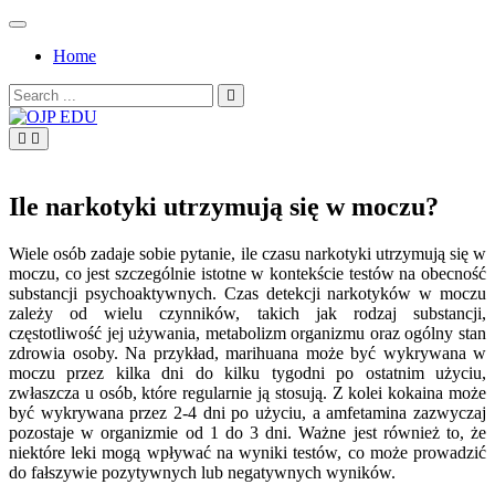
Skip
to
Home
content
Search
for:
OJP EDU
Ile narkotyki utrzymują się w moczu?
Wiele osób zadaje sobie pytanie, ile czasu narkotyki utrzymują się w
moczu, co jest szczególnie istotne w kontekście testów na obecność
substancji psychoaktywnych. Czas detekcji narkotyków w moczu
zależy od wielu czynników, takich jak rodzaj substancji,
częstotliwość jej używania, metabolizm organizmu oraz ogólny stan
zdrowia osoby. Na przykład, marihuana może być wykrywana w
moczu przez kilka dni do kilku tygodni po ostatnim użyciu,
zwłaszcza u osób, które regularnie ją stosują. Z kolei kokaina może
być wykrywana przez 2-4 dni po użyciu, a amfetamina zazwyczaj
pozostaje w organizmie od 1 do 3 dni. Ważne jest również to, że
niektóre leki mogą wpływać na wyniki testów, co może prowadzić
do fałszywie pozytywnych lub negatywnych wyników.