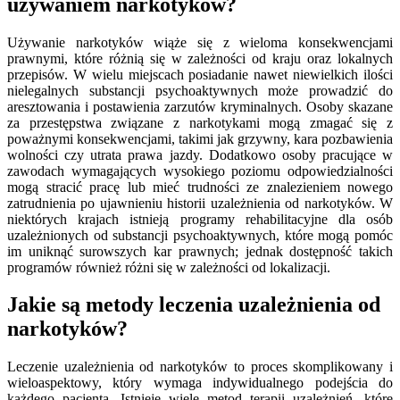
używaniem narkotyków?
Używanie narkotyków wiąże się z wieloma konsekwencjami
prawnymi, które różnią się w zależności od kraju oraz lokalnych
przepisów. W wielu miejscach posiadanie nawet niewielkich ilości
nielegalnych substancji psychoaktywnych może prowadzić do
aresztowania i postawienia zarzutów kryminalnych. Osoby skazane
za przestępstwa związane z narkotykami mogą zmagać się z
poważnymi konsekwencjami, takimi jak grzywny, kara pozbawienia
wolności czy utrata prawa jazdy. Dodatkowo osoby pracujące w
zawodach wymagających wysokiego poziomu odpowiedzialności
mogą stracić pracę lub mieć trudności ze znalezieniem nowego
zatrudnienia po ujawnieniu historii uzależnienia od narkotyków. W
niektórych krajach istnieją programy rehabilitacyjne dla osób
uzależnionych od substancji psychoaktywnych, które mogą pomóc
im uniknąć surowszych kar prawnych; jednak dostępność takich
programów również różni się w zależności od lokalizacji.
Jakie są metody leczenia uzależnienia od
narkotyków?
Leczenie uzależnienia od narkotyków to proces skomplikowany i
wieloaspektowy, który wymaga indywidualnego podejścia do
każdego pacjenta. Istnieje wiele metod terapii uzależnień, które