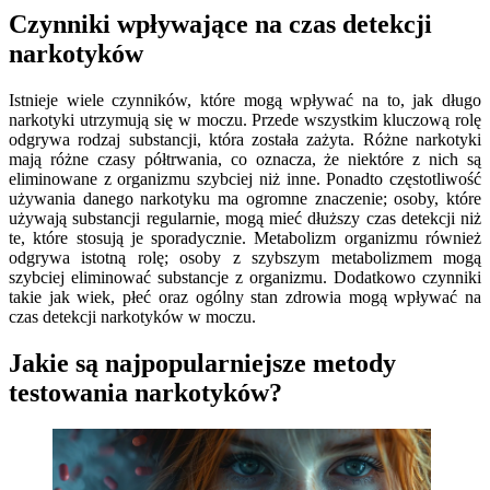
Czynniki wpływające na czas detekcji
narkotyków
Istnieje wiele czynników, które mogą wpływać na to, jak długo
narkotyki utrzymują się w moczu. Przede wszystkim kluczową rolę
odgrywa rodzaj substancji, która została zażyta. Różne narkotyki
mają różne czasy półtrwania, co oznacza, że niektóre z nich są
eliminowane z organizmu szybciej niż inne. Ponadto częstotliwość
używania danego narkotyku ma ogromne znaczenie; osoby, które
używają substancji regularnie, mogą mieć dłuższy czas detekcji niż
te, które stosują je sporadycznie. Metabolizm organizmu również
odgrywa istotną rolę; osoby z szybszym metabolizmem mogą
szybciej eliminować substancje z organizmu. Dodatkowo czynniki
takie jak wiek, płeć oraz ogólny stan zdrowia mogą wpływać na
czas detekcji narkotyków w moczu.
Jakie są najpopularniejsze metody
testowania narkotyków?