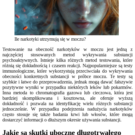
Ile narkotyki utrzymują się w moczu?
Testowanie na obecność narkotyków w moczu jest jedną z
najczęściej stosowanych metod wykrywania substancji
psychoaktywnych. Istnieje kilka różnych metod testowania, które
różnią się dokładnością i czasem reakcji. Najpopularniejsze są testy
immunologiczne, które wykorzystują przeciwciała do wykrywania
obecności konkretnych substancji w próbce moczu. Te testy są
szybkie i łatwe do przeprowadzenia, jednak mogą dawać fałszywie
pozytywne wyniki w przypadku niektórych leków lub pokarmów.
Inna metoda to chromatografia gazowa lub cieczowa, która jest
bardziej skomplikowana i kosztowna, ale oferuje wyższą
dokładność i pozwala na identyfikację wielu różnych substancji
jednocześnie. W przypadku podejrzenia nadużycia narkotyków
często stosuje się także badania krwi lub włosów, które mogą
dostarczyć informacji o dłuższym okresie używania substancji.
Jakie są skutki uboczne długotrwałego