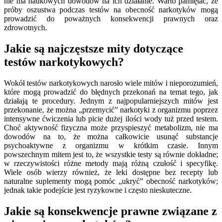
nie ma naukowych dowodów na ich działanie. Warto pamiętać, że
próby oszustwa podczas testów na obecność narkotyków mogą
prowadzić do poważnych konsekwencji prawnych oraz
zdrowotnych.
Jakie są najczęstsze mity dotyczące
testów narkotykowych?
Wokół testów narkotykowych narosło wiele mitów i nieporozumień,
które mogą prowadzić do błędnych przekonań na temat tego, jak
działają te procedury. Jednym z najpopularniejszych mitów jest
przekonanie, że można „przemycić” narkotyki z organizmu poprzez
intensywne ćwiczenia lub picie dużej ilości wody tuż przed testem.
Choć aktywność fizyczna może przyspieszyć metabolizm, nie ma
dowodów na to, że można całkowicie usunąć substancje
psychoaktywne z organizmu w krótkim czasie. Innym
powszechnym mitem jest to, że wszystkie testy są równie dokładne;
w rzeczywistości różne metody mają różną czułość i specyfikę.
Wiele osób wierzy również, że leki dostępne bez recepty lub
naturalne suplementy mogą pomóc „ukryć” obecność narkotyków;
jednak takie podejście jest ryzykowne i często nieskuteczne.
Jakie są konsekwencje prawne związane z