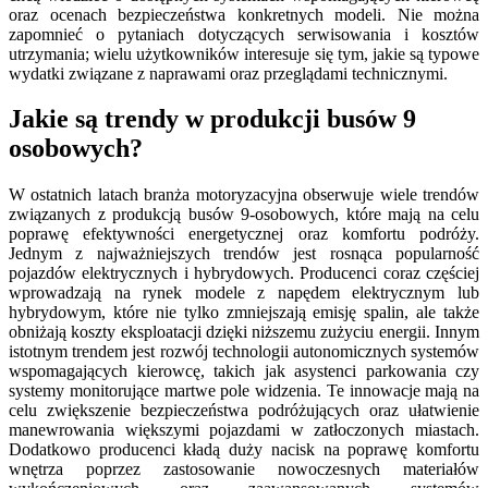
oraz ocenach bezpieczeństwa konkretnych modeli. Nie można
zapomnieć o pytaniach dotyczących serwisowania i kosztów
utrzymania; wielu użytkowników interesuje się tym, jakie są typowe
wydatki związane z naprawami oraz przeglądami technicznymi.
Jakie są trendy w produkcji busów 9
osobowych?
W ostatnich latach branża motoryzacyjna obserwuje wiele trendów
związanych z produkcją busów 9-osobowych, które mają na celu
poprawę efektywności energetycznej oraz komfortu podróży.
Jednym z najważniejszych trendów jest rosnąca popularność
pojazdów elektrycznych i hybrydowych. Producenci coraz częściej
wprowadzają na rynek modele z napędem elektrycznym lub
hybrydowym, które nie tylko zmniejszają emisję spalin, ale także
obniżają koszty eksploatacji dzięki niższemu zużyciu energii. Innym
istotnym trendem jest rozwój technologii autonomicznych systemów
wspomagających kierowcę, takich jak asystenci parkowania czy
systemy monitorujące martwe pole widzenia. Te innowacje mają na
celu zwiększenie bezpieczeństwa podróżujących oraz ułatwienie
manewrowania większymi pojazdami w zatłoczonych miastach.
Dodatkowo producenci kładą duży nacisk na poprawę komfortu
wnętrza poprzez zastosowanie nowoczesnych materiałów