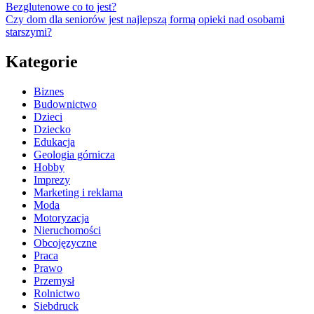
Bezglutenowe co to jest?
Czy dom dla seniorów jest najlepszą formą opieki nad osobami
starszymi?
Kategorie
Biznes
Budownictwo
Dzieci
Dziecko
Edukacja
Geologia górnicza
Hobby
Imprezy
Marketing i reklama
Moda
Motoryzacja
Nieruchomości
Obcojęzyczne
Praca
Prawo
Przemysł
Rolnictwo
Siebdruck