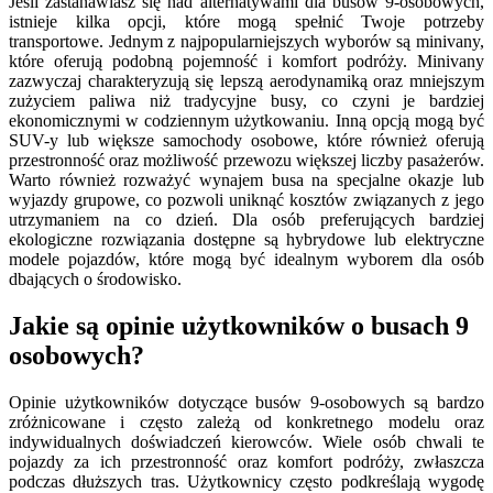
Jeśli zastanawiasz się nad alternatywami dla busów 9-osobowych,
istnieje kilka opcji, które mogą spełnić Twoje potrzeby
transportowe. Jednym z najpopularniejszych wyborów są minivany,
które oferują podobną pojemność i komfort podróży. Minivany
zazwyczaj charakteryzują się lepszą aerodynamiką oraz mniejszym
zużyciem paliwa niż tradycyjne busy, co czyni je bardziej
ekonomicznymi w codziennym użytkowaniu. Inną opcją mogą być
SUV-y lub większe samochody osobowe, które również oferują
przestronność oraz możliwość przewozu większej liczby pasażerów.
Warto również rozważyć wynajem busa na specjalne okazje lub
wyjazdy grupowe, co pozwoli uniknąć kosztów związanych z jego
utrzymaniem na co dzień. Dla osób preferujących bardziej
ekologiczne rozwiązania dostępne są hybrydowe lub elektryczne
modele pojazdów, które mogą być idealnym wyborem dla osób
dbających o środowisko.
Jakie są opinie użytkowników o busach 9
osobowych?
Opinie użytkowników dotyczące busów 9-osobowych są bardzo
zróżnicowane i często zależą od konkretnego modelu oraz
indywidualnych doświadczeń kierowców. Wiele osób chwali te
pojazdy za ich przestronność oraz komfort podróży, zwłaszcza
podczas dłuższych tras. Użytkownicy często podkreślają wygodę