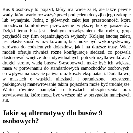
Bus 9-osobowy to pojazd, który ma wiele zalet, ale także pewne
wady, które warto rozważyć przed podjęciem decyzji o jego zakupie
lub wynajmie. Jedną z głównych zalet jest przestronność, która
umożliwia komfortowe przewożenie większej liczby pasażerów.
Dzięki temu bus jest idealnym rozwiązaniem dla rodzin, grup
przyjaciół czy firm organizujących wyjazdy. Kolejną istotną zaletą
jest elastyczność w użytkowaniu; bus może być wykorzystywany
zarówno do codziennych dojazdów, jak i na dłuższe trasy. Wiele
modeli oferuje również różne konfiguracje siedzeń, co pozwala
dostosować wnętrze do indywidualnych potrzeb użytkowników. Z
drugiej strony, wadą busów 9-osobowych może być ich większa
masa w porównaniu do standardowych samochodów osobowych,
co wpływa na zużycie paliwa oraz koszty eksploatacji. Dodatkowo,
w miastach o wąskich uliczkach i ograniczonej przestrzeni
parkingowej manewrowanie takim pojazdem może być trudniejsze.
Warto również pamiętać o kosztach ubezpieczenia oraz
serwisowania, które mogą być wyższe niż w przypadku mniejszych
aut.
Jakie są alternatywy dla busów 9
osobowych?