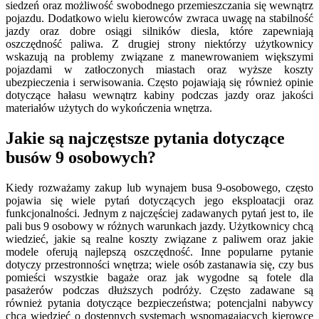
siedzeń oraz możliwość swobodnego przemieszczania się wewnątrz
pojazdu. Dodatkowo wielu kierowców zwraca uwagę na stabilność
jazdy oraz dobre osiągi silników diesla, które zapewniają
oszczędność paliwa. Z drugiej strony niektórzy użytkownicy
wskazują na problemy związane z manewrowaniem większymi
pojazdami w zatłoczonych miastach oraz wyższe koszty
ubezpieczenia i serwisowania. Często pojawiają się również opinie
dotyczące hałasu wewnątrz kabiny podczas jazdy oraz jakości
materiałów użytych do wykończenia wnętrza.
Jakie są najczęstsze pytania dotyczące
busów 9 osobowych?
Kiedy rozważamy zakup lub wynajem busa 9-osobowego, często
pojawia się wiele pytań dotyczących jego eksploatacji oraz
funkcjonalności. Jednym z najczęściej zadawanych pytań jest to, ile
pali bus 9 osobowy w różnych warunkach jazdy. Użytkownicy chcą
wiedzieć, jakie są realne koszty związane z paliwem oraz jakie
modele oferują najlepszą oszczędność. Inne popularne pytanie
dotyczy przestronności wnętrza; wiele osób zastanawia się, czy bus
pomieści wszystkie bagaże oraz jak wygodne są fotele dla
pasażerów podczas dłuższych podróży. Często zadawane są
również pytania dotyczące bezpieczeństwa; potencjalni nabywcy
chcą wiedzieć o dostępnych systemach wspomagających kierowcę