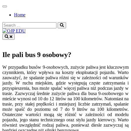
Skip
to
Home
content
Search
for:
OJP EDU
Ile pali bus 9 osobowy?
W przypadku busów 9-osobowych, zużycie paliwa jest kluczowym
czynnikiem, który wpływa na koszty eksploatacji pojazdu. Warto
zauważyć, że spalanie paliwa różni się w zależności od warunków
jazdy. W ruchu miejskim, gdzie występują częste zatrzymania i
przyspieszenia, bus może spalać więcej paliwa niż podczas jazdy w
trasie. Zazwyczaj średnie zużycie paliwa dla busa 9-osobowego w
mieście wynosi od 10 do 12 litrów na 100 kilometrów. Natomiast na
trasie, przy stałej prędkości i mniejszej liczbie zatrzymań, spalanie
może spaść do poziomu od 7 do 9 litrów na 100 kilometrów.
Ostateczne wartości mogą się różnić w zależności od modelu
pojazdu, jego stanu technicznego oraz stylu jazdy kierowcy. Warto
również uwzględnić rodzaj paliwa, ponieważ diesle zazwyczaj są
bardziej oszczędne niż silniki benzynowe.