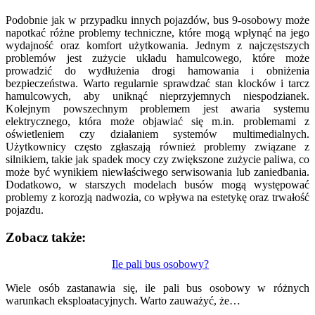
Podobnie jak w przypadku innych pojazdów, bus 9-osobowy może
napotkać różne problemy techniczne, które mogą wpłynąć na jego
wydajność oraz komfort użytkowania. Jednym z najczęstszych
problemów jest zużycie układu hamulcowego, które może
prowadzić do wydłużenia drogi hamowania i obniżenia
bezpieczeństwa. Warto regularnie sprawdzać stan klocków i tarcz
hamulcowych, aby uniknąć nieprzyjemnych niespodzianek.
Kolejnym powszechnym problemem jest awaria systemu
elektrycznego, która może objawiać się m.in. problemami z
oświetleniem czy działaniem systemów multimedialnych.
Użytkownicy często zgłaszają również problemy związane z
silnikiem, takie jak spadek mocy czy zwiększone zużycie paliwa, co
może być wynikiem niewłaściwego serwisowania lub zaniedbania.
Dodatkowo, w starszych modelach busów mogą występować
problemy z korozją nadwozia, co wpływa na estetykę oraz trwałość
pojazdu.
Zobacz także:
Nawigacja
Ile pali bus osobowy?
wpisu
Wiele osób zastanawia się, ile pali bus osobowy w różnych
warunkach eksploatacyjnych. Warto zauważyć, że…