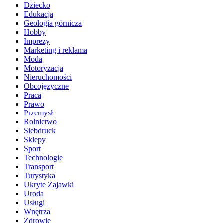
Dziecko
Edukacja
Geologia górnicza
Hobby
Imprezy
Marketing i reklama
Moda
Motoryzacja
Nieruchomości
Obcojęzyczne
Praca
Prawo
Przemysł
Rolnictwo
Siebdruck
Sklepy
Sport
Technologie
Transport
Turystyka
Ukryte Zajawki
Uroda
Usługi
Wnętrza
Zdrowie