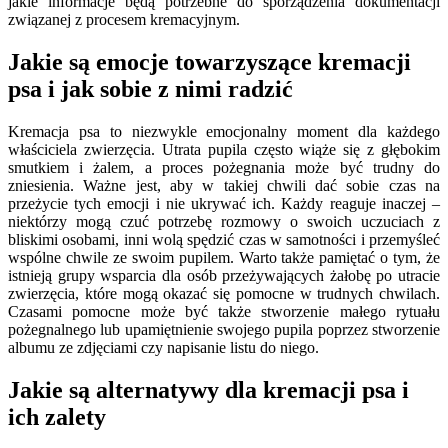
jakie informacje będą potrzebne do sporządzenia dokumentacji
związanej z procesem kremacyjnym.
Jakie są emocje towarzyszące kremacji
psa i jak sobie z nimi radzić
Kremacja psa to niezwykle emocjonalny moment dla każdego
właściciela zwierzęcia. Utrata pupila często wiąże się z głębokim
smutkiem i żalem, a proces pożegnania może być trudny do
zniesienia. Ważne jest, aby w takiej chwili dać sobie czas na
przeżycie tych emocji i nie ukrywać ich. Każdy reaguje inaczej –
niektórzy mogą czuć potrzebę rozmowy o swoich uczuciach z
bliskimi osobami, inni wolą spędzić czas w samotności i przemyśleć
wspólne chwile ze swoim pupilem. Warto także pamiętać o tym, że
istnieją grupy wsparcia dla osób przeżywających żałobę po utracie
zwierzęcia, które mogą okazać się pomocne w trudnych chwilach.
Czasami pomocne może być także stworzenie małego rytuału
pożegnalnego lub upamiętnienie swojego pupila poprzez stworzenie
albumu ze zdjęciami czy napisanie listu do niego.
Jakie są alternatywy dla kremacji psa i
ich zalety