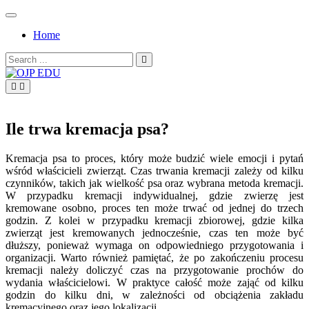
Skip
to
Home
content
Search
for:
OJP EDU
Ile trwa kremacja psa?
Kremacja psa to proces, który może budzić wiele emocji i pytań
wśród właścicieli zwierząt. Czas trwania kremacji zależy od kilku
czynników, takich jak wielkość psa oraz wybrana metoda kremacji.
W przypadku kremacji indywidualnej, gdzie zwierzę jest
kremowane osobno, proces ten może trwać od jednej do trzech
godzin. Z kolei w przypadku kremacji zbiorowej, gdzie kilka
zwierząt jest kremowanych jednocześnie, czas ten może być
dłuższy, ponieważ wymaga on odpowiedniego przygotowania i
organizacji. Warto również pamiętać, że po zakończeniu procesu
kremacji należy doliczyć czas na przygotowanie prochów do
wydania właścicielowi. W praktyce całość może zająć od kilku
godzin do kilku dni, w zależności od obciążenia zakładu
kremacyjnego oraz jego lokalizacji.