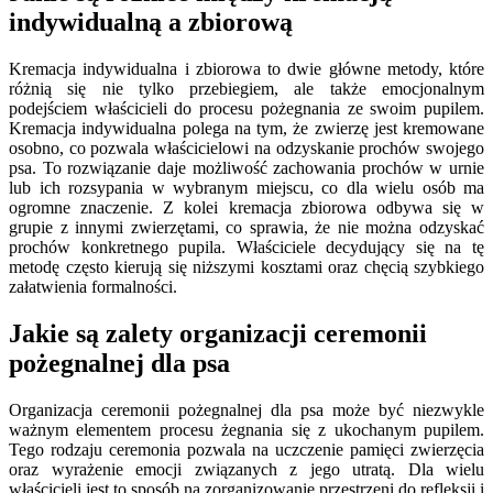
indywidualną a zbiorową
Kremacja indywidualna i zbiorowa to dwie główne metody, które
różnią się nie tylko przebiegiem, ale także emocjonalnym
podejściem właścicieli do procesu pożegnania ze swoim pupilem.
Kremacja indywidualna polega na tym, że zwierzę jest kremowane
osobno, co pozwala właścicielowi na odzyskanie prochów swojego
psa. To rozwiązanie daje możliwość zachowania prochów w urnie
lub ich rozsypania w wybranym miejscu, co dla wielu osób ma
ogromne znaczenie. Z kolei kremacja zbiorowa odbywa się w
grupie z innymi zwierzętami, co sprawia, że nie można odzyskać
prochów konkretnego pupila. Właściciele decydujący się na tę
metodę często kierują się niższymi kosztami oraz chęcią szybkiego
załatwienia formalności.
Jakie są zalety organizacji ceremonii
pożegnalnej dla psa
Organizacja ceremonii pożegnalnej dla psa może być niezwykle
ważnym elementem procesu żegnania się z ukochanym pupilem.
Tego rodzaju ceremonia pozwala na uczczenie pamięci zwierzęcia
oraz wyrażenie emocji związanych z jego utratą. Dla wielu
właścicieli jest to sposób na zorganizowanie przestrzeni do refleksji i