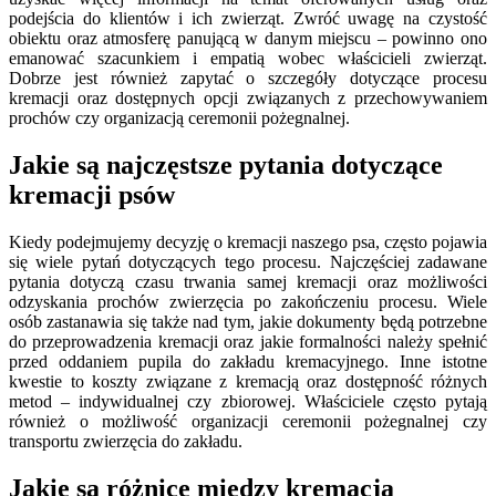
podejścia do klientów i ich zwierząt. Zwróć uwagę na czystość
obiektu oraz atmosferę panującą w danym miejscu – powinno ono
emanować szacunkiem i empatią wobec właścicieli zwierząt.
Dobrze jest również zapytać o szczegóły dotyczące procesu
kremacji oraz dostępnych opcji związanych z przechowywaniem
prochów czy organizacją ceremonii pożegnalnej.
Jakie są najczęstsze pytania dotyczące
kremacji psów
Kiedy podejmujemy decyzję o kremacji naszego psa, często pojawia
się wiele pytań dotyczących tego procesu. Najczęściej zadawane
pytania dotyczą czasu trwania samej kremacji oraz możliwości
odzyskania prochów zwierzęcia po zakończeniu procesu. Wiele
osób zastanawia się także nad tym, jakie dokumenty będą potrzebne
do przeprowadzenia kremacji oraz jakie formalności należy spełnić
przed oddaniem pupila do zakładu kremacyjnego. Inne istotne
kwestie to koszty związane z kremacją oraz dostępność różnych
metod – indywidualnej czy zbiorowej. Właściciele często pytają
również o możliwość organizacji ceremonii pożegnalnej czy
transportu zwierzęcia do zakładu.
Jakie są różnice między kremacją