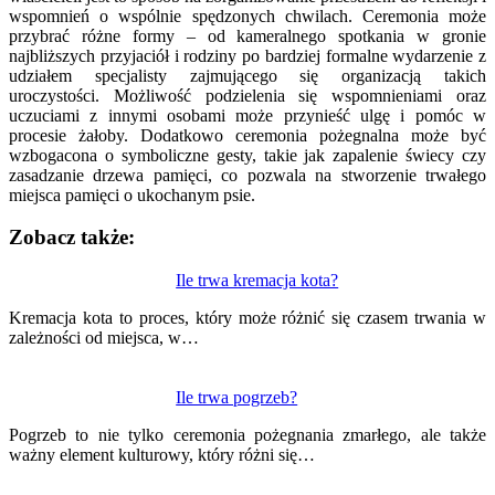
wspomnień o wspólnie spędzonych chwilach. Ceremonia może
przybrać różne formy – od kameralnego spotkania w gronie
najbliższych przyjaciół i rodziny po bardziej formalne wydarzenie z
udziałem specjalisty zajmującego się organizacją takich
uroczystości. Możliwość podzielenia się wspomnieniami oraz
uczuciami z innymi osobami może przynieść ulgę i pomóc w
procesie żałoby. Dodatkowo ceremonia pożegnalna może być
wzbogacona o symboliczne gesty, takie jak zapalenie świecy czy
zasadzanie drzewa pamięci, co pozwala na stworzenie trwałego
miejsca pamięci o ukochanym psie.
Zobacz także:
Nawigacja
Ile trwa kremacja kota?
wpisu
Kremacja kota to proces, który może różnić się czasem trwania w
zależności od miejsca, w…
Ile trwa pogrzeb?
Pogrzeb to nie tylko ceremonia pożegnania zmarłego, ale także
ważny element kulturowy, który różni się…