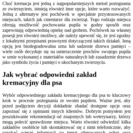
Choć kremacja jest jedną z najpopularniejszych metod pożegnania
ze zwierzęciem, istnieją również inne opcje, które warto rozważyć.
Jedną z alternatyw jest pochówek w specjalnie przystosowanych
miejscach, takich jak cmentarze dla zwierząt. Tego rodzaju miejsca
oferują możliwość pochowania pupila w godny sposób oraz
zapewniają odpowiednią opiekę nad grobem. Pochówek na własnej
posesji jest również możliwy, ale należy upewnić się, że jest zgodny
z lokalnymi przepisami prawnymi dotyczącymi takich działań. Inną
opcją jest biodegradowalna urna lub sadzenie drzewa pamięci –
wiele osób decyduje się na umieszczenie prochów swojego pupila
w urnie wykonanej z materiałów naturalnych lub zasadzenie drzewa
jako symbolu życia i pamięci o ukochanym zwierzęciu.
Jak wybrać odpowiedni zakład
kremacyjny dla psa
Wybór odpowiedniego zakładu kremacyjnego dla psa to kluczowy
krok w procesie pożegnania ze swoim pupilem. Ważne jest, aby
przed podjęciem decyzji dokładnie zbadać dostępne opcje oraz
zapoznać się z opiniami innych klientów. Dobrym pomysłem jest
poszukiwanie rekomendacji od znajomych lub weterynarzy, którzy
mogą polecić sprawdzone miejsca. Warto również odwiedzić kilka
zakładów osobiście lub skontaktować się z nimi telefonicznie, aby
uzyskać więcej informacji na temat oferowanych usług oraz