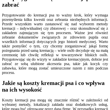
zabrać
Przygotowanie do kremacji psa to ważny krok, który wymaga
przemyślenia kilku kwestii oraz zebrania niezbędnych informacji.
Przede wszystkim warto zastanowić się nad wyborem metody
kremacji – indywidualnej czy zbiorowej – oraz skonsultować się z
zakładem zajmującym się tym procesem. Ważne jest również
zebranie dokumentów związanych ze zdrowiem pupila oraz
wszelkich informacji dotyczących jego historii medycznej. Warto
także pomyśleć o tym, czy chcemy zorganizować jakąś formę
pożegnania przed samą kremacją – wiele osób decyduje się na małą
ceremonię lub chwilę refleksji w towarzystwie bliskich osób.
Przygotowując się do wizyty w zakładzie kremacyjnym, dobrze jest
zabrać ze sobą ulubione akcesoria psa, takie jak kocyk czy
zabawka, które mogą zostać umieszczone razem z nim podczas
procesu.
Jakie są koszty kremacji psa i co wpływa
na ich wysokość
Koszty kremacji psa mogą się znacznie różnić w zależności od
wybranej metody, lokalizacji zakładu oraz dodatkowych usług,
które mogą być oferowane przez daną firmę. W przypadku kremacji