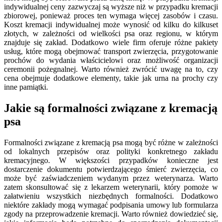
indywidualnej ceny zazwyczaj są wyższe niż w przypadku kremacji
zbiorowej, ponieważ proces ten wymaga więcej zasobów i czasu.
Koszt kremacji indywidualnej może wynosić od kilku do kilkuset
złotych, w zależności od wielkości psa oraz regionu, w którym
znajduje się zakład. Dodatkowo wiele firm oferuje różne pakiety
usług, które mogą obejmować transport zwierzęcia, przygotowanie
prochów do wydania właścicielowi oraz możliwość organizacji
ceremonii pożegnalnej. Warto również zwrócić uwagę na to, czy
cena obejmuje dodatkowe elementy, takie jak urna na prochy czy
inne pamiątki.
Jakie są formalności związane z kremacją
psa
Formalności związane z kremacją psa mogą być różne w zależności
od lokalnych przepisów oraz polityki konkretnego zakładu
kremacyjnego. W większości przypadków konieczne jest
dostarczenie dokumentu potwierdzającego śmierć zwierzęcia, co
może być zaświadczeniem wydanym przez weterynarza. Warto
zatem skonsultować się z lekarzem weterynarii, który pomoże w
załatwieniu wszystkich niezbędnych formalności. Dodatkowo
niektóre zakłady mogą wymagać podpisania umowy lub formularza
zgody na przeprowadzenie kremacji. Warto również dowiedzieć się,