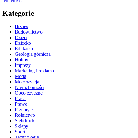
ten temat?
Kategorie
Biznes
Budownictwo
Dzieci
Dziecko
Edukacja
Geologia górnicza
Hobby
Imprezy
Marketing i reklama
Moda
Motoryzacja
Nieruchomości
Obcojęzyczne
Praca
Prawo
Przemysł
Rolnictwo
Siebdruck
Sklepy
Sport
Technologie