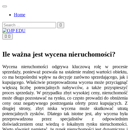
Skip
to
Home
content
Search
for:
OJP EDU
Ile ważna jest wycena nieruchomości?
Wycena nieruchomości odgrywa kluczową rolę w procesie
sprzedaży, ponieważ pozwala na ustalenie realnej wartości obiektu,
co ma bezpośredni wpływ na decyzje zarówno sprzedającego, jak i
kupującego. Właściwie przeprowadzona wycena może przyciągnąć
większą liczbę potencjalnych nabywców, a także przyspieszyć
proces sprzedaży. W przypadku zbyt wysokiej ceny, nieruchomość
może długo pozostawać na rynku, co często prowadzi do obniżenia
ceny oraz negatywnego postrzegania oferty przez kupujących. Z
drugiej strony, zbyt niska wycena może skutkować utratą
potencjalnych zysków. Dlatego tak istotne jest, aby wycena była
przeprowadzona przez specjalistów z odpowiednim
doświadczeniem oraz wiedzą o lokalnym rynku nieruchomości.
Warto również pamiętać, że rynek nieruchomości jest dynamiczny i