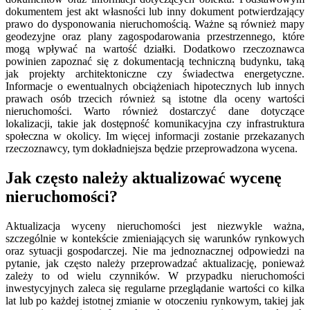
dokumentem jest akt własności lub inny dokument potwierdzający
prawo do dysponowania nieruchomością. Ważne są również mapy
geodezyjne oraz plany zagospodarowania przestrzennego, które
mogą wpływać na wartość działki. Dodatkowo rzeczoznawca
powinien zapoznać się z dokumentacją techniczną budynku, taką
jak projekty architektoniczne czy świadectwa energetyczne.
Informacje o ewentualnych obciążeniach hipotecznych lub innych
prawach osób trzecich również są istotne dla oceny wartości
nieruchomości. Warto również dostarczyć dane dotyczące
lokalizacji, takie jak dostępność komunikacyjna czy infrastruktura
społeczna w okolicy. Im więcej informacji zostanie przekazanych
rzeczoznawcy, tym dokładniejsza będzie przeprowadzona wycena.
Jak często należy aktualizować wycenę
nieruchomości?
Aktualizacja wyceny nieruchomości jest niezwykle ważna,
szczególnie w kontekście zmieniających się warunków rynkowych
oraz sytuacji gospodarczej. Nie ma jednoznacznej odpowiedzi na
pytanie, jak często należy przeprowadzać aktualizację, ponieważ
zależy to od wielu czynników. W przypadku nieruchomości
inwestycyjnych zaleca się regularne przeglądanie wartości co kilka
lat lub po każdej istotnej zmianie w otoczeniu rynkowym, takiej jak