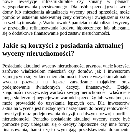
nowe inwestycje infrastrukturalne czy zmiany w planach
zagospodarowania przestrzennego. Dla osób sprzedających swoje
domy lub mieszkania aktualizacja wyceny przed sprzedażą może
pomóc w ustaleniu adekwatnej ceny ofertowej i zwiększeniu szans
na szybką transakcję. Warto również pamiętać o aktualizacji wyceny
w przypadku refinansowania kredytu hipotecznego lub ubiegania
się o dodatkowe finansowanie pod zastaw nieruchomości.
Jakie są korzyści z posiadania aktualnej
wyceny nieruchomości?
Posiadanie aktualnej wyceny nieruchomości przynosi wiele korzyści
zarówno właścicielom mieszkań czy domów, jak i inwestorom
zajmującym się rynkiem nieruchomości. Przede wszystkim aktualna
wycena pozwala na lepsze zarządzanie majątkiem oraz
podejmowanie świadomych decyzji finansowych. Dzięki
znajomości rzeczywistej wartości swojej nieruchomości właściciele
mogą skuteczniej negocjować warunki sprzedaży lub wynajmu, co
może prowadzić do uzyskania lepszych cen. Dla inwestorów
aktualna wycena jest niezbędnym narzędziem do oceny rentowności
inwestycji oraz podejmowania decyzji o dalszym rozwoju portfela
nieruchomości. Ponadto posiadanie aktualnej wyceny może być
pomocne przy ubieganiu się o kredyty hipoteczne czy inne formy
finansowania; banki często wymagają przedstawienia dokumentu