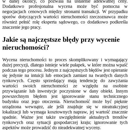
w danej okolicy, co pozwala na ustalenie adekwatnej ceny.
Dodatkowo profesjonalna wycena może być pomocna w
negocjacjach cenowych między stronami transakcji. W przypadku
sporów dotyczących wartości nieruchomości rzeczoznawca może
również pełnić rolę eksperta sądowego, co dodatkowo podkreśla
znaczenie jego pracy.
Jakie są najczęstsze błędy przy wycenie
nieruchomości?
Wycena nieruchomości to proces skomplikowany i wymagający
dużej precyzji, dlatego istnieje wiele pułapek, w które można wpaść
podczas tego procesu. Jednym z najczęstszych błędów jest opieranie
się jedynie na intuicji lub emocjach zamiast na twardych danych
rynkowych. Często sprzedający mają tendencję do zawyżania
wartości swoich nieruchomości ze względu na osobiste
przywiązanie lub inwestycje poczynione w dany obiekt. Innym
powszechnym błędem jest ignorowanie stanu technicznego
budynku oraz jego otoczenia. Nieruchomość może być pięknie
urządzona wewnątrz, ale jeśli znajduje się w nieatrakcyjnej
lokalizacji lub wymaga kosztownych napraw, jej wartość znacznie
spadnie. Ważne jest także uwzględnienie aktualnych trendów
rynkowych oraz sytuacji gospodarczej kraju; ignorowanie tych
aspektów może prowadzić do nieadekwatnej wyceny.