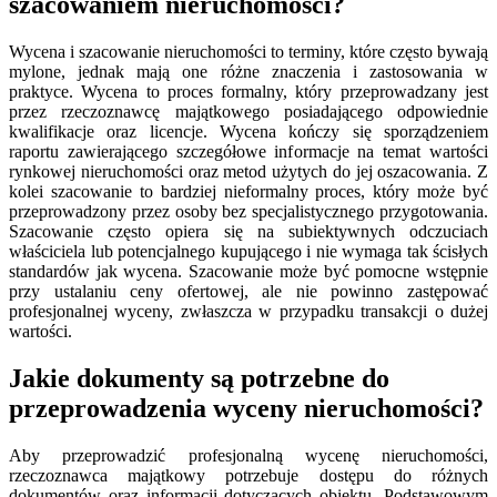
szacowaniem nieruchomości?
Wycena i szacowanie nieruchomości to terminy, które często bywają
mylone, jednak mają one różne znaczenia i zastosowania w
praktyce. Wycena to proces formalny, który przeprowadzany jest
przez rzeczoznawcę majątkowego posiadającego odpowiednie
kwalifikacje oraz licencje. Wycena kończy się sporządzeniem
raportu zawierającego szczegółowe informacje na temat wartości
rynkowej nieruchomości oraz metod użytych do jej oszacowania. Z
kolei szacowanie to bardziej nieformalny proces, który może być
przeprowadzony przez osoby bez specjalistycznego przygotowania.
Szacowanie często opiera się na subiektywnych odczuciach
właściciela lub potencjalnego kupującego i nie wymaga tak ścisłych
standardów jak wycena. Szacowanie może być pomocne wstępnie
przy ustalaniu ceny ofertowej, ale nie powinno zastępować
profesjonalnej wyceny, zwłaszcza w przypadku transakcji o dużej
wartości.
Jakie dokumenty są potrzebne do
przeprowadzenia wyceny nieruchomości?
Aby przeprowadzić profesjonalną wycenę nieruchomości,
rzeczoznawca majątkowy potrzebuje dostępu do różnych
dokumentów oraz informacji dotyczących obiektu. Podstawowym