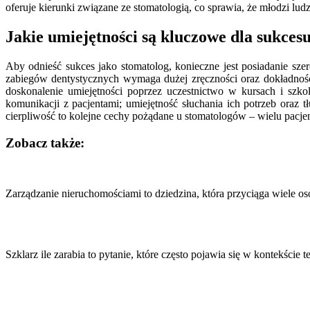
oferuje kierunki związane ze stomatologią, co sprawia, że młodzi ludzi
Jakie umiejętności są kluczowe dla sukces
Aby odnieść sukces jako stomatolog, konieczne jest posiadanie sz
zabiegów dentystycznych wymaga dużej zręczności oraz dokładnośc
doskonalenie umiejętności poprzez uczestnictwo w kursach i szko
komunikacji z pacjentami; umiejętność słuchania ich potrzeb oraz 
cierpliwość to kolejne cechy pożądane u stomatologów – wielu pacje
Zobacz także:
Nawigacja
wpisu
Zarządzanie nieruchomościami to dziedzina, która przyciąga wiele o
Szklarz ile zarabia to pytanie, które często pojawia się w kontekści