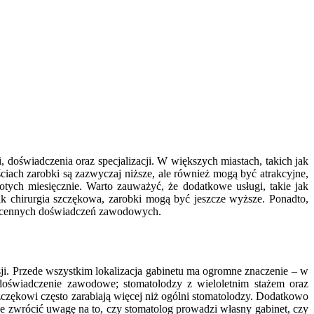
doświadczenia oraz specjalizacji. W większych miastach, takich jak
iach zarobki są zazwyczaj niższe, ale również mogą być atrakcyjne,
łotych miesięcznie. Warto zauważyć, że dodatkowe usługi, takie jak
ak chirurgia szczękowa, zarobki mogą być jeszcze wyższe. Ponadto,
ie cennych doświadczeń zawodowych.
ji. Przede wszystkim lokalizacja gabinetu ma ogromne znaczenie – w
doświadczenie zawodowe; stomatolodzy z wieloletnim stażem oraz
czękowi często zarabiają więcej niż ogólni stomatolodzy. Dodatkowo
 zwrócić uwagę na to, czy stomatolog prowadzi własny gabinet, czy