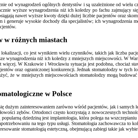
cznie od wynagrodzeń ogólnych dentystów i są uzależnione od wielu 
znacznie wyższe wynagrodzenia niż ich koledzy po fachu zajmujący 
h osiągają nawet wyższe kwoty dzięki dużej liczbie pacjentów oraz sk
m i generuje wysokie dochody dla specjalistów; ich wynagrodzenia m
acjentów.
w w różnych miastach
lokalizacji, co jest wynikiem wielu czynników, takich jak liczba pacj
e wynagrodzenia niż ich koledzy z mniejszych miejscowości. W War
et więcej. W Krakowie i Wrocławiu sytuacja jest podobna, chociaż st
jentów oraz ograniczonej konkurencji. Jednak stomatolodzy w tych lok
, że w mniejszych miejscowościach stomatolodzy mogą budować silni
tomatologiczne w Polsce
ą się dużym zainteresowaniem zarówno wśród pacjentów, jak i samych leka
wości zębów. Ortodonci często korzystają z nowoczesnych technologii
popularną dziedziną jest implantologia, która polega na wszczepianiu
potrzebowaniu na tego typu usługi. Stomatologia zachowawcza to kolejn
resowanie stomatologią estetyczną, obejmującą zabiegi takie jak wybi