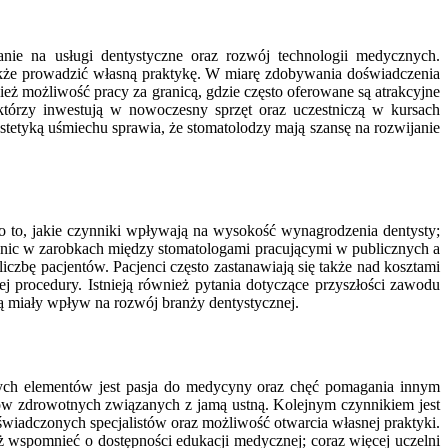
nie na usługi dentystyczne oraz rozwój technologii medycznych.
akże prowadzić własną praktykę. W miarę zdobywania doświadczenia
eż możliwość pracy za granicą, gdzie często oferowane są atrakcyjne
tórzy inwestują w nowoczesny sprzęt oraz uczestniczą w kursach
tetyką uśmiechu sprawia, że stomatolodzy mają szansę na rozwijanie
 o to, jakie czynniki wpływają na wysokość wynagrodzenia dentysty;
óżnic w zarobkach między stomatologami pracującymi w publicznych a
zbę pacjentów. Pacjenci często zastanawiają się także nad kosztami
 procedury. Istnieją również pytania dotyczące przyszłości zawodu
ędą miały wpływ na rozwój branży dentystycznej.
ych elementów jest pasja do medycyny oraz chęć pomagania innym
mów zdrowotnych związanych z jamą ustną. Kolejnym czynnikiem jest
wiadczonych specjalistów oraz możliwość otwarcia własnej praktyki.
 wspomnieć o dostępności edukacji medycznej; coraz więcej uczelni