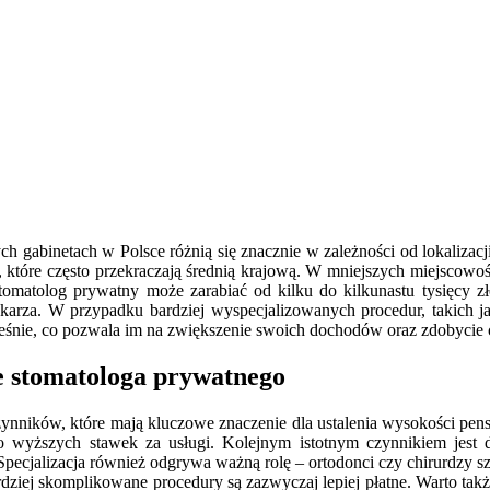
abinetach w Polsce różnią się znacznie w zależności od lokalizacji, 
tóre często przekraczają średnią krajową. W mniejszych miejscowośc
stomatolog prywatny może zarabiać od kilku do kilkunastu tysięcy z
karza. W przypadku bardziej wyspecjalizowanych procedur, takich j
cześnie, co pozwala im na zwiększenie swoich dochodów oraz zdobyc
e stomatologa prywatnego
ynników, które mają kluczowe znaczenie dla ustalenia wysokości pens
o wyższych stawek za usługi. Kolejnym istotnym czynnikiem jest 
pecjalizacja również odgrywa ważną rolę – ortodonci czy chirurdzy sz
j skomplikowane procedury są zazwyczaj lepiej płatne. Warto także