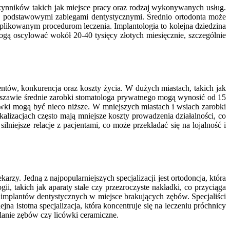
czynników takich jak miejsce pracy oraz rodzaj wykonywanych usług.
się podstawowymi zabiegami dentystycznymi. Średnio ortodonta może
omplikowanym procedurom leczenia. Implantologia to kolejna dziedzina
ogą oscylować wokół 20-40 tysięcy złotych miesięcznie, szczególnie
entów, konkurencja oraz koszty życia. W dużych miastach, takich jak
szawie średnie zarobki stomatologa prywatnego mogą wynosić od 15
awki mogą być nieco niższe. W mniejszych miastach i wsiach zarobki
alizacjach często mają mniejsze koszty prowadzenia działalności, co
ejsze relacje z pacjentami, co może przekładać się na lojalność i
rzy. Jedną z najpopularniejszych specjalizacji jest ortodoncja, która
, takich jak aparaty stałe czy przezroczyste nakładki, co przyciąga
 implantów dentystycznych w miejsce brakujących zębów. Specjaliści
a istotna specjalizacja, która koncentruje się na leczeniu próchnicy
elanie zębów czy licówki ceramiczne.