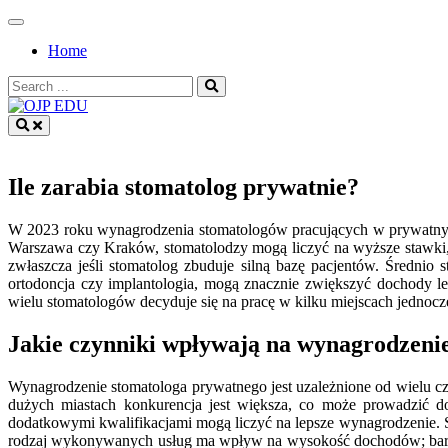
Skip
to
Home
content
Search
for:
OJP EDU
Ile zarabia stomatolog prywatnie?
W 2023 roku wynagrodzenia stomatologów pracujących w prywatnych g
Warszawa czy Kraków, stomatolodzy mogą liczyć na wyższe stawki, k
zwłaszcza jeśli stomatolog zbuduje silną bazę pacjentów. Średnio 
ortodoncja czy implantologia, mogą znacznie zwiększyć dochody le
wielu stomatologów decyduje się na pracę w kilku miejscach jedno
Jakie czynniki wpływają na wynagrodzeni
Wynagrodzenie stomatologa prywatnego jest uzależnione od wielu cz
dużych miastach konkurencja jest większa, co może prowadzić d
dodatkowymi kwalifikacjami mogą liczyć na lepsze wynagrodzenie. S
rodzaj wykonywanych usług ma wpływ na wysokość dochodów; bardzie