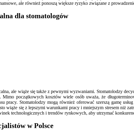
finansowe, ale również ponoszą większe ryzyko związane z prowadzenie
calna dla stomatologów
calna, ale wiąże się także z pewnymi wyzwaniami. Stomatolodzy decyd
u. Mimo początkowych kosztów wiele osób uważa, że długoterminowe
zasu pracy. Stomatolodzy mogą również oferować szerszą gamę usług
sto wiąże się z lepszymi warunkami pracy i mniejszym stresem niż za
nowinek technologicznych i trendów rynkowych, aby utrzymać konkuren
cjalistów w Polsce