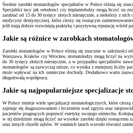
Średnie zarobki stomatologów specjalistów w Polsce różnią się zna
Specjaliści tacy jak ortodonci czy implantolodzy mogą liczyć na 
zarabiać od 15 do 30 tysięcy złotych miesięcznie, a niektórzy z nic
medycyny dentystycznej, która cieszy się rosnącym zainteresowanie
jeśli mają dobrze rozwiniętą praktykę i pozytywną reputację wśród p
Jakie są różnice w zarobkach stomatologó
Zarobki stomatologów w Polsce różnią się znacznie w zależności od 
Warszawa, Kraków czy Wrocław, stomatolodzy mogą liczyć na wyższ
do 30 tysięcy złotych miesięcznie, a w przypadku specjalistów naw
stomatologów są zazwyczaj niższe, co wynika z mniejszej liczby pac
może wpływać na ich ostateczne dochody. Dodatkowo warto zauważyć
długotrwałą współpracę.
Jakie są najpopularniejsze specjalizacje s
W Polsce istnieje wiele specjalizacji stomatologicznych, które ciesz
zajmuje się diagnozowaniem i leczeniem wad zgryzu oraz nieprawidło
pacjentów pragnących poprawić estetykę swojego uśmiechu. Kolejną 
w tej dziedzinie mogą liczyć na wysokie zarobki dzięki rosnącemu za
oraz innych chorób zębów. W ostatnich latach wzrosło również zainte