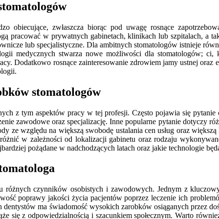
 stomatologów
zo obiecujące, zwłaszcza biorąc pod uwagę rosnące zapotrzebowa
gą pracować w prywatnych gabinetach, klinikach lub szpitalach, a t
icze lub specjalistyczne. Dla ambitnych stomatologów istnieje równi
logii medycznych stwarza nowe możliwości dla stomatologów; ci, k
cy. Dodatkowo rosnące zainteresowanie zdrowiem jamy ustnej oraz es
logii.
arobków stomatologów
ch z tym aspektów pracy w tej profesji. Często pojawia się pytanie
czenie zawodowe oraz specjalizację. Inne popularne pytanie dotyczy r
y ze względu na większą swobodę ustalania cen usług oraz większą lic
óżnić w zależności od lokalizacji gabinetu oraz rodzaju wykonywanej
 najbardziej pożądane w nadchodzących latach oraz jakie technologie b
tomatologa
lu różnych czynników osobistych i zawodowych. Jednym z kluczow
iwość poprawy jakości życia pacjentów poprzez leczenie ich proble
złych dentystów ma świadomość wysokich zarobków osiąganych przez doś
ąże się z odpowiedzialnością i szacunkiem społecznym. Warto również