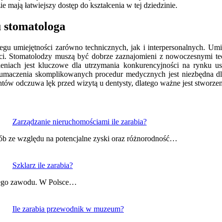
e mają łatwiejszy dostęp do kształcenia w tej dziedzinie.
u stomatologa
eregu umiejętności zarówno technicznych, jak i interpersonalnych. 
i. Stomatolodzy muszą być dobrze zaznajomieni z nowoczesnymi tec
leniach jest kluczowe dla utrzymania konkurencyjności na rynku u
tłumaczenia skomplikowanych procedur medycznych jest niezbędna dla
ntów odczuwa lęk przed wizytą u dentysty, dlatego ważne jest stworze
Zarządzanie nieruchomościami ile zarabia?
sób ze względu na potencjalne zyski oraz różnorodność…
Szklarz ile zarabia?
e tego zawodu. W Polsce…
Ile zarabia przewodnik w muzeum?