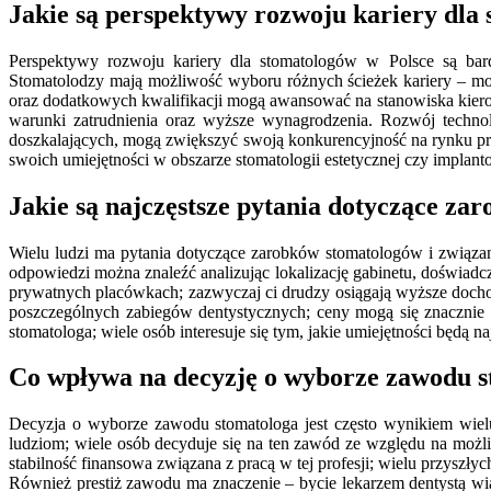
Jakie są perspektywy rozwoju kariery dla
Perspektywy rozwoju kariery dla stomatologów w Polsce są bard
Stomatolodzy mają możliwość wyboru różnych ścieżek kariery – mo
oraz dodatkowych kwalifikacji mogą awansować na stanowiska kierown
warunki zatrudnienia oraz wyższe wynagrodzenia. Rozwój techno
doszkalających, mogą zwiększyć swoją konkurencyjność na rynku pra
swoich umiejętności w obszarze stomatologii estetycznej czy implanto
Jakie są najczęstsze pytania dotyczące z
Wielu ludzi ma pytania dotyczące zarobków stomatologów i związany
odpowiedzi można znaleźć analizując lokalizację gabinetu, doświad
prywatnych placówkach; zazwyczaj ci drudzy osiągają wyższe dochod
poszczególnych zabiegów dentystycznych; ceny mogą się znacznie r
stomatologa; wiele osób interesuje się tym, jakie umiejętności będą
Co wpływa na decyzję o wyborze zawodu s
Decyzja o wyborze zawodu stomatologa jest często wynikiem wie
ludziom; wiele osób decyduje się na ten zawód ze względu na możl
stabilność finansowa związana z pracą w tej profesji; wielu przys
Również prestiż zawodu ma znaczenie – bycie lekarzem dentystą wi