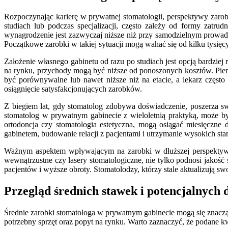
Rozpoczynając karierę w prywatnej stomatologii, perspektywy zaro
studiach lub podczas specjalizacji, często zależy od formy zatr
wynagrodzenie jest zazwyczaj niższe niż przy samodzielnym prowadz
Początkowe zarobki w takiej sytuacji mogą wahać się od kilku tysięcy
Założenie własnego gabinetu od razu po studiach jest opcją bardziej
na rynku, przychody mogą być niższe od ponoszonych kosztów. Pierw
być porównywalne lub nawet niższe niż na etacie, a lekarz często
osiągnięcie satysfakcjonujących zarobków.
Z biegiem lat, gdy stomatolog zdobywa doświadczenie, poszerza swoj
stomatolog w prywatnym gabinecie z wieloletnią praktyką, może by
ortodoncja czy stomatologia estetyczna, mogą osiągać miesięczne d
gabinetem, budowanie relacji z pacjentami i utrzymanie wysokich st
Ważnym aspektem wpływającym na zarobki w dłuższej perspektywie
wewnątrzustne czy lasery stomatologiczne, nie tylko podnosi jakość
pacjentów i wyższe obroty. Stomatolodzy, którzy stale aktualizują 
Przegląd średnich stawek i potencjalnych
Średnie zarobki stomatologa w prywatnym gabinecie mogą się znacząc
potrzebny sprzęt oraz popyt na rynku. Warto zaznaczyć, że podane k