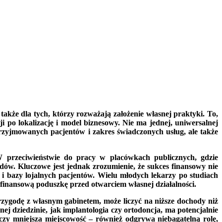
akże dla tych, którzy rozważają założenie własnej praktyki. To,
ji po lokalizację i model biznesowy. Nie ma jednej, uniwersalnej
rzyjmowanych pacjentów i zakres świadczonych usług, ale także
 przeciwieństwie do pracy w placówkach publicznych, gdzie
dów. Kluczowe jest jednak zrozumienie, że sukces finansowy nie
bazy lojalnych pacjentów. Wielu młodych lekarzy po studiach
 finansową poduszkę przed otwarciem własnej działalności.
rzygodę z własnym gabinetem, może liczyć na niższe dochody niż
ej dziedzinie, jak implantologia czy ortodoncja, ma potencjalnie
 czy mniejsza miejscowość – również odgrywa niebagatelną rolę,