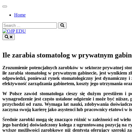
Skip
to
Home
content
Search
for:
OJP EDU
Ile zarabia stomatolog w prywatnym gabin
Zrozumienie potencjalnych zarobków w sektorze prywatnej stomat
ile zarabia stomatolog w prywatnym gabinecie, jest wynikiem zło
odpowiedzi, ponieważ rynek stomatologiczny jest dynamiczny i
efektywność zarządzania gabinetem, koszty jego utrzymania oraz
W Polsce zawód stomatologa cieszy się dużym prestiżem i 
wynagrodzenie jest często ustalone odgórnie i może być niższe
przychodzi od razu. Wymaga lat nauki, zdobywania doświadcz
zaczyna swoją karierę jako asystenci lub pracownicy etatowi w i
Średnie zarobki mogą się znacząco różnić w zależności od wiel
jego bardziej doświadczony kolega z ugruntowaną pozycją na rynk
wyższe możliwości zarobkowe niż dentysta oferujący szeroki za