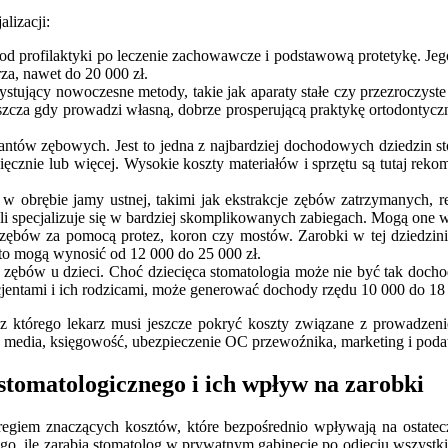
lizacji:
od profilaktyki po leczenie zachowawcze i podstawową protetykę. Jeg
za, nawet do 20 000 zł.
ystujący nowoczesne metody, takie jak aparaty stałe czy przezroczyst
aszcza gdy prowadzi własną, dobrze prosperującą praktykę ortodontycz
plantów zębowych. Jest to jedna z najbardziej dochodowych dziedzin 
ięcznie lub więcej. Wysokie koszty materiałów i sprzętu są tutaj re
w obrębie jamy ustnej, takimi jak ekstrakcje zębów zatrzymanych, re
 specjalizuje się w bardziej skomplikowanych zabiegach. Mogą one wy
zębów za pomocą protez, koron czy mostów. Zarobki w tej dziedzinie 
o mogą wynosić od 12 000 do 25 000 zł.
u zębów u dzieci. Choć dziecięca stomatologia może nie być tak doch
entami i ich rodzicami, może generować dochody rzędu 10 000 do 18 0
 z którego lekarz musi jeszcze pokryć koszty związane z prowadzenie
za media, księgowość, ubezpieczenie OC przewoźnika, marketing i podat
tomatologicznego i ich wpływ na zarobki
regiem znaczących kosztów, które bezpośrednio wpływają na ostatecz
ego, ile zarabia stomatolog w prywatnym gabinecie po odjęciu wszystk