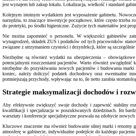
jest wynajem lub zakup lokalu. Lokalizacja, wielkość i standard ga
Kolejnym istotnym wydatkiem jest wyposażenie gabinetu. Nowoczesn
narzędzia, to znaczące inwestycje początkowe, które często trzeba 
do protetyki, po środki higieniczne. Zużycie tych materiałów jest 
Nie można zapomnieć o personelu. W większości gabinetów zatrud
wynagrodzeń, składek ZUS i podatków od tych pracowników stanowią
związane z utrzymaniem czystości i dezynfekcji, które są szczególnie
Niezbędne są również wydatki na ubezpieczenia – obowiązkowe u
potencjalnymi roszczeniami pacjentów. Warto również uwzględnić ko
niezbędne do pozyskiwania nowych pacjentów i budowania marki ga
koniec, należy doliczyć podatek dochodowy oraz ewentualne inne
pomniejszają przychody, wpływając na to, ile netto zarabia stomatol
Strategie maksymalizacji dochodów i rozw
Aby efektywnie zwiększyć swoje dochody i zapewnić stabilny rozw
kwalifikacji i specjalizacja w poszukiwanych dziedzinach. Im bar
warsztaty i konferencje specjalistyczne pozwala na zdobycie nowych u
Kluczowe znaczenie ma również budowanie silnej marki i renomy ga
atmosferę w gabinecie, indywidualne podejście do każdego pacjenta