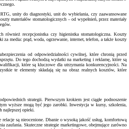
ecznego.
, RTG, unity do diagnostyki, unit do wybielania, czy zaawansowane
koszty materiałów stomatologicznych – od wypełnień, przez materiały
iegów.
 również recepcjonistka czy higienistka stomatologiczna. Koszty
 media: prąd, woda, ogrzewanie, internet, telefon, a także koszty
ezpieczenia od odpowiedzialności cywilnej, które chronią przed
sprzętu. Do tego dochodzą wydatki na marketing i reklamę, które są
lifikacji, które są kluczowe dla utrzymania konkurencyjności. Na
stkie te elementy składają się na obraz realnych kosztów, które
dpowiednich strategii. Pierwszym krokiem jest ciągłe podnoszenie
 tym wyższe mogą być jego zarobki. Inwestycja w kursy, szkolenia,
 najlepszej opieki.
 relacje są nieocenione. Dbanie o wysoką jakość usług, komfortową
nia zaufania. Skuteczne strategie marketingowe, obejmujące zarówno