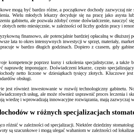
bkowe mogą być bardzo różne, a początkowe dochody zazwyczaj nie s
udnienia. Wielu młodych lekarzy decyduje się na pracę jako asysta 
eniu gabinetu, ale pozwala zdobyć cenne doświadczenie, nauczyć się
 złotych netto miesięcznie, w zależności od liczby godzin pracy i reno
 ryzykowną finansowo, ale potencjalnie bardziej opłacalną w dłuższej
sze lata to okres intensywnych inwestycji w sprzęt, materiały, mark
 pracuje w bardzo długich godzinach. Dopiero z czasem, gdy gabinet
e kompetencje poprzez kursy i szkolenia specjalistyczne, a także bu
ć naprawdę imponujące. Doświadczeni lekarze, często specjalizujący 
ochody netto liczone w dziesiątkach tysięcy złotych. Kluczowe jest t
andardów obsługi.
 jest również inwestowanie w rozwój technologiczny gabinetu. Nowo
 świadczonych usług, ale może również usprawnić proces leczenia i sk
swoją wiedzę i wprowadzają innowacyjne rozwiązania, mają zazwyczaj 
 dochodów w różnych specjalizacjach stomat
o różnić w zależności od specjalizacji. Niektóre dziedziny stomatolog
woty są szacunkowe i mogą ulegać wahaniom w zależności od lokalizacj