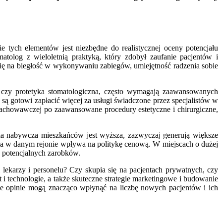
e tych elementów jest niezbędne do realistycznej oceny potencjału
tolog z wieloletnią praktyką, który zdobył zaufanie pacjentów i
się na biegłość w wykonywaniu zabiegów, umiejętność radzenia sobie
gia czy protetyka stomatologiczna, często wymagają zaawansowanych
są gotowi zapłacić więcej za usługi świadczone przez specjalistów w
zachowawczej po zaawansowane procedury estetyczne i chirurgiczne,
iła nabywcza mieszkańców jest wyższa, zazwyczaj generują większe
a w danym rejonie wpływa na politykę cenową. W miejscach o dużej
e potencjalnych zarobków.
lekarzy i personelu? Czy skupia się na pacjentach prywatnych, czy
 technologie, a także skuteczne strategie marketingowe i budowanie
wne opinie mogą znacząco wpłynąć na liczbę nowych pacjentów i ich