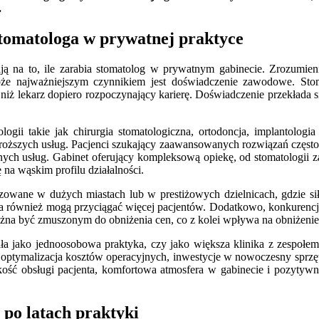
.
tomatologa w prywatnej praktyce
ą na to, ile zarabia stomatolog w prywatnym gabinecie. Zrozumieni
że najważniejszym czynnikiem jest doświadczenie zawodowe. Stoma
iż lekarz dopiero rozpoczynający karierę. Doświadczenie przekłada 
ologii takie jak chirurgia stomatologiczna, ortodoncja, implantolo
 droższych usług. Pacjenci szukający zaawansowanych rozwiązań często 
nych usług. Gabinet oferujący kompleksową opiekę, od stomatologii 
na wąskim profilu działalności.
lizowane w dużych miastach lub w prestiżowych dzielnicach, gdzie s
ia również mogą przyciągać więcej pacjentów. Dodatkowo, konkurencj
ożna być zmuszonym do obniżenia cen, co z kolei wpływa na obniżeni
a jako jednoosobowa praktyka, czy jako większa klinika z zespołem 
optymalizacja kosztów operacyjnych, inwestycje w nowoczesny sprzęt i
akość obsługi pacjenta, komfortowa atmosfera w gabinecie i pozyty
 po latach praktyki