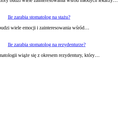
który budzi wiele zainteresowania wśród młodych lekarzy…
Ile zarabia stomatolog na stażu?
budzi wiele emocji i zainteresowania wśród…
Ile zarabia stomatolog na rezydenturze?
matologii wiąże się z okresem rezydentury, który…