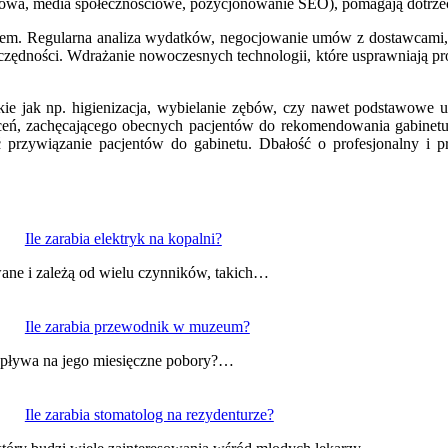
netowa, media społecznościowe, pozycjonowanie SEO), pomagają dotrze
em. Regularna analiza wydatków, negocjowanie umów z dostawcami, 
czędności. Wdrażanie nowoczesnych technologii, które usprawniają pro
kie jak np. higienizacja, wybielanie zębów, czy nawet podstawowe 
ceń, zachęcającego obecnych pacjentów do rekomendowania gabinetu 
przywiązanie pacjentów do gabinetu. Dbałość o profesjonalny i pr
Ile zarabia elektryk na kopalni?
ane i zależą od wielu czynników, takich…
Ile zarabia przewodnik w muzeum?
 wpływa na jego miesięczne pobory?…
Ile zarabia stomatolog na rezydenturze?