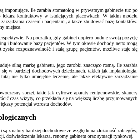
ą imponujące. Ile zarabia stomatolog w prywatnym gabinecie tuż po
lub lekarz kontraktowy w istniejących placówkach. W takim modelu
 zarządzania czasem i pacjentami, a także zbudować bazę kontaktów.
my miejsca.
 perspektywie. Na początku, gdy gabinet dopiero buduje swoją pozycję
eting i budowanie bazy pacjentów. W tym okresie dochody netto mogą
 zyska rozpoznawalność i stałą grupę pacjentów, możliwe staje się
duje silną markę gabinetu, jego zarobki znacząco rosną. Ile zarabia
się w bardziej dochodowych dziedzinach, takich jak implantologia,
utaj nie tylko umiejętne leczenie, ale także efektywne zarządzanie
czesny sprzęt, takie jak cyfrowe aparaty rentgenowskie, skanery
rócić czas wizyty, co przekłada się na większą liczbę przyjmowanych
większy potencjał wzrostu dochodów.
ologicznych
ii są z natury bardziej dochodowe ze względu na złożoność zabiegów,
i, doświadczenia lekarza, renomy gabinetu oraz sytuacji rynkowej.