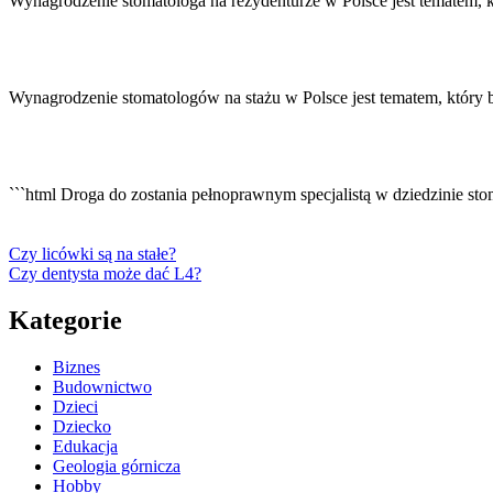
Wynagrodzenie stomatologa na rezydenturze w Polsce jest tematem, 
Wynagrodzenie stomatologów na stażu w Polsce jest tematem, który 
```html Droga do zostania pełnoprawnym specjalistą w dziedzinie sto
Czy licówki są na stałe?
Czy dentysta może dać L4?
Kategorie
Biznes
Budownictwo
Dzieci
Dziecko
Edukacja
Geologia górnicza
Hobby