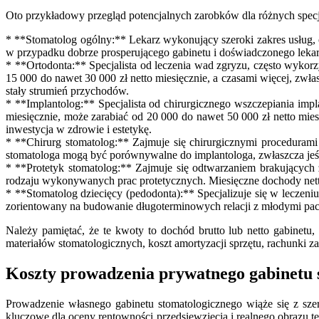
Oto przykładowy przegląd potencjalnych zarobków dla różnych specja
* **Stomatolog ogólny:** Lekarz wykonujący szeroki zakres usług, 
w przypadku dobrze prosperującego gabinetu i doświadczonego lekar
* **Ortodonta:** Specjalista od leczenia wad zgryzu, często wykorz
15 000 do nawet 30 000 zł netto miesięcznie, a czasami więcej, zwł
stały strumień przychodów.
* **Implantolog:** Specjalista od chirurgicznego wszczepiania im
miesięcznie, może zarabiać od 20 000 do nawet 50 000 zł netto mies
inwestycja w zdrowie i estetykę.
* **Chirurg stomatolog:** Zajmuje się chirurgicznymi procedurami 
stomatologa mogą być porównywalne do implantologa, zwłaszcza jeśli
* **Protetyk stomatolog:** Zajmuje się odtwarzaniem brakujących 
rodzaju wykonywanych prac protetycznych. Miesięczne dochody nett
* **Stomatolog dziecięcy (pedodonta):** Specjalizuje się w leczeni
zorientowany na budowanie długoterminowych relacji z młodymi pacj
Należy pamiętać, że te kwoty to dochód brutto lub netto gabinetu,
materiałów stomatologicznych, koszt amortyzacji sprzętu, rachunki 
Koszty prowadzenia prywatnego gabinetu s
Prowadzenie własnego gabinetu stomatologicznego wiąże się z sze
kluczowe dla oceny rentowności przedsięwzięcia i realnego obrazu t