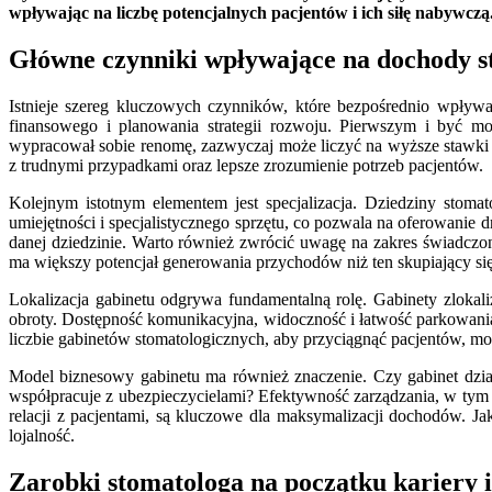
wpływając na liczbę potencjalnych pacjentów i ich siłę nabywczą
Główne czynniki wpływające na dochody s
Istnieje szereg kluczowych czynników, które bezpośrednio wpływaj
finansowego i planowania strategii rozwoju. Pierwszym i być mo
wypracował sobie renomę, zazwyczaj może liczyć na wyższe stawki n
z trudnymi przypadkami oraz lepsze zrozumienie potrzeb pacjentów.
Kolejnym istotnym elementem jest specjalizacja. Dziedziny stomat
umiejętności i specjalistycznego sprzętu, co pozwala na oferowanie
danej dziedzinie. Warto również zwrócić uwagę na zakres świadczo
ma większy potencjał generowania przychodów niż ten skupiający się 
Lokalizacja gabinetu odgrywa fundamentalną rolę. Gabinety zloka
obroty. Dostępność komunikacyjna, widoczność i łatwość parkowan
liczbie gabinetów stomatologicznych, aby przyciągnąć pacjentów, m
Model biznesowy gabinetu ma również znaczenie. Czy gabinet dział
współpracuje z ubezpieczycielami? Efektywność zarządzania, w tym 
relacji z pacjentami, są kluczowe dla maksymalizacji dochodów. J
lojalność.
Zarobki stomatologa na początku kariery i