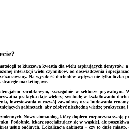
ecie?
ologii to kluczowa kwestia dla wielu aspirujących dentystów, a t
żonej interakcji wielu czynników, od doświadczenia i specjalizac
 zróżnicowany. Na wysokość dochodów wpływa nie tylko liczba p
 strategie marketingowe.
potencjałem zarobkowym, szczególnie w sektorze prywatnym. W
, prywatna praktyka daje większą swobodę w kształtowaniu docho
enia, inwestowania w rozwój zawodowy oraz budowania renomy i 
stniejących gabinetach, aby zdobyć niezbędną wiedzę praktyczną i
u zmiennych. Nowy stomatolog, który dopiero rozpoczyna swoją p
u. Podobnie, lekarz specjalizujący się w wąskiej, ale poszukiwan
kres usług ogólnych. Lokalizacja gabinetu – czy to duże miasto,