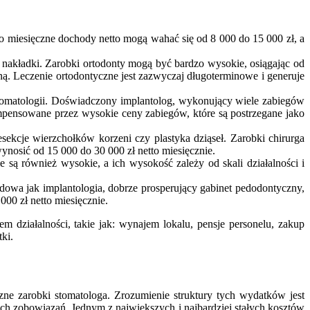
o miesięczne dochody netto mogą wahać się od 8 000 do 15 000 zł, a
e nakładki. Zarobki ortodonty mogą być bardzo wysokie, osiągając od
ną. Leczenie ortodontyczne jest zazwyczaj długoterminowe i generuje
stomatologii. Doświadczony implantolog, wykonujący wiele zabiegów
kompensowane przez wysokie ceny zabiegów, które są postrzegane jako
sekcje wierzchołków korzeni czy plastyka dziąseł. Zarobki chirurga
nosić od 15 000 do 30 000 zł netto miesięcznie.
są również wysokie, a ich wysokość zależy od skali działalności i
odowa jak implantologia, dobrze prosperujący gabinet pedodontyczny,
00 zł netto miesięcznie.
m działalności, takie jak: wynajem lokalu, pensje personelu, zakup
ki.
ne zarobki stomatologa. Zrozumienie struktury tych wydatków jest
ich zobowiązań. Jednym z największych i najbardziej stałych kosztów