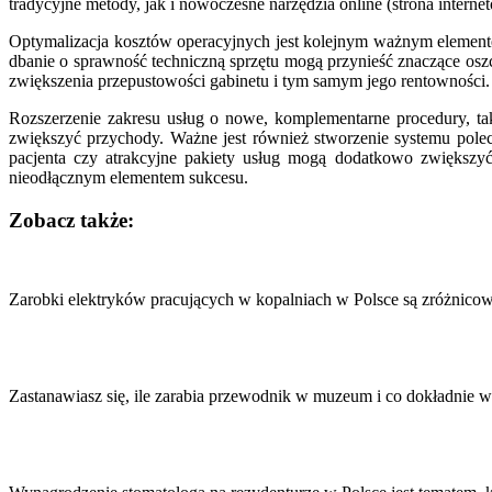
tradycyjne metody, jak i nowoczesne narzędzia online (strona inter
Optymalizacja kosztów operacyjnych jest kolejnym ważnym element
dbanie o sprawność techniczną sprzętu mogą przynieść znaczące osz
zwiększenia przepustowości gabinetu i tym samym jego rentowności.
Rozszerzenie zakresu usług o nowe, komplementarne procedury, ta
zwiększyć przychody. Ważne jest również stworzenie systemu pole
pacjenta czy atrakcyjne pakiety usług mogą dodatkowo zwiększyć 
nieodłącznym elementem sukcesu.
Zobacz także:
Nawigacja
wpisu
Zarobki elektryków pracujących w kopalniach w Polsce są zróżnicow
Zastanawiasz się, ile zarabia przewodnik w muzeum i co dokładnie