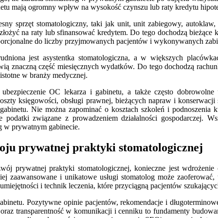
binetu mają ogromny wpływ na wysokość czynszu lub raty kredytu hipot
y sprzęt stomatologiczny, taki jak unit, unit zabiegowy, autoklaw
rozłożyć na raty lub sfinansować kredytem. Do tego dochodzą bieżące 
proporcjonalne do liczby przyjmowanych pacjentów i wykonywanych zab
niona jest asystentka stomatologiczna, a w większych placówkach
 znaczną część miesięcznych wydatków. Do tego dochodzą rachunki za
 istotne w branży medycznej.
bezpieczenie OC lekarza i gabinetu, a także często dobrowolne ub
szty księgowości, obsługi prawnej, bieżących napraw i konserwacji 
binetu. Nie można zapominać o kosztach szkoleń i podnoszenia kwa
 podatki związane z prowadzeniem działalności gospodarczej. Wszy
og w prywatnym gabinecie.
oju prywatnej praktyki stomatologicznej
ój prywatnej praktyki stomatologicznej, konieczne jest wdrożenie o
dziej zaawansowane i unikatowe usługi stomatolog może zaoferować,
miejętności i technik leczenia, które przyciągną pacjentów szukających
binetu. Pozytywne opinie pacjentów, rekomendacje i długoterminowe
 oraz transparentność w komunikacji i cenniku to fundamenty budowa