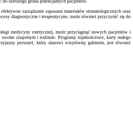
ć do szerszego grona potencjalnych pacjentów.
efektywne zarządzanie zapasami materiałów stomatologicznych oraz
cesy diagnostyczne i terapeutyczne, może również przyczynić się do
usługi medycyny estetycznej, może przyciągnąć nowych pacjentów i
swoim znajomym i rodzinie. Programy lojalnościowe, karty stałego
zyjazny personel, który stanowi wizytówkę gabinetu, jest również