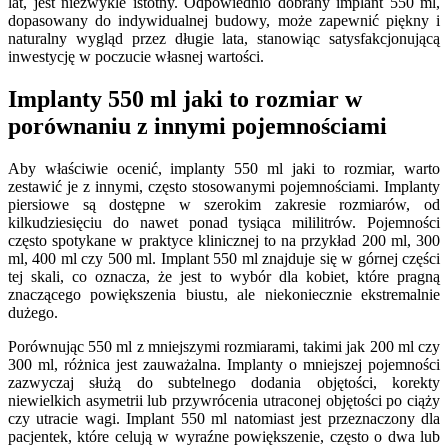
lat, jest niezwykle istotny. Odpowiednio dobrany implant 550 ml,
dopasowany do indywidualnej budowy, może zapewnić piękny i
naturalny wygląd przez długie lata, stanowiąc satysfakcjonującą
inwestycję w poczucie własnej wartości.
Implanty 550 ml jaki to rozmiar w
porównaniu z innymi pojemnościami
Aby właściwie ocenić, implanty 550 ml jaki to rozmiar, warto
zestawić je z innymi, często stosowanymi pojemnościami. Implanty
piersiowe są dostępne w szerokim zakresie rozmiarów, od
kilkudziesięciu do nawet ponad tysiąca mililitrów. Pojemności
często spotykane w praktyce klinicznej to na przykład 200 ml, 300
ml, 400 ml czy 500 ml. Implant 550 ml znajduje się w górnej części
tej skali, co oznacza, że jest to wybór dla kobiet, które pragną
znaczącego powiększenia biustu, ale niekoniecznie ekstremalnie
dużego.
Porównując 550 ml z mniejszymi rozmiarami, takimi jak 200 ml czy
300 ml, różnica jest zauważalna. Implanty o mniejszej pojemności
zazwyczaj służą do subtelnego dodania objętości, korekty
niewielkich asymetrii lub przywrócenia utraconej objętości po ciąży
czy utracie wagi. Implant 550 ml natomiast jest przeznaczony dla
pacjentek, które celują w wyraźne powiększenie, często o dwa lub