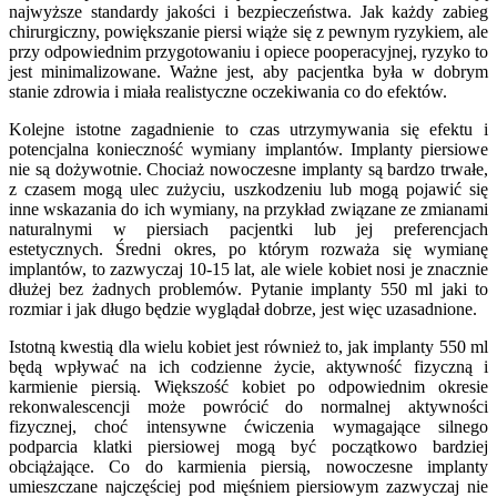
najwyższe standardy jakości i bezpieczeństwa. Jak każdy zabieg
chirurgiczny, powiększanie piersi wiąże się z pewnym ryzykiem, ale
przy odpowiednim przygotowaniu i opiece pooperacyjnej, ryzyko to
jest minimalizowane. Ważne jest, aby pacjentka była w dobrym
stanie zdrowia i miała realistyczne oczekiwania co do efektów.
Kolejne istotne zagadnienie to czas utrzymywania się efektu i
potencjalna konieczność wymiany implantów. Implanty piersiowe
nie są dożywotnie. Chociaż nowoczesne implanty są bardzo trwałe,
z czasem mogą ulec zużyciu, uszkodzeniu lub mogą pojawić się
inne wskazania do ich wymiany, na przykład związane ze zmianami
naturalnymi w piersiach pacjentki lub jej preferencjach
estetycznych. Średni okres, po którym rozważa się wymianę
implantów, to zazwyczaj 10-15 lat, ale wiele kobiet nosi je znacznie
dłużej bez żadnych problemów. Pytanie implanty 550 ml jaki to
rozmiar i jak długo będzie wyglądał dobrze, jest więc uzasadnione.
Istotną kwestią dla wielu kobiet jest również to, jak implanty 550 ml
będą wpływać na ich codzienne życie, aktywność fizyczną i
karmienie piersią. Większość kobiet po odpowiednim okresie
rekonwalescencji może powrócić do normalnej aktywności
fizycznej, choć intensywne ćwiczenia wymagające silnego
podparcia klatki piersiowej mogą być początkowo bardziej
obciążające. Co do karmienia piersią, nowoczesne implanty
umieszczane najczęściej pod mięśniem piersiowym zazwyczaj nie