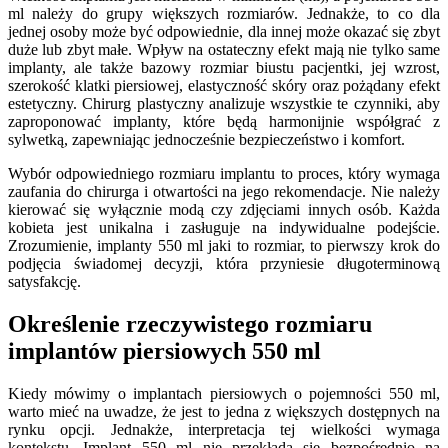
ml należy do grupy większych rozmiarów. Jednakże, to co dla
jednej osoby może być odpowiednie, dla innej może okazać się zbyt
duże lub zbyt małe. Wpływ na ostateczny efekt mają nie tylko same
implanty, ale także bazowy rozmiar biustu pacjentki, jej wzrost,
szerokość klatki piersiowej, elastyczność skóry oraz pożądany efekt
estetyczny. Chirurg plastyczny analizuje wszystkie te czynniki, aby
zaproponować implanty, które będą harmonijnie współgrać z
sylwetką, zapewniając jednocześnie bezpieczeństwo i komfort.
Wybór odpowiedniego rozmiaru implantu to proces, który wymaga
zaufania do chirurga i otwartości na jego rekomendacje. Nie należy
kierować się wyłącznie modą czy zdjęciami innych osób. Każda
kobieta jest unikalna i zasługuje na indywidualne podejście.
Zrozumienie, implanty 550 ml jaki to rozmiar, to pierwszy krok do
podjęcia świadomej decyzji, która przyniesie długoterminową
satysfakcję.
Określenie rzeczywistego rozmiaru
implantów piersiowych 550 ml
Kiedy mówimy o implantach piersiowych o pojemności 550 ml,
warto mieć na uwadze, że jest to jedna z większych dostępnych na
rynku opcji. Jednakże, interpretacja tej wielkości wymaga
kontekstu. Implant 550 ml nie przekłada się bezpośrednio na