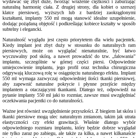
wydawać się zbyt duże, tworząc wrażenie ciężkości i zaburzając
naturalną harmonię ciała. Z drugiej strony, dla kobiet o szerszej
klatce piersiowej, wyższych lub z bardziej zaokrąglonymi
kształtami, implanty 550 ml mogą stanowić idealne uzupełnienie,
dodając pożądaną objętość i podkreślając kobiece kształty w sposób
subtelny i elegancki.
Naturalność wyglądu jest często priorytetem dla wielu pacjentek.
Kiedy implant jest zbyt duży w stosunku do naturalnych ram
piersiowych, może on wyglądać nienaturalnie, być łatwo
wyczuwalny pod skórą, a nawet prowadzić do tzw. „falowania”
implantu, szczególnie w górnej części piersi. Odpowiednie
umiejscowienie implantu, jego profil oraz technika chirurgiczna
odgrywają kluczową rolę w osiągnięciu naturalnego efektu. Implant
550 ml wymaga zazwyczaj odpowiedniej ilości tkanki piersiowej,
aby zapewnić naturalne pokrycie i płynne przejście między
implantem a otaczającymi tkankami. Dlatego też, odpowiedź na
pytanie implanty 550 ml jaki to rozmiar, zawsze musi uwzględniać
oczekiwania pacjentki co do naturalności.
Ważne jest również uwzględnienie przyszłości. Z biegiem lat skóra i
tkanki piersiowe mogą ulec naturalnym zmianom, takim jak utrata
elastyczności czy efekt grawitacji. Właśnie dlatego wybór
odpowiedniego rozmiaru implantu, który będzie dobrze wyglądał
nie tylko zaraz po zabiegu, ale także za kilka, a nawet kilkanaście