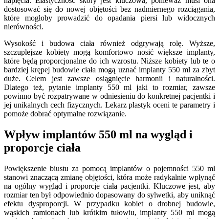
napięcia. Elastyczność skóry jest kluczowa, ponieważ musi ona
dostosować się do nowej objętości bez nadmiernego rozciągania,
które mogłoby prowadzić do opadania piersi lub widocznych
nierówności.
Wysokość i budowa ciała również odgrywają rolę. Wyższe,
szczuplejsze kobiety mogą komfortowo nosić większe implanty,
które będą proporcjonalne do ich wzrostu. Niższe kobiety lub te o
bardziej krępej budowie ciała mogą uznać implanty 550 ml za zbyt
duże. Celem jest zawsze osiągnięcie harmonii i naturalności.
Dlatego też, pytanie implanty 550 ml jaki to rozmiar, zawsze
powinno być rozpatrywane w odniesieniu do konkretnej pacjentki i
jej unikalnych cech fizycznych. Lekarz plastyk oceni te parametry i
pomoże dobrać optymalne rozwiązanie.
Wpływ implantów 550 ml na wygląd i
proporcje ciała
Powiększenie biustu za pomocą implantów o pojemności 550 ml
stanowi znaczącą zmianę objętości, która może radykalnie wpłynąć
na ogólny wygląd i proporcje ciała pacjentki. Kluczowe jest, aby
rozmiar ten był odpowiednio dopasowany do sylwetki, aby uniknąć
efektu dysproporcji. W przypadku kobiet o drobnej budowie,
wąskich ramionach lub krótkim tułowiu, implanty 550 ml mogą