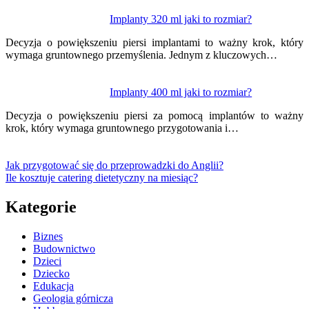
Implanty 320 ml jaki to rozmiar?
Decyzja o powiększeniu piersi implantami to ważny krok, który
wymaga gruntownego przemyślenia. Jednym z kluczowych…
Implanty 400 ml jaki to rozmiar?
Decyzja o powiększeniu piersi za pomocą implantów to ważny
krok, który wymaga gruntownego przygotowania i…
Jak przygotować się do przeprowadzki do Anglii?
Ile kosztuje catering dietetyczny na miesiąc?
Kategorie
Biznes
Budownictwo
Dzieci
Dziecko
Edukacja
Geologia górnicza