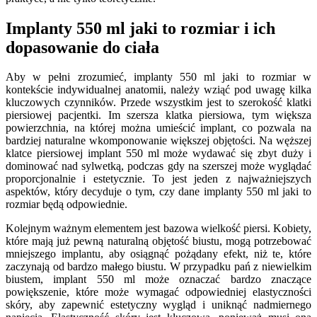
Implanty 550 ml jaki to rozmiar i ich
dopasowanie do ciała
Aby w pełni zrozumieć, implanty 550 ml jaki to rozmiar w
kontekście indywidualnej anatomii, należy wziąć pod uwagę kilka
kluczowych czynników. Przede wszystkim jest to szerokość klatki
piersiowej pacjentki. Im szersza klatka piersiowa, tym większa
powierzchnia, na której można umieścić implant, co pozwala na
bardziej naturalne wkomponowanie większej objętości. Na węższej
klatce piersiowej implant 550 ml może wydawać się zbyt duży i
dominować nad sylwetką, podczas gdy na szerszej może wyglądać
proporcjonalnie i estetycznie. To jest jeden z najważniejszych
aspektów, który decyduje o tym, czy dane implanty 550 ml jaki to
rozmiar będą odpowiednie.
Kolejnym ważnym elementem jest bazowa wielkość piersi. Kobiety,
które mają już pewną naturalną objętość biustu, mogą potrzebować
mniejszego implantu, aby osiągnąć pożądany efekt, niż te, które
zaczynają od bardzo małego biustu. W przypadku pań z niewielkim
biustem, implant 550 ml może oznaczać bardzo znaczące
powiększenie, które może wymagać odpowiedniej elastyczności
skóry, aby zapewnić estetyczny wygląd i uniknąć nadmiernego