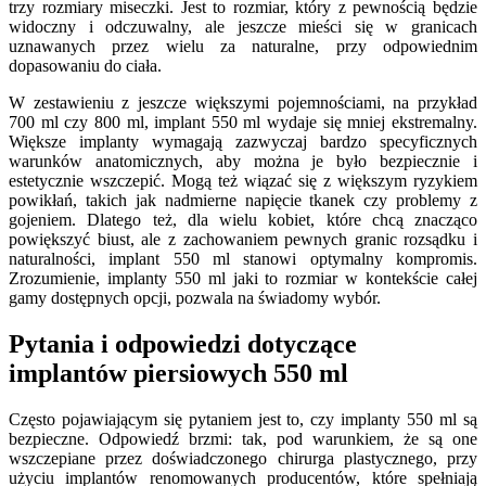
trzy rozmiary miseczki. Jest to rozmiar, który z pewnością będzie
widoczny i odczuwalny, ale jeszcze mieści się w granicach
uznawanych przez wielu za naturalne, przy odpowiednim
dopasowaniu do ciała.
W zestawieniu z jeszcze większymi pojemnościami, na przykład
700 ml czy 800 ml, implant 550 ml wydaje się mniej ekstremalny.
Większe implanty wymagają zazwyczaj bardzo specyficznych
warunków anatomicznych, aby można je było bezpiecznie i
estetycznie wszczepić. Mogą też wiązać się z większym ryzykiem
powikłań, takich jak nadmierne napięcie tkanek czy problemy z
gojeniem. Dlatego też, dla wielu kobiet, które chcą znacząco
powiększyć biust, ale z zachowaniem pewnych granic rozsądku i
naturalności, implant 550 ml stanowi optymalny kompromis.
Zrozumienie, implanty 550 ml jaki to rozmiar w kontekście całej
gamy dostępnych opcji, pozwala na świadomy wybór.
Pytania i odpowiedzi dotyczące
implantów piersiowych 550 ml
Często pojawiającym się pytaniem jest to, czy implanty 550 ml są
bezpieczne. Odpowiedź brzmi: tak, pod warunkiem, że są one
wszczepiane przez doświadczonego chirurga plastycznego, przy
użyciu implantów renomowanych producentów, które spełniają