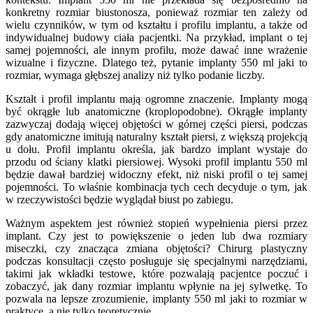
konkretny rozmiar biustonosza, ponieważ rozmiar ten zależy od
wielu czynników, w tym od kształtu i profilu implantu, a także od
indywidualnej budowy ciała pacjentki. Na przykład, implant o tej
samej pojemności, ale innym profilu, może dawać inne wrażenie
wizualne i fizyczne. Dlatego też, pytanie implanty 550 ml jaki to
rozmiar, wymaga głębszej analizy niż tylko podanie liczby.
Kształt i profil implantu mają ogromne znaczenie. Implanty mogą
być okrągłe lub anatomiczne (kroplopodobne). Okrągłe implanty
zazwyczaj dodają więcej objętości w górnej części piersi, podczas
gdy anatomiczne imitują naturalny kształt piersi, z większą projekcją
u dołu. Profil implantu określa, jak bardzo implant wystaje do
przodu od ściany klatki piersiowej. Wysoki profil implantu 550 ml
będzie dawał bardziej widoczny efekt, niż niski profil o tej samej
pojemności. To właśnie kombinacja tych cech decyduje o tym, jak
w rzeczywistości będzie wyglądał biust po zabiegu.
Ważnym aspektem jest również stopień wypełnienia piersi przez
implant. Czy jest to powiększenie o jeden lub dwa rozmiary
miseczki, czy znacząca zmiana objętości? Chirurg plastyczny
podczas konsultacji często posługuje się specjalnymi narzędziami,
takimi jak wkładki testowe, które pozwalają pacjentce poczuć i
zobaczyć, jak dany rozmiar implantu wpłynie na jej sylwetkę. To
pozwala na lepsze zrozumienie, implanty 550 ml jaki to rozmiar w
praktyce, a nie tylko teoretycznie.