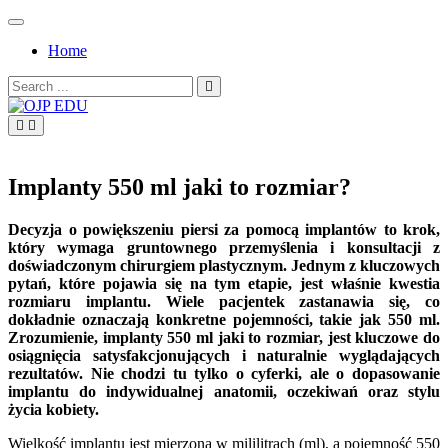
Skip
to
Home
content
Search
for:
OJP EDU
Implanty 550 ml jaki to rozmiar?
Decyzja o powiększeniu piersi za pomocą implantów to krok,
który wymaga gruntownego przemyślenia i konsultacji z
doświadczonym chirurgiem plastycznym. Jednym z kluczowych
pytań, które pojawia się na tym etapie, jest właśnie kwestia
rozmiaru implantu. Wiele pacjentek zastanawia się, co
dokładnie oznaczają konkretne pojemności, takie jak 550 ml.
Zrozumienie, implanty 550 ml jaki to rozmiar, jest kluczowe do
osiągnięcia satysfakcjonujących i naturalnie wyglądających
rezultatów. Nie chodzi tu tylko o cyferki, ale o dopasowanie
implantu do indywidualnej anatomii, oczekiwań oraz stylu
życia kobiety.
Wielkość implantu jest mierzona w mililitrach (ml), a pojemność 550