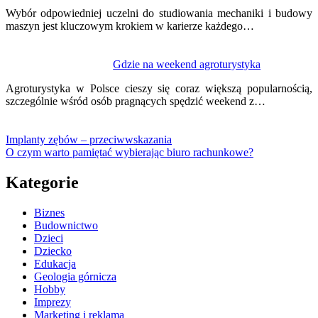
Wybór odpowiedniej uczelni do studiowania mechaniki i budowy
maszyn jest kluczowym krokiem w karierze każdego…
Gdzie na weekend agroturystyka
Agroturystyka w Polsce cieszy się coraz większą popularnością,
szczególnie wśród osób pragnących spędzić weekend z…
Implanty zębów – przeciwwskazania
O czym warto pamiętać wybierając biuro rachunkowe?
Kategorie
Biznes
Budownictwo
Dzieci
Dziecko
Edukacja
Geologia górnicza
Hobby
Imprezy
Marketing i reklama