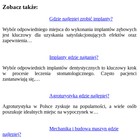
Zobacz także:
Nawigacja
Gdzie najlepiej zrobić implanty?
wpisu
Wybór odpowiedniego miejsca do wykonania implantów zębowych
jest kluczowy dla uzyskania satysfakcjonujących efektów oraz
zapewnienia…
Implanty gdzie najtaniej?
Wybór odpowiednich implantów dentystycznych to kluczowy krok
w procesie leczenia stomatologicznego. Często pacjenci
zastanawiają się,…
Agroturystyka gdzie najlepiej?
Agroturystyka w Polsce zyskuje na popularności, a wiele osób
poszukuje idealnych miejsc na wypoczynek w…
Mechanika i budowa maszyn gdzie
najlepiej?