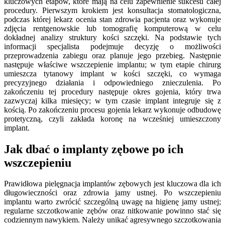
kluczowych etapów, które mają na celu zapewnienie sukcesu całej
procedury. Pierwszym krokiem jest konsultacja stomatologiczna,
podczas której lekarz ocenia stan zdrowia pacjenta oraz wykonuje
zdjęcia rentgenowskie lub tomografię komputerową w celu
dokładnej analizy struktury kości szczęki. Na podstawie tych
informacji specjalista podejmuje decyzję o możliwości
przeprowadzenia zabiegu oraz planuje jego przebieg. Następnie
następuje właściwe wszczepienie implantu; w tym etapie chirurg
umieszcza tytanowy implant w kości szczęki, co wymaga
precyzyjnego działania i odpowiedniego znieczulenia. Po
zakończeniu tej procedury następuje okres gojenia, który trwa
zazwyczaj kilka miesięcy; w tym czasie implant integruje się z
kością. Po zakończeniu procesu gojenia lekarz wykonuje odbudowę
protetyczną, czyli zakłada koronę na wcześniej umieszczony
implant.
Jak dbać o implanty zębowe po ich
wszczepieniu
Prawidłowa pielęgnacja implantów zębowych jest kluczowa dla ich
długowieczności oraz zdrowia jamy ustnej. Po wszczepieniu
implantu warto zwrócić szczególną uwagę na higienę jamy ustnej;
regularne szczotkowanie zębów oraz nitkowanie powinno stać się
codziennym nawykiem. Należy unikać agresywnego szczotkowania