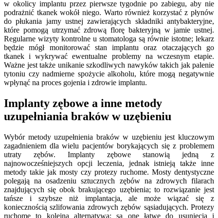
w okolicy implantu przez pierwsze tygodnie po zabiegu, aby nie
podrażnić tkanek wokół niego. Warto również korzystać z płynów
do płukania jamy ustnej zawierających składniki antybakteryjne,
które pomogą utrzymać zdrową florę bakteryjną w jamie ustnej.
Regularne wizyty kontrolne u stomatologa są równie istotne; lekarz
będzie mógł monitorować stan implantu oraz otaczających go
tkanek i wykrywać ewentualne problemy na wczesnym etapie.
Ważne jest także unikanie szkodliwych nawyków takich jak palenie
tytoniu czy nadmierne spożycie alkoholu, które mogą negatywnie
wpłynąć na proces gojenia i zdrowie implantu.
Implanty zębowe a inne metody
uzupełniania braków w uzębieniu
Wybór metody uzupełnienia braków w uzębieniu jest kluczowym
zagadnieniem dla wielu pacjentów borykających się z problemem
utraty zębów. Implanty zębowe stanowią jedną z
najnowocześniejszych opcji leczenia, jednak istnieją także inne
metody takie jak mosty czy protezy ruchome. Mosty dentystyczne
polegają na osadzeniu sztucznych zębów na zdrowych filarach
znajdujących się obok brakującego uzębienia; to rozwiązanie jest
tańsze i szybsze niż implantacja, ale może wiązać się z
koniecznością szlifowania zdrowych zębów sąsiadujących. Protezy
ruchome to kolejna alternatywa; są one łatwe do usunięcia i