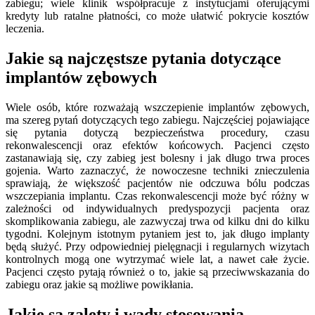
zabiegu; wiele klinik współpracuje z instytucjami oferującymi
kredyty lub ratalne płatności, co może ułatwić pokrycie kosztów
leczenia.
Jakie są najczęstsze pytania dotyczące
implantów zębowych
Wiele osób, które rozważają wszczepienie implantów zębowych,
ma szereg pytań dotyczących tego zabiegu. Najczęściej pojawiające
się pytania dotyczą bezpieczeństwa procedury, czasu
rekonwalescencji oraz efektów końcowych. Pacjenci często
zastanawiają się, czy zabieg jest bolesny i jak długo trwa proces
gojenia. Warto zaznaczyć, że nowoczesne techniki znieczulenia
sprawiają, że większość pacjentów nie odczuwa bólu podczas
wszczepiania implantu. Czas rekonwalescencji może być różny w
zależności od indywidualnych predyspozycji pacjenta oraz
skomplikowania zabiegu, ale zazwyczaj trwa od kilku dni do kilku
tygodni. Kolejnym istotnym pytaniem jest to, jak długo implanty
będą służyć. Przy odpowiedniej pielęgnacji i regularnych wizytach
kontrolnych mogą one wytrzymać wiele lat, a nawet całe życie.
Pacjenci często pytają również o to, jakie są przeciwwskazania do
zabiegu oraz jakie są możliwe powikłania.
Jakie są zalety i wady stosowania