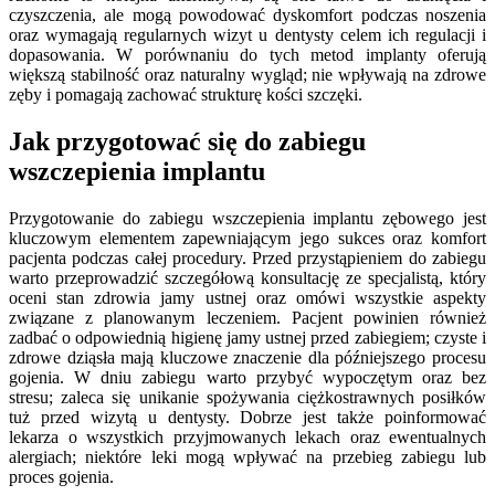
czyszczenia, ale mogą powodować dyskomfort podczas noszenia
oraz wymagają regularnych wizyt u dentysty celem ich regulacji i
dopasowania. W porównaniu do tych metod implanty oferują
większą stabilność oraz naturalny wygląd; nie wpływają na zdrowe
zęby i pomagają zachować strukturę kości szczęki.
Jak przygotować się do zabiegu
wszczepienia implantu
Przygotowanie do zabiegu wszczepienia implantu zębowego jest
kluczowym elementem zapewniającym jego sukces oraz komfort
pacjenta podczas całej procedury. Przed przystąpieniem do zabiegu
warto przeprowadzić szczegółową konsultację ze specjalistą, który
oceni stan zdrowia jamy ustnej oraz omówi wszystkie aspekty
związane z planowanym leczeniem. Pacjent powinien również
zadbać o odpowiednią higienę jamy ustnej przed zabiegiem; czyste i
zdrowe dziąsła mają kluczowe znaczenie dla późniejszego procesu
gojenia. W dniu zabiegu warto przybyć wypoczętym oraz bez
stresu; zaleca się unikanie spożywania ciężkostrawnych posiłków
tuż przed wizytą u dentysty. Dobrze jest także poinformować
lekarza o wszystkich przyjmowanych lekach oraz ewentualnych
alergiach; niektóre leki mogą wpływać na przebieg zabiegu lub
proces gojenia.