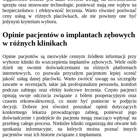
sprzętu oraz stosowane technologie, ponieważ mają one wpływ na
bezpieczeństwo i efektywność leczenia. Warto również porównać
ceny usług w różnych placówkach, ale nie powinny one być
jedynym kryterium wyboru.
Opinie pacjentów o implantach zębowych
w różnych klinikach
Opinie pacjentów są niezwykle cennym źródłem informacji przy
wyborze kliniki do wszczepienia implantów zębowych. Wiele osób
dzieli się swoimi doświadczeniami na różnych platformach
internetowych, co pozwala przyszłym pacjentom lepiej ocenić
jakość usług danej placówki. Warto zwrócić uwagę na szczegóły
zawarte w recenzjach, takie jak profesjonalizm personelu, komfort
podczas zabiegu oraz efekty końcowe leczenia. Często pacjenci
opisują swoje odczucia związane z bólem pooperacyjnym oraz
czasem rekonwalescencji, co może być pomocne w podjęciu
decyzji. Dobrze jest również poszukać opinii dotyczących
konkretnego lekarza prowadzącego zabieg, ponieważ jego
doświadczenie i podejście do pacjenta mogą znacząco wpłynąć na
przebieg całego procesu. Niektóre kliniki organizują dni otwarte lub
spotkania informacyjne, na których można poznać innych
pacjentów oraz ich historie związane z implantami.