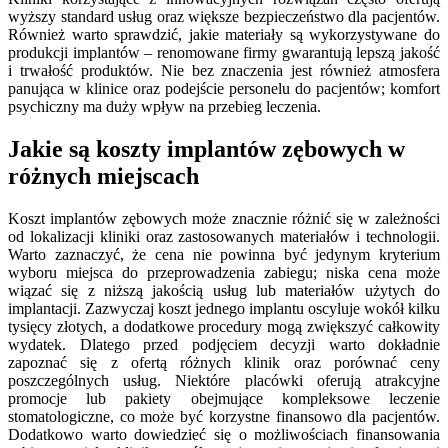
wyższy standard usług oraz większe bezpieczeństwo dla pacjentów.
Również warto sprawdzić, jakie materiały są wykorzystywane do
produkcji implantów – renomowane firmy gwarantują lepszą jakość
i trwałość produktów. Nie bez znaczenia jest również atmosfera
panująca w klinice oraz podejście personelu do pacjentów; komfort
psychiczny ma duży wpływ na przebieg leczenia.
Jakie są koszty implantów zębowych w
różnych miejscach
Koszt implantów zębowych może znacznie różnić się w zależności
od lokalizacji kliniki oraz zastosowanych materiałów i technologii.
Warto zaznaczyć, że cena nie powinna być jedynym kryterium
wyboru miejsca do przeprowadzenia zabiegu; niska cena może
wiązać się z niższą jakością usług lub materiałów użytych do
implantacji. Zazwyczaj koszt jednego implantu oscyluje wokół kilku
tysięcy złotych, a dodatkowe procedury mogą zwiększyć całkowity
wydatek. Dlatego przed podjęciem decyzji warto dokładnie
zapoznać się z ofertą różnych klinik oraz porównać ceny
poszczególnych usług. Niektóre placówki oferują atrakcyjne
promocje lub pakiety obejmujące kompleksowe leczenie
stomatologiczne, co może być korzystne finansowo dla pacjentów.
Dodatkowo warto dowiedzieć się o możliwościach finansowania