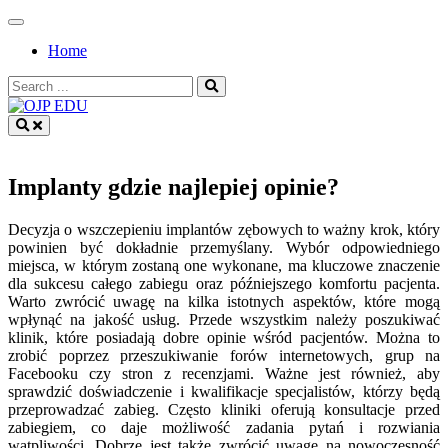
Skip
to
Home
content
Search
for:
OJP EDU
Implanty gdzie najlepiej opinie?
Decyzja o wszczepieniu implantów zębowych to ważny krok, który
powinien być dokładnie przemyślany. Wybór odpowiedniego
miejsca, w którym zostaną one wykonane, ma kluczowe znaczenie
dla sukcesu całego zabiegu oraz późniejszego komfortu pacjenta.
Warto zwrócić uwagę na kilka istotnych aspektów, które mogą
wpłynąć na jakość usług. Przede wszystkim należy poszukiwać
klinik, które posiadają dobre opinie wśród pacjentów. Można to
zrobić poprzez przeszukiwanie forów internetowych, grup na
Facebooku czy stron z recenzjami. Ważne jest również, aby
sprawdzić doświadczenie i kwalifikacje specjalistów, którzy będą
przeprowadzać zabieg. Często kliniki oferują konsultacje przed
zabiegiem, co daje możliwość zadania pytań i rozwiania
wątpliwości. Dobrze jest także zwrócić uwagę na nowoczesność