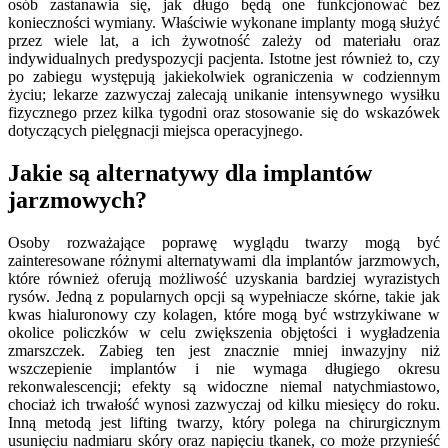
osób zastanawia się, jak długo będą one funkcjonować bez
konieczności wymiany. Właściwie wykonane implanty mogą służyć
przez wiele lat, a ich żywotność zależy od materiału oraz
indywidualnych predyspozycji pacjenta. Istotne jest również to, czy
po zabiegu występują jakiekolwiek ograniczenia w codziennym
życiu; lekarze zazwyczaj zalecają unikanie intensywnego wysiłku
fizycznego przez kilka tygodni oraz stosowanie się do wskazówek
dotyczących pielęgnacji miejsca operacyjnego.
Jakie są alternatywy dla implantów
jarzmowych?
Osoby rozważające poprawę wyglądu twarzy mogą być
zainteresowane różnymi alternatywami dla implantów jarzmowych,
które również oferują możliwość uzyskania bardziej wyrazistych
rysów. Jedną z popularnych opcji są wypełniacze skórne, takie jak
kwas hialuronowy czy kolagen, które mogą być wstrzykiwane w
okolice policzków w celu zwiększenia objętości i wygładzenia
zmarszczek. Zabieg ten jest znacznie mniej inwazyjny niż
wszczepienie implantów i nie wymaga długiego okresu
rekonwalescencji; efekty są widoczne niemal natychmiastowo,
chociaż ich trwałość wynosi zazwyczaj od kilku miesięcy do roku.
Inną metodą jest lifting twarzy, który polega na chirurgicznym
usunięciu nadmiaru skóry oraz napięciu tkanek, co może przynieść