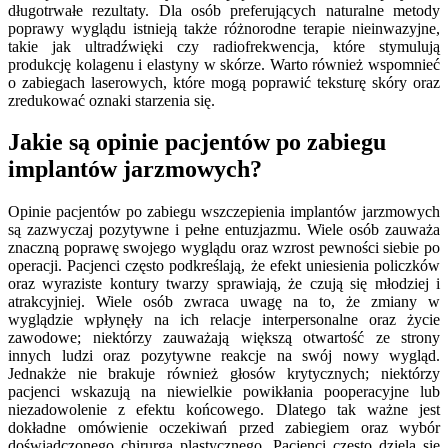
długotrwałe rezultaty. Dla osób preferujących naturalne metody
poprawy wyglądu istnieją także różnorodne terapie nieinwazyjne,
takie jak ultradźwięki czy radiofrekwencja, które stymulują
produkcję kolagenu i elastyny w skórze. Warto również wspomnieć
o zabiegach laserowych, które mogą poprawić teksturę skóry oraz
zredukować oznaki starzenia się.
Jakie są opinie pacjentów po zabiegu
implantów jarzmowych?
Opinie pacjentów po zabiegu wszczepienia implantów jarzmowych
są zazwyczaj pozytywne i pełne entuzjazmu. Wiele osób zauważa
znaczną poprawę swojego wyglądu oraz wzrost pewności siebie po
operacji. Pacjenci często podkreślają, że efekt uniesienia policzków
oraz wyraziste kontury twarzy sprawiają, że czują się młodziej i
atrakcyjniej. Wiele osób zwraca uwagę na to, że zmiany w
wyglądzie wpłynęły na ich relacje interpersonalne oraz życie
zawodowe; niektórzy zauważają większą otwartość ze strony
innych ludzi oraz pozytywne reakcje na swój nowy wygląd.
Jednakże nie brakuje również głosów krytycznych; niektórzy
pacjenci wskazują na niewielkie powikłania pooperacyjne lub
niezadowolenie z efektu końcowego. Dlatego tak ważne jest
dokładne omówienie oczekiwań przed zabiegiem oraz wybór
doświadczonego chirurga plastycznego. Pacjenci często dzielą się