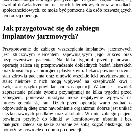
swoimi doświadczeniami na forach internetowych oraz w mediach
społecznościowych, co może być pomocne dla osób rozważających
ten rodzaj operacji.
Jak przygotować się do zabiegu
implantów jarzmowych?
Przygotowanie do zabiegu wszczepienia implantów jarzmowych
jest kluczowym elementem zapewniającym jego sukces oraz
bezpieczeństwo pacjenta. Na kilka tygodni przed planowaną
operacją zaleca się przeprowadzenie dokładnych badań lekarskich
oraz konsultacji z chirurgiem plastycznym. Lekarz powinien ocenić
stan zdrowia pacjenta oraz omówić wszelkie leki przyjmowane na
stałe; niektóre z nich mogą wpływać na krzepliwość krwi i
zwiększać ryzyko powikłań podczas operacji. Ważne jest również
zaprzestanie palenia tytoniu przynajmniej na kilka tygodni przed
zabiegiem, ponieważ nikotyna może negatywnie wpływać na
proces gojenia się ran. Dzień przed operacją warto zadbać o
odpowiednią dietę oraz nawodnienie organizmu; dobrze jest unikać
ciężkostrawnych posiłków oraz alkoholu. W dniu zabiegu pacjent
powinien przybyć do kliniki w komfortowym ubraniu i bez
makijażu; zaleca się także zabranie ze sobą kogoś bliskiego, kto
pomoże w powrocie do domu po operacji.