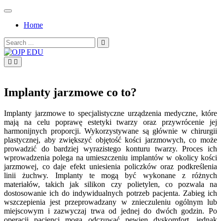
Skip
to
Home
content
Search
for:
OJP EDU
Implanty jarzmowe co to?
Implanty jarzmowe to specjalistyczne urządzenia medyczne, które
mają na celu poprawę estetyki twarzy oraz przywrócenie jej
harmonijnych proporcji. Wykorzystywane są głównie w chirurgii
plastycznej, aby zwiększyć objętość kości jarzmowych, co może
prowadzić do bardziej wyrazistego konturu twarzy. Proces ich
wprowadzenia polega na umieszczeniu implantów w okolicy kości
jarzmowej, co daje efekt uniesienia policzków oraz podkreślenia
linii żuchwy. Implanty te mogą być wykonane z różnych
materiałów, takich jak silikon czy polietylen, co pozwala na
dostosowanie ich do indywidualnych potrzeb pacjenta. Zabieg ich
wszczepienia jest przeprowadzany w znieczuleniu ogólnym lub
miejscowym i zazwyczaj trwa od jednej do dwóch godzin. Po
operacji pacjenci mogą odczuwać pewien dyskomfort, jednak