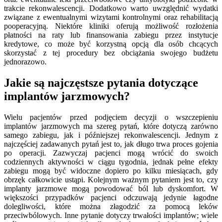
trakcie rekonwalescencji. Dodatkowo warto uwzględnić wydatki
związane z ewentualnymi wizytami kontrolnymi oraz rehabilitacją
pooperacyjną. Niektóre kliniki oferują możliwość rozłożenia
płatności na raty lub finansowania zabiegu przez instytucje
kredytowe, co może być korzystną opcją dla osób chcących
skorzystać z tej procedury bez obciążania swojego budżetu
jednorazowo.
Jakie są najczęstsze pytania dotyczące
implantów jarzmowych?
Wielu pacjentów przed podjęciem decyzji o wszczepieniu
implantów jarzmowych ma szereg pytań, które dotyczą zarówno
samego zabiegu, jak i późniejszej rekonwalescencji. Jednym z
najczęściej zadawanych pytań jest to, jak długo trwa proces gojenia
po operacji. Zazwyczaj pacjenci mogą wrócić do swoich
codziennych aktywności w ciągu tygodnia, jednak pełne efekty
zabiegu mogą być widoczne dopiero po kilku miesiącach, gdy
obrzęk całkowicie ustąpi. Kolejnym ważnym pytaniem jest to, czy
implanty jarzmowe mogą powodować ból lub dyskomfort. W
większości przypadków pacjenci odczuwają jedynie łagodne
dolegliwości, które można złagodzić za pomocą leków
przeciwbólowych. Inne pytanie dotyczy trwałości implantów; wiele