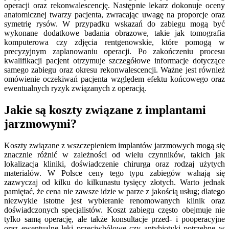
operacji oraz rekonwalescencję. Następnie lekarz dokonuje oceny
anatomicznej twarzy pacjenta, zwracając uwagę na proporcje oraz
symetrię rysów. W przypadku wskazań do zabiegu mogą być
wykonane dodatkowe badania obrazowe, takie jak tomografia
komputerowa czy zdjęcia rentgenowskie, które pomogą w
precyzyjnym zaplanowaniu operacji. Po zakończeniu procesu
kwalifikacji pacjent otrzymuje szczegółowe informacje dotyczące
samego zabiegu oraz okresu rekonwalescencji. Ważne jest również
omówienie oczekiwań pacjenta względem efektu końcowego oraz
ewentualnych ryzyk związanych z operacją.
Jakie są koszty związane z implantami
jarzmowymi?
Koszty związane z wszczepieniem implantów jarzmowych mogą się
znacznie różnić w zależności od wielu czynników, takich jak
lokalizacja kliniki, doświadczenie chirurga oraz rodzaj użytych
materiałów. W Polsce ceny tego typu zabiegów wahają się
zazwyczaj od kilku do kilkunastu tysięcy złotych. Warto jednak
pamiętać, że cena nie zawsze idzie w parze z jakością usług; dlatego
niezwykle istotne jest wybieranie renomowanych klinik oraz
doświadczonych specjalistów. Koszt zabiegu często obejmuje nie
tylko samą operację, ale także konsultacje przed- i pooperacyjne
oraz ewentualne leki przeciwbólowe czy antybiotyki potrzebne w