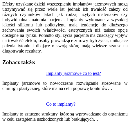
Efekty uzyskane dzięki wszczepieniu implantów jarzmowych mogą
utrzymywać się przez wiele lat, jednak ich trwałość zależy od
różnych czynników takich jak rodzaj użytych materiałów czy
indywidualna anatomia pacjenta. Implanty wykonane z wysokiej
jakości silikonu lub polietylenu mają tendencję do dłuższego
zachowania swoich właściwości estetycznych niż tańsze opcje
dostępne na rynku. Ponadto styl życia pacjenta ma znaczący wpływ
na trwałość efektu; osoby prowadzące zdrowy tryb życia, unikające
palenia tytoniu i dbające o swoją skórę mają większe szanse na
długotrwałe rezultaty.
Zobacz także:
Nawigacja
Implanty jarzmowe co to jest?
wpisu
Implanty jarzmowe to nowoczesne rozwiązanie stosowane w
chirurgii plastycznej, które ma na celu poprawę konturów…
Co to implanty?
Implanty to sztuczne struktury, które są wprowadzane do organizmu
w celu zastąpienia uszkodzonych lub brakujących…