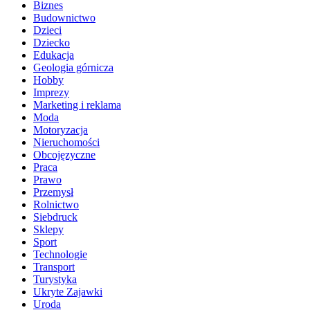
Biznes
Budownictwo
Dzieci
Dziecko
Edukacja
Geologia górnicza
Hobby
Imprezy
Marketing i reklama
Moda
Motoryzacja
Nieruchomości
Obcojęzyczne
Praca
Prawo
Przemysł
Rolnictwo
Siebdruck
Sklepy
Sport
Technologie
Transport
Turystyka
Ukryte Zajawki
Uroda