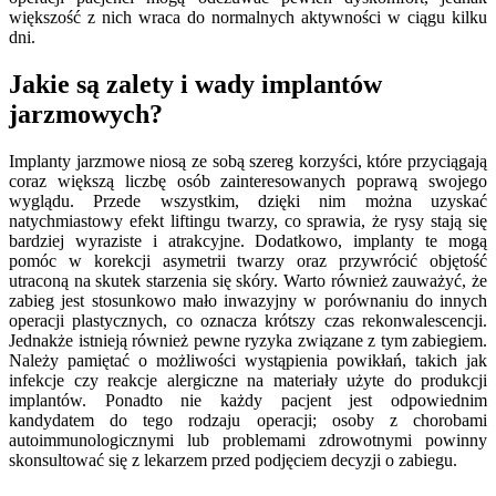
większość z nich wraca do normalnych aktywności w ciągu kilku
dni.
Jakie są zalety i wady implantów
jarzmowych?
Implanty jarzmowe niosą ze sobą szereg korzyści, które przyciągają
coraz większą liczbę osób zainteresowanych poprawą swojego
wyglądu. Przede wszystkim, dzięki nim można uzyskać
natychmiastowy efekt liftingu twarzy, co sprawia, że rysy stają się
bardziej wyraziste i atrakcyjne. Dodatkowo, implanty te mogą
pomóc w korekcji asymetrii twarzy oraz przywrócić objętość
utraconą na skutek starzenia się skóry. Warto również zauważyć, że
zabieg jest stosunkowo mało inwazyjny w porównaniu do innych
operacji plastycznych, co oznacza krótszy czas rekonwalescencji.
Jednakże istnieją również pewne ryzyka związane z tym zabiegiem.
Należy pamiętać o możliwości wystąpienia powikłań, takich jak
infekcje czy reakcje alergiczne na materiały użyte do produkcji
implantów. Ponadto nie każdy pacjent jest odpowiednim
kandydatem do tego rodzaju operacji; osoby z chorobami
autoimmunologicznymi lub problemami zdrowotnymi powinny
skonsultować się z lekarzem przed podjęciem decyzji o zabiegu.