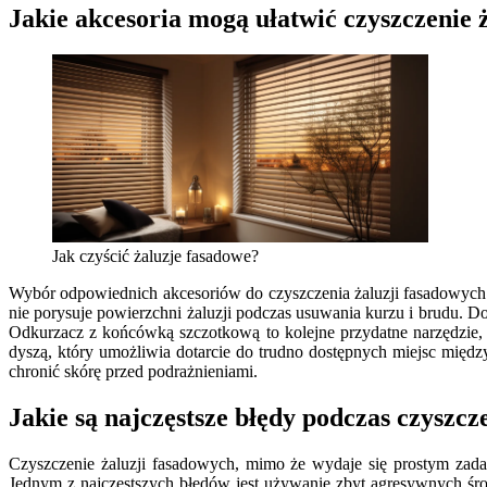
Jakie akcesoria mogą ułatwić czyszczenie 
Jak czyścić żaluzje fasadowe?
Wybór odpowiednich akcesoriów do czyszczenia żaluzji fasadowych m
nie porysuje powierzchni żaluzji podczas usuwania kurzu i brudu. Dob
Odkurzacz z końcówką szczotkową to kolejne przydatne narzędzie, 
dyszą, który umożliwia dotarcie do trudno dostępnych miejsc międ
chronić skórę przed podrażnieniami.
Jakie są najczęstsze błędy podczas czyszcz
Czyszczenie żaluzji fasadowych, mimo że wydaje się prostym zada
Jednym z najczęstszych błędów jest używanie zbyt agresywnych śr