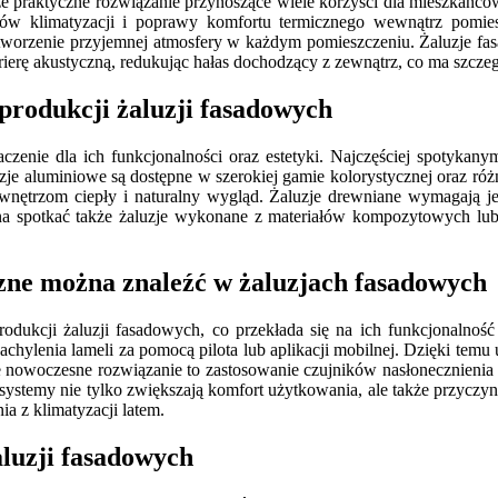
kże praktyczne rozwiązanie przynoszące wiele korzyści dla mieszkańcó
ów klimatyzacji i poprawy komfortu termicznego wewnątrz pomiesz
stworzenie przyjemnej atmosfery w każdym pomieszczeniu. Żaluzje f
rę akustyczną, redukując hałas dochodzący z zewnątrz, co ma szczeg
 produkcji żaluzji fasadowych
enie dla ich funkcjonalności oraz estetyki. Najczęściej spotykanym 
zje aluminiowe są dostępne w szerokiej gamie kolorystycznej oraz różn
nętrzom ciepły i naturalny wygląd. Żaluzje drewniane wymagają jedn
na spotkać także żaluzje wykonane z materiałów kompozytowych lub 
zne można znaleźć w żaluzjach fasadowych
rodukcji żaluzji fasadowych, co przekłada się na ich funkcjonalno
nachylenia lameli za pomocą pilota lub aplikacji mobilnej. Dzięki te
e nowoczesne rozwiązanie to zastosowanie czujników nasłonecznienia
stemy nie tylko zwiększają komfort użytkowania, ale także przyczyni
ia z klimatyzacji latem.
aluzji fasadowych