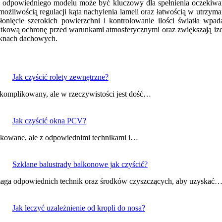
r odpowiedniego modelu może być kluczowy dla spełnienia oczekiwa
żliwością regulacji kąta nachylenia lameli oraz łatwością w utrzyma
onięcie szerokich powierzchni i kontrolowanie ilości światła wpa
datkową ochronę przed warunkami atmosferycznymi oraz zwiększają izo
 oknach dachowych.
Jak czyścić rolety zewnętrzne?
skomplikowany, ale w rzeczywistości jest dość…
Jak czyścić okna PCV?
ikowane, ale z odpowiednimi technikami i…
Szklane balustrady balkonowe jak czyścić?
ymaga odpowiednich technik oraz środków czyszczących, aby uzyskać
Jak leczyć uzależnienie od kropli do nosa?