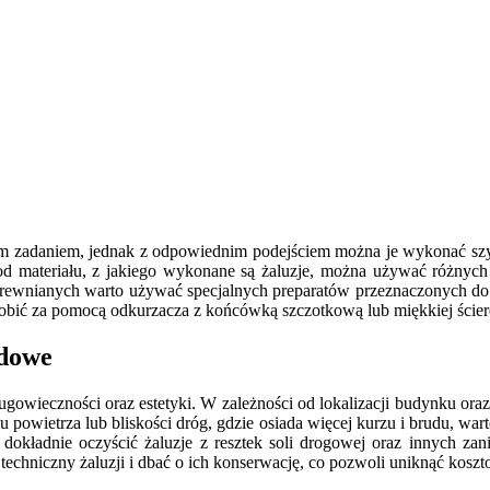
 zadaniem, jednak z odpowiednim podejściem można je wykonać szyb
d materiału, z jakiego wykonane są żaluzje, można używać różnych m
drewnianych warto używać specjalnych preparatów przeznaczonych do 
zrobić za pomocą odkurzacza z końcówką szczotkową lub miękkiej ścier
adowe
ługowieczności oraz estetyki. W zależności od lokalizacji budynku o
powietrza lub bliskości dróg, gdzie osiada więcej kurzu i brudu, wart
o dokładnie oczyścić żaluzje z resztek soli drogowej oraz innych z
techniczny żaluzji i dbać o ich konserwację, co pozwoli uniknąć kosz