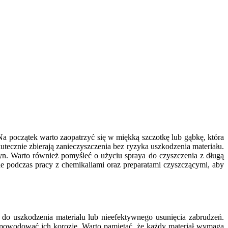
a początek warto zaopatrzyć się w miękką szczotkę lub gąbkę, która
kutecznie zbierają zanieczyszczenia bez ryzyka uszkodzenia materiału.
yn. Warto również pomyśleć o użyciu spraya do czyszczenia z długą
e podczas pracy z chemikaliami oraz preparatami czyszczącymi, aby
do uszkodzenia materiału lub nieefektywnego usunięcia zabrudzeń.
spowodować ich korozję. Warto pamiętać, że każdy materiał wymaga