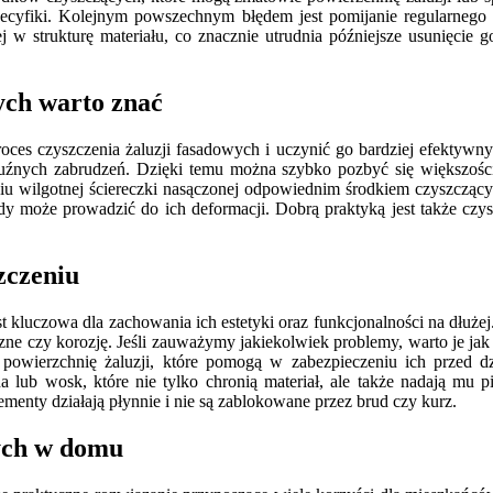
pecyfiki. Kolejnym powszechnym błędem jest pomijanie regularnego 
ej w strukturę materiału, co znacznie utrudnia późniejsze usunięcie
wych warto znać
roces czyszczenia żaluzji fasadowych i uczynić go bardziej efektywn
 luźnych zabrudzeń. Dzięki temu można szybko pozbyć się większości
iu wilgotnej ściereczki nasączonej odpowiednim środkiem czyszczący
y może prowadzić do ich deformacji. Dobrą praktyką jest także czysz
zczeniu
t kluczowa dla zachowania ich estetyki oraz funkcjonalności na dłuże
ne czy korozję. Jeśli zauważymy jakiekolwiek problemy, warto je jak 
 powierzchnię żaluzji, które pomogą w zabezpieczeniu ich przed d
na lub wosk, które nie tylko chronią materiał, ale także nadają m
lementy działają płynnie i nie są zablokowane przez brud czy kurz.
wych w domu