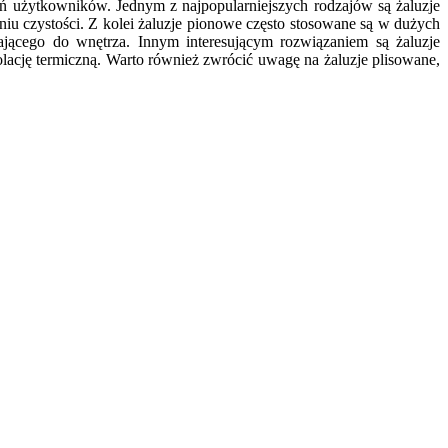
ń użytkowników. Jednym z najpopularniejszych rodzajów są żaluzje
niu czystości. Z kolei żaluzje pionowe często stosowane są w dużych
dającego do wnętrza. Innym interesującym rozwiązaniem są żaluzje
lację termiczną. Warto również zwrócić uwagę na żaluzje plisowane,
…