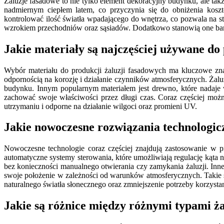
Żaluzje fasadowe to nie tylko element dekoracyjny budynku, ale ta
nadmiernym ciepłem latem, co przyczynia się do obniżenia koszt
kontrolować ilość światła wpadającego do wnętrza, co pozwala na 
wzrokiem przechodniów oraz sąsiadów. Dodatkowo stanowią one barie
Jakie materiały są najczęściej używane do
Wybór materiału do produkcji żaluzji fasadowych ma kluczowe znacz
odpornością na korozję i działanie czynników atmosferycznych. Żalu
budynku. Innym popularnym materiałem jest drewno, które nadaje w
zachować swoje właściwości przez długi czas. Coraz częściej moż
utrzymaniu i odporne na działanie wilgoci oraz promieni UV.
Jakie nowoczesne rozwiązania technologic
Nowoczesne technologie coraz częściej znajdują zastosowanie w p
automatyczne systemy sterowania, które umożliwiają regulację kąta 
bez konieczności manualnego otwierania czy zamykania żaluzji. Inn
swoje położenie w zależności od warunków atmosferycznych. Takie sy
naturalnego światła słonecznego oraz zmniejszenie potrzeby korzystan
Jakie są różnice między różnymi typami ż