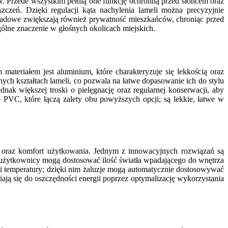
w. Przede wszystkim pełnią one funkcję ochronną przed słońcem oraz
czeń. Dzięki regulacji kąta nachylenia lameli można precyzyjnie
asadowe zwiększają również prywatność mieszkańców, chroniąc przed
ólne znaczenie w głośnych okolicach miejskich.
materiałem jest aluminium, które charakteryzuje się lekkością oraz
ych kształtach lameli, co pozwala na łatwe dopasowanie ich do stylu
ak większej troski o pielęgnację oraz regularnej konserwacji, aby
PVC, które łączą zalety obu powyższych opcji; są lekkie, łatwe w
ść oraz komfort użytkowania. Jednym z innowacyjnych rozwiązań są
mu użytkownicy mogą dostosować ilość światła wpadającego do wnętrza
 i temperatury; dzięki nim żaluzje mogą automatycznie dostosowywać
ają się do oszczędności energii poprzez optymalizację wykorzystania