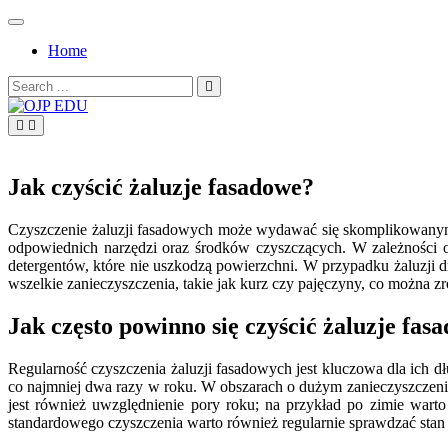
Skip
to
Home
content
Search
for:
OJP EDU
Jak czyścić żaluzje fasadowe?
Czyszczenie żaluzji fasadowych może wydawać się skomplikowanym
odpowiednich narzędzi oraz środków czyszczących. W zależności o
detergentów, które nie uszkodzą powierzchni. W przypadku żaluzji 
wszelkie zanieczyszczenia, takie jak kurz czy pajęczyny, co można 
Jak często powinno się czyścić żaluzje fas
Regularność czyszczenia żaluzji fasadowych jest kluczowa dla ich d
co najmniej dwa razy w roku. W obszarach o dużym zanieczyszczeniu 
jest również uwzględnienie pory roku; na przykład po zimie wart
standardowego czyszczenia warto również regularnie sprawdzać stan 