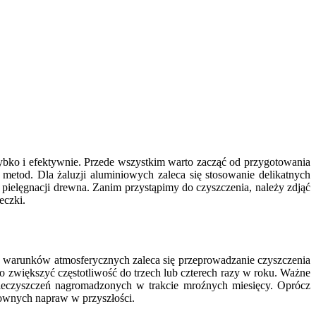
ko i efektywnie. Przede wszystkim warto zacząć od przygotowania
etod. Dla żaluzji aluminiowych zaleca się stosowanie delikatnych
pielęgnacji drewna. Zanim przystąpimy do czyszczenia, należy zdjąć
eczki.
raz warunków atmosferycznych zaleca się przeprowadzanie czyszczenia
o zwiększyć częstotliwość do trzech lub czterech razy w roku. Ważne
anieczyszczeń nagromadzonych w trakcie mroźnych miesięcy. Oprócz
townych napraw w przyszłości.