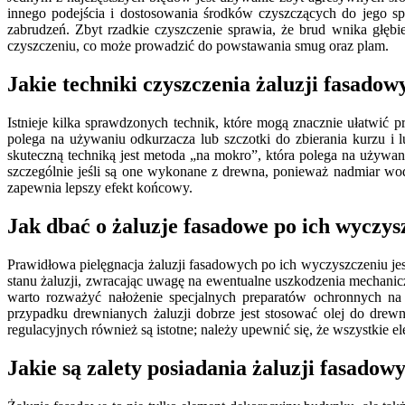
innego podejścia i dostosowania środków czyszczących do jego s
zabrudzeń. Zbyt rzadkie czyszczenie sprawia, że brud wnika głębi
czyszczeniu, co może prowadzić do powstawania smug oraz plam.
Jakie techniki czyszczenia żaluzji fasado
Istnieje kilka sprawdzonych technik, które mogą znacznie ułatwić p
polega na używaniu odkurzacza lub szczotki do zbierania kurzu i
skuteczną techniką jest metoda „na mokro”, która polega na używan
szczególnie jeśli są one wykonane z drewna, ponieważ nadmiar wod
zapewnia lepszy efekt końcowy.
Jak dbać o żaluzje fasadowe po ich wyczys
Prawidłowa pielęgnacja żaluzji fasadowych po ich wyczyszczeniu jes
stanu żaluzji, zwracając uwagę na ewentualne uszkodzenia mechanicz
warto rozważyć nałożenie specjalnych preparatów ochronnych na
przypadku drewnianych żaluzji dobrze jest stosować olej do drew
regulacyjnych również są istotne; należy upewnić się, że wszystkie e
Jakie są zalety posiadania żaluzji fasado