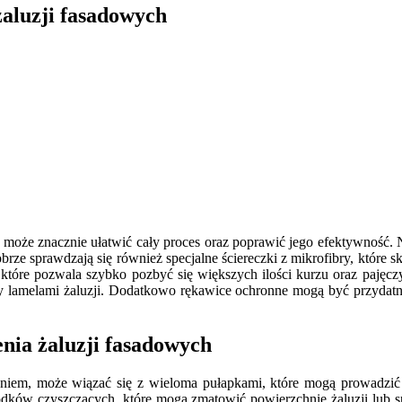
żaluzji fasadowych
oże znacznie ułatwić cały proces oraz poprawić jego efektywność. N
rze sprawdzają się również specjalne ściereczki z mikrofibry, które s
które pozwala szybko pozbyć się większych ilości kurzu oraz pajęcz
zy lamelami żaluzji. Dodatkowo rękawice ochronne mogą być przydatn
enia żaluzji fasadowych
niem, może wiązać się z wieloma pułapkami, które mogą prowadzić 
odków czyszczących, które mogą zmatowić powierzchnię żaluzji lub 