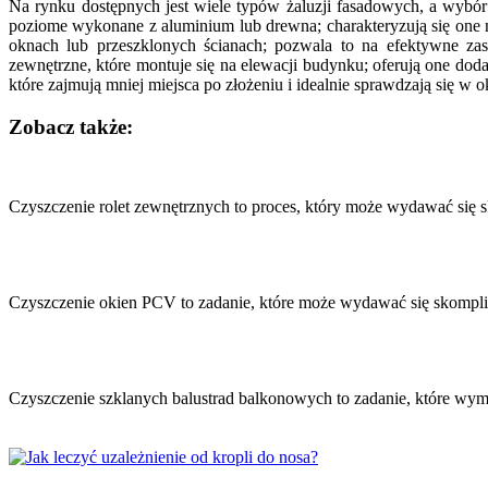
Na rynku dostępnych jest wiele typów żaluzji fasadowych, a wybó
poziome wykonane z aluminium lub drewna; charakteryzują się one mo
oknach lub przeszklonych ścianach; pozwala to na efektywne zasł
zewnętrzne, które montuje się na elewacji budynku; oferują one do
które zajmują mniej miejsca po złożeniu i idealnie sprawdzają się w
Zobacz także:
Nawigacja
wpisu
Czyszczenie rolet zewnętrznych to proces, który może wydawać się 
Czyszczenie okien PCV to zadanie, które może wydawać się skompl
Czyszczenie szklanych balustrad balkonowych to zadanie, które w