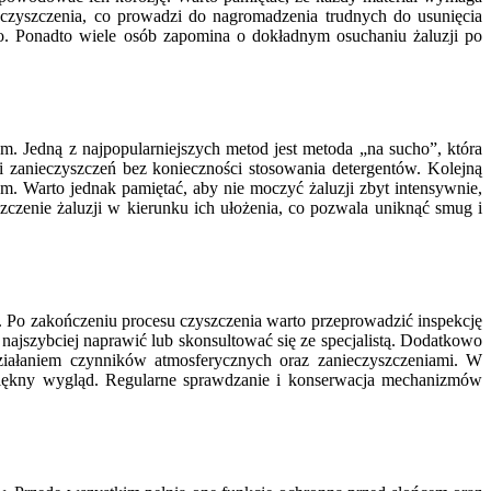
czyszczenia, co prowadzi do nagromadzenia trudnych do usunięcia
 go. Ponadto wiele osób zapomina o dokładnym osuchaniu żaluzji po
ym. Jedną z najpopularniejszych metod jest metoda „na sucho”, która
 zanieczyszczeń bez konieczności stosowania detergentów. Kolejną
m. Warto jednak pamiętać, aby nie moczyć żaluzji zbyt intensywnie,
czenie żaluzji w kierunku ich ułożenia, co pozwala uniknąć smug i
j. Po zakończeniu procesu czyszczenia warto przeprowadzić inspekcję
najszybciej naprawić lub skonsultować się ze specjalistą. Dodatkowo
ziałaniem czynników atmosferycznych oraz zanieczyszczeniami. W
u piękny wygląd. Regularne sprawdzanie i konserwacja mechanizmów