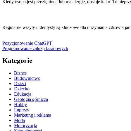
Kiedy osoba jest przeziębiona lub ma alergię, dostaje katar. To nie
Regularne wizyty u dentysty są kluczowe dla utrzymania zdrowia jam
Pozycjonowanie ChatGPT
Programowanie żaluzji fasadowych
Kategorie
Biznes
Budownictwo
Dzieci
Dziecko
Edukacja
Geologia górnicza
Hobby
Imprezy
Marketing i reklama
Moda
Motoryzacja
Nieruchomości