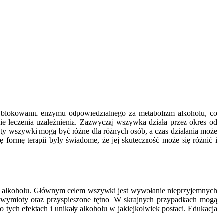
na blokowaniu enzymu odpowiedzialnego za metabolizm alkoholu, co
 leczenia uzależnienia. Zazwyczaj wszywka działa przez okres od
kty wszywki mogą być różne dla różnych osób, a czas działania może
ę formę terapii były świadome, że jej skuteczność może się różnić i
u alkoholu. Głównym celem wszywki jest wywołanie nieprzyjemnych
, wymioty oraz przyspieszone tętno. W skrajnych przypadkach mogą
 tych efektach i unikały alkoholu w jakiejkolwiek postaci. Edukacja