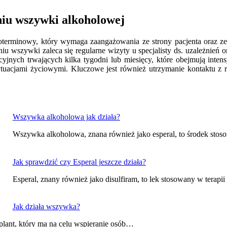
niu wszywki alkoholowej
oterminowy, który wymaga zaangażowania ze strony pacjenta oraz zes
iu wszywki zaleca się regularne wizyty u specjalisty ds. uzależnień
cyjnych trwających kilka tygodni lub miesięcy, które obejmują inte
 sytuacjami życiowymi. Kluczowe jest również utrzymanie kontaktu z 
Wszywka alkoholowa jak działa?
Wszywka alkoholowa, znana również jako esperal, to środek stoso
Jak sprawdzić czy Esperal jeszcze działa?
Esperal, znany również jako disulfiram, to lek stosowany w terapi
Jak działa wszywka?
lant, który ma na celu wspieranie osób…