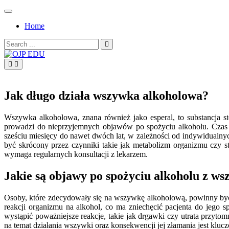
Skip
to
Home
content
Search
for:
OJP EDU
Jak długo działa wszywka alkoholowa?
Wszywka alkoholowa, znana również jako esperal, to substancja s
prowadzi do nieprzyjemnych objawów po spożyciu alkoholu. Czas 
sześciu miesięcy do nawet dwóch lat, w zależności od indywidualny
być skrócony przez czynniki takie jak metabolizm organizmu czy sty
wymaga regularnych konsultacji z lekarzem.
Jakie są objawy po spożyciu alkoholu z w
Osoby, które zdecydowały się na wszywkę alkoholową, powinny by
reakcji organizmu na alkohol, co ma zniechęcić pacjenta do jego
wystąpić poważniejsze reakcje, takie jak drgawki czy utrata przyto
na temat działania wszywki oraz konsekwencji jej złamania jest kluc