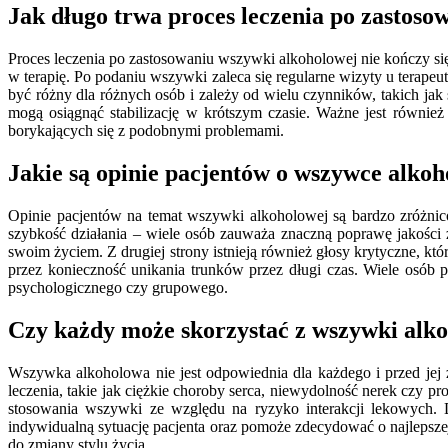
Jak długo trwa proces leczenia po zastos
Proces leczenia po zastosowaniu wszywki alkoholowej nie kończy si
w terapię. Po podaniu wszywki zaleca się regularne wizyty u terapeu
być różny dla różnych osób i zależy od wielu czynników, takich jak
mogą osiągnąć stabilizację w krótszym czasie. Ważne jest równie
borykających się z podobnymi problemami.
Jakie są opinie pacjentów o wszywce alkoh
Opinie pacjentów na temat wszywki alkoholowej są bardzo zróżnico
szybkość działania – wiele osób zauważa znaczną poprawę jakości 
swoim życiem. Z drugiej strony istnieją również głosy krytyczne, któ
przez konieczność unikania trunków przez długi czas. Wiele osób 
psychologicznego czy grupowego.
Czy każdy może skorzystać z wszywki alk
Wszywka alkoholowa nie jest odpowiednia dla każdego i przed jej 
leczenia, takie jak ciężkie choroby serca, niewydolność nerek czy
stosowania wszywki ze względu na ryzyko interakcji lekowych. Dl
indywidualną sytuację pacjenta oraz pomoże zdecydować o najlepszej
do zmiany stylu życia.