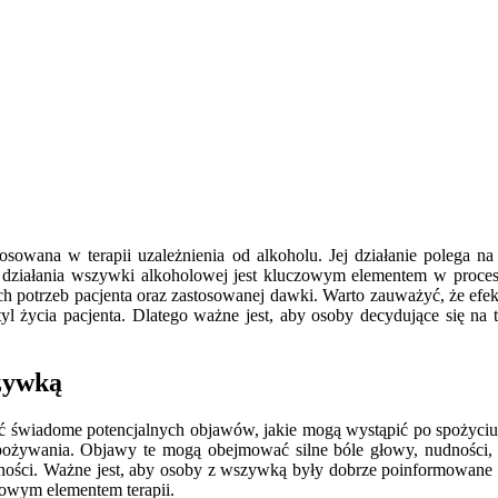
tosowana w terapii uzależnienia od alkoholu. Jej działanie polega 
działania wszywki alkoholowej jest kluczowym elementem w procesie
ch potrzeb pacjenta oraz zastosowanej dawki. Warto zauważyć, że efe
l życia pacjenta. Dlatego ważne jest, aby osoby decydujące się na t
szywką
ć świadome potencjalnych objawów, jakie mogą wystąpić po spożyci
 spożywania. Objawy te mogą obejmować silne bóle głowy, nudności
mności. Ważne jest, aby osoby z wszywką były dobrze poinformowane o
zowym elementem terapii.