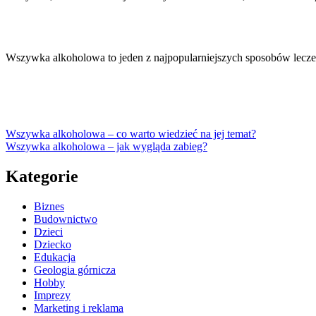
Wszywka alkoholowa to jeden z najpopularniejszych sposobów leczen
Wszywka alkoholowa – co warto wiedzieć na jej temat?
Wszywka alkoholowa – jak wygląda zabieg?
Kategorie
Biznes
Budownictwo
Dzieci
Dziecko
Edukacja
Geologia górnicza
Hobby
Imprezy
Marketing i reklama