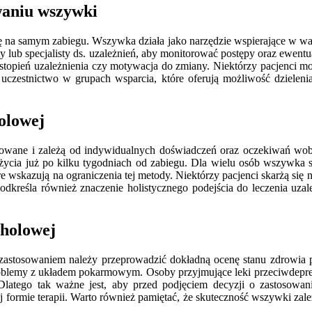
owaniu wszywki
ę na samym zabiegu. Wszywka działa jako narzędzie wspierające w walc
ty lub specjalisty ds. uzależnień, aby monitorować postępy oraz ewen
 stopień uzależnienia czy motywacja do zmiany. Niektórzy pacjenci mo
ż uczestnictwo w grupach wsparcia, które oferują możliwość dzielen
olowej
wane i zależą od indywidualnych doświadczeń oraz oczekiwań wobec 
życia już po kilku tygodniach od zabiegu. Dla wielu osób wszywka st
re wskazują na ograniczenia tej metody. Niektórzy pacjenci skarżą się n
podkreśla również znaczenie holistycznego podejścia do leczenia u
oholowej
zastosowaniem należy przeprowadzić dokładną ocenę stanu zdrowia p
 problemy z układem pokarmowym. Osoby przyjmujące leki przeciwdepre
atego tak ważne jest, aby przed podjęciem decyzji o zastosowaniu
 formie terapii. Warto również pamiętać, że skuteczność wszywki zal