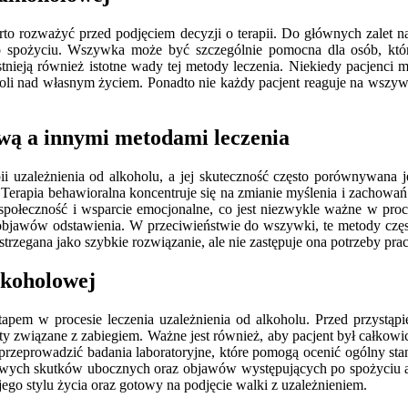
o rozważyć przed podjęciem decyzji o terapii. Do głównych zalet na
spożyciu. Wszywka może być szczególnie pomocna dla osób, które 
tnieją również istotne wady tej metody leczenia. Niekiedy pacjenci m
ntroli nad własnym życiem. Ponadto nie każdy pacjent reaguje na wszy
wą a innymi metodami leczenia
 uzależnienia od alkoholu, a jej skuteczność często porównywana 
. Terapia behawioralna koncentruje się na zmianie myślenia i zachowa
społeczność i wsparcie emocjonalne, co jest niezwykle ważne w proc
objawów odstawienia. W przeciwieństwie do wszywki, te metody częs
egana jako szybkie rozwiązanie, ale nie zastępuje ona potrzeby pracy
lkoholowej
pem w procesie leczenia uzależnienia od alkoholu. Przed przystąpi
kty związane z zabiegiem. Ważne jest również, aby pacjent był całkowi
rzeprowadzić badania laboratoryjne, które pomogą ocenić ogólny st
wych skutków ubocznych oraz objawów występujących po spożyciu alk
go stylu życia oraz gotowy na podjęcie walki z uzależnieniem.