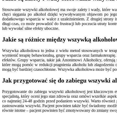
Stosowanie wszywki alkoholowej ma swoje zalety i wady, które wart
chęci sięgania po alkohol dzięki wywoływanym objawom po jego 
dodatkowego wsparcia w walce z uzależnieniem. Z drugiej strony is
długi czas, co może prowadzić do frustracji lub poczucia utraty ko
lub wywołać silne efekty uboczne.
Jakie są różnice między wszywką alkoholo
Wszywka alkoholowa to jedna z wielu metod stosowanych w terapii
wymienić terapię behawioralną, grupy wsparcia oraz farmakoterapię
efektów. Grupy wsparcia, takie jak Anonimowi Alkoholicy, oferują 
które mogą pomóc w redukcji pragnienia alkoholu lub złagodzeniu 
mogą być bardziej czasochłonne. Wszywka alkoholowa może być postrz
Jak przygotować się do zabiegu wszywki a
Przygotowanie do zabiegu wszywki alkoholowej jest kluczowym eta
specjalistą, który oceni jego stan zdrowia oraz omówi wszelkie aspe
co najmniej 24-48 godzin przed podaniem wszywki. Warto również p
zastosowania wszywki. Pacjent powinien także być świadomy możli
równie istotne – pacjent powinien być zmotywowany do zmiany swoje