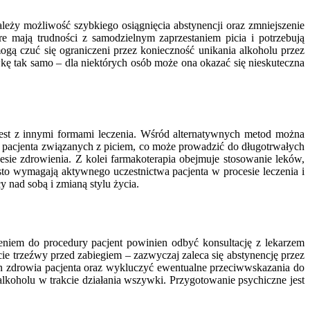
leży możliwość szybkiego osiągnięcia abstynencji oraz zmniejszenie
mają trudności z samodzielnym zaprzestaniem picia i potrzebują
ogą czuć się ograniczeni przez konieczność unikania alkoholu przez
wkę tak samo – dla niektórych osób może ona okazać się nieskuteczna
jest z innymi formami leczenia. Wśród alternatywnych metod można
ń pacjenta związanych z piciem, co może prowadzić do długotrwałych
esie zdrowienia. Z kolei farmakoterapia obejmuje stosowanie leków,
to wymagają aktywnego uczestnictwa pacjenta w procesie leczenia i
 nad sobą i zmianą stylu życia.
eniem do procedury pacjent powinien odbyć konsultację z lekarzem
cie trzeźwy przed zabiegiem – zazwyczaj zaleca się abstynencję przez
an zdrowia pacjenta oraz wykluczyć ewentualne przeciwwskazania do
oholu w trakcie działania wszywki. Przygotowanie psychiczne jest