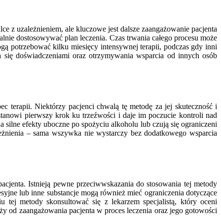
e z uzależnieniem, ale kluczowe jest dalsze zaangażowanie pacjenta
tualnie dostosowywać plan leczenia. Czas trwania całego procesu może
gą potrzebować kilku miesięcy intensywnej terapii, podczas gdy inni
ia się doświadczeniami oraz otrzymywania wsparcia od innych osób
terapii. Niektórzy pacjenci chwalą tę metodę za jej skuteczność i
anowi pierwszy krok ku trzeźwości i daje im poczucie kontroli nad
a silne efekty uboczne po spożyciu alkoholu lub czują się ograniczeni
zależnienia – sama wszywka nie wystarczy bez dodatkowego wsparcia
acjenta. Istnieją pewne przeciwwskazania do stosowania tej metody
syjne lub inne substancje mogą również mieć ograniczenia dotyczące
 tej metody skonsultować się z lekarzem specjalistą, który oceni
eży od zaangażowania pacjenta w proces leczenia oraz jego gotowości