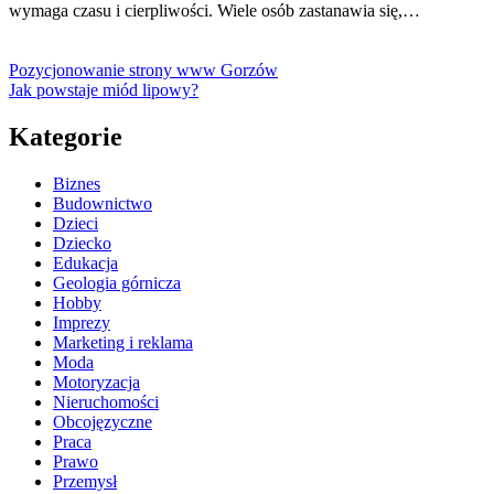
wymaga czasu i cierpliwości. Wiele osób zastanawia się,…
Pozycjonowanie strony www Gorzów
Jak powstaje miód lipowy?
Kategorie
Biznes
Budownictwo
Dzieci
Dziecko
Edukacja
Geologia górnicza
Hobby
Imprezy
Marketing i reklama
Moda
Motoryzacja
Nieruchomości
Obcojęzyczne
Praca
Prawo
Przemysł