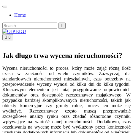
Skip
to
Home
content
Search
for:
OJP EDU
Jak długo trwa wycena nieruchomości?
Wycena nieruchomości to proces, który może zająć różną ilość
czasu w zależności od wielu czynników. Zazwyczaj, dla
standardowych nieruchomości mieszkalnych, czas potrzebny na
przeprowadzenie wyceny wynosi od kilku dni do kilku tygodni.
Kluczowym elementem jest tutaj przygotowanie odpowiednich
dokumentów oraz dostępność rzeczoznawcy majątkowego. W
przypadku bardziej skomplikowanych nieruchomości, takich jak
obiekty komercyjne czy grunty rolne, proces ten może się
wydłużyć. Rzeczoznawcy często muszą przeprowadzić
szczegółowe analizy rynku oraz zbadać różnorodne czynniki
wpływające na wartość danej nieruchomości. Dodatkowo, czas
oczekiwania na wycenę może być wydłużony przez konieczność
uzyskania dodatkowych informacji lub dokumentów od właścicieli