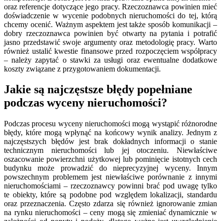
oraz referencje dotyczące jego pracy. Rzeczoznawca powinien mieć
doświadczenie w wycenie podobnych nieruchomości do tej, którą
chcemy ocenić. Ważnym aspektem jest także sposób komunikacji –
dobry rzeczoznawca powinien być otwarty na pytania i potrafić
jasno przedstawić swoje argumenty oraz metodologię pracy. Warto
również ustalić kwestie finansowe przed rozpoczęciem współpracy
– należy zapytać o stawki za usługi oraz ewentualne dodatkowe
koszty związane z przygotowaniem dokumentacji.
Jakie są najczęstsze błędy popełniane
podczas wyceny nieruchomości?
Podczas procesu wyceny nieruchomości mogą wystąpić różnorodne
błędy, które mogą wpłynąć na końcowy wynik analizy. Jednym z
najczęstszych błędów jest brak dokładnych informacji o stanie
technicznym nieruchomości lub jej otoczeniu. Niewłaściwe
oszacowanie powierzchni użytkowej lub pominięcie istotnych cech
budynku może prowadzić do nieprecyzyjnej wyceny. Innym
powszechnym problemem jest niewłaściwe porównanie z innymi
nieruchomościami – rzeczoznawcy powinni brać pod uwagę tylko
te obiekty, które są podobne pod względem lokalizacji, standardu
oraz przeznaczenia. Często zdarza się również ignorowanie zmian
na rynku nieruchomości – ceny mogą się zmieniać dynamicznie w