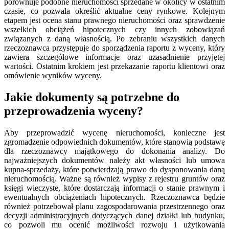
porównuje podobne nieruchomości sprzedane w okolicy w ostatnim
czasie, co pozwala określić aktualne ceny rynkowe. Kolejnym
etapem jest ocena stanu prawnego nieruchomości oraz sprawdzenie
wszelkich obciążeń hipotecznych czy innych zobowiązań
związanych z daną własnością. Po zebraniu wszystkich danych
rzeczoznawca przystępuje do sporządzenia raportu z wyceny, który
zawiera szczegółowe informacje oraz uzasadnienie przyjętej
wartości. Ostatnim krokiem jest przekazanie raportu klientowi oraz
omówienie wyników wyceny.
Jakie dokumenty są potrzebne do
przeprowadzenia wyceny?
Aby przeprowadzić wycenę nieruchomości, konieczne jest
zgromadzenie odpowiednich dokumentów, które stanowią podstawę
dla rzeczoznawcy majątkowego do dokonania analizy. Do
najważniejszych dokumentów należy akt własności lub umowa
kupna-sprzedaży, które potwierdzają prawo do dysponowania daną
nieruchomością. Ważne są również wypisy z rejestru gruntów oraz
księgi wieczyste, które dostarczają informacji o stanie prawnym i
ewentualnych obciążeniach hipotecznych. Rzeczoznawca będzie
również potrzebował planu zagospodarowania przestrzennego oraz
decyzji administracyjnych dotyczących danej działki lub budynku,
co pozwoli mu ocenić możliwości rozwoju i użytkowania