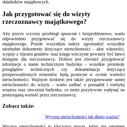
składników majątkowych.
Jak przygotować się do wizyty
rzeczoznawcy majątkowego?
Aby proces wyceny przebiegł sprawnie i bezproblemowo, warto
odpowiednio przygotować się do wizyty rzeczoznawcy
majątkowego. Przede wszystkim należy zgromadzić wszystkie
niezbędne dokumenty dotyczące nieruchomości – akty własności,
wypisy z rejestru gruntów oraz księgi wieczyste powinny być łatwo
dostępne dla rzeczoznawcy. Dobrze jest również przygotować
informacje o stanie technicznym budynku – wszelkie protokoły
przeglądów technicznych czy dokumentacja dotycząca
przeprowadzonych remontów będą pomocne w ocenie wartości
nieruchomości. Ważnym krokiem jest także przygotowanie samej
nieruchomości do wizyty – warto zadbać o porządek i estetykę
wnętrza oraz otoczenia budynku, co może pozytywnie wpłynąć na
postrzeganą wartość przez rzeczoznawcę.
Zobacz także:
Nawigacja
Wycena nieruchomości jak długo ważna?
wpisu
Wycena nieruchomości to kluczowy proces, który ma ogromne