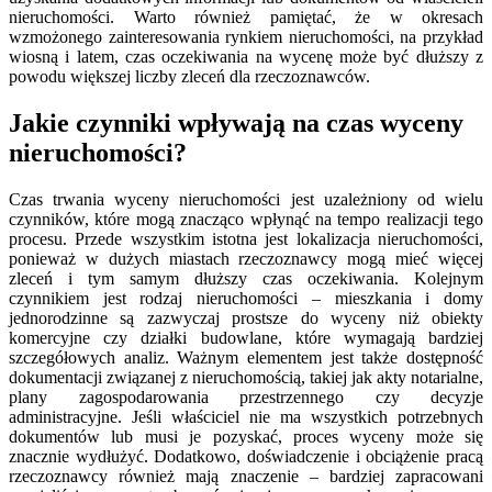
nieruchomości. Warto również pamiętać, że w okresach
wzmożonego zainteresowania rynkiem nieruchomości, na przykład
wiosną i latem, czas oczekiwania na wycenę może być dłuższy z
powodu większej liczby zleceń dla rzeczoznawców.
Jakie czynniki wpływają na czas wyceny
nieruchomości?
Czas trwania wyceny nieruchomości jest uzależniony od wielu
czynników, które mogą znacząco wpłynąć na tempo realizacji tego
procesu. Przede wszystkim istotna jest lokalizacja nieruchomości,
ponieważ w dużych miastach rzeczoznawcy mogą mieć więcej
zleceń i tym samym dłuższy czas oczekiwania. Kolejnym
czynnikiem jest rodzaj nieruchomości – mieszkania i domy
jednorodzinne są zazwyczaj prostsze do wyceny niż obiekty
komercyjne czy działki budowlane, które wymagają bardziej
szczegółowych analiz. Ważnym elementem jest także dostępność
dokumentacji związanej z nieruchomością, takiej jak akty notarialne,
plany zagospodarowania przestrzennego czy decyzje
administracyjne. Jeśli właściciel nie ma wszystkich potrzebnych
dokumentów lub musi je pozyskać, proces wyceny może się
znacznie wydłużyć. Dodatkowo, doświadczenie i obciążenie pracą
rzeczoznawcy również mają znaczenie – bardziej zapracowani