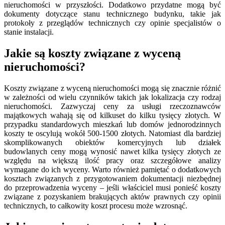
nieruchomości w przyszłości. Dodatkowo przydatne mogą być
dokumenty dotyczące stanu technicznego budynku, takie jak
protokoły z przeglądów technicznych czy opinie specjalistów o
stanie instalacji.
Jakie są koszty związane z wyceną
nieruchomości?
Koszty związane z wyceną nieruchomości mogą się znacznie różnić
w zależności od wielu czynników takich jak lokalizacja czy rodzaj
nieruchomości. Zazwyczaj ceny za usługi rzeczoznawców
majątkowych wahają się od kilkuset do kilku tysięcy złotych. W
przypadku standardowych mieszkań lub domów jednorodzinnych
koszty te oscylują wokół 500-1500 złotych. Natomiast dla bardziej
skomplikowanych obiektów komercyjnych lub działek
budowlanych ceny mogą wynosić nawet kilka tysięcy złotych ze
względu na większą ilość pracy oraz szczegółowe analizy
wymagane do ich wyceny. Warto również pamiętać o dodatkowych
kosztach związanych z przygotowaniem dokumentacji niezbędnej
do przeprowadzenia wyceny – jeśli właściciel musi ponieść koszty
związane z pozyskaniem brakujących aktów prawnych czy opinii
technicznych, to całkowity koszt procesu może wzrosnąć.