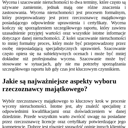
Wycena i szacowanie nieruchomości to dwa terminy, które często są
używane zamiennie, jednak mają one różne znaczenia i
zastosowania. Wycena nieruchomości jest procesem formalnym,
który przeprowadzany jest przez rzeczoznawcę majątkowego
posiadającego odpowiednie uprawnienia i certyfikaty. Wycena
kończy się sporządzeniem szczegółowego raportu, który zawiera
uzasadnienie przyjętej wartości oraz wszystkie istotne informacje
dotyczące danej nieruchomości. Z kolei szacowanie nieruchomości
to mniej formalny proces, który może być przeprowadzony przez
osobę nieposiadającą specjalistycznych uprawnień. Szacowanie
często opiera się na subiektywnych ocenach i może być mniej
dokładne niż profesjonalna wycena. Szacowanie może być
stosowane w sytuacjach, gdy nie ma potrzeby sporządzania
szczegółowego raportu lub gdy czas jest kluczowym czynnikiem.
Jakie są najważniejsze aspekty wyboru
rzeczoznawcy majątkowego?
Wybór rzeczoznawcy majątkowego to kluczowy krok w procesie
wyceny nieruchomości. Istotne jest, aby znaleźć specjalistę z
odpowiednimi kwalifikacjami oraz doświadczeniem w danej
dziedzinie. Przede wszystkim warto zwrócić uwagę na posiadane
przez rzeczoznawcę licencje oraz certyfikaty potwierdzające jego
kompetencje. Dobrze jest również sprawdzić opinie innych klientów