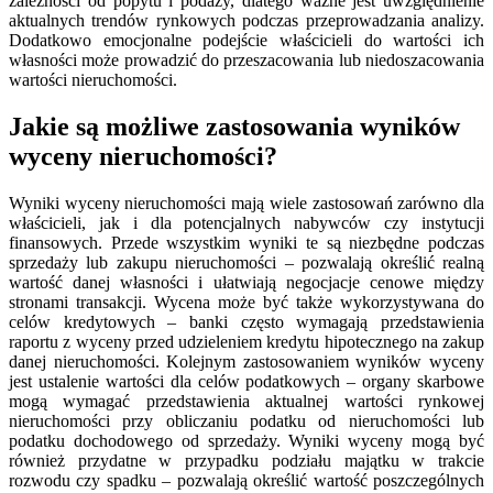
zależności od popytu i podaży, dlatego ważne jest uwzględnienie
aktualnych trendów rynkowych podczas przeprowadzania analizy.
Dodatkowo emocjonalne podejście właścicieli do wartości ich
własności może prowadzić do przeszacowania lub niedoszacowania
wartości nieruchomości.
Jakie są możliwe zastosowania wyników
wyceny nieruchomości?
Wyniki wyceny nieruchomości mają wiele zastosowań zarówno dla
właścicieli, jak i dla potencjalnych nabywców czy instytucji
finansowych. Przede wszystkim wyniki te są niezbędne podczas
sprzedaży lub zakupu nieruchomości – pozwalają określić realną
wartość danej własności i ułatwiają negocjacje cenowe między
stronami transakcji. Wycena może być także wykorzystywana do
celów kredytowych – banki często wymagają przedstawienia
raportu z wyceny przed udzieleniem kredytu hipotecznego na zakup
danej nieruchomości. Kolejnym zastosowaniem wyników wyceny
jest ustalenie wartości dla celów podatkowych – organy skarbowe
mogą wymagać przedstawienia aktualnej wartości rynkowej
nieruchomości przy obliczaniu podatku od nieruchomości lub
podatku dochodowego od sprzedaży. Wyniki wyceny mogą być
również przydatne w przypadku podziału majątku w trakcie
rozwodu czy spadku – pozwalają określić wartość poszczególnych