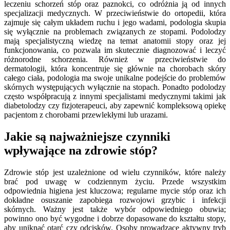
leczeniu schorzeń stóp oraz paznokci, co odróżnia ją od innych
specjalizacji medycznych. W przeciwieństwie do ortopedii, która
zajmuje się całym układem ruchu i jego wadami, podologia skupia
się wyłącznie na problemach związanych ze stopami. Podolodzy
mają specjalistyczną wiedzę na temat anatomii stopy oraz jej
funkcjonowania, co pozwala im skutecznie diagnozować i leczyć
różnorodne schorzenia. Również w przeciwieństwie do
dermatologii, która koncentruje się głównie na chorobach skóry
całego ciała, podologia ma swoje unikalne podejście do problemów
skórnych występujących wyłącznie na stopach. Ponadto podolodzy
często współpracują z innymi specjalistami medycznymi takimi jak
diabetolodzy czy fizjoterapeuci, aby zapewnić kompleksową opiekę
pacjentom z chorobami przewlekłymi lub urazami.
Jakie są najważniejsze czynniki
wpływające na zdrowie stóp?
Zdrowie stóp jest uzależnione od wielu czynników, które należy
brać pod uwagę w codziennym życiu. Przede wszystkim
odpowiednia higiena jest kluczowa; regularne mycie stóp oraz ich
dokładne osuszanie zapobiega rozwojowi grzybic i infekcji
skórnych. Ważny jest także wybór odpowiedniego obuwia;
powinno ono być wygodne i dobrze dopasowane do kształtu stopy,
aby uniknąć otarć czy odcisków. Osoby prowadzące aktywny tryb