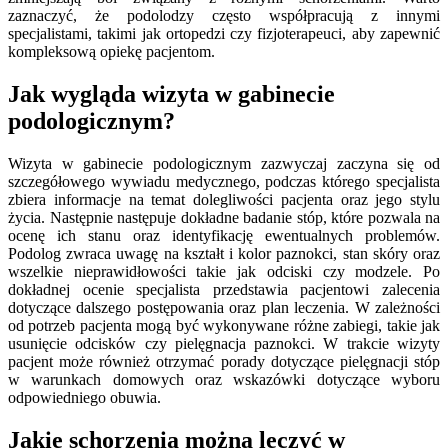
zaznaczyć, że podolodzy często współpracują z innymi
specjalistami, takimi jak ortopedzi czy fizjoterapeuci, aby zapewnić
kompleksową opiekę pacjentom.
Jak wygląda wizyta w gabinecie
podologicznym?
Wizyta w gabinecie podologicznym zazwyczaj zaczyna się od
szczegółowego wywiadu medycznego, podczas którego specjalista
zbiera informacje na temat dolegliwości pacjenta oraz jego stylu
życia. Następnie następuje dokładne badanie stóp, które pozwala na
ocenę ich stanu oraz identyfikację ewentualnych problemów.
Podolog zwraca uwagę na kształt i kolor paznokci, stan skóry oraz
wszelkie nieprawidłowości takie jak odciski czy modzele. Po
dokładnej ocenie specjalista przedstawia pacjentowi zalecenia
dotyczące dalszego postępowania oraz plan leczenia. W zależności
od potrzeb pacjenta mogą być wykonywane różne zabiegi, takie jak
usunięcie odcisków czy pielęgnacja paznokci. W trakcie wizyty
pacjent może również otrzymać porady dotyczące pielęgnacji stóp
w warunkach domowych oraz wskazówki dotyczące wyboru
odpowiedniego obuwia.
Jakie schorzenia można leczyć w