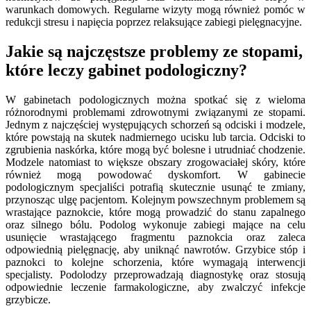
warunkach domowych. Regularne wizyty mogą również pomóc w
redukcji stresu i napięcia poprzez relaksujące zabiegi pielęgnacyjne.
Jakie są najczęstsze problemy ze stopami,
które leczy gabinet podologiczny?
W gabinetach podologicznych można spotkać się z wieloma
różnorodnymi problemami zdrowotnymi związanymi ze stopami.
Jednym z najczęściej występujących schorzeń są odciski i modzele,
które powstają na skutek nadmiernego ucisku lub tarcia. Odciski to
zgrubienia naskórka, które mogą być bolesne i utrudniać chodzenie.
Modzele natomiast to większe obszary zrogowaciałej skóry, które
również mogą powodować dyskomfort. W gabinecie
podologicznym specjaliści potrafią skutecznie usunąć te zmiany,
przynosząc ulgę pacjentom. Kolejnym powszechnym problemem są
wrastające paznokcie, które mogą prowadzić do stanu zapalnego
oraz silnego bólu. Podolog wykonuje zabiegi mające na celu
usunięcie wrastającego fragmentu paznokcia oraz zaleca
odpowiednią pielęgnację, aby uniknąć nawrotów. Grzybice stóp i
paznokci to kolejne schorzenia, które wymagają interwencji
specjalisty. Podolodzy przeprowadzają diagnostykę oraz stosują
odpowiednie leczenie farmakologiczne, aby zwalczyć infekcje
grzybicze.