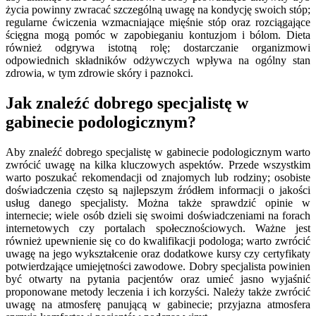
życia powinny zwracać szczególną uwagę na kondycję swoich stóp;
regularne ćwiczenia wzmacniające mięśnie stóp oraz rozciągające
ścięgna mogą pomóc w zapobieganiu kontuzjom i bólom. Dieta
również odgrywa istotną rolę; dostarczanie organizmowi
odpowiednich składników odżywczych wpływa na ogólny stan
zdrowia, w tym zdrowie skóry i paznokci.
Jak znaleźć dobrego specjalistę w
gabinecie podologicznym?
Aby znaleźć dobrego specjalistę w gabinecie podologicznym warto
zwrócić uwagę na kilka kluczowych aspektów. Przede wszystkim
warto poszukać rekomendacji od znajomych lub rodziny; osobiste
doświadczenia często są najlepszym źródłem informacji o jakości
usług danego specjalisty. Można także sprawdzić opinie w
internecie; wiele osób dzieli się swoimi doświadczeniami na forach
internetowych czy portalach społecznościowych. Ważne jest
również upewnienie się co do kwalifikacji podologa; warto zwrócić
uwagę na jego wykształcenie oraz dodatkowe kursy czy certyfikaty
potwierdzające umiejętności zawodowe. Dobry specjalista powinien
być otwarty na pytania pacjentów oraz umieć jasno wyjaśnić
proponowane metody leczenia i ich korzyści. Należy także zwrócić
uwagę na atmosferę panującą w gabinecie; przyjazna atmosfera