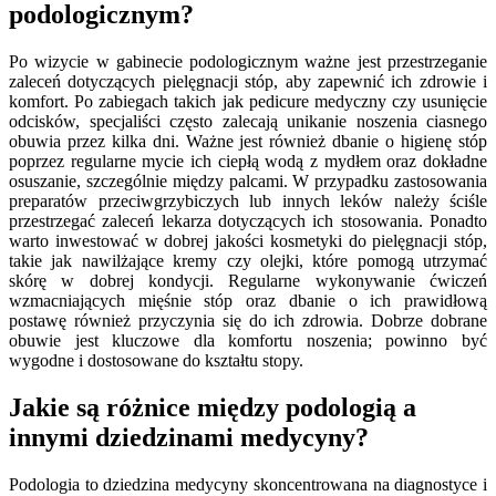
podologicznym?
Po wizycie w gabinecie podologicznym ważne jest przestrzeganie
zaleceń dotyczących pielęgnacji stóp, aby zapewnić ich zdrowie i
komfort. Po zabiegach takich jak pedicure medyczny czy usunięcie
odcisków, specjaliści często zalecają unikanie noszenia ciasnego
obuwia przez kilka dni. Ważne jest również dbanie o higienę stóp
poprzez regularne mycie ich ciepłą wodą z mydłem oraz dokładne
osuszanie, szczególnie między palcami. W przypadku zastosowania
preparatów przeciwgrzybiczych lub innych leków należy ściśle
przestrzegać zaleceń lekarza dotyczących ich stosowania. Ponadto
warto inwestować w dobrej jakości kosmetyki do pielęgnacji stóp,
takie jak nawilżające kremy czy olejki, które pomogą utrzymać
skórę w dobrej kondycji. Regularne wykonywanie ćwiczeń
wzmacniających mięśnie stóp oraz dbanie o ich prawidłową
postawę również przyczynia się do ich zdrowia. Dobrze dobrane
obuwie jest kluczowe dla komfortu noszenia; powinno być
wygodne i dostosowane do kształtu stopy.
Jakie są różnice między podologią a
innymi dziedzinami medycyny?
Podologia to dziedzina medycyny skoncentrowana na diagnostyce i