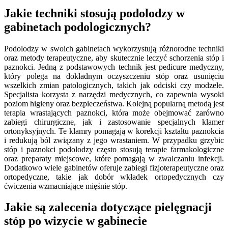
Jakie techniki stosują podolodzy w
gabinetach podologicznych?
Podolodzy w swoich gabinetach wykorzystują różnorodne techniki
oraz metody terapeutyczne, aby skutecznie leczyć schorzenia stóp i
paznokci. Jedną z podstawowych technik jest pedicure medyczny,
który polega na dokładnym oczyszczeniu stóp oraz usunięciu
wszelkich zmian patologicznych, takich jak odciski czy modzele.
Specjalista korzysta z narzędzi medycznych, co zapewnia wysoki
poziom higieny oraz bezpieczeństwa. Kolejną popularną metodą jest
terapia wrastających paznokci, która może obejmować zarówno
zabiegi chirurgiczne, jak i zastosowanie specjalnych klamer
ortonyksyjnych. Te klamry pomagają w korekcji kształtu paznokcia
i redukują ból związany z jego wrastaniem. W przypadku grzybic
stóp i paznokci podolodzy często stosują terapie farmakologiczne
oraz preparaty miejscowe, które pomagają w zwalczaniu infekcji.
Dodatkowo wiele gabinetów oferuje zabiegi fizjoterapeutyczne oraz
ortopedyczne, takie jak dobór wkładek ortopedycznych czy
ćwiczenia wzmacniające mięśnie stóp.
Jakie są zalecenia dotyczące pielęgnacji
stóp po wizycie w gabinecie