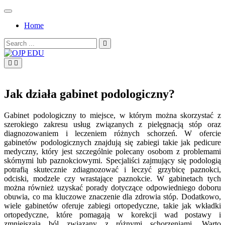
Skip
to
Home
content
Search
for:
OJP EDU
Jak działa gabinet podologiczny?
Gabinet podologiczny to miejsce, w którym można skorzystać z
szerokiego zakresu usług związanych z pielęgnacją stóp oraz
diagnozowaniem i leczeniem różnych schorzeń. W ofercie
gabinetów podologicznych znajdują się zabiegi takie jak pedicure
medyczny, który jest szczególnie polecany osobom z problemami
skórnymi lub paznokciowymi. Specjaliści zajmujący się podologią
potrafią skutecznie zdiagnozować i leczyć grzybicę paznokci,
odciski, modzele czy wrastające paznokcie. W gabinetach tych
można również uzyskać porady dotyczące odpowiedniego doboru
obuwia, co ma kluczowe znaczenie dla zdrowia stóp. Dodatkowo,
wiele gabinetów oferuje zabiegi ortopedyczne, takie jak wkładki
ortopedyczne, które pomagają w korekcji wad postawy i
zmniejszają ból związany z różnymi schorzeniami. Warto