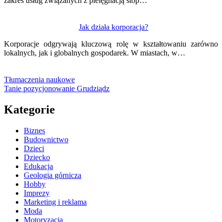
zakres usług związanych z pielęgnacją stóp…
Jak działa korporacja?
Korporacje odgrywają kluczową rolę w kształtowaniu zarówno
lokalnych, jak i globalnych gospodarek. W miastach, w…
Tłumaczenia naukowe
Tanie pozycjonowanie Grudziądz
Kategorie
Biznes
Budownictwo
Dzieci
Dziecko
Edukacja
Geologia górnicza
Hobby
Imprezy
Marketing i reklama
Moda
Motoryzacja