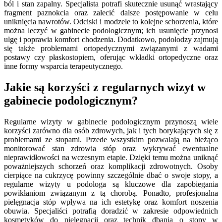
ból i stan zapalny. Specjalista potrafi skutecznie usunąć wrastający
fragment paznokcia oraz zalecić dalsze postępowanie w celu
uniknięcia nawrotów. Odciski i modzele to kolejne schorzenia, które
można leczyć w gabinecie podologicznym; ich usunięcie przynosi
ulgę i poprawia komfort chodzenia. Dodatkowo, podolodzy zajmują
się także problemami ortopedycznymi związanymi z wadami
postawy czy płaskostopiem, oferując wkładki ortopedyczne oraz
inne formy wsparcia terapeutycznego.
Jakie są korzyści z regularnych wizyt w
gabinecie podologicznym?
Regularne wizyty w gabinecie podologicznym przynoszą wiele
korzyści zarówno dla osób zdrowych, jak i tych borykających się z
problemami ze stopami. Przede wszystkim pozwalają na bieżąco
monitorować stan zdrowia stóp oraz wykrywać ewentualne
nieprawidłowości na wczesnym etapie. Dzięki temu można uniknąć
poważniejszych schorzeń oraz komplikacji zdrowotnych. Osoby
cierpiące na cukrzycę powinny szczególnie dbać o swoje stopy, a
regularne wizyty u podologa są kluczowe dla zapobiegania
powikłaniom związanym z tą chorobą. Ponadto, profesjonalna
pielęgnacja stóp wpływa na ich estetykę oraz komfort noszenia
obuwia. Specjaliści potrafią doradzić w zakresie odpowiednich
kosmetyków do pielęgnacji oraz technik dbania o stopy w