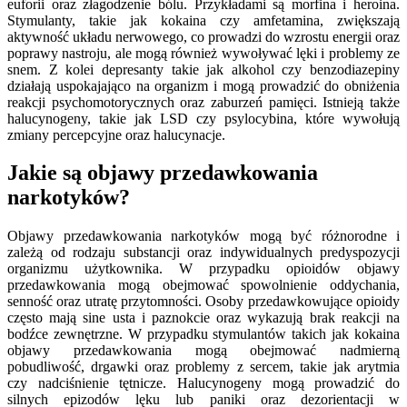
euforii oraz złagodzenie bólu. Przykładami są morfina i heroina.
Stymulanty, takie jak kokaina czy amfetamina, zwiększają
aktywność układu nerwowego, co prowadzi do wzrostu energii oraz
poprawy nastroju, ale mogą również wywoływać lęki i problemy ze
snem. Z kolei depresanty takie jak alkohol czy benzodiazepiny
działają uspokajająco na organizm i mogą prowadzić do obniżenia
reakcji psychomotorycznych oraz zaburzeń pamięci. Istnieją także
halucynogeny, takie jak LSD czy psylocybina, które wywołują
zmiany percepcyjne oraz halucynacje.
Jakie są objawy przedawkowania
narkotyków?
Objawy przedawkowania narkotyków mogą być różnorodne i
zależą od rodzaju substancji oraz indywidualnych predyspozycji
organizmu użytkownika. W przypadku opioidów objawy
przedawkowania mogą obejmować spowolnienie oddychania,
senność oraz utratę przytomności. Osoby przedawkowujące opioidy
często mają sine usta i paznokcie oraz wykazują brak reakcji na
bodźce zewnętrzne. W przypadku stymulantów takich jak kokaina
objawy przedawkowania mogą obejmować nadmierną
pobudliwość, drgawki oraz problemy z sercem, takie jak arytmia
czy nadciśnienie tętnicze. Halucynogeny mogą prowadzić do
silnych epizodów lęku lub paniki oraz dezorientacji w