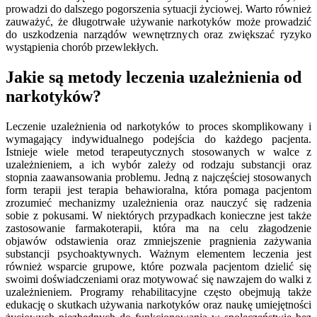
prowadzi do dalszego pogorszenia sytuacji życiowej. Warto również
zauważyć, że długotrwałe używanie narkotyków może prowadzić
do uszkodzenia narządów wewnętrznych oraz zwiększać ryzyko
wystąpienia chorób przewlekłych.
Jakie są metody leczenia uzależnienia od
narkotyków?
Leczenie uzależnienia od narkotyków to proces skomplikowany i
wymagający indywidualnego podejścia do każdego pacjenta.
Istnieje wiele metod terapeutycznych stosowanych w walce z
uzależnieniem, a ich wybór zależy od rodzaju substancji oraz
stopnia zaawansowania problemu. Jedną z najczęściej stosowanych
form terapii jest terapia behawioralna, która pomaga pacjentom
zrozumieć mechanizmy uzależnienia oraz nauczyć się radzenia
sobie z pokusami. W niektórych przypadkach konieczne jest także
zastosowanie farmakoterapii, która ma na celu złagodzenie
objawów odstawienia oraz zmniejszenie pragnienia zażywania
substancji psychoaktywnych. Ważnym elementem leczenia jest
również wsparcie grupowe, które pozwala pacjentom dzielić się
swoimi doświadczeniami oraz motywować się nawzajem do walki z
uzależnieniem. Programy rehabilitacyjne często obejmują także
edukację o skutkach używania narkotyków oraz naukę umiejętności