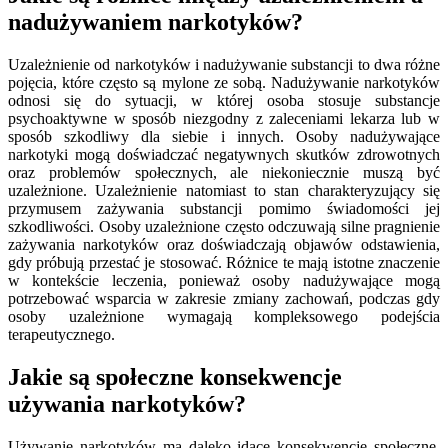
nadużywaniem narkotyków?
Uzależnienie od narkotyków i nadużywanie substancji to dwa różne
pojęcia, które często są mylone ze sobą. Nadużywanie narkotyków
odnosi się do sytuacji, w której osoba stosuje substancje
psychoaktywne w sposób niezgodny z zaleceniami lekarza lub w
sposób szkodliwy dla siebie i innych. Osoby nadużywające
narkotyki mogą doświadczać negatywnych skutków zdrowotnych
oraz problemów społecznych, ale niekoniecznie muszą być
uzależnione. Uzależnienie natomiast to stan charakteryzujący się
przymusem zażywania substancji pomimo świadomości jej
szkodliwości. Osoby uzależnione często odczuwają silne pragnienie
zażywania narkotyków oraz doświadczają objawów odstawienia,
gdy próbują przestać je stosować. Różnice te mają istotne znaczenie
w kontekście leczenia, ponieważ osoby nadużywające mogą
potrzebować wsparcia w zakresie zmiany zachowań, podczas gdy
osoby uzależnione wymagają kompleksowego podejścia
terapeutycznego.
Jakie są społeczne konsekwencje
używania narkotyków?
Używanie narkotyków ma daleko idące konsekwencje społeczne,