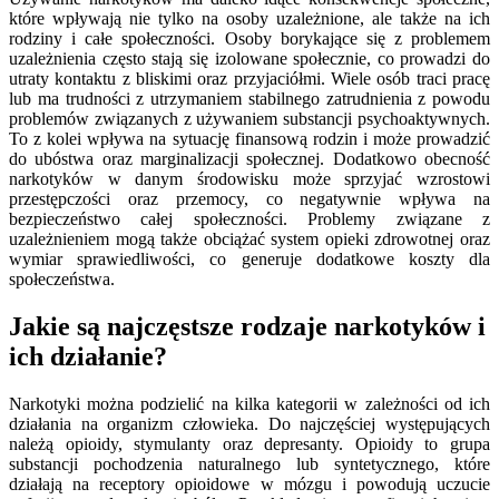
które wpływają nie tylko na osoby uzależnione, ale także na ich
rodziny i całe społeczności. Osoby borykające się z problemem
uzależnienia często stają się izolowane społecznie, co prowadzi do
utraty kontaktu z bliskimi oraz przyjaciółmi. Wiele osób traci pracę
lub ma trudności z utrzymaniem stabilnego zatrudnienia z powodu
problemów związanych z używaniem substancji psychoaktywnych.
To z kolei wpływa na sytuację finansową rodzin i może prowadzić
do ubóstwa oraz marginalizacji społecznej. Dodatkowo obecność
narkotyków w danym środowisku może sprzyjać wzrostowi
przestępczości oraz przemocy, co negatywnie wpływa na
bezpieczeństwo całej społeczności. Problemy związane z
uzależnieniem mogą także obciążać system opieki zdrowotnej oraz
wymiar sprawiedliwości, co generuje dodatkowe koszty dla
społeczeństwa.
Jakie są najczęstsze rodzaje narkotyków i
ich działanie?
Narkotyki można podzielić na kilka kategorii w zależności od ich
działania na organizm człowieka. Do najczęściej występujących
należą opioidy, stymulanty oraz depresanty. Opioidy to grupa
substancji pochodzenia naturalnego lub syntetycznego, które
działają na receptory opioidowe w mózgu i powodują uczucie