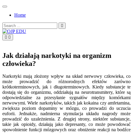
Skip
to
Home
content
Search
for:
OJP EDU
Jak działają narkotyki na organizm
człowieka?
Narkotyki mają złożony wpływ na układ nerwowy człowieka, co
może prowadzić do różnorodnych efektów zarówno
krótkoterminowych, jak i długoterminowych. Kiedy substancje te
dostają się do organizmu, oddziałują na neurotransmitery, które są
odpowiedzialne za przesyłanie sygnałów między komórkami
nerwowymi. Wiele narkotyków, takich jak kokaina czy amfetamina,
zwiększa poziom dopaminy w mózgu, co prowadzi do uczucia
euforii. Jednakże, nadmierna stymulacja układu nagrody może
prowadzić do uzależnienia. Z drugiej strony, niektóre substancje,
takie jak opioidy, działają jako depresanty, co może powodować
spowolnienie funkcji mózgowych oraz obniżenie reakcji na bodźce