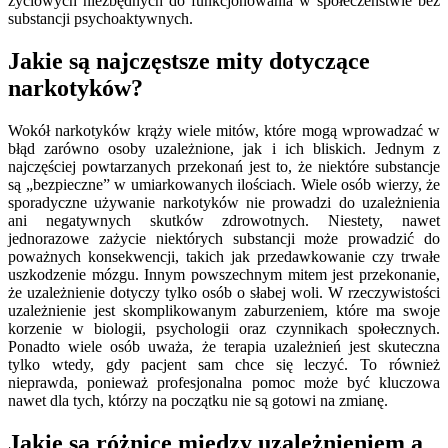
życiowych niezbędnych do funkcjonowania w społeczeństwie bez
substancji psychoaktywnych.
Jakie są najczęstsze mity dotyczące
narkotyków?
Wokół narkotyków krąży wiele mitów, które mogą wprowadzać w
błąd zarówno osoby uzależnione, jak i ich bliskich. Jednym z
najczęściej powtarzanych przekonań jest to, że niektóre substancje
są „bezpieczne” w umiarkowanych ilościach. Wiele osób wierzy, że
sporadyczne używanie narkotyków nie prowadzi do uzależnienia
ani negatywnych skutków zdrowotnych. Niestety, nawet
jednorazowe zażycie niektórych substancji może prowadzić do
poważnych konsekwencji, takich jak przedawkowanie czy trwałe
uszkodzenie mózgu. Innym powszechnym mitem jest przekonanie,
że uzależnienie dotyczy tylko osób o słabej woli. W rzeczywistości
uzależnienie jest skomplikowanym zaburzeniem, które ma swoje
korzenie w biologii, psychologii oraz czynnikach społecznych.
Ponadto wiele osób uważa, że terapia uzależnień jest skuteczna
tylko wtedy, gdy pacjent sam chce się leczyć. To również
nieprawda, ponieważ profesjonalna pomoc może być kluczowa
nawet dla tych, którzy na początku nie są gotowi na zmianę.
Jakie są różnice między uzależnieniem a