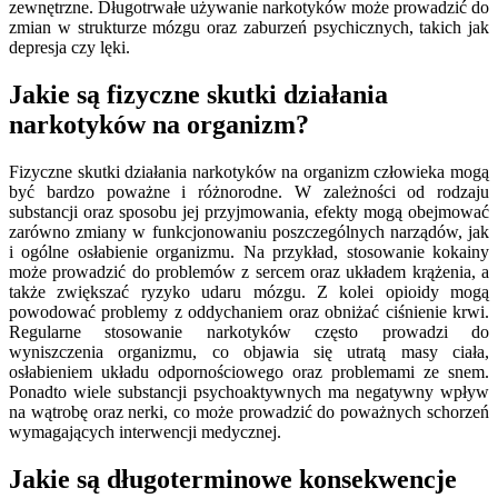
zewnętrzne. Długotrwałe używanie narkotyków może prowadzić do
zmian w strukturze mózgu oraz zaburzeń psychicznych, takich jak
depresja czy lęki.
Jakie są fizyczne skutki działania
narkotyków na organizm?
Fizyczne skutki działania narkotyków na organizm człowieka mogą
być bardzo poważne i różnorodne. W zależności od rodzaju
substancji oraz sposobu jej przyjmowania, efekty mogą obejmować
zarówno zmiany w funkcjonowaniu poszczególnych narządów, jak
i ogólne osłabienie organizmu. Na przykład, stosowanie kokainy
może prowadzić do problemów z sercem oraz układem krążenia, a
także zwiększać ryzyko udaru mózgu. Z kolei opioidy mogą
powodować problemy z oddychaniem oraz obniżać ciśnienie krwi.
Regularne stosowanie narkotyków często prowadzi do
wyniszczenia organizmu, co objawia się utratą masy ciała,
osłabieniem układu odpornościowego oraz problemami ze snem.
Ponadto wiele substancji psychoaktywnych ma negatywny wpływ
na wątrobę oraz nerki, co może prowadzić do poważnych schorzeń
wymagających interwencji medycznej.
Jakie są długoterminowe konsekwencje