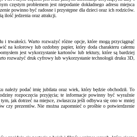
nym częstym problemem jest niepodanie dokładnego adresu miejsca
ie powinno być radosne i przystępne dla dzieci oraz ich rodziców.
ilość jedzenia oraz atrakcji.
u i trwałości. Warto rozważyć różne opcje, które mogą przyciągnąć
wić na kolorowy lub ozdobny papier, który doda charakteru całemu
omysłem jest wykorzystanie kartonów lub tektury, które są bardziej
arto rozważyć druk cyfrowy lub wykorzystanie technologii druku 3D,
u należy podać imię jubilata oraz wiek, który będzie obchodził. To
odziny rozpoczęcia przyjęcia; te informacje powinny być wyraźnie
ym, jak dotrzeć na miejsce, zwłaszcza jeśli odbywa się ono w mniej
ów czy prezentów. Nie można zapomnieć o prośbie o potwierdzenie