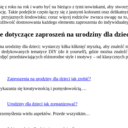
 się z roku na rok i warto być na bieżąco z tymi nowinkami, aby stwo
ancję. Takie podejście często łączy się z jasnymi kolorami oraz delikatny
ku przyjaznych środowisku; coraz więcej rodziców zwraca uwagę na 
możliwość dostosowania każdego elementu zaproszenia do indywidualnyc
e dotyczące zaproszeń na urodziny dla dzie
eń na urodziny dla dzieci; wystarczy kilka kliknięć myszką, aby znal
ch dedykowanych tematyce DIY (do it yourself), gdzie można znaleźć
r zdjęć przedstawiających różnorodne style i motywy – od klasycznych
Zaproszenia na urodziny dla dzieci jak zrobić?
 wykazania się kreatywnością i pomysłowością.…
Urodziny dla dzieci jak zorganizować?
 przemyślenia wielu aspektów. Przede wszystkim…