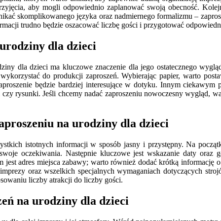
zyjęcia, aby mogli odpowiednio zaplanować swoją obecność. Kolej
kać skomplikowanego języka oraz nadmiernego formalizmu – zaproszen
ormacji trudno będzie oszacować liczbę gości i przygotować odpowiednią 
urodziny dla dzieci
iny dla dzieci ma kluczowe znaczenie dla jego ostatecznego wygląd
wykorzystać do produkcji zaproszeń. Wybierając papier, warto posta
aproszenie będzie bardziej interesujące w dotyku. Innym ciekawym p
i czy rysunki. Jeśli chcemy nadać zaproszeniu nowoczesny wygląd, w
proszeniu na urodziny dla dzieci
stkich istotnych informacji w sposób jasny i przystępny. Na początk
swoje oczekiwania. Następnie kluczowe jest wskazanie daty oraz g
jest adres miejsca zabawy; warto również dodać krótką informację o t
 imprezy oraz wszelkich specjalnych wymaganiach dotyczących stroj
waniu liczby atrakcji do liczby gości.
eń na urodziny dla dzieci