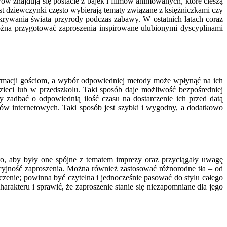
w znajdują się postacie z bajek i filmów animowanych, które cieszą
 dziewczynki często wybierają tematy związane z księżniczkami czy
rywania świata przyrody podczas zabawy. W ostatnich latach coraz
ożna przygotować zaproszenia inspirowane ulubionymi dyscyplinami
nformacji gościom, a wybór odpowiedniej metody może wpłynąć na ich
zieci lub w przedszkolu. Taki sposób daje możliwość bezpośredniej
y zadbać o odpowiednią ilość czasu na dostarczenie ich przed datą
rów internetowych. Taki sposób jest szybki i wygodny, a dodatkowo
to, aby były one spójne z tematem imprezy oraz przyciągały uwagę
cyjność zaproszenia. Można również zastosować różnorodne tła – od
zenie; powinna być czytelna i jednocześnie pasować do stylu całego
akteru i sprawić, że zaproszenie stanie się niezapomniane dla jego