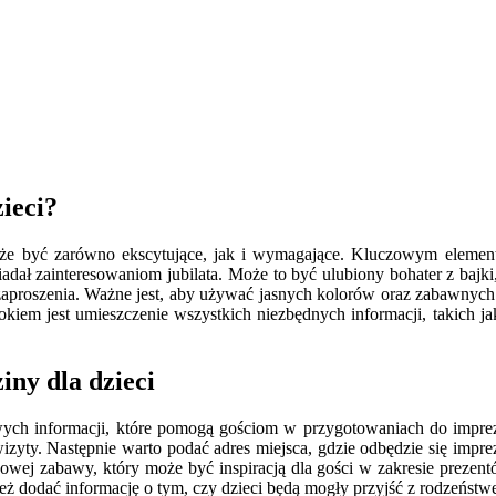
ieci?
oże być zarówno ekscytujące, jak i wymagające. Kluczowym elementem
adał zainteresowaniom jubilata. Może to być ulubiony bohater z bajk
aproszenia. Ważne jest, aby używać jasnych kolorów oraz zabawnych 
iem jest umieszczenie wszystkich niezbędnych informacji, takich jak
iny dla dzieci
owych informacji, które pomogą gościom w przygotowaniach do imprez
zyty. Następnie warto podać adres miejsca, gdzie odbędzie się imprez
owej zabawy, który może być inspiracją dla gości w zakresie prezent
ież dodać informację o tym, czy dzieci będą mogły przyjść z rodzeństw