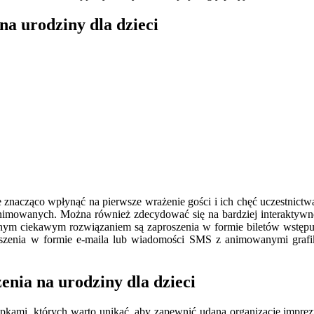
na urodziny dla dzieci
e znacząco wpłynąć na pierwsze wrażenie gości i ich chęć uczestnict
 animowanych. Można również zdecydować się na bardziej interaktywne
nnym ciekawym rozwiązaniem są zaproszenia w formie biletów wstępu 
roszenia w formie e-maila lub wiadomości SMS z animowanymi graf
enia na urodziny dla dzieci
apkami, których warto unikać, aby zapewnić udaną organizację imprez