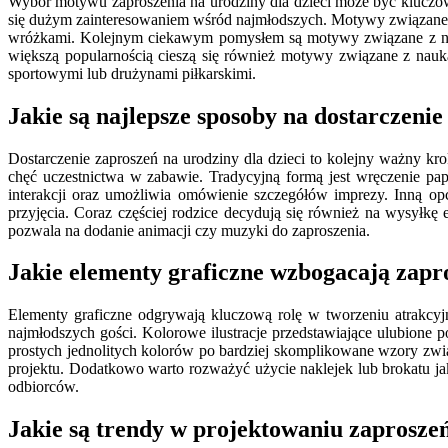
Wybór motywu zaproszenia na urodziny dla dzieci może być kluczowy
się dużym zainteresowaniem wśród najmłodszych. Motywy związane z
wróżkami. Kolejnym ciekawym pomysłem są motywy związane z natur
większą popularnością cieszą się również motywy związane z nauk
sportowymi lub drużynami piłkarskimi.
Jakie są najlepsze sposoby na dostarczenie
Dostarczenie zaproszeń na urodziny dla dzieci to kolejny ważny kr
chęć uczestnictwa w zabawie. Tradycyjną formą jest wręczenie pap
interakcji oraz umożliwia omówienie szczegółów imprezy. Inną opc
przyjęcia. Coraz częściej rodzice decydują się również na wysyłk
pozwala na dodanie animacji czy muzyki do zaproszenia.
Jakie elementy graficzne wzbogacają zapro
Elementy graficzne odgrywają kluczową rolę w tworzeniu atrakcyj
najmłodszych gości. Kolorowe ilustracje przedstawiające ulubione
prostych jednolitych kolorów po bardziej skomplikowane wzory zwią
projektu. Dodatkowo warto rozważyć użycie naklejek lub brokatu ja
odbiorców.
Jakie są trendy w projektowaniu zaproszeń