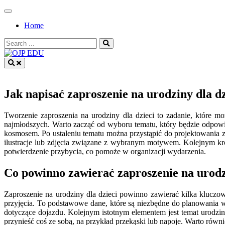
Skip
to
Home
content
Search
for:
OJP EDU
Jak napisać zaproszenie na urodziny dla dz
Tworzenie zaproszenia na urodziny dla dzieci to zadanie, które m
najmłodszych. Warto zacząć od wyboru tematu, który będzie odpowi
kosmosem. Po ustaleniu tematu można przystąpić do projektowania z
ilustracje lub zdjęcia związane z wybranym motywem. Kolejnym krok
potwierdzenie przybycia, co pomoże w organizacji wydarzenia.
Co powinno zawierać zaproszenie na urodz
Zaproszenie na urodziny dla dzieci powinno zawierać kilka klucz
przyjęcia. To podstawowe dane, które są niezbędne do planowania wi
dotyczące dojazdu. Kolejnym istotnym elementem jest temat urodzin
przynieść coś ze sobą, na przykład przekąski lub napoje. Warto równ