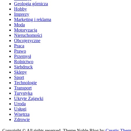
Geologia górnicza
Hobby
Imprezy
Marketing i reklama
Moda
Motoryzacja
Nieruchomości
Obcojęzyczne
Praca
Prawo
Przemysł
Rolnictwo
Siebdruck
Sklepy
Sport
Technologie
Transport
Turystyka
Ukryte Zajawki
Uroda
Usługi
Wnętrza
Zdrowie
Copyright © All rights reserved. Theme Noble Blog by
Creativ Them