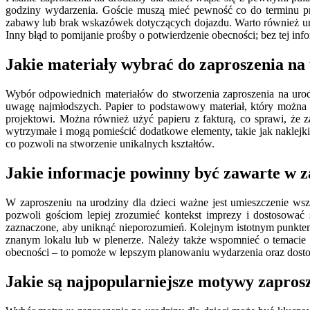
godziny wydarzenia. Goście muszą mieć pewność co do terminu pr
zabawy lub brak wskazówek dotyczących dojazdu. Warto również uni
Inny błąd to pomijanie prośby o potwierdzenie obecności; bez tej inf
Jakie materiały wybrać do zaproszenia na 
Wybór odpowiednich materiałów do stworzenia zaproszenia na urodz
uwagę najmłodszych. Papier to podstawowy materiał, który można 
projektowi. Można również użyć papieru z fakturą, co sprawi, że z
wytrzymałe i mogą pomieścić dodatkowe elementy, takie jak naklejk
co pozwoli na stworzenie unikalnych kształtów.
Jakie informacje powinny być zawarte w za
W zaproszeniu na urodziny dla dzieci ważne jest umieszczenie wszy
pozwoli gościom lepiej zrozumieć kontekst imprezy i dostosować 
zaznaczone, aby uniknąć nieporozumień. Kolejnym istotnym punktem 
znanym lokalu lub w plenerze. Należy także wspomnieć o temacie
obecności – to pomoże w lepszym planowaniu wydarzenia oraz dostoso
Jakie są najpopularniejsze motywy zaprosz