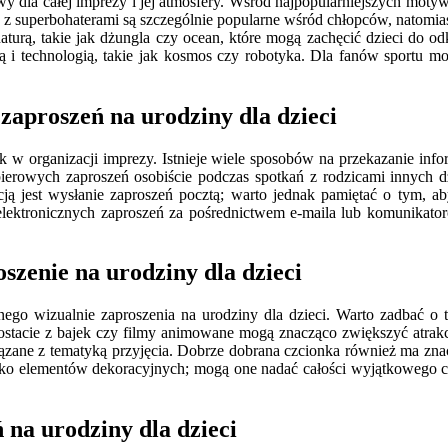
 dla całej imprezy i jej atmosfery. Wśród najpopularniejszych motywó
 superbohaterami są szczególnie popularne wśród chłopców, natomiast
ą, takie jak dżungla czy ocean, które mogą zachęcić dzieci do odk
ą i technologią, takie jak kosmos czy robotyka. Dla fanów sportu m
 zaproszeń na urodziny dla dzieci
ok w organizacji imprezy. Istnieje wiele sposobów na przekazanie i
ierowych zaproszeń osobiście podczas spotkań z rodzicami innych d
ją jest wysłanie zaproszeń pocztą; warto jednak pamiętać o tym, ab
ę elektronicznych zaproszeń za pośrednictwem e-maila lub komunikato
szenie na urodziny dla dzieci
nego wizualnie zaproszenia na urodziny dla dzieci. Warto zadbać o 
 postacie z bajek czy filmy animowane mogą znacząco zwiększyć atrak
zane z tematyką przyjęcia. Dobrze dobrana czcionka również ma znac
ko elementów dekoracyjnych; mogą one nadać całości wyjątkowego char
 na urodziny dla dzieci