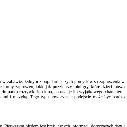
wa w zabawie. Jednym z popularniejszych pomysłów są zaproszenia w
 formy zaproszeń, takie jak puzzle czy mini gry, które dzieci muszą
do parku rozrywki lub kina, co nadaje im wyjątkowego charakteru.
ikami i muzyką. Tego typu nowoczesne podejście może być bardzo
y. Pierwszym błędem jest brak jasnych informacji dotyczących daty i