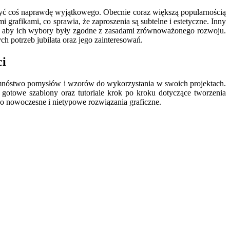
rzyć coś naprawdę wyjątkowego. Obecnie coraz większą popularnością
mi grafikami, co sprawia, że zaproszenia są subtelne i estetyczne. Inny
to, aby ich wybory były zgodne z zasadami zrównoważonego rozwoju.
h potrzeb jubilata oraz jego zainteresowań.
ci
eźć mnóstwo pomysłów i wzorów do wykorzystania w swoich projektach.
 gotowe szablony oraz tutoriale krok po kroku dotyczące tworzenia
 po nowoczesne i nietypowe rozwiązania graficzne.