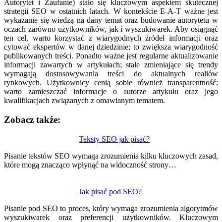
Autorytet i Zaufanie) stało się kluczowym aspektem skutecznej
strategii SEO w ostatnich latach. W kontekście E-A-T ważne jest
wykazanie się wiedzą na dany temat oraz budowanie autorytetu w
oczach zarówno użytkowników, jak i wyszukiwarek. Aby osiągnąć
ten cel, warto korzystać z wiarygodnych źródeł informacji oraz
cytować ekspertów w danej dziedzinie; to zwiększa wiarygodność
publikowanych treści. Ponadto ważne jest regularne aktualizowanie
informacji zawartych w artykułach; stale zmieniające się trendy
wymagają dostosowywania treści do aktualnych realiów
rynkowych. Użytkownicy cenią sobie również transparentność;
warto zamieszczać informacje o autorze artykułu oraz jego
kwalifikacjach związanych z omawianym tematem.
Zobacz także:
Nawigacja
Teksty SEO jak pisać?
wpisu
Pisanie tekstów SEO wymaga zrozumienia kilku kluczowych zasad,
które mogą znacząco wpłynąć na widoczność strony…
Jak pisać pod SEO?
Pisanie pod SEO to proces, który wymaga zrozumienia algorytmów
wyszukiwarek oraz preferencji użytkowników. Kluczowym