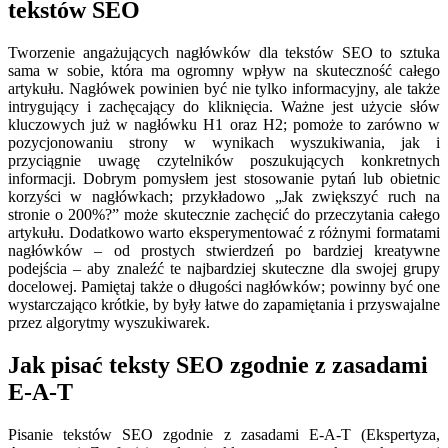
tekstów SEO
Tworzenie angażujących nagłówków dla tekstów SEO to sztuka
sama w sobie, która ma ogromny wpływ na skuteczność całego
artykułu. Nagłówek powinien być nie tylko informacyjny, ale także
intrygujący i zachęcający do kliknięcia. Ważne jest użycie słów
kluczowych już w nagłówku H1 oraz H2; pomoże to zarówno w
pozycjonowaniu strony w wynikach wyszukiwania, jak i
przyciągnie uwagę czytelników poszukujących konkretnych
informacji. Dobrym pomysłem jest stosowanie pytań lub obietnic
korzyści w nagłówkach; przykładowo „Jak zwiększyć ruch na
stronie o 200%?” może skutecznie zachęcić do przeczytania całego
artykułu. Dodatkowo warto eksperymentować z różnymi formatami
nagłówków – od prostych stwierdzeń po bardziej kreatywne
podejścia – aby znaleźć te najbardziej skuteczne dla swojej grupy
docelowej. Pamiętaj także o długości nagłówków; powinny być one
wystarczająco krótkie, by były łatwe do zapamiętania i przyswajalne
przez algorytmy wyszukiwarek.
Jak pisać teksty SEO zgodnie z zasadami
E-A-T
Pisanie tekstów SEO zgodnie z zasadami E-A-T (Ekspertyza,