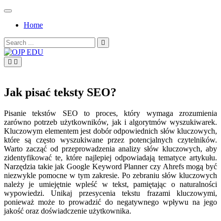
Skip
to
Home
content
Search
for:
OJP EDU
Jak pisać teksty SEO?
Pisanie tekstów SEO to proces, który wymaga zrozumienia
zarówno potrzeb użytkowników, jak i algorytmów wyszukiwarek.
Kluczowym elementem jest dobór odpowiednich słów kluczowych,
które są często wyszukiwane przez potencjalnych czytelników.
Warto zacząć od przeprowadzenia analizy słów kluczowych, aby
zidentyfikować te, które najlepiej odpowiadają tematyce artykułu.
Narzędzia takie jak Google Keyword Planner czy Ahrefs mogą być
niezwykle pomocne w tym zakresie. Po zebraniu słów kluczowych
należy je umiejętnie wpleść w tekst, pamiętając o naturalności
wypowiedzi. Unikaj przesycenia tekstu frazami kluczowymi,
ponieważ może to prowadzić do negatywnego wpływu na jego
jakość oraz doświadczenie użytkownika.