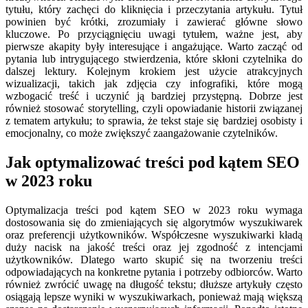
tytułu, który zachęci do kliknięcia i przeczytania artykułu. Tytuł
powinien być krótki, zrozumiały i zawierać główne słowo
kluczowe. Po przyciągnięciu uwagi tytułem, ważne jest, aby
pierwsze akapity były interesujące i angażujące. Warto zacząć od
pytania lub intrygującego stwierdzenia, które skłoni czytelnika do
dalszej lektury. Kolejnym krokiem jest użycie atrakcyjnych
wizualizacji, takich jak zdjęcia czy infografiki, które mogą
wzbogacić treść i uczynić ją bardziej przystępną. Dobrze jest
również stosować storytelling, czyli opowiadanie historii związanej
z tematem artykułu; to sprawia, że tekst staje się bardziej osobisty i
emocjonalny, co może zwiększyć zaangażowanie czytelników.
Jak optymalizować treści pod kątem SEO
w 2023 roku
Optymalizacja treści pod kątem SEO w 2023 roku wymaga
dostosowania się do zmieniających się algorytmów wyszukiwarek
oraz preferencji użytkowników. Współczesne wyszukiwarki kładą
duży nacisk na jakość treści oraz jej zgodność z intencjami
użytkowników. Dlatego warto skupić się na tworzeniu treści
odpowiadających na konkretne pytania i potrzeby odbiorców. Warto
również zwrócić uwagę na długość tekstu; dłuższe artykuły często
osiągają lepsze wyniki w wyszukiwarkach, ponieważ mają większą