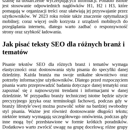
szansę na dostarczenie wyczerpujących informacji. Ponadto istotne
jest stosowanie odpowiednich nagłówków H1, H2 i H3, które
pomagają w organizacji treści oraz ułatwiają jej przyswajanie przez
użytkowników. W 2023 roku rośnie także znaczenie optymalizacji
mobilnej; coraz więcej osób korzysta z urządzeń mobilnych do
przeglądania internetu, dlatego warto zadbać o responsywność
strony oraz szybkość ładowania.
Jak pisać teksty SEO dla różnych branż i
tematów
Pisanie tekstów SEO dla różnych branż i tematów wymaga
elastyczności oraz dostosowania stylu pisania do specyfiki danej
dziedziny. Każda branża ma swoje unikalne słownictwo oraz
potrzeby informacyjne użytkowników. Dlatego przed rozpoczęciem
pisania warto przeprowadzić badania dotyczące danej tematyki oraz
zapoznać się z najnowszymi trendami i informacjami w danej
dziedzinie. W przypadku branży technicznej istotne będzie użycie
precyzyjnego języka oraz terminologii fachowej, podczas gdy w
branży lifestyle’owej można pozwolić sobie na bardziej swobodny
styl pisania. Ważne jest również dostosowanie długości tekstu;
niektóre tematy wymagają szczegółowego omówienia, podczas gdy
inne mogą być przedstawione w formie krótkich poradników.
Dodatkowo warto zwrócić uwagę na grupę docelową; różne grupy