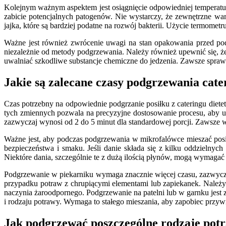
Kolejnym ważnym aspektem jest osiągnięcie odpowiedniej temperatu
zabicie potencjalnych patogenów. Nie wystarczy, że zewnętrzne wars
jajka, które są bardziej podatne na rozwój bakterii. Użycie termom
Ważne jest również zwrócenie uwagi na stan opakowania przed podg
niezależnie od metody podgrzewania. Należy również upewnić się, ż
uwalniać szkodliwe substancje chemiczne do jedzenia. Zawsze spraw
Jakie są zalecane czasy podgrzewania cat
Czas potrzebny na odpowiednie podgrzanie posiłku z cateringu diete
tych zmiennych pozwala na precyzyjne dostosowanie procesu, aby u
zazwyczaj wynosi od 2 do 5 minut dla standardowej porcji. Zawsze w
Ważne jest, aby podczas podgrzewania w mikrofalówce mieszać posi
bezpieczeństwa i smaku. Jeśli danie składa się z kilku oddzielny
Niektóre dania, szczególnie te z dużą ilością płynów, mogą wymagać
Podgrzewanie w piekarniku wymaga znacznie więcej czasu, zazwyczaj 
przypadku potraw z chrupiącymi elementami lub zapiekanek. Należy p
naczynia żaroodpornego. Podgrzewanie na patelni lub w garnku jest 
i rodzaju potrawy. Wymaga to stałego mieszania, aby zapobiec przywi
Jak podgrzewać poszczególne rodzaje potr