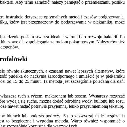
akterii. Aby temu zaradzić, należy pamiętać o przemieszaniu posiłku
era instrukcje dotyczące optymalnych metod i czasów podgrzewania.
łku, który jest przeznaczony do podgrzewania w piekarniku, może
tudzenie posiłku stwarza idealne warunki do rozwoju bakterii. Po
to kluczowe dla zapobiegania zatruciom pokarmowym. Należy również
 patogenów.
krofalówki
ele równie skutecznych, a czasami nawet lepszych alternatyw, które
rtość pudełka do naczynia żaroodpornego i umieścić je w piekarniku
si od 15 do 25 minut. Ta metoda jest szczególnie polecana dla dań,
 zwłaszcza tych z ryżem, makaronem lub sosem. Wystarczy rozgrzać
tóre wydają się suche, można dodać odrobinę wody, bulionu lub sosu,
oże nawet nadać potrawie przyjemną, lekko przyrumienioną teksturę.
 w biurach lub podczas podróży. Są to zazwyczaj małe urządzenia
jest to bezpieczna i wygodna metoda. Warto również wspomnieć o
st szczególnie korzystne dla warzyw i ryb.