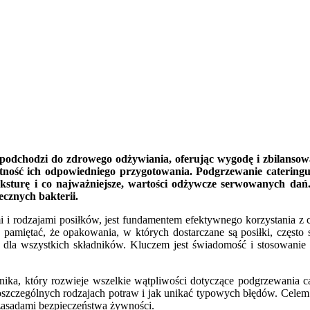
 podchodzi do zdrowego odżywiania, oferując wygodę i zbilanso
tność ich odpowiedniego przygotowania. Podgrzewanie cateringu 
teksturę i co najważniejsze, wartości odżywcze serwowanych d
ecznych bakterii.
i i rodzajami posiłków, jest fundamentem efektywnego korzystania z 
pamiętać, że opakowania, w których dostarczane są posiłki, często
a dla wszystkich składników. Kluczem jest świadomość i stosowanie s
nika, który rozwieje wszelkie wątpliwości dotyczące podgrzewania c
czególnych rodzajach potraw i jak unikać typowych błędów. Celem j
zasadami bezpieczeństwa żywności.