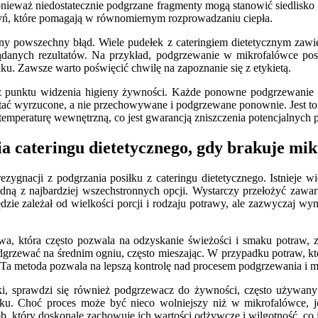
onieważ niedostatecznie podgrzane fragmenty mogą stanowić siedlisko b
ń, które pomagają w równomiernym rozprowadzaniu ciepła.
ny powszechny błąd. Wiele pudełek z cateringiem dietetycznym zawi
anych rezultatów. Na przykład, podgrzewanie w mikrofalówce posi
aku. Zawsze warto poświęcić chwilę na zapoznanie się z etykietą.
z punktu widzenia higieny żywności. Każde ponowne podgrzewanie i s
zostać wyrzucone, a nie przechowywane i podgrzewane ponownie. Jest 
temperaturę wewnętrzną, co jest gwarancją zniszczenia potencjalnych
a cateringu dietetycznego, gdy brakuje mi
zygnacji z podgrzania posiłku z cateringu dietetycznego. Istnieje wi
edną z najbardziej wszechstronnych opcji. Wystarczy przełożyć zawa
e zależał od wielkości porcji i rodzaju potrawy, ale zazwyczaj wyno
tywa, która często pozwala na odzyskanie świeżości i smaku potraw,
 podgrzewać na średnim ogniu, często mieszając. W przypadku potraw, k
 Ta metoda pozwala na lepszą kontrolę nad procesem podgrzewania i m
wki, sprawdzi się również podgrzewacz do żywności, często używany
ku. Choć proces może być nieco wolniejszy niż w mikrofalówce, 
, który doskonale zachowuje ich wartości odżywcze i wilgotność, co je