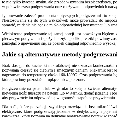
to nie tylko kwestia smaku, ale przede wszystkim bezpieczeństwa, p
w połowie czasu podgrzewania oraz o używaniu odpowiednich naczy
Ignorowanie zaleceń producenta dotyczących podgrzewania to kolej
Niestosowanie się do tych wskazówek może prowadzić do niepożąd
sprawić, że danie nie będzie miało odpowiedniej konsystencji lub sm
Wielokrotne podgrzewanie tej samej porcji jest poważnym błędem 
pierwszym podgrzaniu i spożyciu części posiłku, resztki powinny 
pamiętać o upewnieniu się, że posiłek osiągnął odpowiednio wysoką 
Jakie są alternatywne metody podgrzewani
Brak dostępu do kuchenki mikrofalowej nie oznacza konieczności re
pozwalają cieszyć się ciepłym i smacznym daniem. Piekarnik jest j
nagrzanym do temperatury około 160-180°C. Czas podgrzewania będzi
które powinny pozostać chrupiące lub zapieczone.
Podgrzewanie na patelni lub w garnku to kolejna świetna alterna
niewielką ilość tłuszczu na patelni lub w garnku, dodać jedzenie i
aby przywrócić im odpowiednią wilgotność i zapobiec przywieraniu.
Dla osób, które potrzebują szybkiego rozwiązania bez mikrofaló
elektryczne, które podgrzewają jedzenie w dedykowanym pojemni
parowarze, który pozwala na delikatne podgrzewanie potraw w sposób