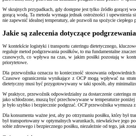
W skrajnych przypadkach, gdy dostępne jest tylko źródło gorącej w
gorącą wodą. Ta metoda wymaga jednak ostrożności i upewnienia się
nie zapewnić idealnej temperatury, ale pozwoli na spożycie ciepłego p
Jakie są zalecenia dotyczące podgrzewani
W kontekście logistyki i transportu cateringu dietetycznego, kluc
reguluje metod podgrzewania posiłków, to ma fundamentalne znaczen
czasowych, co wpływa na czas, w jakim posiłki pozostają w kont
priorytetowe.
Dla przewoźnika oznacza to konieczność stosowania odpowiednich śr
Czasowe ograniczenia wynikające z OCP mogą wpływać na strategi
dietetyczny musi być przygotowywany w taki sposób, aby minimali
W praktyce, przewoźnik odpowiedzialny za dostarczenie cateringu mus
jako schłodzone, muszą być przechowywane w temperaturze poniżej 5°
je było szybko i bezpiecznie podgrzać. OCP przewoźnika wymusza zat
Dla konsumenta ważne jest, aby po otrzymaniu posiłku, który był t
był transportowany w optymalnych warunkach, niewłaściwe jego podg
sobie zdrowego i bezpiecznego posiłku, niezależnie od tego, jak zost