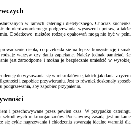
żywczych
arczanych w ramach cateringu dietetycznego. Chociaż kuchenka
dzić do nierównomiernego podgrzewania, wysuszenia potraw, a także
itamin. Dodatkowo, niektóre rodzaje opakowań mogą nie być w pełni
prowadzenie ciepła, co przekłada się na lepszą konsystencję i smak
re rodzaje warzyw czy dania zapiekane. Należy jednak pamiętać, że
ie jest żaroodporne i można je bezpiecznie umieścić w wysokiej
 tendencję do wysuszania się w mikrofalówce, takich jak dania z ryżem
otności i zapobiec przywieraniu. Jest to również doskonały sposób
u podgrzewania, aby zapobiec przypaleniu.
żywności
niem i przechowywane przez pewien czas. W przypadku cateringu
ju szkodliwych mikroorganizmów. Podstawową zasadą jest unikanie
e się cykle nagrzewania i chłodzenia stwarzają idealne warunki dla