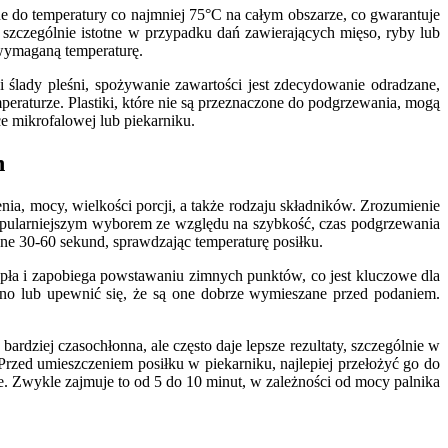
 do temperatury co najmniej 75°C na całym obszarze, co gwarantuje
o szczególnie istotne w przypadku dań zawierających mięso, ryby lub
 wymaganą temperaturę.
 ślady pleśni, spożywanie zawartości jest zdecydowanie odradzane,
raturze. Plastiki, które nie są przeznaczone do podgrzewania, mogą
 mikrofalowej lub piekarniku.
h
ia, mocy, wielkości porcji, a także rodzaju składników. Zrozumienie
popularniejszym wyborem ze względu na szybkość, czas podgrzewania
jne 30-60 sekund, sprawdzając temperaturę posiłku.
pła i zapobiega powstawaniu zimnych punktów, co jest kluczowe dla
obno lub upewnić się, że są one dobrze wymieszane przed podaniem.
dziej czasochłonna, ale często daje lepsze rezultaty, szczególnie w
Przed umieszczeniem posiłku w piekarniku, najlepiej przełożyć go do
e. Zwykle zajmuje to od 5 do 10 minut, w zależności od mocy palnika