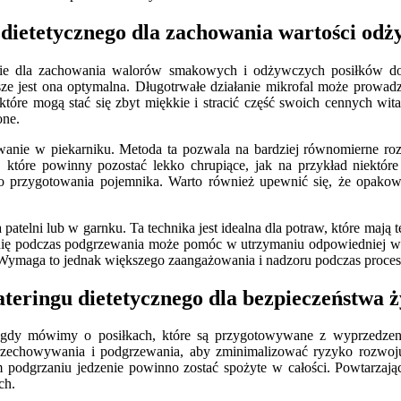
dietetycznego dla zachowania wartości od
e dla zachowania walorów smakowych i odżywczych posiłków dost
awsze jest ona optymalna. Długotrwałe działanie mikrofal może prowa
które mogą stać się zbyt miękkie i stracić część swoich cennych w
one.
zewanie w piekarniku. Metoda ta pozwala na bardziej równomierne roz
i, które powinny pozostać lekko chrupiące, jak na przykład niektó
 przygotowania pojemnika. Warto również upewnić się, że opakowan
patelni lub w garnku. Ta technika jest idealna dla potraw, które mają
ię podczas podgrzewania może pomóc w utrzymaniu odpowiedniej wilg
. Wymaga to jednak większego zaangażowania i nadzoru podczas proces
ateringu dietetycznego dla bezpieczeństwa 
za gdy mówimy o posiłkach, które są przygotowywane z wyprzedze
h przechowywania i podgrzewania, aby zminimalizować ryzyko rozwo
 podgrzaniu jedzenie powinno zostać spożyte w całości. Powtarzając
ch.