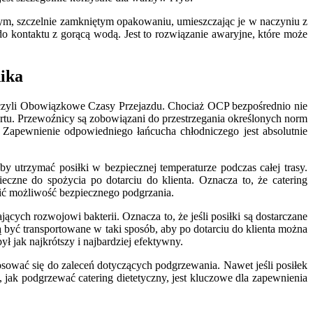
nym, szczelnie zamkniętym opakowaniu, umieszczając je w naczyniu z
o kontaktu z gorącą wodą. Jest to rozwiązanie awaryjne, które może
nika
a, czyli Obowiązkowe Czasy Przejazdu. Chociaż OCP bezpośrednio nie
rtu. Przewoźnicy są zobowiązani do przestrzegania określonych norm
Zapewnienie odpowiedniego łańcucha chłodniczego jest absolutnie
y utrzymać posiłki w bezpiecznej temperaturze podczas całej trasy.
zne do spożycia po dotarciu do klienta. Oznacza to, że catering
ić możliwość bezpiecznego podgrzania.
cych rozwojowi bakterii. Oznacza to, że jeśli posiłki są dostarczane
 być transportowane w taki sposób, aby po dotarciu do klienta można
 jak najkrótszy i najbardziej efektywny.
sować się do zaleceń dotyczących podgrzewania. Nawet jeśli posiłek
jak podgrzewać catering dietetyczny, jest kluczowe dla zapewnienia