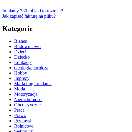
Implanty 330 ml jaki to rozmiar?
Jak zapisać fakturę na pliku?
Kategorie
Biznes
Budownictwo
Dzieci
Dziecko
Edukacja
Geologia górnicza
Hobby
Imprezy
Marketing i reklama
Moda
Motoryzacja
Nieruchomości
Obcojęzyczne
Praca
Prawo
Przemysł
Rolnictwo
Siebdruck