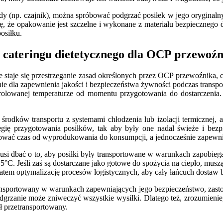
ody (np. czajnik), można spróbować podgrzać posiłek w jego oryginal
, że opakowanie jest szczelne i wykonane z materiału bezpiecznego d
osiłku.
a cateringu dietetycznego dla OCP przewoź
zowe staje się przestrzeganie zasad określonych przez OCP przewoźnik
ie dla zapewnienia jakości i bezpieczeństwa żywności podczas transpo
rolowanej temperaturze od momentu przygotowania do dostarczenia. 
odków transportu z systemami chłodzenia lub izolacji termicznej, ab
ę przygotowania posiłków, tak aby były one nadal świeże i bezpiec
zować czas od wyprodukowania do konsumpcji, a jednocześnie zapewn
i dbać o to, aby posiłki były transportowane w warunkach zapobiegają
C. Jeśli zaś są dostarczane jako gotowe do spożycia na ciepło, muszą
em optymalizację procesów logistycznych, aby cały łańcuch dostaw był
ransportowany w warunkach zapewniających jego bezpieczeństwo, zasto
rzanie może zniweczyć wszystkie wysiłki. Dlatego też, zrozumienie, 
ał przetransportowany.