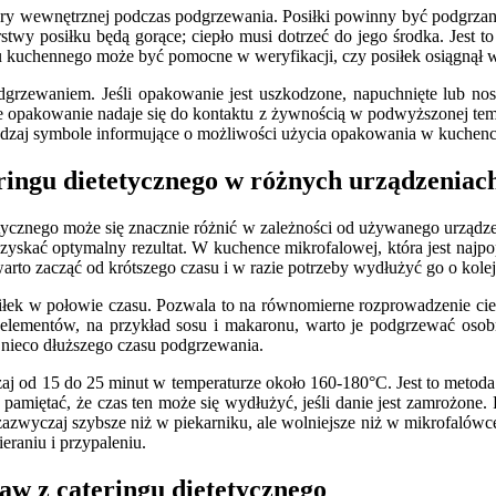
ry wewnętrznej podczas podgrzewania. Posiłki powinny być podgrzane
twy posiłku będą gorące; ciepło musi dotrzeć do jego środka. Jest t
etru kuchennego może być pomocne w weryfikacji, czy posiłek osiągnął
rzewaniem. Jeśli opakowanie jest uszkodzone, napuchnięte lub nosi
e opakowanie nadaje się do kontaktu z żywnością w podwyższonej tempe
dzaj symbole informujące o możliwości użycia opakowania w kuchence
eringu dietetycznego w różnych urządzeniac
tycznego może się znacznie różnić w zależności od używanego urządzen
zyskać optymalny rezultat. W kuchence mikrofalowej, która jest naj
arto zacząć od krótszego czasu i w razie potrzeby wydłużyć go o kole
łek w połowie czasu. Pozwala to na równomierne rozprowadzenie cie
ch elementów, na przykład sosu i makaronu, warto je podgrzewać os
 nieco dłuższego czasu podgrzewania.
od 15 do 25 minut w temperaturze około 160-180°C. Jest to metoda bar
amiętać, że czas ten może się wydłużyć, jeśli danie jest zamrożone. 
zazwyczaj szybsze niż w piekarniku, ale wolniejsze niż w mikrofalówc
eraniu i przypaleniu.
aw z cateringu dietetycznego