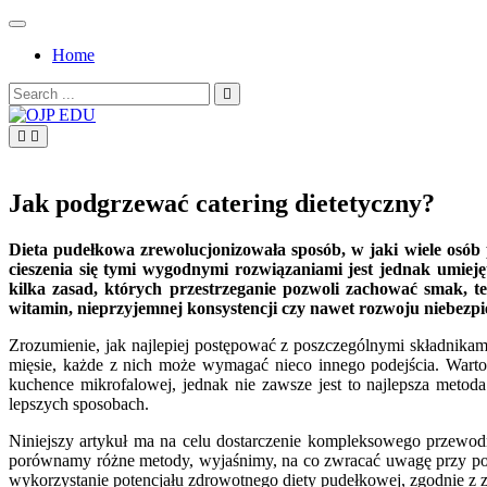
Skip
to
Home
content
Search
for:
OJP EDU
Jak podgrzewać catering dietetyczny?
Dieta pudełkowa zrewolucjonizowała sposób, w jaki wiele osób
cieszenia się tymi wygodnymi rozwiązaniami jest jednak umieję
kilka zasad, których przestrzeganie pozwoli zachować smak, 
witamin, nieprzyjemnej konsystencji czy nawet rozwoju niebezpi
Zrozumienie, jak najlepiej postępować z poszczególnymi składnikam
mięsie, każde z nich może wymagać nieco innego podejścia. Warto 
kuchence mikrofalowej, jednak nie zawsze jest to najlepsza metod
lepszych sposobach.
Niniejszy artykuł ma na celu dostarczenie kompleksowego przewod
porównamy różne metody, wyjaśnimy, na co zwracać uwagę przy posz
wykorzystanie potencjału zdrowotnego diety pudełkowej, zgodnie z 