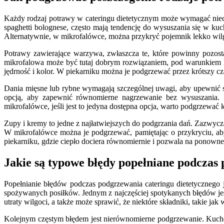
Każdy rodzaj potrawy w cateringu dietetycznym może wymagać nieco 
spaghetti bolognese, często mają tendencję do wysuszania się w ku
Alternatywnie, w mikrofalówce, można przykryć pojemnik lekko wi
Potrawy zawierające warzywa, zwłaszcza te, które powinny pozosta
mikrofalowa może być tutaj dobrym rozwiązaniem, pod warunkiem k
jędrność i kolor. W piekarniku można je podgrzewać przez krótszy cza
Dania mięsne lub rybne wymagają szczególnej uwagi, aby upewnić s
opcją, aby zapewnić równomierne nagrzewanie bez wysuszania. Ko
mikrofalówce, jeśli jest to jedyna dostępna opcja, warto podgrzewać 
Zupy i kremy to jedne z najłatwiejszych do podgrzania dań. Zazwycz
W mikrofalówce można je podgrzewać, pamiętając o przykryciu, aby 
piekarniku, gdzie ciepło dociera równomiernie i pozwala na ponowne 
Jakie są typowe błędy popełniane podczas
Popełnianie błędów podczas podgrzewania cateringu dietetycznego j
spożywanych posiłków. Jednym z najczęściej spotykanych błędów jes
utraty wilgoci, a także może sprawić, że niektóre składniki, takie ja
Kolejnym częstym błędem jest nierównomierne podgrzewanie. Kuchen