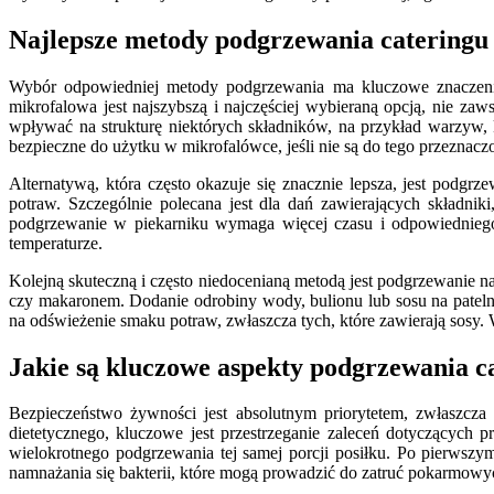
Najlepsze metody podgrzewania cateringu 
Wybór odpowiedniej metody podgrzewania ma kluczowe znaczeni
mikrofalowa jest najszybszą i najczęściej wybieraną opcją, nie z
wpływać na strukturę niektórych składników, na przykład warzyw, 
bezpieczne do użytku w mikrofalówce, jeśli nie są do tego przeznacz
Alternatywą, która często okazuje się znacznie lepsza, jest podgr
potraw. Szczególnie polecana jest dla dań zawierających składnik
podgrzewanie w piekarniku wymaga więcej czasu i odpowiedniego
temperaturze.
Kolejną skuteczną i często niedocenianą metodą jest podgrzewanie na 
czy makaronem. Dodanie odrobiny wody, bulionu lub sosu na pateln
na odświeżenie smaku potraw, zwłaszcza tych, które zawierają sosy
Jakie są kluczowe aspekty podgrzewania c
Bezpieczeństwo żywności jest absolutnym priorytetem, zwłaszc
dietetycznego, kluczowe jest przestrzeganie zaleceń dotyczącyc
wielokrotnego podgrzewania tej samej porcji posiłku. Po pierwszym
namnażania się bakterii, które mogą prowadzić do zatruć pokarmowy