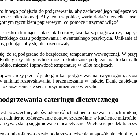
innego podejścia do podgrzewania, aby zachować jego najlepsze walory
chence mikrofalowej. Aby temu zapobiec, warto dodać niewielką ilość
lgotnym ręcznikiem papierowym, co pomoże utrzymać wilgoć.
ć lekko chrupiące, takie jak brokuły, fasolka szparagowa czy papryk
rótkiego czasu podgrzewania i ewentualnego przykrycia. Unikanie z
s, pilnując, aby się nie rozgotowały.
ię, że są podgrzane do bezpiecznej temperatury wewnętrznej. W przy
tlety czy filety rybne można skutecznie podgrzać na lekko natłus
krótko, mieszać i sprawdzać temperaturę w kilku miejscach.
aj wystarczy przelać je do garnka i podgrzewać na małym ogniu, aż os
uniknąć rozpryskiwania, i przemieszaniu w trakcie. Dania zapiekane
rozpuszczenie się sera i przyrumienienie wierzchu.
 podgrzewania cateringu dietetycznego
est powszechne, ale świadomość ich istnienia pozwala na ich uniknięc
t nadmierne podgrzewanie potraw, szczególnie w kuchence mikrofalowe
k warzywa, staną się gumowate i nieapetyczne. W efekcie posiłek traci 
ka mikrofalowa często podgrzewa jedzenie w sposób niejednolity, poz