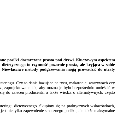
wane posiłki dostarczane prosto pod drzwi. Kluczowym aspektem
dietetycznego to czynność pozornie prosta, ale kryjąca w sobie
ań. Niewłaściwe metody podgrzewania mogą prowadzić do utraty
cateringu. Czy to dania bazujące na ryżu, makaronie, warzywach czy
 są zaprojektowane tak, aby można je było bezpośrednio umieścić w
ię do zaleceń producenta, a także wiedza o alternatywnych, często
ateringu dietetycznego. Skupimy się na praktycznych wskazówkach,
est nie tylko zapewnienie smacznego posiłku, ale także maksymalne