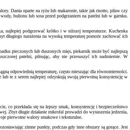
. Dania oparte na ryżu lub makaronie, takie jak risotto, pilaw czy
 wody, bulionu lub sosu przed podgrzaniem na patelni lub w garnku.
a, najlepiej podgrzewać krótko i w niższej temperaturze. Kuchenka
byt długiego narażenia na wysoką temperaturę pomoże zachować ich
padku pieczonych lub duszonych mięs, piekarnik może być najlepszą
zczonej patelni, pilnując, aby nie przesuszyć ich nadmiernie. W
iągną odpowiednią temperaturę, często mieszając dla równomierności.
 lub te z serem najlepiej odzyskują swoją pierwotną konsystencję w
ie, co przekłada się na lepszy smak, konsystencję i bezpieczeństwo
j. Zbyt długie działanie mikrofal prowadzi do wysuszenia jedzenia,
swoje pierwotne walory smakowe i teksturalne.
ostawiając zimne punkty, podczas gdy inne obszary są gorące. Jest