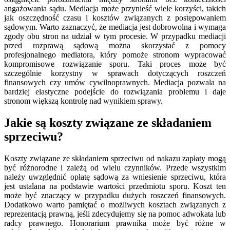
angażowania sądu. Mediacja może przynieść wiele korzyści, takich
jak oszczędność czasu i kosztów związanych z postępowaniem
sądowym. Warto zaznaczyć, że mediacja jest dobrowolna i wymaga
zgody obu stron na udział w tym procesie. W przypadku mediacji
przed rozprawą sądową można skorzystać z pomocy
profesjonalnego mediatora, który pomoże stronom wypracować
kompromisowe rozwiązanie sporu. Taki proces może być
szczególnie korzystny w sprawach dotyczących roszczeń
finansowych czy umów cywilnoprawnych. Mediacja pozwala na
bardziej elastyczne podejście do rozwiązania problemu i daje
stronom większą kontrolę nad wynikiem sprawy.
Jakie są koszty związane ze składaniem
sprzeciwu?
Koszty związane ze składaniem sprzeciwu od nakazu zapłaty mogą
być różnorodne i zależą od wielu czynników. Przede wszystkim
należy uwzględnić opłatę sądową za wniesienie sprzeciwu, która
jest ustalana na podstawie wartości przedmiotu sporu. Koszt ten
może być znaczący w przypadku dużych roszczeń finansowych.
Dodatkowo warto pamiętać o możliwych kosztach związanych z
reprezentacją prawną, jeśli zdecydujemy się na pomoc adwokata lub
radcy prawnego. Honorarium prawnika może być różne w