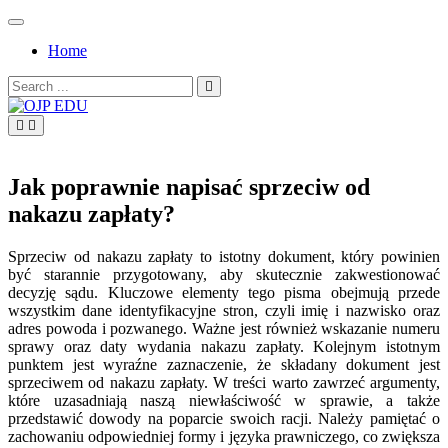
Skip
to
Home
content
Search
for:
OJP EDU
Jak poprawnie napisać sprzeciw od
nakazu zapłaty?
Sprzeciw od nakazu zapłaty to istotny dokument, który powinien
być starannie przygotowany, aby skutecznie zakwestionować
decyzję sądu. Kluczowe elementy tego pisma obejmują przede
wszystkim dane identyfikacyjne stron, czyli imię i nazwisko oraz
adres powoda i pozwanego. Ważne jest również wskazanie numeru
sprawy oraz daty wydania nakazu zapłaty. Kolejnym istotnym
punktem jest wyraźne zaznaczenie, że składany dokument jest
sprzeciwem od nakazu zapłaty. W treści warto zawrzeć argumenty,
które uzasadniają naszą niewłaściwość w sprawie, a także
przedstawić dowody na poparcie swoich racji. Należy pamiętać o
zachowaniu odpowiedniej formy i języka prawniczego, co zwiększa