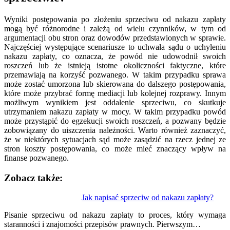
Wyniki postępowania po złożeniu sprzeciwu od nakazu zapłaty
mogą być różnorodne i zależą od wielu czynników, w tym od
argumentacji obu stron oraz dowodów przedstawionych w sprawie.
Najczęściej występujące scenariusze to uchwała sądu o uchyleniu
nakazu zapłaty, co oznacza, że powód nie udowodnił swoich
roszczeń lub że istnieją istotne okoliczności faktyczne, które
przemawiają na korzyść pozwanego. W takim przypadku sprawa
może zostać umorzona lub skierowana do dalszego postępowania,
które może przybrać formę mediacji lub kolejnej rozprawy. Innym
możliwym wynikiem jest oddalenie sprzeciwu, co skutkuje
utrzymaniem nakazu zapłaty w mocy. W takim przypadku powód
może przystąpić do egzekucji swoich roszczeń, a pozwany będzie
zobowiązany do uiszczenia należności. Warto również zaznaczyć,
że w niektórych sytuacjach sąd może zasądzić na rzecz jednej ze
stron koszty postępowania, co może mieć znaczący wpływ na
finanse pozwanego.
Zobacz także:
Nawigacja
Jak napisać sprzeciw od nakazu zapłaty?
wpisu
Pisanie sprzeciwu od nakazu zapłaty to proces, który wymaga
staranności i znajomości przepisów prawnych. Pierwszym…