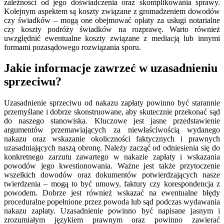
zależności od jego doświadczenia oraz skomplikowania sprawy.
Kolejnym aspektem są koszty związane z gromadzeniem dowodów
czy świadków – mogą one obejmować opłaty za usługi notarialne
czy koszty podróży świadków na rozprawę. Warto również
uwzględnić ewentualne koszty związane z mediacją lub innymi
formami pozasądowego rozwiązania sporu.
Jakie informacje zawrzeć w uzasadnieniu
sprzeciwu?
Uzasadnienie sprzeciwu od nakazu zapłaty powinno być starannie
przemyślane i dobrze skonstruowane, aby skutecznie przekonać sąd
do naszego stanowiska. Kluczowe jest jasne przedstawienie
argumentów przemawiających za niewłaściwością wydanego
nakazu oraz wskazanie okoliczności faktycznych i prawnych
uzasadniających naszą obronę. Należy zacząć od odniesienia się do
konkretnego zarzutu zawartego w nakazie zapłaty i wskazania
powodów jego kwestionowania. Ważne jest także przytoczenie
wszelkich dowodów oraz dokumentów potwierdzających nasze
twierdzenia – mogą to być umowy, faktury czy korespondencja z
powodem. Dobrze jest również wskazać na ewentualne błędy
proceduralne popełnione przez powoda lub sąd podczas wydawania
nakazu zapłaty. Uzasadnienie powinno być napisane jasnym i
zrozumiałym językiem prawnym oraz powinno zawierać