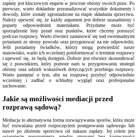
zapłaty jest kluczowym etapem w procesie obrony swoich praw. Po
pierwsze, warto dokładnie przeanalizować wszystkie dokumenty i
dowody, które zostały zgromadzone na etapie składania sprzeciwu.
Należy upewnić się, że każdy argument jest dobrze uzasadniony i
poparty odpowiednimi materiałami. Przydatne może być
sporządzenie listy pytań oraz punktów, które chcemy poruszyć
podczas rozprawy. Warto również zastanowić się nad ewentualnymi
pytaniami ze strony powoda oraz przygotować na nie odpowiedzi.
Jeśli posiadamy świadków, którzy mogą potwierdzić nasze
stanowisko, warto ich wcześniej poinformować o terminie rozprawy
i upewnić się, że będą dostępni. Dobrze jest również skonsultować
się z prawnikiem, który pomoże nam w przygotowaniu strategii
obrony oraz udzieli wskazówek dotyczących przebiegu rozprawy.
Warto pamiętać o tym, aby na rozprawę przybyć odpowiednio
wcześniej i zadbać o schludny wygląd oraz profesjonalne
zachowanie.
Jakie są możliwości mediacji przed
rozprawą sądową?
Mediacja to alternatywna forma rozwiązywania sporów, która może
być rozważana przed rozpoczęciem postępowania sądowego lub
nawet po złożeniu sprzeciwu od nakazu zapłaty. Jej celem jest
osiągnięcie porozumienia między stronami bez konieczności