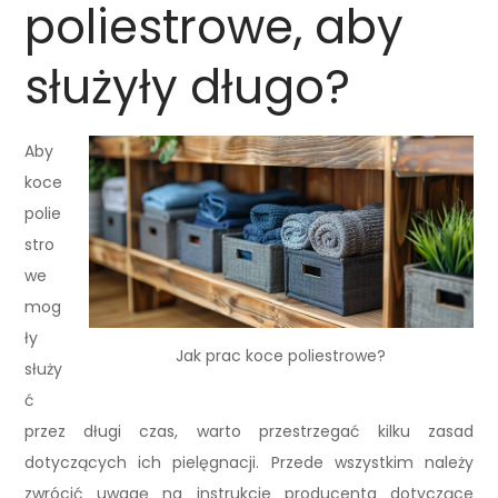
poliestrowe, aby
służyły długo?
Aby
koce
polie
stro
we
mog
ły
Jak prac koce poliestrowe?
służy
ć
przez długi czas, warto przestrzegać kilku zasad
dotyczących ich pielęgnacji. Przede wszystkim należy
zwrócić uwagę na instrukcje producenta dotyczące