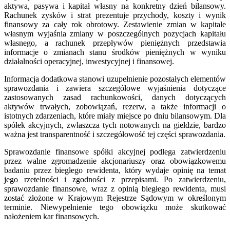
aktywa, pasywa i kapitał własny na konkretny dzień bilansowy.
Rachunek zysków i strat prezentuje przychody, koszty i wynik
finansowy za cały rok obrotowy. Zestawienie zmian w kapitale
własnym wyjaśnia zmiany w poszczególnych pozycjach kapitału
własnego, a rachunek przepływów pieniężnych przedstawia
informacje o zmianach stanu środków pieniężnych w wyniku
działalności operacyjnej, inwestycyjnej i finansowej.
Informacja dodatkowa stanowi uzupełnienie pozostałych elementów
sprawozdania i zawiera szczegółowe wyjaśnienia dotyczące
zastosowanych zasad rachunkowości, danych dotyczących
aktywów trwałych, zobowiązań, rezerw, a także informacji o
istotnych zdarzeniach, które miały miejsce po dniu bilansowym. Dla
spółek akcyjnych, zwłaszcza tych notowanych na giełdzie, bardzo
ważna jest transparentność i szczegółowość tej części sprawozdania.
Sprawozdanie finansowe spółki akcyjnej podlega zatwierdzeniu
przez walne zgromadzenie akcjonariuszy oraz obowiązkowemu
badaniu przez biegłego rewidenta, który wydaje opinię na temat
jego rzetelności i zgodności z przepisami. Po zatwierdzeniu,
sprawozdanie finansowe, wraz z opinią biegłego rewidenta, musi
zostać złożone w Krajowym Rejestrze Sądowym w określonym
terminie. Niewypełnienie tego obowiązku może skutkować
nałożeniem kar finansowych.