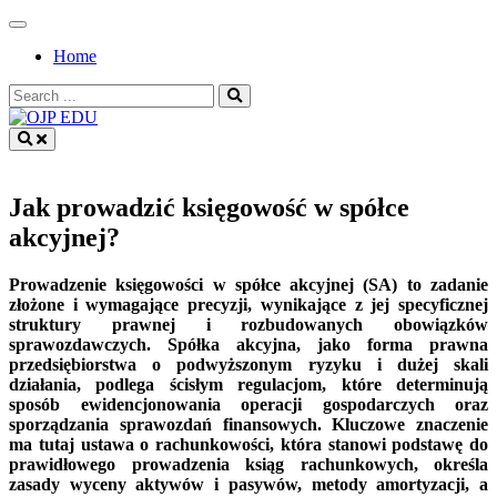
Skip
to
Home
content
Search
for:
OJP EDU
Jak prowadzić księgowość w spółce
akcyjnej?
Prowadzenie księgowości w spółce akcyjnej (SA) to zadanie
złożone i wymagające precyzji, wynikające z jej specyficznej
struktury prawnej i rozbudowanych obowiązków
sprawozdawczych. Spółka akcyjna, jako forma prawna
przedsiębiorstwa o podwyższonym ryzyku i dużej skali
działania, podlega ścisłym regulacjom, które determinują
sposób ewidencjonowania operacji gospodarczych oraz
sporządzania sprawozdań finansowych. Kluczowe znaczenie
ma tutaj ustawa o rachunkowości, która stanowi podstawę do
prawidłowego prowadzenia ksiąg rachunkowych, określa
zasady wyceny aktywów i pasywów, metody amortyzacji, a