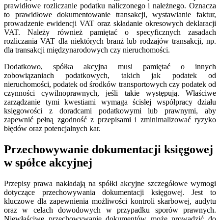
prawidłowe rozliczanie podatku naliczonego i należnego. Oznacza
to prawidłowe dokumentowanie transakcji, wystawianie faktur,
prowadzenie ewidencji VAT oraz składanie okresowych deklaracji
VAT. Należy również pamiętać o specyficznych zasadach
rozliczania VAT dla niektórych branż lub rodzajów transakcji, np.
dla transakcji międzynarodowych czy nieruchomości.
Dodatkowo, spółka akcyjna musi pamiętać o innych
zobowiązaniach podatkowych, takich jak podatek od
nieruchomości, podatek od środków transportowych czy podatek od
czynności cywilnoprawnych, jeśli takie występują. Właściwe
zarządzanie tymi kwestiami wymaga ścisłej współpracy działu
księgowości z doradcami podatkowymi lub prawnymi, aby
zapewnić pełną zgodność z przepisami i zminimalizować ryzyko
błędów oraz potencjalnych kar.
Przechowywanie dokumentacji księgowej
w spółce akcyjnej
Przepisy prawa nakładają na spółki akcyjne szczegółowe wymogi
dotyczące przechowywania dokumentacji księgowej. Jest to
kluczowe dla zapewnienia możliwości kontroli skarbowej, audytu
oraz w celach dowodowych w przypadku sporów prawnych.
Niewłaściwe przechowywanie dokumentów może prowadzić do