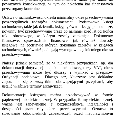
poważnych konsekwencji, w tym do nałożenia kar finansowych
przez organy kontrolne.
Ustawa o rachunkowości określa minimalny okres przechowywania
poszczególnych rodzajów dokumentacji. Podstawowe księgi
rachunkowe, takie jak dziennik, księga główna i księgi pomocnicze,
powinny być przechowywane przez co najmniej pięć lat od końca
roku obrotowego, w którym zostały zamknięte. Dokumenty
finansowe, sprawozdania finansowe, jak również dowody
księgowe, na podstawie których dokonano zapisów w księgach
rachunkowych, również podlegają wymogowi pięcioletniego okresu
przechowywania.
Należy jednak pamiętać, że w niektórych przypadkach, np. dla
dokumentacji dotyczącej podatku dochodowego czy VAT, okres
przechowywania może być dłuższy i wynikać z przepisów
Ordynacji podatkowej. Dlatego też, kluczowe jest dokładne
zapoznanie się z wszystkimi obowiązującymi przepisami, aby
ustalić właściwe terminy archiwizacji.
Dokumentację księgową można przechowywać w formie
papierowej lub elektronicznej. W przypadku formy elektronicznej,
ważne jest zapewnienie jej bezpieczeństwa, integralności i
dostępności przez cały okres przechowywania. Oznacza to
stosowanie odpowiednich zabezpieczeń przed nieuprawnionym