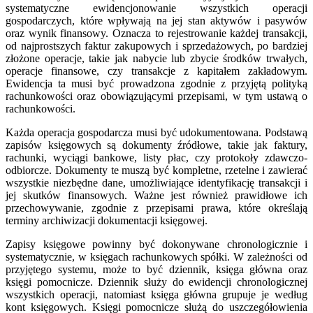
systematyczne ewidencjonowanie wszystkich operacji
gospodarczych, które wpływają na jej stan aktywów i pasywów
oraz wynik finansowy. Oznacza to rejestrowanie każdej transakcji,
od najprostszych faktur zakupowych i sprzedażowych, po bardziej
złożone operacje, takie jak nabycie lub zbycie środków trwałych,
operacje finansowe, czy transakcje z kapitałem zakładowym.
Ewidencja ta musi być prowadzona zgodnie z przyjętą polityką
rachunkowości oraz obowiązującymi przepisami, w tym ustawą o
rachunkowości.
Każda operacja gospodarcza musi być udokumentowana. Podstawą
zapisów księgowych są dokumenty źródłowe, takie jak faktury,
rachunki, wyciągi bankowe, listy płac, czy protokoły zdawczo-
odbiorcze. Dokumenty te muszą być kompletne, rzetelne i zawierać
wszystkie niezbędne dane, umożliwiające identyfikację transakcji i
jej skutków finansowych. Ważne jest również prawidłowe ich
przechowywanie, zgodnie z przepisami prawa, które określają
terminy archiwizacji dokumentacji księgowej.
Zapisy księgowe powinny być dokonywane chronologicznie i
systematycznie, w księgach rachunkowych spółki. W zależności od
przyjętego systemu, może to być dziennik, księga główna oraz
księgi pomocnicze. Dziennik służy do ewidencji chronologicznej
wszystkich operacji, natomiast księga główna grupuje je według
kont księgowych. Księgi pomocnicze służą do uszczegółowienia