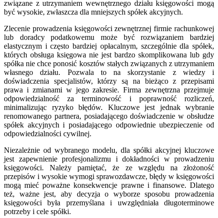
związane z utrzymaniem wewnętrznego działu księgowości mogą
być wysokie, zwłaszcza dla mniejszych spółek akcyjnych.
Zlecenie prowadzenia księgowości zewnętrznej firmie rachunkowej
lub doradcy podatkowemu może być rozwiązaniem bardziej
elastycznym i często bardziej opłacalnym, szczególnie dla spółek,
których obsługa księgowa nie jest bardzo skomplikowana lub gdy
spółka nie chce ponosić kosztów stałych związanych z utrzymaniem
własnego działu. Pozwala to na skorzystanie z wiedzy i
doświadczenia specjalistów, którzy są na bieżąco z przepisami
prawa i zmianami w jego zakresie. Firma zewnętrzna przejmuje
odpowiedzialność za terminowość i poprawność rozliczeń,
minimalizując ryzyko błędów. Kluczowe jest jednak wybranie
renomowanego partnera, posiadającego doświadczenie w obsłudze
spółek akcyjnych i posiadającego odpowiednie ubezpieczenie od
odpowiedzialności cywilnej.
Niezależnie od wybranego modelu, dla spółki akcyjnej kluczowe
jest zapewnienie profesjonalizmu i dokładności w prowadzeniu
księgowości. Należy pamiętać, że ze względu na złożoność
przepisów i wysokie wymogi sprawozdawcze, błędy w księgowości
mogą mieć poważne konsekwencje prawne i finansowe. Dlatego
też, ważne jest, aby decyzja o wyborze sposobu prowadzenia
księgowości była przemyślana i uwzględniała długoterminowe
potrzeby i cele spółki.