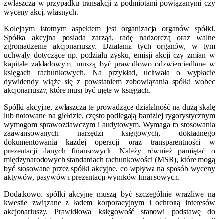
zwłaszcza w przypadku transakcji z podmiotami powiązanymi czy
wyceny akcji własnych.
Kolejnym istotnym aspektem jest organizacja organów spółki.
Spółka akcyjna posiada zarząd, radę nadzorczą oraz walne
zgromadzenie akcjonariuszy. Działania tych organów, w tym
uchwały dotyczące np. podziału zysku, emisji akcji czy zmian w
kapitale zakładowym, muszą być prawidłowo odzwierciedlone w
księgach rachunkowych. Na przykład, uchwała o wypłacie
dywidendy wiąże się z powstaniem zobowiązania spółki wobec
akcjonariuszy, które musi być ujęte w księgach.
Spółki akcyjne, zwłaszcza te prowadzące działalność na dużą skalę
lub notowane na giełdzie, często podlegają bardziej rygorystycznym
wymogom sprawozdawczym i audytowym. Wymaga to stosowania
zaawansowanych narzędzi księgowych, dokładnego
dokumentowania każdej operacji oraz transparentności w
prezentacji danych finansowych. Należy również pamiętać o
międzynarodowych standardach rachunkowości (MSR), które mogą
być stosowane przez spółki akcyjne, co wpływa na sposób wyceny
aktywów, pasywów i prezentacji wyników finansowych.
Dodatkowo, spółki akcyjne muszą być szczególnie wrażliwe na
kwestie związane z ładem korporacyjnym i ochroną interesów
akcjonariuszy. Prawidłowa księgowość stanowi podstawę do