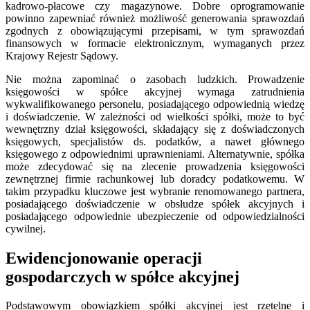
kadrowo-płacowe czy magazynowe. Dobre oprogramowanie
powinno zapewniać również możliwość generowania sprawozdań
zgodnych z obowiązującymi przepisami, w tym sprawozdań
finansowych w formacie elektronicznym, wymaganych przez
Krajowy Rejestr Sądowy.
Nie można zapominać o zasobach ludzkich. Prowadzenie
księgowości w spółce akcyjnej wymaga zatrudnienia
wykwalifikowanego personelu, posiadającego odpowiednią wiedzę
i doświadczenie. W zależności od wielkości spółki, może to być
wewnętrzny dział księgowości, składający się z doświadczonych
księgowych, specjalistów ds. podatków, a nawet głównego
księgowego z odpowiednimi uprawnieniami. Alternatywnie, spółka
może zdecydować się na zlecenie prowadzenia księgowości
zewnętrznej firmie rachunkowej lub doradcy podatkowemu. W
takim przypadku kluczowe jest wybranie renomowanego partnera,
posiadającego doświadczenie w obsłudze spółek akcyjnych i
posiadającego odpowiednie ubezpieczenie od odpowiedzialności
cywilnej.
Ewidencjonowanie operacji
gospodarczych w spółce akcyjnej
Podstawowym obowiązkiem spółki akcyjnej jest rzetelne i