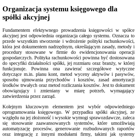
Organizacja systemu księgowego dla
spółki akcyjnej
Fundamentem efektywnego prowadzenia księgowości w spółce
akcyjnej jest odpowiednia organizacja całego systemu. Oznacza to
przede wszystkim stworzenie i wdrożenie polityki rachunkowości,
która jest dokumentem nadrzędnym, określającym zasady, metody i
procedury stosowane w firmie do ewidencjonowania operacji
gospodarczych. Polityka rachunkowości powinna być dostosowana
do specyfiki działalności spółki, jej rozmiaru oraz branży, w której
funkcjonuje. Powinna ona zawierać szczegółowe wytyczne
dotyczące m.in. planu kont, metod wyceny aktywów i pasywów,
sposobu ujmowania przychodów i kosztów, zasad amortyzacji
środków trwałych oraz metod rozliczania kosztów. Jest to dokument
obowiązujący i zmieniany w miarę potrzeb, wymagający
zatwierdzenia przez zarząd.
Kolejnym kluczowym elementem jest wybór odpowiedniego
oprogramowania księgowego. W przypadku spółki akcyjnej, ze
względu na jej złożoność i wysokie wymogi sprawozdawcze, zaleca
się stosowanie zaawansowanych systemów, które umożliwiają
automatyzację procesów, generowanie rozbudowanych raportów
oraz integrację z innymi modułami firmy, takimi jak systemy