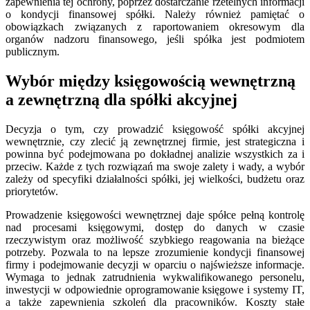
zapewnienia tej ochrony, poprzez dostarczanie rzetelnych informacji
o kondycji finansowej spółki. Należy również pamiętać o
obowiązkach związanych z raportowaniem okresowym dla
organów nadzoru finansowego, jeśli spółka jest podmiotem
publicznym.
Wybór między księgowością wewnętrzną
a zewnętrzną dla spółki akcyjnej
Decyzja o tym, czy prowadzić księgowość spółki akcyjnej
wewnętrznie, czy zlecić ją zewnętrznej firmie, jest strategiczna i
powinna być podejmowana po dokładnej analizie wszystkich za i
przeciw. Każde z tych rozwiązań ma swoje zalety i wady, a wybór
zależy od specyfiki działalności spółki, jej wielkości, budżetu oraz
priorytetów.
Prowadzenie księgowości wewnętrznej daje spółce pełną kontrolę
nad procesami księgowymi, dostęp do danych w czasie
rzeczywistym oraz możliwość szybkiego reagowania na bieżące
potrzeby. Pozwala to na lepsze zrozumienie kondycji finansowej
firmy i podejmowanie decyzji w oparciu o najświeższe informacje.
Wymaga to jednak zatrudnienia wykwalifikowanego personelu,
inwestycji w odpowiednie oprogramowanie księgowe i systemy IT,
a także zapewnienia szkoleń dla pracowników. Koszty stałe