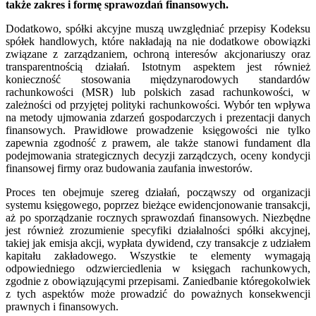
także zakres i formę sprawozdań finansowych.
Dodatkowo, spółki akcyjne muszą uwzględniać przepisy Kodeksu
spółek handlowych, które nakładają na nie dodatkowe obowiązki
związane z zarządzaniem, ochroną interesów akcjonariuszy oraz
transparentnością działań. Istotnym aspektem jest również
konieczność stosowania międzynarodowych standardów
rachunkowości (MSR) lub polskich zasad rachunkowości, w
zależności od przyjętej polityki rachunkowości. Wybór ten wpływa
na metody ujmowania zdarzeń gospodarczych i prezentacji danych
finansowych. Prawidłowe prowadzenie księgowości nie tylko
zapewnia zgodność z prawem, ale także stanowi fundament dla
podejmowania strategicznych decyzji zarządczych, oceny kondycji
finansowej firmy oraz budowania zaufania inwestorów.
Proces ten obejmuje szereg działań, począwszy od organizacji
systemu księgowego, poprzez bieżące ewidencjonowanie transakcji,
aż po sporządzanie rocznych sprawozdań finansowych. Niezbędne
jest również zrozumienie specyfiki działalności spółki akcyjnej,
takiej jak emisja akcji, wypłata dywidend, czy transakcje z udziałem
kapitału zakładowego. Wszystkie te elementy wymagają
odpowiedniego odzwierciedlenia w księgach rachunkowych,
zgodnie z obowiązującymi przepisami. Zaniedbanie któregokolwiek
z tych aspektów może prowadzić do poważnych konsekwencji
prawnych i finansowych.