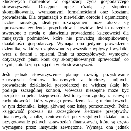
kluczowych momentów w organizacji życia gospodarczego
stowarzyszenia. Dostępne opcje różnią się stopniem
skomplikowania, wymaganymi formalnościami oraz kosztami
prowadzenia. Dla organizacji o niewielkim obrocie i ograniczonej
liczbie transakcji, idealnym rozwiązaniem może okazać się
uproszczona ewidencja przychodów i kosztów. Jest to narzędzie
stworzone z myślą o ułatwieniu prowadzenia księgowości dla
mniejszych podmiotów, które nie prowadzą skomplikowanej
działalności gospodarczej. Wymaga ona jedynie prowadzenia
dziennika, w którym zapisywane są wszystkie wpływy i wydatki,
wraz z datami i opisami. Brak tu szczegółowych wymogów
dotyczących planu kont czy skomplikowanych sprawozdań, co
czyni ją atrakcyjną opcją dla wielu stowarzyszeń.
Jeśli jednak stowarzyszenie planuje rozwój, pozyskiwanie
znaczących środków finansowych z funduszy unijnych,
prowadzenie działalności gospodarczej na większą skalę lub
podlega szczególnej kontroli, wówczas niezbędne może być
przejście na pełną księgowość. Jest to system zgodny z ustawą o
rachunkowości, który wymaga prowadzenia ksiąg rachunkowych,
w tym dziennika, księgi głównej oraz ksiąg pomocniczych. Pełna
księgowość pozwala na szczegółowe śledzenie przepływów
finansowych, analizę rentowności poszczególnych działań oraz
przygotowanie pełnych sprawozdań finansowych, które są często
wymagane przez instytucje zewnętrzne. Wymaga ona jednak