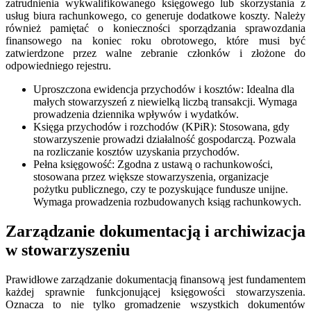
zatrudnienia wykwalifikowanego księgowego lub skorzystania z
usług biura rachunkowego, co generuje dodatkowe koszty. Należy
również pamiętać o konieczności sporządzania sprawozdania
finansowego na koniec roku obrotowego, które musi być
zatwierdzone przez walne zebranie członków i złożone do
odpowiedniego rejestru.
Uproszczona ewidencja przychodów i kosztów: Idealna dla
małych stowarzyszeń z niewielką liczbą transakcji. Wymaga
prowadzenia dziennika wpływów i wydatków.
Księga przychodów i rozchodów (KPiR): Stosowana, gdy
stowarzyszenie prowadzi działalność gospodarczą. Pozwala
na rozliczanie kosztów uzyskania przychodów.
Pełna księgowość: Zgodna z ustawą o rachunkowości,
stosowana przez większe stowarzyszenia, organizacje
pożytku publicznego, czy te pozyskujące fundusze unijne.
Wymaga prowadzenia rozbudowanych ksiąg rachunkowych.
Zarządzanie dokumentacją i archiwizacja
w stowarzyszeniu
Prawidłowe zarządzanie dokumentacją finansową jest fundamentem
każdej sprawnie funkcjonującej księgowości stowarzyszenia.
Oznacza to nie tylko gromadzenie wszystkich dokumentów