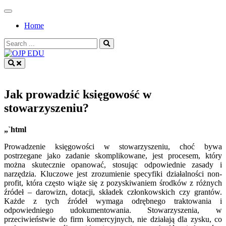
Skip
to
Home
content
Search
for:
OJP EDU
Jak prowadzić księgowość w
stowarzyszeniu?
„`html
Prowadzenie księgowości w stowarzyszeniu, choć bywa
postrzegane jako zadanie skomplikowane, jest procesem, który
można skutecznie opanować, stosując odpowiednie zasady i
narzędzia. Kluczowe jest zrozumienie specyfiki działalności non-
profit, która często wiąże się z pozyskiwaniem środków z różnych
źródeł – darowizn, dotacji, składek członkowskich czy grantów.
Każde z tych źródeł wymaga odrębnego traktowania i
odpowiedniego udokumentowania. Stowarzyszenia, w
przeciwieństwie do firm komercyjnych, nie działają dla zysku, co