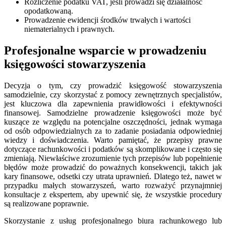
Rozliczenie podatku VAT, jeśli prowadzi się działalność
opodatkowaną.
Prowadzenie ewidencji środków trwałych i wartości
niematerialnych i prawnych.
Profesjonalne wsparcie w prowadzeniu
księgowości stowarzyszenia
Decyzja o tym, czy prowadzić księgowość stowarzyszenia
samodzielnie, czy skorzystać z pomocy zewnętrznych specjalistów,
jest kluczowa dla zapewnienia prawidłowości i efektywności
finansowej. Samodzielne prowadzenie księgowości może być
kuszące ze względu na potencjalne oszczędności, jednak wymaga
od osób odpowiedzialnych za to zadanie posiadania odpowiedniej
wiedzy i doświadczenia. Warto pamiętać, że przepisy prawne
dotyczące rachunkowości i podatków są skomplikowane i często się
zmieniają. Niewłaściwe zrozumienie tych przepisów lub popełnienie
błędów może prowadzić do poważnych konsekwencji, takich jak
kary finansowe, odsetki czy utrata uprawnień. Dlatego też, nawet w
przypadku małych stowarzyszeń, warto rozważyć przynajmniej
konsultacje z ekspertem, aby upewnić się, że wszystkie procedury
są realizowane poprawnie.
Skorzystanie z usług profesjonalnego biura rachunkowego lub