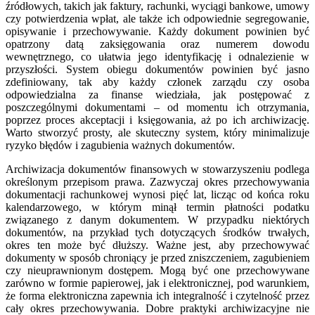
źródłowych, takich jak faktury, rachunki, wyciągi bankowe, umowy
czy potwierdzenia wpłat, ale także ich odpowiednie segregowanie,
opisywanie i przechowywanie. Każdy dokument powinien być
opatrzony datą zaksięgowania oraz numerem dowodu
wewnętrznego, co ułatwia jego identyfikację i odnalezienie w
przyszłości. System obiegu dokumentów powinien być jasno
zdefiniowany, tak aby każdy członek zarządu czy osoba
odpowiedzialna za finanse wiedziała, jak postępować z
poszczególnymi dokumentami – od momentu ich otrzymania,
poprzez proces akceptacji i księgowania, aż po ich archiwizację.
Warto stworzyć prosty, ale skuteczny system, który minimalizuje
ryzyko błędów i zagubienia ważnych dokumentów.
Archiwizacja dokumentów finansowych w stowarzyszeniu podlega
określonym przepisom prawa. Zazwyczaj okres przechowywania
dokumentacji rachunkowej wynosi pięć lat, licząc od końca roku
kalendarzowego, w którym minął termin płatności podatku
związanego z danym dokumentem. W przypadku niektórych
dokumentów, na przykład tych dotyczących środków trwałych,
okres ten może być dłuższy. Ważne jest, aby przechowywać
dokumenty w sposób chroniący je przed zniszczeniem, zagubieniem
czy nieuprawnionym dostępem. Mogą być one przechowywane
zarówno w formie papierowej, jak i elektronicznej, pod warunkiem,
że forma elektroniczna zapewnia ich integralność i czytelność przez
cały okres przechowywania. Dobre praktyki archiwizacyjne nie