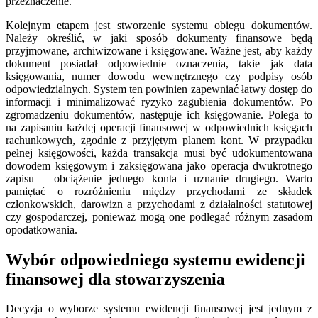
przeznaczenie.
Kolejnym etapem jest stworzenie systemu obiegu dokumentów.
Należy określić, w jaki sposób dokumenty finansowe będą
przyjmowane, archiwizowane i księgowane. Ważne jest, aby każdy
dokument posiadał odpowiednie oznaczenia, takie jak data
księgowania, numer dowodu wewnętrznego czy podpisy osób
odpowiedzialnych. System ten powinien zapewniać łatwy dostęp do
informacji i minimalizować ryzyko zagubienia dokumentów. Po
zgromadzeniu dokumentów, następuje ich księgowanie. Polega to
na zapisaniu każdej operacji finansowej w odpowiednich księgach
rachunkowych, zgodnie z przyjętym planem kont. W przypadku
pełnej księgowości, każda transakcja musi być udokumentowana
dowodem księgowym i zaksięgowana jako operacja dwukrotnego
zapisu – obciążenie jednego konta i uznanie drugiego. Warto
pamiętać o rozróżnieniu między przychodami ze składek
członkowskich, darowizn a przychodami z działalności statutowej
czy gospodarczej, ponieważ mogą one podlegać różnym zasadom
opodatkowania.
Wybór odpowiedniego systemu ewidencji
finansowej dla stowarzyszenia
Decyzja o wyborze systemu ewidencji finansowej jest jednym z