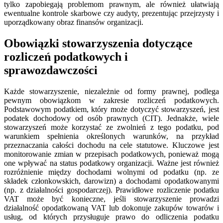
tylko zapobiegają problemom prawnym, ale również ułatwiają
ewentualne kontrole skarbowe czy audyty, prezentując przejrzysty i
uporządkowany obraz finansów organizacji.
Obowiązki stowarzyszenia dotyczące
rozliczeń podatkowych i
sprawozdawczości
Każde stowarzyszenie, niezależnie od formy prawnej, podlega
pewnym obowiązkom w zakresie rozliczeń podatkowych.
Podstawowym podatkiem, który może dotyczyć stowarzyszeń, jest
podatek dochodowy od osób prawnych (CIT). Jednakże, wiele
stowarzyszeń może korzystać ze zwolnień z tego podatku, pod
warunkiem spełnienia określonych warunków, na przykład
przeznaczania całości dochodu na cele statutowe. Kluczowe jest
monitorowanie zmian w przepisach podatkowych, ponieważ mogą
one wpływać na status podatkowy organizacji. Ważne jest również
rozróżnienie między dochodami wolnymi od podatku (np. ze
składek członkowskich, darowizn) a dochodami opodatkowanymi
(np. z działalności gospodarczej). Prawidłowe rozliczenie podatku
VAT może być konieczne, jeśli stowarzyszenie prowadzi
działalność opodatkowaną VAT lub dokonuje zakupów towarów i
usług, od których przysługuje prawo do odliczenia podatku