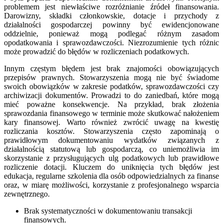
problemem jest niewłaściwe rozróżnianie źródeł finansowania.
Darowizny, składki członkowskie, dotacje i przychody z
działalności gospodarczej powinny być ewidencjonowane
oddzielnie, ponieważ mogą podlegać różnym zasadom
opodatkowania i sprawozdawczości. Niezrozumienie tych różnic
może prowadzić do błędów w rozliczeniach podatkowych.
Innym częstym błędem jest brak znajomości obowiązujących
przepisów prawnych. Stowarzyszenia mogą nie być świadome
swoich obowiązków w zakresie podatków, sprawozdawczości czy
archiwizacji dokumentów. Prowadzi to do zaniedbań, które mogą
mieć poważne konsekwencje. Na przykład, brak złożenia
sprawozdania finansowego w terminie może skutkować nałożeniem
kary finansowej. Warto również zwrócić uwagę na kwestię
rozliczania kosztów. Stowarzyszenia często zapominają o
prawidłowym dokumentowaniu wydatków związanych z
działalnością statutową lub gospodarczą, co uniemożliwia im
skorzystanie z przysługujących ulg podatkowych lub prawidłowe
rozliczenie dotacji. Kluczem do uniknięcia tych błędów jest
edukacja, regularne szkolenia dla osób odpowiedzialnych za finanse
oraz, w miarę możliwości, korzystanie z profesjonalnego wsparcia
zewnętrznego.
Brak systematyczności w dokumentowaniu transakcji
finansowych.