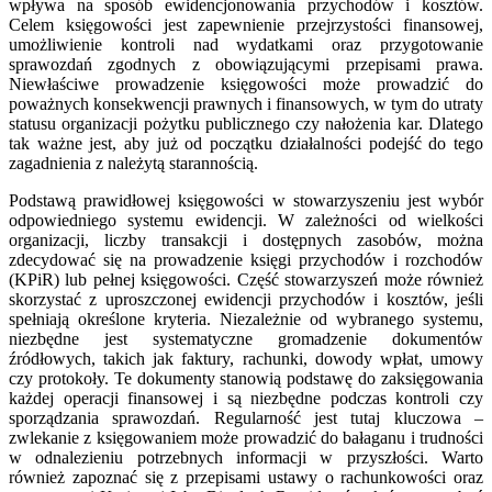
wpływa na sposób ewidencjonowania przychodów i kosztów.
Celem księgowości jest zapewnienie przejrzystości finansowej,
umożliwienie kontroli nad wydatkami oraz przygotowanie
sprawozdań zgodnych z obowiązującymi przepisami prawa.
Niewłaściwe prowadzenie księgowości może prowadzić do
poważnych konsekwencji prawnych i finansowych, w tym do utraty
statusu organizacji pożytku publicznego czy nałożenia kar. Dlatego
tak ważne jest, aby już od początku działalności podejść do tego
zagadnienia z należytą starannością.
Podstawą prawidłowej księgowości w stowarzyszeniu jest wybór
odpowiedniego systemu ewidencji. W zależności od wielkości
organizacji, liczby transakcji i dostępnych zasobów, można
zdecydować się na prowadzenie księgi przychodów i rozchodów
(KPiR) lub pełnej księgowości. Część stowarzyszeń może również
skorzystać z uproszczonej ewidencji przychodów i kosztów, jeśli
spełniają określone kryteria. Niezależnie od wybranego systemu,
niezbędne jest systematyczne gromadzenie dokumentów
źródłowych, takich jak faktury, rachunki, dowody wpłat, umowy
czy protokoły. Te dokumenty stanowią podstawę do zaksięgowania
każdej operacji finansowej i są niezbędne podczas kontroli czy
sporządzania sprawozdań. Regularność jest tutaj kluczowa –
zwlekanie z księgowaniem może prowadzić do bałaganu i trudności
w odnalezieniu potrzebnych informacji w przyszłości. Warto
również zapoznać się z przepisami ustawy o rachunkowości oraz