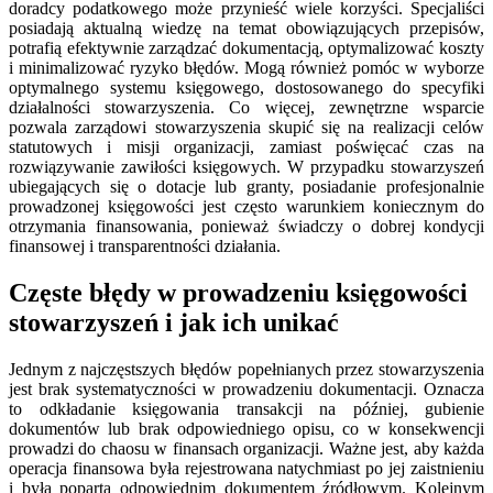
doradcy podatkowego może przynieść wiele korzyści. Specjaliści
posiadają aktualną wiedzę na temat obowiązujących przepisów,
potrafią efektywnie zarządzać dokumentacją, optymalizować koszty
i minimalizować ryzyko błędów. Mogą również pomóc w wyborze
optymalnego systemu księgowego, dostosowanego do specyfiki
działalności stowarzyszenia. Co więcej, zewnętrzne wsparcie
pozwala zarządowi stowarzyszenia skupić się na realizacji celów
statutowych i misji organizacji, zamiast poświęcać czas na
rozwiązywanie zawiłości księgowych. W przypadku stowarzyszeń
ubiegających się o dotacje lub granty, posiadanie profesjonalnie
prowadzonej księgowości jest często warunkiem koniecznym do
otrzymania finansowania, ponieważ świadczy o dobrej kondycji
finansowej i transparentności działania.
Częste błędy w prowadzeniu księgowości
stowarzyszeń i jak ich unikać
Jednym z najczęstszych błędów popełnianych przez stowarzyszenia
jest brak systematyczności w prowadzeniu dokumentacji. Oznacza
to odkładanie księgowania transakcji na później, gubienie
dokumentów lub brak odpowiedniego opisu, co w konsekwencji
prowadzi do chaosu w finansach organizacji. Ważne jest, aby każda
operacja finansowa była rejestrowana natychmiast po jej zaistnieniu
i była poparta odpowiednim dokumentem źródłowym. Kolejnym