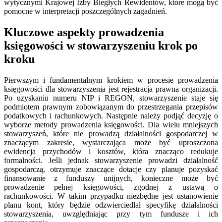
wytycznymi Krajowej Izby Biegłych Rewidentów, które mogą być
pomocne w interpretacji poszczególnych zagadnień.
Kluczowe aspekty prowadzenia
księgowości w stowarzyszeniu krok po
kroku
Pierwszym i fundamentalnym krokiem w procesie prowadzenia
księgowości dla stowarzyszenia jest rejestracja prawna organizacji.
Po uzyskaniu numeru NIP i REGON, stowarzyszenie staje się
podmiotem prawnym zobowiązanym do przestrzegania przepisów
podatkowych i rachunkowych. Następnie należy podjąć decyzję o
wyborze metody prowadzenia księgowości. Dla wielu mniejszych
stowarzyszeń, które nie prowadzą działalności gospodarczej w
znaczącym zakresie, wystarczająca może być uproszczona
ewidencja przychodów i kosztów, która znacząco redukuje
formalności. Jeśli jednak stowarzyszenie prowadzi działalność
gospodarczą, otrzymuje znaczące dotacje czy planuje pozyskać
finansowanie z funduszy unijnych, konieczne może być
prowadzenie pełnej księgowości, zgodnej z ustawą o
rachunkowości. W takim przypadku niezbędne jest ustanowienie
planu kont, który będzie odzwierciedlał specyfikę działalności
stowarzyszenia, uwzględniając przy tym fundusze i ich