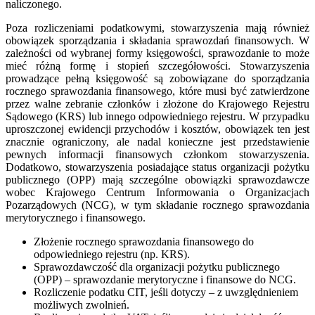
naliczonego.
Poza rozliczeniami podatkowymi, stowarzyszenia mają również
obowiązek sporządzania i składania sprawozdań finansowych. W
zależności od wybranej formy księgowości, sprawozdanie to może
mieć różną formę i stopień szczegółowości. Stowarzyszenia
prowadzące pełną księgowość są zobowiązane do sporządzania
rocznego sprawozdania finansowego, które musi być zatwierdzone
przez walne zebranie członków i złożone do Krajowego Rejestru
Sądowego (KRS) lub innego odpowiedniego rejestru. W przypadku
uproszczonej ewidencji przychodów i kosztów, obowiązek ten jest
znacznie ograniczony, ale nadal konieczne jest przedstawienie
pewnych informacji finansowych członkom stowarzyszenia.
Dodatkowo, stowarzyszenia posiadające status organizacji pożytku
publicznego (OPP) mają szczególne obowiązki sprawozdawcze
wobec Krajowego Centrum Informowania o Organizacjach
Pozarządowych (NCG), w tym składanie rocznego sprawozdania
merytorycznego i finansowego.
Złożenie rocznego sprawozdania finansowego do
odpowiedniego rejestru (np. KRS).
Sprawozdawczość dla organizacji pożytku publicznego
(OPP) – sprawozdanie merytoryczne i finansowe do NCG.
Rozliczenie podatku CIT, jeśli dotyczy – z uwzględnieniem
możliwych zwolnień.