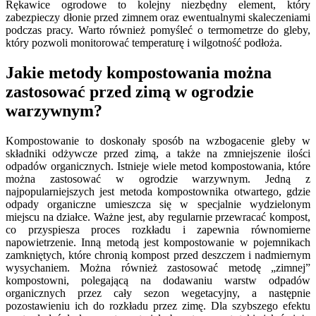
Rękawice ogrodowe to kolejny niezbędny element, który
zabezpieczy dłonie przed zimnem oraz ewentualnymi skaleczeniami
podczas pracy. Warto również pomyśleć o termometrze do gleby,
który pozwoli monitorować temperaturę i wilgotność podłoża.
Jakie metody kompostowania można
zastosować przed zimą w ogrodzie
warzywnym?
Kompostowanie to doskonały sposób na wzbogacenie gleby w
składniki odżywcze przed zimą, a także na zmniejszenie ilości
odpadów organicznych. Istnieje wiele metod kompostowania, które
można zastosować w ogrodzie warzywnym. Jedną z
najpopularniejszych jest metoda kompostownika otwartego, gdzie
odpady organiczne umieszcza się w specjalnie wydzielonym
miejscu na działce. Ważne jest, aby regularnie przewracać kompost,
co przyspiesza proces rozkładu i zapewnia równomierne
napowietrzenie. Inną metodą jest kompostowanie w pojemnikach
zamkniętych, które chronią kompost przed deszczem i nadmiernym
wysychaniem. Można również zastosować metodę „zimnej”
kompostowni, polegającą na dodawaniu warstw odpadów
organicznych przez cały sezon wegetacyjny, a następnie
pozostawieniu ich do rozkładu przez zimę. Dla szybszego efektu