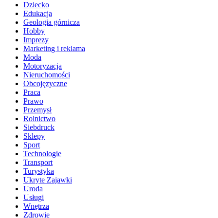
Dziecko
Edukacja
Geologia górnicza
Hobby
Imprezy
Marketing i reklama
Moda
Motoryzacja
Nieruchomości
Obcojęzyczne
Praca
Prawo
Przemysł
Rolnictwo
Siebdruck
Sklepy
Sport
Technologie
Transport
Turystyka
Ukryte Zajawki
Uroda
Usługi
Wnętrza
Zdrowie