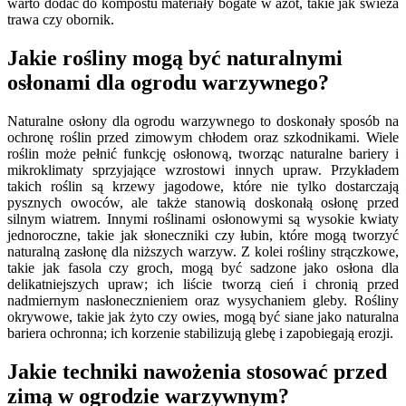
warto dodać do kompostu materiały bogate w azot, takie jak świeża
trawa czy obornik.
Jakie rośliny mogą być naturalnymi
osłonami dla ogrodu warzywnego?
Naturalne osłony dla ogrodu warzywnego to doskonały sposób na
ochronę roślin przed zimowym chłodem oraz szkodnikami. Wiele
roślin może pełnić funkcję osłonową, tworząc naturalne bariery i
mikroklimaty sprzyjające wzrostowi innych upraw. Przykładem
takich roślin są krzewy jagodowe, które nie tylko dostarczają
pysznych owoców, ale także stanowią doskonałą osłonę przed
silnym wiatrem. Innymi roślinami osłonowymi są wysokie kwiaty
jednoroczne, takie jak słoneczniki czy łubin, które mogą tworzyć
naturalną zasłonę dla niższych warzyw. Z kolei rośliny strączkowe,
takie jak fasola czy groch, mogą być sadzone jako osłona dla
delikatniejszych upraw; ich liście tworzą cień i chronią przed
nadmiernym nasłonecznieniem oraz wysychaniem gleby. Rośliny
okrywowe, takie jak żyto czy owies, mogą być siane jako naturalna
bariera ochronna; ich korzenie stabilizują glebę i zapobiegają erozji.
Jakie techniki nawożenia stosować przed
zimą w ogrodzie warzywnym?