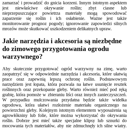
zamarzać i prowadzić do gnicia korzeni. Innym istotnym aspektem
jest niewłaściwe okrywanie roślin; zbyt ciasne lub
nieprzepuszczające powietrza materiały mogą spowodować
zaparzenie się roślin i ich osłabienie. Ważne jest także
monitorowanie prognoz pogody; ignorowanie zapowiedzi silnych
mrozów może skutkować uszkodzeniem delikatnych upraw.
Jakie narzędzia i akcesoria są niezbędne
do zimowego przygotowania ogrodu
warzywnego?
Aby skutecznie przygotować ogród warzywny na zimę, warto
zaopatrzyć się w odpowiednie narzędzia i akcesoria, które ułatwią
prace oraz zapewnią lepszą ochronę roślin. Podstawowym
narzędziem jest łopata, która pozwala na łatwe usunięcie resztek
roślinnych oraz przekopanie gleby. Warto również mieć pod ręką
grabię, która pomoże w zbieraniu liści oraz innych zanieczyszczeń.
W przypadku mulczowania przydatna będzie także widełka
ogrodowa, która ułatwi rozłożenie materiału organicznego na
powierzchni gleby. Kolejnym istotnym elementem wyposażenia są
agrowłókniny lub folie, które można wykorzystać do okrywania
roślin. Dobrze jest mieć także specjalne klipsy lub sznurki do
mocowania tych materiałów, aby nie zdmuchnęły ich silne wiatry.