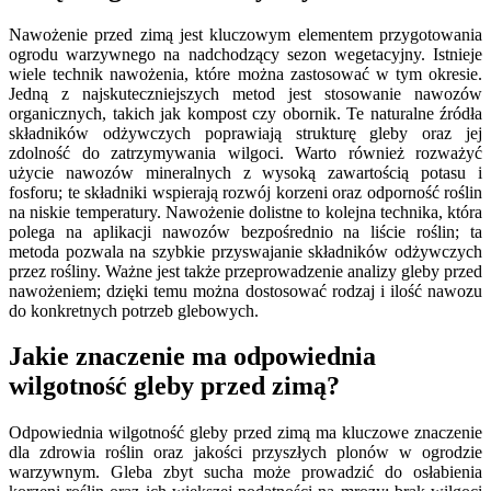
Nawożenie przed zimą jest kluczowym elementem przygotowania
ogrodu warzywnego na nadchodzący sezon wegetacyjny. Istnieje
wiele technik nawożenia, które można zastosować w tym okresie.
Jedną z najskuteczniejszych metod jest stosowanie nawozów
organicznych, takich jak kompost czy obornik. Te naturalne źródła
składników odżywczych poprawiają strukturę gleby oraz jej
zdolność do zatrzymywania wilgoci. Warto również rozważyć
użycie nawozów mineralnych z wysoką zawartością potasu i
fosforu; te składniki wspierają rozwój korzeni oraz odporność roślin
na niskie temperatury. Nawożenie dolistne to kolejna technika, która
polega na aplikacji nawozów bezpośrednio na liście roślin; ta
metoda pozwala na szybkie przyswajanie składników odżywczych
przez rośliny. Ważne jest także przeprowadzenie analizy gleby przed
nawożeniem; dzięki temu można dostosować rodzaj i ilość nawozu
do konkretnych potrzeb glebowych.
Jakie znaczenie ma odpowiednia
wilgotność gleby przed zimą?
Odpowiednia wilgotność gleby przed zimą ma kluczowe znaczenie
dla zdrowia roślin oraz jakości przyszłych plonów w ogrodzie
warzywnym. Gleba zbyt sucha może prowadzić do osłabienia