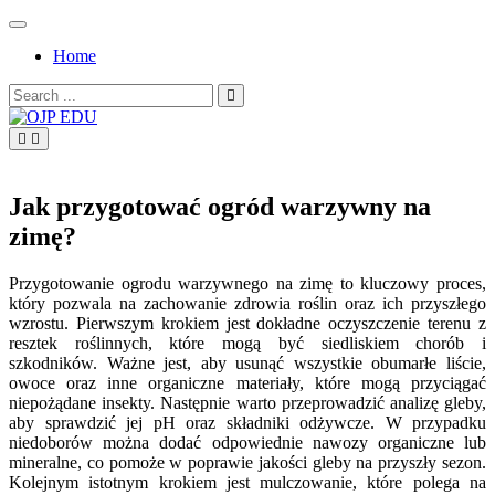
Skip
to
Home
content
Search
for:
OJP EDU
Jak przygotować ogród warzywny na
zimę?
Przygotowanie ogrodu warzywnego na zimę to kluczowy proces,
który pozwala na zachowanie zdrowia roślin oraz ich przyszłego
wzrostu. Pierwszym krokiem jest dokładne oczyszczenie terenu z
resztek roślinnych, które mogą być siedliskiem chorób i
szkodników. Ważne jest, aby usunąć wszystkie obumarłe liście,
owoce oraz inne organiczne materiały, które mogą przyciągać
niepożądane insekty. Następnie warto przeprowadzić analizę gleby,
aby sprawdzić jej pH oraz składniki odżywcze. W przypadku
niedoborów można dodać odpowiednie nawozy organiczne lub
mineralne, co pomoże w poprawie jakości gleby na przyszły sezon.
Kolejnym istotnym krokiem jest mulczowanie, które polega na