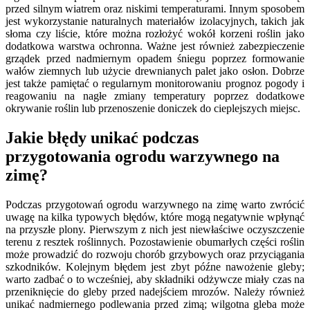
przed silnym wiatrem oraz niskimi temperaturami. Innym sposobem
jest wykorzystanie naturalnych materiałów izolacyjnych, takich jak
słoma czy liście, które można rozłożyć wokół korzeni roślin jako
dodatkowa warstwa ochronna. Ważne jest również zabezpieczenie
grządek przed nadmiernym opadem śniegu poprzez formowanie
wałów ziemnych lub użycie drewnianych palet jako osłon. Dobrze
jest także pamiętać o regularnym monitorowaniu prognoz pogody i
reagowaniu na nagłe zmiany temperatury poprzez dodatkowe
okrywanie roślin lub przenoszenie doniczek do cieplejszych miejsc.
Jakie błędy unikać podczas
przygotowania ogrodu warzywnego na
zimę?
Podczas przygotowań ogrodu warzywnego na zimę warto zwrócić
uwagę na kilka typowych błędów, które mogą negatywnie wpłynąć
na przyszłe plony. Pierwszym z nich jest niewłaściwe oczyszczenie
terenu z resztek roślinnych. Pozostawienie obumarłych części roślin
może prowadzić do rozwoju chorób grzybowych oraz przyciągania
szkodników. Kolejnym błędem jest zbyt późne nawożenie gleby;
warto zadbać o to wcześniej, aby składniki odżywcze miały czas na
przeniknięcie do gleby przed nadejściem mrozów. Należy również
unikać nadmiernego podlewania przed zimą; wilgotna gleba może