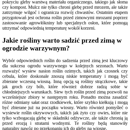
pokryciu gleby warstwą materiału organicznego, takiego jak słoma
czy kompost. Mulcz nie tylko chroni glebę przed mrozem, ale także
zatrzymuje wilgoć i ogranicza rozwój chwastów. Ostatnim etapem
przygotowań jest ochrona roślin przed zimowymi mrozami poprzez
zastosowanie agrowłókniny lub specjalnych osłon, które pomogą
utrzymać odpowiednią temperaturę wokół korzeni.
Jakie rośliny warto sadzić przed zimą w
ogrodzie warzywnym?
Wybór odpowiednich roślin do sadzenia przed zimą jest kluczowy
dla sukcesu ogrodu warzywnego w kolejnych sezonach. Warto
rozważyć wysiew nasion roślin ozimych, takich jak czosnek czy
cebula, które doskonale znoszą niskie temperatury i mogą być
zbierane wczesną wiosną. Inną opcją są rośliny strączkowe, takie
jak groch czy bób, które również dobrze radzą sobie w
chłodniejszych warunkach. Siew tych roślin przed zimą pozwoli na
wcześniejsze zbiory w następnym roku. Ponadto można zasadzić
różne odmiany sałat oraz rzodkiewek, które szybko kiełkują i mogą
być zbierane już na początku wiosny. Warto również pomyśleć o
wysiewie roślin okrywowych, takich jak żyto czy owies, które nie
tylko wzbogacają glebę w składniki odżywcze, ale także chronią ją
przed erozją i stratami wodnymi. Te rośliny będą stanowiły
naturalny nawóz po przekopaniu ich do gleby na wiosnę.