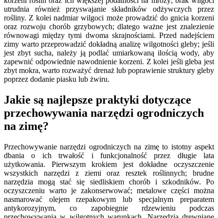
korzeni roślin oraz ich większej podatności na mrozy; brak wilgoci
utrudnia również przyswajanie składników odżywczych przez
rośliny. Z kolei nadmiar wilgoci może prowadzić do gnicia korzeni
oraz rozwoju chorób grzybowych; dlatego ważne jest znalezienie
równowagi między tymi dwoma skrajnościami. Przed nadejściem
zimy warto przeprowadzić dokładną analizę wilgotności gleby; jeśli
jest zbyt sucha, należy ją podlać umiarkowaną ilością wody, aby
zapewnić odpowiednie nawodnienie korzeni. Z kolei jeśli gleba jest
zbyt mokra, warto rozważyć drenaż lub poprawienie struktury gleby
poprzez dodanie piasku lub żwiru.
Jakie są najlepsze praktyki dotyczące
przechowywania narzędzi ogrodniczych
na zimę?
Przechowywanie narzędzi ogrodniczych na zimę to istotny aspekt
dbania o ich trwałość i funkcjonalność przez długie lata
użytkowania. Pierwszym krokiem jest dokładne oczyszczenie
wszystkich narzędzi z ziemi oraz resztek roślinnych; brudne
narzędzia mogą stać się siedliskiem chorób i szkodników. Po
oczyszczeniu warto je zakonserwować; metalowe części można
nasmarować olejem rzepakowym lub specjalnym preparatem
antykorozyjnym, co zapobiegnie rdzewieniu podczas
przechowywania w wilgotnych warunkach. Narzędzia drewniane