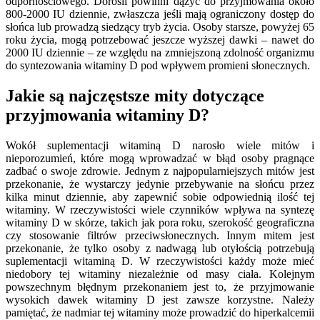
odpornościowego. Dorośli powinni dążyć do przyjmowania około
800-2000 IU dziennie, zwłaszcza jeśli mają ograniczony dostęp do
słońca lub prowadzą siedzący tryb życia. Osoby starsze, powyżej 65
roku życia, mogą potrzebować jeszcze wyższej dawki – nawet do
2000 IU dziennie – ze względu na zmniejszoną zdolność organizmu
do syntezowania witaminy D pod wpływem promieni słonecznych.
Jakie są najczęstsze mity dotyczące
przyjmowania witaminy D?
Wokół suplementacji witaminą D narosło wiele mitów i
nieporozumień, które mogą wprowadzać w błąd osoby pragnące
zadbać o swoje zdrowie. Jednym z najpopularniejszych mitów jest
przekonanie, że wystarczy jedynie przebywanie na słońcu przez
kilka minut dziennie, aby zapewnić sobie odpowiednią ilość tej
witaminy. W rzeczywistości wiele czynników wpływa na syntezę
witaminy D w skórze, takich jak pora roku, szerokość geograficzna
czy stosowanie filtrów przeciwsłonecznych. Innym mitem jest
przekonanie, że tylko osoby z nadwagą lub otyłością potrzebują
suplementacji witaminą D. W rzeczywistości każdy może mieć
niedobory tej witaminy niezależnie od masy ciała. Kolejnym
powszechnym błędnym przekonaniem jest to, że przyjmowanie
wysokich dawek witaminy D jest zawsze korzystne. Należy
pamiętać, że nadmiar tej witaminy może prowadzić do hiperkalcemii