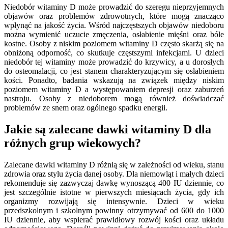
Niedobór witaminy D może prowadzić do szeregu nieprzyjemnych
objawów oraz problemów zdrowotnych, które mogą znacząco
wpłynąć na jakość życia. Wśród najczęstszych objawów niedoboru
można wymienić uczucie zmęczenia, osłabienie mięśni oraz bóle
kostne. Osoby z niskim poziomem witaminy D często skarżą się na
obniżoną odporność, co skutkuje częstszymi infekcjami. U dzieci
niedobór tej witaminy może prowadzić do krzywicy, a u dorosłych
do osteomalacji, co jest stanem charakteryzującym się osłabieniem
kości. Ponadto, badania wskazują na związek między niskim
poziomem witaminy D a występowaniem depresji oraz zaburzeń
nastroju. Osoby z niedoborem mogą również doświadczać
problemów ze snem oraz ogólnego spadku energii.
Jakie są zalecane dawki witaminy D dla
różnych grup wiekowych?
Zalecane dawki witaminy D różnią się w zależności od wieku, stanu
zdrowia oraz stylu życia danej osoby. Dla niemowląt i małych dzieci
rekomenduje się zazwyczaj dawkę wynoszącą 400 IU dziennie, co
jest szczególnie istotne w pierwszych miesiącach życia, gdy ich
organizmy rozwijają się intensywnie. Dzieci w wieku
przedszkolnym i szkolnym powinny otrzymywać od 600 do 1000
IU dziennie, aby wspierać prawidłowy rozwój kości oraz układu