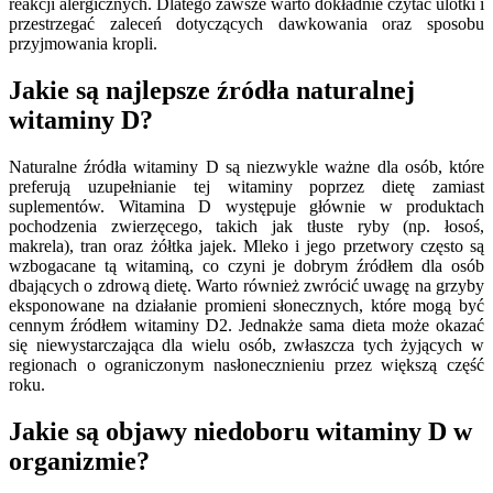
reakcji alergicznych. Dlatego zawsze warto dokładnie czytać ulotki i
przestrzegać zaleceń dotyczących dawkowania oraz sposobu
przyjmowania kropli.
Jakie są najlepsze źródła naturalnej
witaminy D?
Naturalne źródła witaminy D są niezwykle ważne dla osób, które
preferują uzupełnianie tej witaminy poprzez dietę zamiast
suplementów. Witamina D występuje głównie w produktach
pochodzenia zwierzęcego, takich jak tłuste ryby (np. łosoś,
makrela), tran oraz żółtka jajek. Mleko i jego przetwory często są
wzbogacane tą witaminą, co czyni je dobrym źródłem dla osób
dbających o zdrową dietę. Warto również zwrócić uwagę na grzyby
eksponowane na działanie promieni słonecznych, które mogą być
cennym źródłem witaminy D2. Jednakże sama dieta może okazać
się niewystarczająca dla wielu osób, zwłaszcza tych żyjących w
regionach o ograniczonym nasłonecznieniu przez większą część
roku.
Jakie są objawy niedoboru witaminy D w
organizmie?