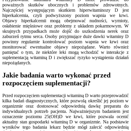
poważnych skutków ubocznych i problemów zdrowotnych.
Najczęściej występującym skutkiem hiperwitaminozy D jest
hiperkalcemia, czyli podwyższony poziom wapnia we krwi.
Objawy hiperkalcemii mogą obejmować nudności, wymioty,
osłabienie mięśniowe oraz problemy z układem pokarmowym. W
skrajnych przypadkach może dojść do uszkodzenia nerek oraz
zaburzeń rytmu serca. Osoby przyjmujące duże dawki witaminy D
powinny regularnie kontrolować poziom wapnia we krwi oraz
monitorować ewentualne objawy niepożądane. Warto również
pamiętać o tym, że niektóre leki mogą wchodzić w interakcje z
suplementacją witaminą D i zwiększać ryzyko wystąpienia działań
niepożądanych.
Jakie badania warto wykonać przed
rozpoczęciem suplementacji?
Przed rozpoczęciem suplementacji witaminą D warto przeprowadzić
kilka badań diagnostycznych, które pozwolą określić jej poziom w
organizmie oraz dostosować odpowiednią dawkę preparatu do
indywidualnych potrzeb pacjenta. Najważniejszym badaniem jest
oznaczenie poziomu 25(OH)D we krwi, które pozwala ocenić
aktualny stan gospodarki witaminą D w organizmie. Na podstawie
wyników tego badania lekarz będzie mógł zalecić odpowiednią