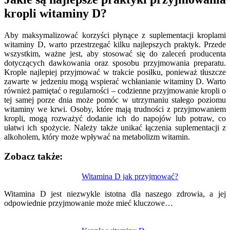
kropli witaminy D?
Aby maksymalizować korzyści płynące z suplementacji kroplami
witaminy D, warto przestrzegać kilku najlepszych praktyk. Przede
wszystkim, ważne jest, aby stosować się do zaleceń producenta
dotyczących dawkowania oraz sposobu przyjmowania preparatu.
Krople najlepiej przyjmować w trakcie posiłku, ponieważ tłuszcze
zawarte w jedzeniu mogą wspierać wchłanianie witaminy D. Warto
również pamiętać o regularności – codzienne przyjmowanie kropli o
tej samej porze dnia może pomóc w utrzymaniu stałego poziomu
witaminy we krwi. Osoby, które mają trudności z przyjmowaniem
kropli, mogą rozważyć dodanie ich do napojów lub potraw, co
ułatwi ich spożycie. Należy także unikać łączenia suplementacji z
alkoholem, który może wpływać na metabolizm witamin.
Zobacz także:
Nawigacja
Witamina D jak przyjmować?
wpisu
Witamina D jest niezwykle istotna dla naszego zdrowia, a jej
odpowiednie przyjmowanie może mieć kluczowe…