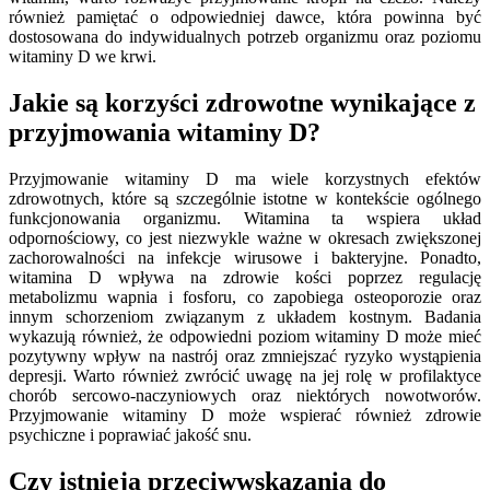
również pamiętać o odpowiedniej dawce, która powinna być
dostosowana do indywidualnych potrzeb organizmu oraz poziomu
witaminy D we krwi.
Jakie są korzyści zdrowotne wynikające z
przyjmowania witaminy D?
Przyjmowanie witaminy D ma wiele korzystnych efektów
zdrowotnych, które są szczególnie istotne w kontekście ogólnego
funkcjonowania organizmu. Witamina ta wspiera układ
odpornościowy, co jest niezwykle ważne w okresach zwiększonej
zachorowalności na infekcje wirusowe i bakteryjne. Ponadto,
witamina D wpływa na zdrowie kości poprzez regulację
metabolizmu wapnia i fosforu, co zapobiega osteoporozie oraz
innym schorzeniom związanym z układem kostnym. Badania
wykazują również, że odpowiedni poziom witaminy D może mieć
pozytywny wpływ na nastrój oraz zmniejszać ryzyko wystąpienia
depresji. Warto również zwrócić uwagę na jej rolę w profilaktyce
chorób sercowo-naczyniowych oraz niektórych nowotworów.
Przyjmowanie witaminy D może wspierać również zdrowie
psychiczne i poprawiać jakość snu.
Czy istnieją przeciwwskazania do