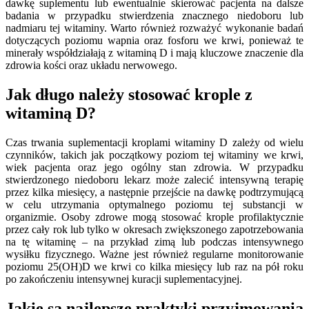
dawkę suplementu lub ewentualnie skierować pacjenta na dalsze
badania w przypadku stwierdzenia znacznego niedoboru lub
nadmiaru tej witaminy. Warto również rozważyć wykonanie badań
dotyczących poziomu wapnia oraz fosforu we krwi, ponieważ te
minerały współdziałają z witaminą D i mają kluczowe znaczenie dla
zdrowia kości oraz układu nerwowego.
Jak długo należy stosować krople z
witaminą D?
Czas trwania suplementacji kroplami witaminy D zależy od wielu
czynników, takich jak początkowy poziom tej witaminy we krwi,
wiek pacjenta oraz jego ogólny stan zdrowia. W przypadku
stwierdzonego niedoboru lekarz może zalecić intensywną terapię
przez kilka miesięcy, a następnie przejście na dawkę podtrzymującą
w celu utrzymania optymalnego poziomu tej substancji w
organizmie. Osoby zdrowe mogą stosować krople profilaktycznie
przez cały rok lub tylko w okresach zwiększonego zapotrzebowania
na tę witaminę – na przykład zimą lub podczas intensywnego
wysiłku fizycznego. Ważne jest również regularne monitorowanie
poziomu 25(OH)D we krwi co kilka miesięcy lub raz na pół roku
po zakończeniu intensywnej kuracji suplementacyjnej.
Jakie są najlepsze praktyki przyjmowania