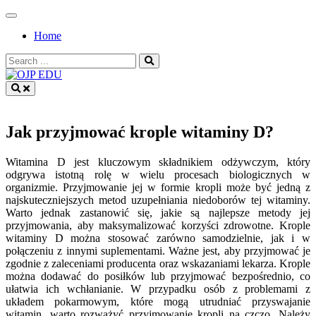
Skip
to
Home
content
Search
for:
OJP EDU
Jak przyjmować krople witaminy D?
Witamina D jest kluczowym składnikiem odżywczym, który
odgrywa istotną rolę w wielu procesach biologicznych w
organizmie. Przyjmowanie jej w formie kropli może być jedną z
najskuteczniejszych metod uzupełniania niedoborów tej witaminy.
Warto jednak zastanowić się, jakie są najlepsze metody jej
przyjmowania, aby maksymalizować korzyści zdrowotne. Krople
witaminy D można stosować zarówno samodzielnie, jak i w
połączeniu z innymi suplementami. Ważne jest, aby przyjmować je
zgodnie z zaleceniami producenta oraz wskazaniami lekarza. Krople
można dodawać do posiłków lub przyjmować bezpośrednio, co
ułatwia ich wchłanianie. W przypadku osób z problemami z
układem pokarmowym, które mogą utrudniać przyswajanie
witamin, warto rozważyć przyjmowanie kropli na czczo. Należy