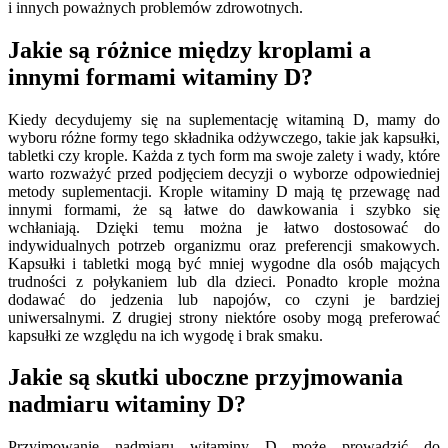
i innych poważnych problemów zdrowotnych.
Jakie są różnice między kroplami a
innymi formami witaminy D?
Kiedy decydujemy się na suplementację witaminą D, mamy do
wyboru różne formy tego składnika odżywczego, takie jak kapsułki,
tabletki czy krople. Każda z tych form ma swoje zalety i wady, które
warto rozważyć przed podjęciem decyzji o wyborze odpowiedniej
metody suplementacji. Krople witaminy D mają tę przewagę nad
innymi formami, że są łatwe do dawkowania i szybko się
wchłaniają. Dzięki temu można je łatwo dostosować do
indywidualnych potrzeb organizmu oraz preferencji smakowych.
Kapsułki i tabletki mogą być mniej wygodne dla osób mających
trudności z połykaniem lub dla dzieci. Ponadto krople można
dodawać do jedzenia lub napojów, co czyni je bardziej
uniwersalnymi. Z drugiej strony niektóre osoby mogą preferować
kapsułki ze względu na ich wygodę i brak smaku.
Jakie są skutki uboczne przyjmowania
nadmiaru witaminy D?
Przyjmowanie nadmiaru witaminy D może prowadzić do