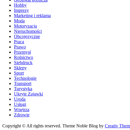
Hobby
Imprezy
Marketing i reklama
Moda
Motoryzacja
Nieruchomości
Obcojęzyczne
Praca
Prawo
Przemysł
Rolnictwo
Siebdruck
Sklepy
Sport
Technologie
Transport
Turystyka
Ukryte Zajawki
Uroda
Usługi
Wnętrza
Zdrowie
Copyright © All rights reserved. Theme Noble Blog by
Creativ Them