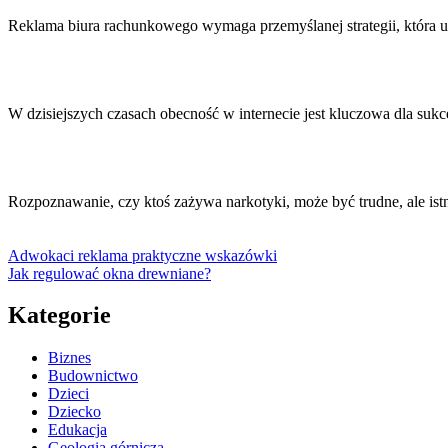
Reklama biura rachunkowego wymaga przemyślanej strategii, która u
W dzisiejszych czasach obecność w internecie jest kluczowa dla su
Rozpoznawanie, czy ktoś zażywa narkotyki, może być trudne, ale i
Adwokaci reklama praktyczne wskazówki
Jak regulować okna drewniane?
Kategorie
Biznes
Budownictwo
Dzieci
Dziecko
Edukacja
Geologia górnicza