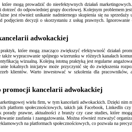
, które mogą prowadzić do nieefektywnych działań marketingowych. J
 i dotrzeć do odpowiedniej grupy docelowej. Kolejnym problemem jest
 jest również unikanie nadmiernego skupienia się na sprzedaży usłu
d podjęciem decyzji o skorzystaniu z usług prawnych. Ignorowanie 
kancelarii adwokackiej
h praktyk, które mogą znacząco zwiększyć efektywność działań pro
ale także wypracowanie spójnego wizerunku w różnych kanałach komunik
dentyfikacją wizualną. Kolejną istotną praktyką jest regularne angażo
wanie lokalnych inicjatyw może przyczynić się do zwiększenia rozpo
trzeb klientów. Warto inwestować w szkolenia dla pracowników, 
 promocji kancelarii adwokackiej
marketingowej wielu firm, w tym kancelarii adwokackich. Dzięki nim 
ch platform społecznościowych, takich jak Facebook, LinkedIn czy In
jak porady prawne, aktualności z branży czy case studies, które mo
owanie zaufania i zaangażowania. Można również rozważyć organizacj
 reklamowych na platformach społecznościowych, co pozwala na precyz