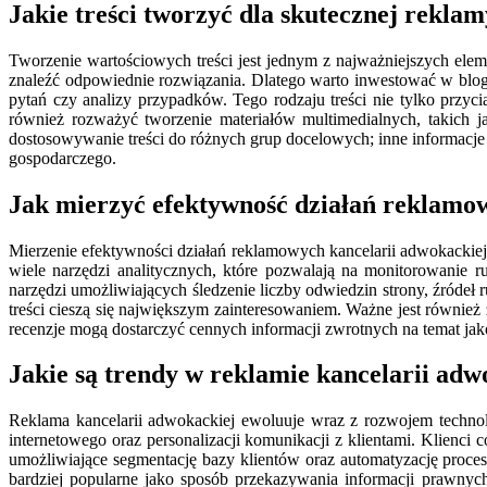
Jakie treści tworzyć dla skutecznej rekla
Tworzenie wartościowych treści jest jednym z najważniejszych ele
znaleźć odpowiednie rozwiązania. Dlatego warto inwestować w blog
pytań czy analizy przypadków. Tego rodzaju treści nie tylko przyc
również rozważyć tworzenie materiałów multimedialnych, takich ja
dostosowywanie treści do różnych grup docelowych; inne informacje
gospodarczego.
Jak mierzyć efektywność działań reklamo
Mierzenie efektywności działań reklamowych kancelarii adwokackiej 
wiele narzędzi analitycznych, które pozwalają na monitorowanie r
narzędzi umożliwiających śledzenie liczby odwiedzin strony, źróde
treści cieszą się największym zainteresowaniem. Ważne jest również 
recenzje mogą dostarczyć cennych informacji zwrotnych na temat j
Jakie są trendy w reklamie kancelarii adw
Reklama kancelarii adwokackiej ewoluuje wraz z rozwojem technol
internetowego oraz personalizacji komunikacji z klientami. Klienc
umożliwiające segmentację bazy klientów oraz automatyzację proces
bardziej popularne jako sposób przekazywania informacji prawnych