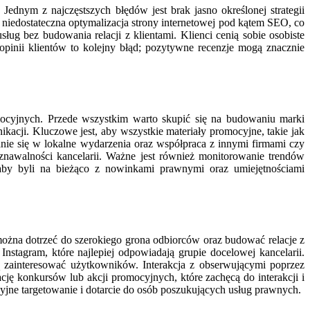
ednym z najczęstszych błędów jest brak jasno określonej strategii
 niedostateczna optymalizacja strony internetowej pod kątem SEO, co
g bez budowania relacji z klientami. Klienci cenią sobie osobiste
opinii klientów to kolejny błąd; pozytywne recenzje mogą znacznie
mocyjnych. Przede wszystkim warto skupić się na budowaniu marki
acji. Kluczowe jest, aby wszystkie materiały promocyjne, takie jak
wanie się w lokalne wydarzenia oraz współpraca z innymi firmami czy
znawalności kancelarii. Ważne jest również monitorowanie trendów
aby byli na bieżąco z nowinkami prawnymi oraz umiejętnościami
można dotrzeć do szerokiego grona odbiorców oraz budować relacje z
stagram, które najlepiej odpowiadają grupie docelowej kancelarii.
gą zainteresować użytkowników. Interakcja z obserwującymi poprzez
ę konkursów lub akcji promocyjnych, które zachęcą do interakcji i
yjne targetowanie i dotarcie do osób poszukujących usług prawnych.