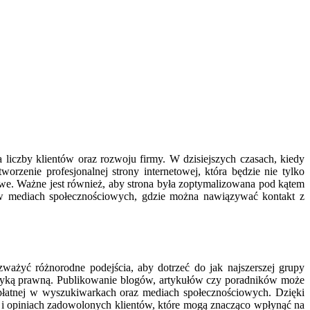
 liczby klientów oraz rozwoju firmy. W dzisiejszych czasach, kiedy
orzenie profesjonalnej strony internetowej, która będzie nie tylko
owe. Ważne jest również, aby strona była zoptymalizowana pod kątem
w mediach społecznościowych, gdzie można nawiązywać kontakt z
ważyć różnorodne podejścia, aby dotrzeć do jak najszerszej grupy
matyką prawną. Publikowanie blogów, artykułów czy poradników może
y płatnej w wyszukiwarkach oraz mediach społecznościowych. Dzięki
i opiniach zadowolonych klientów, które mogą znacząco wpłynąć na