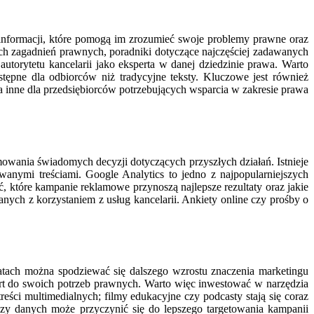
 informacji, które pomogą im zrozumieć swoje problemy prawne oraz
ch zagadnień prawnych, poradniki dotyczące najczęściej zadawanych
utorytetu kancelarii jako eksperta w danej dziedzinie prawa. Warto
stępne dla odbiorców niż tradycyjne teksty. Kluczowe jest również
 inne dla przedsiębiorców potrzebujących wsparcia w zakresie prawa
mowania świadomych decyzji dotyczących przyszłych działań. Istnieje
wanymi treściami. Google Analytics to jedno z najpopularniejszych
 które kampanie reklamowe przynoszą najlepsze rezultaty oraz jakie
anych z korzystaniem z usług kancelarii. Ankiety online czy prośby o
atach można spodziewać się dalszego wzrostu znaczenia marketingu
fert do swoich potrzeb prawnych. Warto więc inwestować w narzędzia
ści multimedialnych; filmy edukacyjne czy podcasty stają się coraz
lizy danych może przyczynić się do lepszego targetowania kampanii