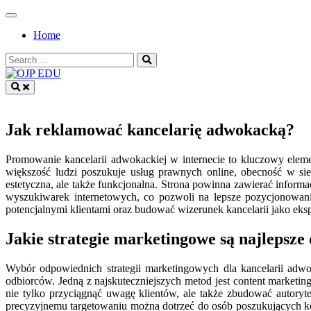
Skip
to
Home
content
Search
for:
OJP EDU
Jak reklamować kancelarię adwokacką?
Promowanie kancelarii adwokackiej w internecie to kluczowy elemen
większość ludzi poszukuje usług prawnych online, obecność w sieci
estetyczna, ale także funkcjonalna. Strona powinna zawierać infor
wyszukiwarek internetowych, co pozwoli na lepsze pozycjonowa
potencjalnymi klientami oraz budować wizerunek kancelarii jako eksp
Jakie strategie marketingowe są najlepsze
Wybór odpowiednich strategii marketingowych dla kancelarii adwo
odbiorców. Jedną z najskuteczniejszych metod jest content market
nie tylko przyciągnąć uwagę klientów, ale także zbudować autoryt
precyzyjnemu targetowaniu można dotrzeć do osób poszukujących k