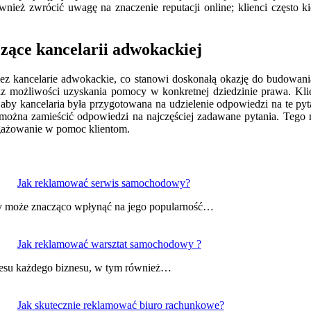
nież zwrócić uwagę na znaczenie reputacji online; klienci często k
czące kancelarii adwokackiej
ez kancelarie adwokackie, co stanowi doskonałą okazję do budowania 
az możliwości uzyskania pomocy w konkretnej dziedzinie prawa. Klie
aby kancelaria była przygotowana na udzielenie odpowiedzi na te pyta
można zamieścić odpowiedzi na najczęściej zadawane pytania. Tego ro
angażowanie w pomoc klientom.
Jak reklamować serwis samochodowy?
ry może znacząco wpłynąć na jego popularność…
Jak reklamować warsztat samochodowy ?
kcesu każdego biznesu, w tym również…
Jak skutecznie reklamować biuro rachunkowe?