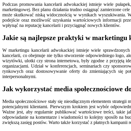
Podczas promowania kancelarii adwokackiej istnieje wiele pułapek
marketingowej. Bez planu działania trudno osiągnąć zamierzone cele
może skutkować niską widocznością w wynikach wyszukiwania. Ważne
podejście oraz możliwość uzyskania wartościowych informacji prze
wpłynąć na reputację kancelarii i przyciągnąć nowych klientów.
Jakie są najlepsze praktyki w marketingu 
W marketingu kancelarii adwokackiej istnieje wiele sprawdzonyc
kancelarii, co obejmuje nie tylko stworzenie odpowiedniego logo, 
wizytówki, ulotki czy strona internetowa, były zgodne z przyjętą i
organizacjami. Udział w konferencjach, seminariach czy sponsoro
rynkowych oraz dostosowywanie oferty do zmieniających się po
interpersonalnymi.
Jak wykorzystać media społecznościowe do
Media społecznościowe stały się nieodłącznym elementem strategii 
potencjalnymi klientami. Pierwszym krokiem jest wybór odpowiedni
Ważne jest, aby regularnie publikować wartościowe treści, takie 
odpowiadanie na komentarze i wiadomości to kolejny sposób na bud
zwiększą zasięg postów. Warto także korzystać z płatnych kampanii