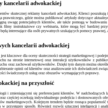
my kancelarii adwokackiej
mentów skutecznej reklamy kancelarii adwokackiej. Klienci poszukują
a prawniczego, gdzie można publikować artykuły dotyczące aktualny
iągną uwagę potencjalnych klientów, ale także pomogą w budowaniu a
k filmy instruktażowe czy webinaria, które mogą być bardziej przy
 będą interesujące dla osób prywatnych szukających pomocy prawnej, a
wych kancelarii adwokackiej
jest kluczowe dla oceny skuteczności strategii marketingowej i podej
uchu na stronie internetowej oraz interakcji użytkowników z publiko
ł ruchu oraz zachowań użytkowników. Dzięki tym danym można określić,
zbieranie opinii od klientów oraz analizowanie ich doświadczeń związ
akości świadczonych usług oraz obszarów wymagających poprawy.
okackiej na przyszłość
ogii i zmieniającymi się preferencjami klientów. W nadchodzących l
i coraz częściej oczekują indywidualnego podejścia i dostosowanych o
ów marketingowych. Kolejnym trendem będzie rosnąca popularność tre
 w przystępny sposób. Również rozwój sztucznej inteligencji i ana