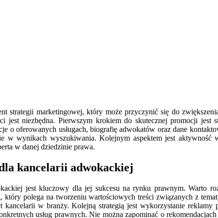
t strategii marketingowej, który może przyczynić się do zwiększenia
 jest niezbędna. Pierwszym krokiem do skutecznej promocji jest stw
macje o oferowanych usługach, biografię adwokatów oraz dane kontakt
nie w wynikach wyszukiwania. Kolejnym aspektem jest aktywność 
erta w danej dziedzinie prawa.
 dla kancelarii adwokackiej
kackiej jest kluczowy dla jej sukcesu na rynku prawnym. Warto roz
ing, który polega na tworzeniu wartościowych treści związanych z te
et kancelarii w branży. Kolejną strategią jest wykorzystanie reklam
onkretnych usług prawnych. Nie można zapominać o rekomendacjach 