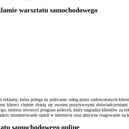
eklamie warsztatu samochodowego
form reklamy, która polega na polecaniu usług przez zadowolonych kl
eni klienci chętnie dzielą się swoimi pozytywnymi doświadczeniam
o, możesz stworzyć program poleceń, który nagradza klientów za reko
t także monitorowanie opinii w internecie oraz aktywne reagowanie na
ztatu samochodowego online