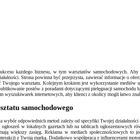
a sukcesu każdego biznesu, w tym warsztatów samochodowych. Aby s
ziałalności. Strona powinna być przejrzysta, zawierać informacje o of
ć Twojego warsztatu. Kolejnym krokiem jest wykorzystanie mediów sp
e publikowanie postów z poradami dotyczącymi pielęgnacji samochodu 
em wyszukiwarek internetowych, aby klienci z okolicy mogli łatwo zna
arsztatu samochodowego
ybór odpowiednich metod zależy od specyfiki Twojej działalności ora
e ogłoszeń w lokalnych gazetach lub na tablicach ogłoszeniowych ró
 mają większy zasięg. Reklama w mediach społecznościowych to jed
nterakcji z Twoją marką. Dodatkowo współpraca z influencerami moto