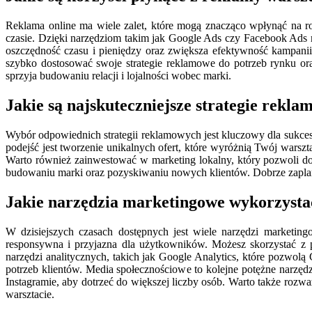
Reklama online ma wiele zalet, które mogą znacząco wpłynąć na 
czasie. Dzięki narzędziom takim jak Google Ads czy Facebook Ads 
oszczędność czasu i pieniędzy oraz zwiększa efektywność kampani
szybko dostosować swoje strategie reklamowe do potrzeb rynku or
sprzyja budowaniu relacji i lojalności wobec marki.
Jakie są najskuteczniejsze strategie rek
Wybór odpowiednich strategii reklamowych jest kluczowy dla sukces
podejść jest tworzenie unikalnych ofert, które wyróżnią Twój warsz
Warto również zainwestować w marketing lokalny, który pozwoli do
budowaniu marki oraz pozyskiwaniu nowych klientów. Dobrze zaplan
Jakie narzędzia marketingowe wykorzyst
W dzisiejszych czasach dostępnych jest wiele narzędzi marketi
responsywna i przyjazna dla użytkowników. Możesz skorzystać z p
narzędzi analitycznych, takich jak Google Analytics, które pozwo
potrzeb klientów. Media społecznościowe to kolejne potężne narzęd
Instagramie, aby dotrzeć do większej liczby osób. Warto także roz
warsztacie.