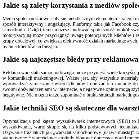
Jakie są zalety korzystania z mediów spo
Media społecznościowe stały się nieodłącznym elementem strategii 
sposób interaktywny i angażujący. Platformy takie jak Facebook c
samochodu. Dzięki temu możesz budować społeczność wokół swoj
motoryzacyjną może przyciągnąć uwagę potencjalnych klientów i 
grupy docelowej, co zwiększa efektywność działań marketingowych. D
pytania klientów na bieżąco.
Jakie są najczęstsze błędy przy reklamo
Reklama warsztatu samochodowego może przynieść wiele korzyści, je
w komunikacji marketingowej. Ważne jest, aby wszystkie materiał
wprowadzać zamieszanie wśród klientów i obniżać ich zaufanie do m
swoimi doświadczeniami w internecie, a negatywne opinie mogą szybk
negatywne. Nie można także zapominać o braku strategii marketingo
Jakie techniki SEO są skuteczne dla war
Optymalizacja pod kątem wyszukiwarek internetowych (SEO) to 
wyszukiwania, warto skupić się na kilku podstawowych technikac
Używanie fraz takich jak „warsztat samochodowy [nazwa miasta]” cz
warto tworzyć wartościowe artykuły blogowe dotyczące porad motory