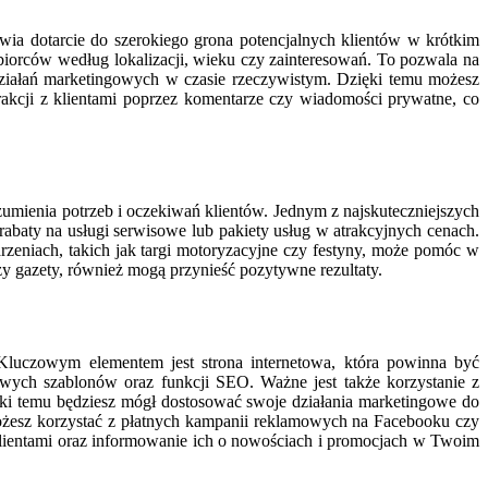
a dotarcie do szerokiego grona potencjalnych klientów w krótkim
iorców według lokalizacji, wieku czy zainteresowań. To pozwala na
działań marketingowych w czasie rzeczywistym. Dzięki temu możesz
akcji z klientami poprzez komentarze czy wiadomości prywatne, co
umienia potrzeb i oczekiwań klientów. Jednym z najskuteczniejszych
rabaty na usługi serwisowe lub pakiety usług w atrakcyjnych cenach.
zeniach, takich jak targi motoryzacyjne czy festyny, może pomóc w
 gazety, również mogą przynieść pozytywne rezultaty.
Kluczowym elementem jest strona internetowa, która powinna być
owych szablonów oraz funkcji SEO. Ważne jest także korzystanie z
ęki temu będziesz mógł dostosować swoje działania marketingowe do
 Możesz korzystać z płatnych kampanii reklamowych na Facebooku czy
 klientami oraz informowanie ich o nowościach i promocjach w Twoim