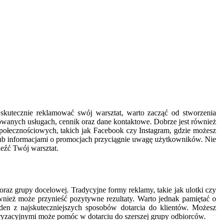
kutecznie reklamować swój warsztat, warto zacząć od stworzenia
erowanych usługach, cennik oraz dane kontaktowe. Dobrze jest również
ołecznościowych, takich jak Facebook czy Instagram, gdzie możesz
lub informacjami o promocjach przyciągnie uwagę użytkowników. Nie
leźć Twój warsztat.
z grupy docelowej. Tradycyjne formy reklamy, takie jak ulotki czy
wnież może przynieść pozytywne rezultaty. Warto jednak pamiętać o
en z najskuteczniejszych sposobów dotarcia do klientów. Możesz
ryzacyjnymi może pomóc w dotarciu do szerszej grupy odbiorców.