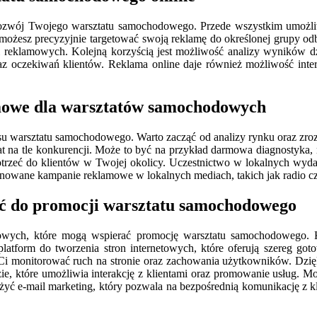
rozwój Twojego warsztatu samochodowego. Przede wszystkim umożliwi
możesz precyzyjnie targetować swoją reklamę do określonej grupy odb
i reklamowych. Kolejną korzyścią jest możliwość analizy wyników 
az oczekiwań klientów. Reklama online daje również możliwość inter
lamowe dla warsztatów samochodowych
u warsztatu samochodowego. Warto zacząć od analizy rynku oraz zroz
tat na tle konkurencji. Może to być na przykład darmowa diagnostyka, 
trzeć do klientów w Twojej okolicy. Uczestnictwo w lokalnych wydar
owane kampanie reklamowe w lokalnych mediach, takich jak radio czy
ać do promocji warsztatu samochodowego
ngowych, które mogą wspierać promocję warsztatu samochodowego. 
latform do tworzenia stron internetowych, które oferują szereg got
lą Ci monitorować ruch na stronie oraz zachowania użytkowników. Dzi
zie, które umożliwia interakcję z klientami oraz promowanie usług.
ważyć e-mail marketing, który pozwala na bezpośrednią komunikację z