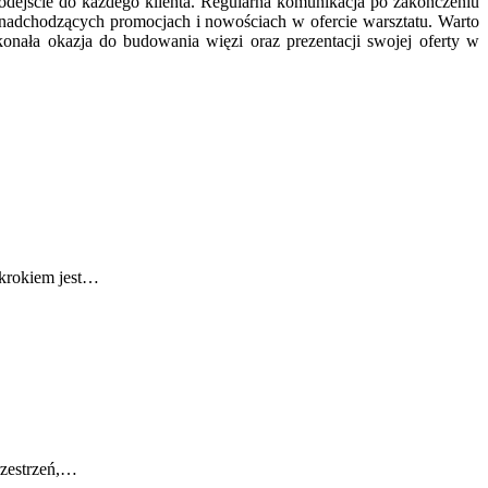
odejście do każdego klienta. Regularna komunikacja po zakończeniu
 nadchodzących promocjach i nowościach w ofercie warsztatu. Warto
konała okazja do budowania więzi oraz prezentacji swojej oferty w
 krokiem jest…
rzestrzeń,…