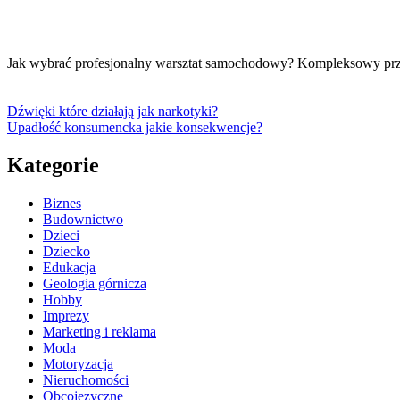
Jak wybrać profesjonalny warsztat samochodowy? Kompleksowy p
Dźwięki które działają jak narkotyki?
Upadłość konsumencka jakie konsekwencje?
Kategorie
Biznes
Budownictwo
Dzieci
Dziecko
Edukacja
Geologia górnicza
Hobby
Imprezy
Marketing i reklama
Moda
Motoryzacja
Nieruchomości
Obcojęzyczne