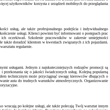
więcej użytkowników korzysta z urządzeń mobilnych do przeglądania
ści usług, ale także profesjonalnego podejścia i indywidualnego
akończenie usługi. Klienci powinni być informowani o postępach prac
 ich oczekiwań. Szkolenie pracowników w zakresie umiejętności
le także doradzić klientom w kwestiach związanych z ich pojazdami.
arsztatu regularnie.
nymi usługami. Jednym z najskuteczniejszych rodzajów promocji są
 i przekonania się o jakości świadczonych usług. Kolejną popularną
eglądem technicznym może przyciągnąć uwagę kierowców dbających o
owanie auta do trudnych warunków atmosferycznych. Organizowanie
oryzacyjne.
 wracają po kolejne usługi, ale także polecają Twój warsztat innym