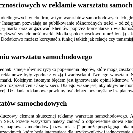
łecznościowych w reklamie warsztatu samoc
marketingowych wielu firm, w tym warsztatów samochodowych. Ich głó
zy Instagram pozwalają na publikowanie różnorodnych treści – od zdj
ej marki oraz angażować klientów poprzez komentarze i wiadomośc
zwiększyć świadomość marki. Media społecznościowe umożliwiają ta
odatkowo możesz korzystać z funkcji takich jak relacje czy transmis
waniu warsztatu samochodowego
dnak istnieje również ryzyko popełnienia błędów, które mogą zaszkodz
y reklamowe były zgodne z wizją i wartościami Twojego warsztatu. 
arki. Kolejnym istotnym błędem jest ignorowanie opinii klientów. W
o rozprzestrzeniać się w sieci. Dlatego ważne jest, aby aktywnie mon
wej. Działania reklamowe powinny być dobrze przemyślane i zaplanow
sztatów samochodowych
kluczowy element skutecznej reklamy warsztatu samochodowego. A
h SEO. Przede wszystkim należy zadbać o odpowiednie słowa klucz
y „naprawa samochodów [nazwa miasta]” pomoże przyciągnąć lokalnych
zacyjnych, które będą interesujące dla użytkowników i jednocześnie