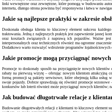
linki wewnętrzne oraz zewnętrzne, które pomogą w budowaniu autor
internetu, dlatego strona powinna być responsywna i łatwa w nawigac
Jakie są najlepsze praktyki w zakresie ob
Doskonała obsługa klienta to kluczowy element sukcesu każdego 
traktowania. Jedną z najlepszych praktyk jest zapewnienie jasnej k
oraz kosztach związanych z naprawą ich pojazdów. Ważne jest 
interpersonalnych oraz technicznych również ma ogromne znaczenie 
Dodatkowo warto rozważyć wdrożenie programów lojalnościowych dla s
Jakie promocje mogą przyciągnąć nowych
Promocje to doskonały sposób na przyciągnięcie nowych klientów 
rabaty na pierwszą wizytę – oferując nowym klientom atrakcyjną ce
formą promocji są pakiety serwisowe, które obejmują kilka usług
swoje pojazdy. Dobrze sprawdzają się również promocje sezonowe
konkursów lub loterii również może przyciągnąć nowych klientów; 
Jak budować długotrwałe relacje z klien
Budowanie długotrwałych relacji z klientami to kluczowy element s