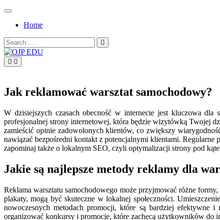
Skip
to
Home
content
Search
for:
OJP EDU
Jak reklamować warsztat samochodowy?
W dzisiejszych czasach obecność w internecie jest kluczowa dl
profesjonalnej strony internetowej, która będzie wizytówką Twojej d
zamieścić opinie zadowolonych klientów, co zwiększy wiarygodnoś
nawiązać bezpośredni kontakt z potencjalnymi klientami. Regularn
zapominaj także o lokalnym SEO, czyli optymalizacji strony pod kąt
Jakie są najlepsze metody reklamy dla w
Reklama warsztatu samochodowego może przyjmować różne formy, a w
plakaty, mogą być skuteczne w lokalnej społeczności. Umieszczeni
nowoczesnych metodach promocji, które są bardziej efektywne i
organizować konkursy i promocje, które zachęcą użytkowników do i