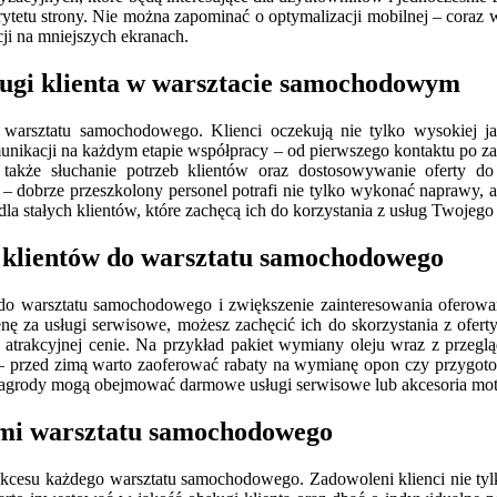
ytetu strony. Nie można zapominać o optymalizacji mobilnej – coraz 
ji na mniejszych ekranach.
sługi klienta w warsztacie samochodowym
warsztatu samochodowego. Klienci oczekują nie tylko wysokiej jako
omunikacji na każdym etapie współpracy – od pierwszego kontaktu po z
także słuchanie potrzeb klientów oraz dostosowywanie oferty do
– dobrze przeszkolony personel potrafi nie tylko wykonać naprawy, a
tałych klientów, które zachęcą ich do korzystania z usług Twojego w
 klientów do warsztatu samochodowego
do warsztatu samochodowego i zwiększenie zainteresowania oferowa
nę za usługi serwisowe, możesz zachęcić ich do skorzystania z oferty
 w atrakcyjnej cenie. Na przykład pakiet wymiany oleju wraz z prz
 – przed zimą warto zaoferować rabaty na wymianę opon czy przygot
nagrody mogą obejmować darmowe usługi serwisowe lub akcesoria mot
tami warsztatu samochodowego
ukcesu każdego warsztatu samochodowego. Zadowoleni klienci nie tylko