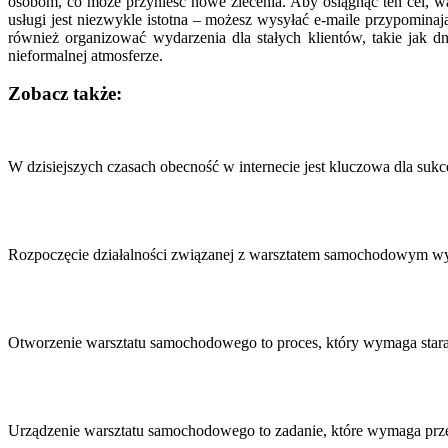
osobom, co może przynieść nowe zlecenia. Aby osiągnąć ten cel, w
usługi jest niezwykle istotna – możesz wysyłać e-maile przypomin
również organizować wydarzenia dla stałych klientów, takie jak d
nieformalnej atmosferze.
Zobacz także:
Nawigacja
wpisu
W dzisiejszych czasach obecność w internecie jest kluczowa dla su
Rozpoczęcie działalności związanej z warsztatem samochodowym wy
Otworzenie warsztatu samochodowego to proces, który wymaga star
Urządzenie warsztatu samochodowego to zadanie, które wymaga prz