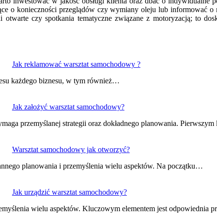
arto inwestować w jakość obsługi klienta oraz dbać o indywidualne p
ające o konieczności przeglądów czy wymiany oleju lub informować o
ni otwarte czy spotkania tematyczne związane z motoryzacją; to dos
Jak reklamować warsztat samochodowy ?
kcesu każdego biznesu, w tym również…
Jak założyć warsztat samochodowy?
maga przemyślanej strategii oraz dokładnego planowania. Pierwszym
Warsztat samochodowy jak otworzyć?
annego planowania i przemyślenia wielu aspektów. Na początku…
Jak urządzić warsztat samochodowy?
emyślenia wielu aspektów. Kluczowym elementem jest odpowiednia p