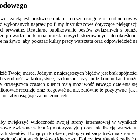
hodowego
wną zaletą jest możliwość dotarcia do szerokiego grona odbiorców w
ęć wykonanych napraw po filmy instruktażowe dotyczące pielęgnacji
i prywatne. Regularne publikowanie postów związanych z branżą
kże prowadzenie kampanii reklamowych skierowanych do określonej
je na żywo, aby pokazać kulisy pracy warsztatu oraz odpowiedzieć na
ić Twojej marce. Jednym z najczęstszych błędów jest brak spójności
Niezgodność w kolorystyce, czcionkach czy tonie komunikacji może
 dzisiejszych czasach klienci mają możliwość łatwego dzielenia się
itorować recenzje oraz reagować na nie, zarówno te pozytywne, jak i
ane, aby osiągnąć zamierzone cele.
by zwiększyć widoczność swojej strony internetowej w wynikach
owe związane z branżą motoryzacyjną oraz lokalizacją warsztatu.
 klientów. Kolejnym krokiem jest optymalizacja treści na stronie –
 zawierać odpowiednie słowa kluczowe. Dobrze jest również zadbać o