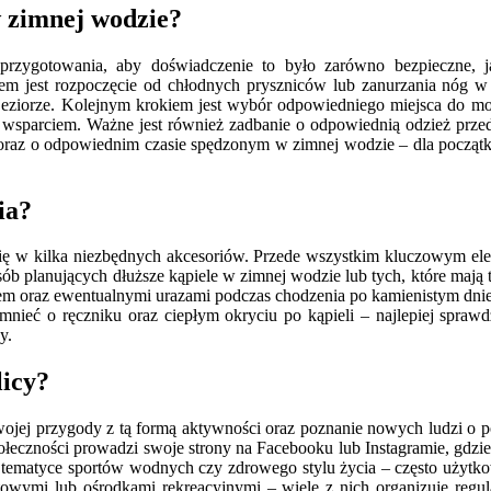
w zimnej wodzie?
zygotowania, aby doświadczenie to było zarówno bezpieczne, ja
em jest rozpoczęcie od chłodnych pryszniców lub zanurzania nóg w
jeziorze. Kolejnym krokiem jest wybór odpowiedniego miejsca do mor
ć wsparciem. Ważne jest również zadbanie o odpowiednią odzież przed
az o odpowiednim czasie spędzonym w zimnej wodzie – dla początkuj
ia?
ię w kilka niezbędnych akcesoriów. Przede wszystkim kluczowym elem
 osób planujących dłuższe kąpiele w zimnej wodzie lub tych, które ma
imnem oraz ewentualnymi urazami podczas chodzenia po kamienistym dn
mnieć o ręczniku oraz ciepłym okryciu po kąpieli – najlepiej sprawd
y.
licy?
swojej przygody z tą formą aktywności oraz poznanie nowych ludzi o 
społeczności prowadzi swoje strony na Facebooku lub Instagramie, gdzi
ematyce sportów wodnych czy zdrowego stylu życia – często użytkow
towymi lub ośrodkami rekreacyjnymi – wiele z nich organizuje regu