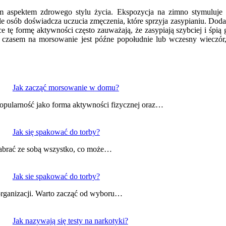
aspektem zdrowego stylu życia. Ekspozycja na zimno stymuluje pr
iele osób doświadcza uczucia zmęczenia, które sprzyja zasypianiu. 
 tę formę aktywności często zauważają, że zasypiają szybciej i śpią g
 czasem na morsowanie jest późne popołudnie lub wczesny wieczór
Jak zacząć morsowanie w domu?
popularność jako forma aktywności fizycznej oraz…
Jak się spakować do torby?
abrać ze sobą wszystko, co może…
Jak sie spakować do torby?
organizacji. Warto zacząć od wyboru…
Jak nazywają się testy na narkotyki?