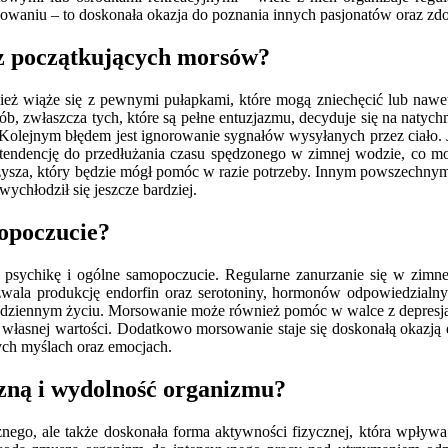
waniu – to doskonała okazja do poznania innych pasjonatów oraz zdob
zez początkujących morsów?
eż wiąże się z pewnymi pułapkami, które mogą zniechęcić lub nawet
, zwłaszcza tych, które są pełne entuzjazmu, decyduje się na natych
. Kolejnym błędem jest ignorowanie sygnałów wysyłanych przez ciało. 
 tendencję do przedłużania czasu spędzonego w zimnej wodzie, co m
rzysza, który będzie mógł pomóc w razie potrzeby. Innym powszechnym 
wychłodził się jeszcze bardziej.
opoczucie?
sychikę i ogólne samopoczucie. Regularne zanurzanie się w zimnej w
ala produkcję endorfin oraz serotoniny, hormonów odpowiedzialnych
codziennym życiu. Morsowanie może również pomóc w walce z depresją 
łasnej wartości. Dodatkowo morsowanie staje się doskonałą okazją d
ych myślach oraz emocjach.
zną i wydolność organizmu?
nego, ale także doskonała forma aktywności fizycznej, która wpływa