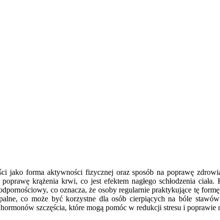
ści jako forma aktywności fizycznej oraz sposób na poprawę zdrowi
oprawę krążenia krwi, co jest efektem nagłego schłodzenia ciała. 
odpornościowy, co oznacza, że osoby regularnie praktykujące tę formę 
palne, co może być korzystne dla osób cierpiących na bóle stawó
hormonów szczęścia, które mogą pomóc w redukcji stresu i poprawie n