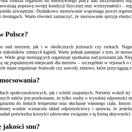
oda zmusza organizm do intensywnego pracy nad utrzymaniem odpowie
uważają poprawę swojej kondycji fizycznej oraz wytrzymałości – regu
zynniki zewnętrzne. Dodatkowo morsowanie wspomaga proces regener
 treningach. Warto również zaznaczyć, że morsowanie sprzyja elastyc
w Polsce?
no nad morzem, jak i w okolicznych jeziorach czy rzekach. Najpo
e miłośników zimnych kąpieli. Warto jednak pamiętać o tym, że mors
enie. Wiele grup morsujących organizuje spotkania nad jeziorami jak N
ją się popularnymi miejscami dla morsów – szczególnie w rejonach o cz
 miast organizuje festiwale czy zawody zimowe, które przyciągają ent
e morsowania?
ach społecznościowych, jak i wśród znajomych. Niestety wokół tej 
rzanych mitów jest przekonanie, że tylko osoby o wysokiej odpornośc
ganizmu do niskich temperatur oraz słuchanie własnego ciała. Innym 
zimnej wodzie wzmacnia układ odpornościowy i sprawia, że jesteś
badań potwierdza korzyści zdrowotne związane z tą formą aktywności
jakości snu?