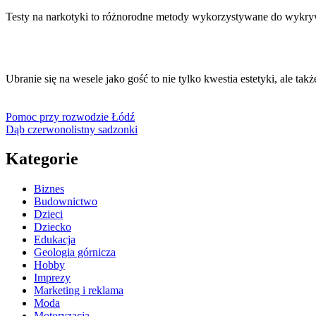
Testy na narkotyki to różnorodne metody wykorzystywane do wykr
Ubranie się na wesele jako gość to nie tylko kwestia estetyki, ale t
Pomoc przy rozwodzie Łódź
Dąb czerwonolistny sadzonki
Kategorie
Biznes
Budownictwo
Dzieci
Dziecko
Edukacja
Geologia górnicza
Hobby
Imprezy
Marketing i reklama
Moda
Motoryzacja