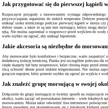
Jak przygotować się do pierwszej kąpieli 
Rozpoczęcie przygody z morsowaniem wymaga odpowiedniego pr
przyzwyczajania organizmu do niskich temperatur. Dobrym pomysł
uniknąć szoku termicznego podczas pierwszej kąpieli w morzu czy 
dobrze znane, a także że są tam inni morsujący, którzy mogą służy
ręką. Nie można zapominać o rozgrzewce przed wejściem do wody or
warto szybko się ogrzać, aby uniknąć hipotermii.
Jakie akcesoria są niezbędne do morsowan
Aby morsowanie było komfortowe i bezpieczne, warto zaopatrzyć s
dodatkową izolację termiczną. Pianka jest szczególnie polecana dla
ciepłe skarpety lub buty neoprenowe, które chronią stopy przed z
chcą ochronić dłonie przed niskimi temperaturami. Nie można zapo
gorącym napojem, który pomoże szybko się ogrzać po wyjściu z wod
Jak znaleźć grupę morsującą w swojej oko
Dołączenie do grupy morsującej to świetny sposób na rozpoczęcie 
okolicy, warto zacząć od przeszukania internetu – wiele lokalnych 
morsowaniem. Można także odwiedzić fora internetowe poświęcone t
Innym sposobem jest skontaktowanie się z lokalnymi klubami spor