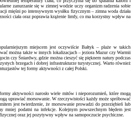
dniej temperatury ciała, co przyczynia się do spalania kalorii i
larne zanurzanie się w zimnej wodzie uczy organizm radzenia sobie
acji mięśni po intensywnym wysiłku fizycznym – zimna woda działa
zności ciała oraz poprawia krążenie limfy, co ma korzystny wpływ na
pularniejszym miejscem jest oczywiście Bałtyk – plaże w takich
ować można także w innych lokalizacjach – jeziora Mazur czy Warmii
iegocin czy Śniardwy, gdzie można cieszyć się pięknem natury podczas
ystych brzegach i dobrej infrastrukturze turystycznej. Warto również
uzjastów tej formy aktywności z całej Polski.
formy aktywności narosło wiele mitów i nieporozumień, które mogą
i mogą uprawiać morsowanie. W rzeczywistości każdy może spróbować
mitem jest twierdzenie, że morsowanie prowadzi do przeziębień lub
my mniej podatni na infekcje. Kolejnym powszechnym błędem jest
 fizycznej oraz jej pozytywny wpływ na samopoczucie psychiczne.