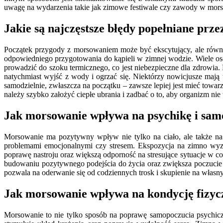
uwagę na wydarzenia takie jak zimowe festiwale czy zawody w morso
Jakie są najczęstsze błędy popełniane pr
Początek przygody z morsowaniem może być ekscytujący, ale równi
odpowiedniego przygotowania do kąpieli w zimnej wodzie. Wiele osób
prowadzić do szoku termicznego, co jest niebezpieczne dla zdrowia
natychmiast wyjść z wody i ogrzać się. Niektórzy nowicjusze mają
samodzielnie, zwłaszcza na początku – zawsze lepiej jest mieć towa
należy szybko założyć ciepłe ubrania i zadbać o to, aby organizm nie 
Jak morsowanie wpływa na psychikę i sam
Morsowanie ma pozytywny wpływ nie tylko na ciało, ale także na p
problemami emocjonalnymi czy stresem. Ekspozycja na zimno wyzw
poprawę nastroju oraz większą odporność na stresujące sytuacje w 
budowaniu pozytywnego podejścia do życia oraz zwiększa poczucie w
pozwala na oderwanie się od codziennych trosk i skupienie na własn
Jak morsowanie wpływa na kondycję fizyc
Morsowanie to nie tylko sposób na poprawę samopoczucia psychicz