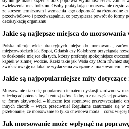
stymuluje układ krążenia oraz poprawia wydolność serca. Zimna w
zwiększenia metabolizmu. Osoby praktykujące morsowanie często za
ze stresem termicznym i wzmacnia jego odporność na różnorodne c
przeciwbólowo i przeciwzapalnie, co przyspiesza powrót do formy po
detoksykację organizmu.
Jakie są najlepsze miejsca do morsowania 
Polska oferuje wiele atrakcyjnych miejsc do morsowania, zarów
miejscowościach jak Sopot, Gdańsk czy Kołobrzeg przyciągają rzesz
to doskonałe miejsca dla tych, którzy preferują spokojniejsze otocz
kąpieli w zimnej wodzie. Rzeki takie jak Wisła czy Odra również sta
zwrócić uwagę na lokalne wydarzenia związane z morsowaniem – wiele
Jakie są najpopularniejsze mity dotycząc
Morsowanie stało się popularnym tematem dyskusji zarówno w medi
zniechęcać potencjalnych entuzjastów. Jednym z najczęściej powta
tej formy aktywności – kluczem jest stopniowe przyzwyczajanie or
innych chorób – wręcz przeciwnie! Regularne zanurzanie się w 
przekonanie, że morsowanie to tylko chwilowa moda – coraz więcej 
Jak morsowanie może wpłynąć na poprawę 