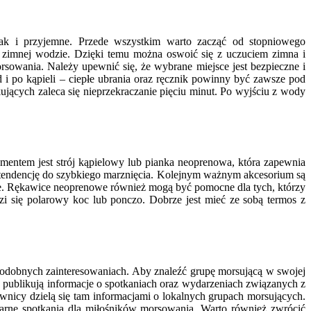
k i przyjemne. Przede wszystkim warto zacząć od stopniowego
 zimnej wodzie. Dzięki temu można oswoić się z uczuciem zimna i
sowania. Należy upewnić się, że wybrane miejsce jest bezpieczne i
 i po kąpieli – ciepłe ubrania oraz ręcznik powinny być zawsze pod
ących zaleca się nieprzekraczanie pięciu minut. Po wyjściu z wody
entem jest strój kąpielowy lub pianka neoprenowa, która zapewnia
ją tendencję do szybkiego marznięcia. Kolejnym ważnym akcesorium są
ie. Rękawice neoprenowe również mogą być pomocne dla tych, którzy
zi się polarowy koc lub ponczo. Dobrze jest mieć ze sobą termos z
podobnych zainteresowaniach. Aby znaleźć grupę morsującą w swojej
e publikują informacje o spotkaniach oraz wydarzeniach związanych z
nicy dzielą się tam informacjami o lokalnych grupach morsujących.
larne spotkania dla miłośników morsowania. Warto również zwrócić