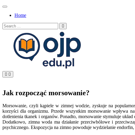
Skip
to
Home
content
Search
for:
OJP EDU
Jak rozpocząć morsowanie?
Morsowanie, czyli kąpiele w zimnej wodzie, zyskuje na popularno
korzyści dla organizmu. Przede wszystkim morsowanie wpływa na p
dotlenienia tkanek i organów. Ponadto, morsowanie stymuluje układ 
Dodatkowo, zimna woda ma działanie przeciwbólowe i przeciwza
psychicznego. Ekspozycja na zimno powoduje wydzielanie endorfin, 