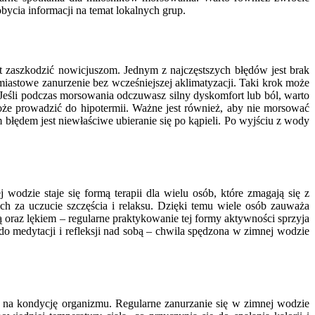
ycia informacji na temat lokalnych grup.
 zaszkodzić nowicjuszom. Jednym z najczęstszych błędów jest brak
miastowe zanurzenie bez wcześniejszej aklimatyzacji. Taki krok może
Jeśli podczas morsowania odczuwasz silny dyskomfort lub ból, warto
oże prowadzić do hipotermii. Ważne jest również, aby nie morsować
błędem jest niewłaściwe ubieranie się po kąpieli. Po wyjściu z wody
odzie staje się formą terapii dla wielu osób, które zmagają się z
 za uczucie szczęścia i relaksu. Dzięki temu wiele osób zauważa
oraz lękiem – regularne praktykowanie tej formy aktywności sprzyja
o medytacji i refleksji nad sobą – chwila spędzona w zimnej wodzie
 na kondycję organizmu. Regularne zanurzanie się w zimnej wodzie