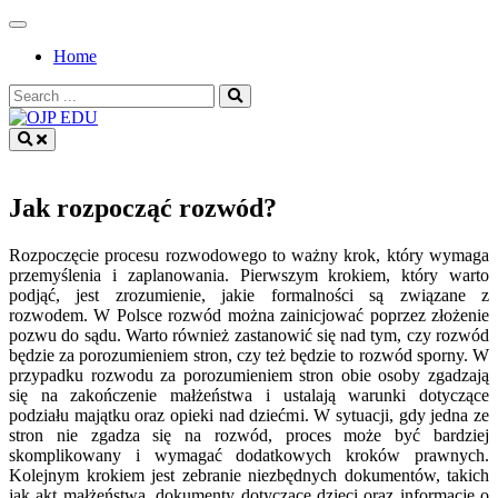
Skip
to
Home
content
Search
for:
OJP EDU
Jak rozpocząć rozwód?
Rozpoczęcie procesu rozwodowego to ważny krok, który wymaga
przemyślenia i zaplanowania. Pierwszym krokiem, który warto
podjąć, jest zrozumienie, jakie formalności są związane z
rozwodem. W Polsce rozwód można zainicjować poprzez złożenie
pozwu do sądu. Warto również zastanowić się nad tym, czy rozwód
będzie za porozumieniem stron, czy też będzie to rozwód sporny. W
przypadku rozwodu za porozumieniem stron obie osoby zgadzają
się na zakończenie małżeństwa i ustalają warunki dotyczące
podziału majątku oraz opieki nad dziećmi. W sytuacji, gdy jedna ze
stron nie zgadza się na rozwód, proces może być bardziej
skomplikowany i wymagać dodatkowych kroków prawnych.
Kolejnym krokiem jest zebranie niezbędnych dokumentów, takich
jak akt małżeństwa, dokumenty dotyczące dzieci oraz informacje o