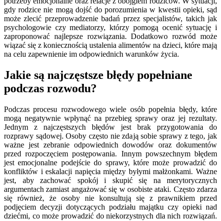
potrzeby emocjonalne oraz relacje z obojgiem rodziców. W sytuacji,
gdy rodzice nie mogą dojść do porozumienia w kwestii opieki, sąd
może zlecić przeprowadzenie badań przez specjalistów, takich jak
psychologowie czy mediatorzy, którzy pomogą ocenić sytuację i
zaproponować najlepsze rozwiązania. Dodatkowo rozwód może
wiązać się z koniecznością ustalenia alimentów na dzieci, które mają
na celu zapewnienie im odpowiednich warunków życia.
Jakie są najczęstsze błędy popełniane
podczas rozwodu?
Podczas procesu rozwodowego wiele osób popełnia błędy, które
mogą negatywnie wpłynąć na przebieg sprawy oraz jej rezultaty.
Jednym z najczęstszych błędów jest brak przygotowania do
rozprawy sądowej. Osoby często nie zdają sobie sprawy z tego, jak
ważne jest zebranie odpowiednich dowodów oraz dokumentów
przed rozpoczęciem postępowania. Innym powszechnym błędem
jest emocjonalne podejście do sprawy, które może prowadzić do
konfliktów i eskalacji napięcia między byłymi małżonkami. Ważne
jest, aby zachować spokój i skupić się na merytorycznych
argumentach zamiast angażować się w osobiste ataki. Często zdarza
się również, że osoby nie konsultują się z prawnikiem przed
podjęciem decyzji dotyczących podziału majątku czy opieki nad
dziećmi, co może prowadzić do niekorzystnych dla nich rozwiązań.