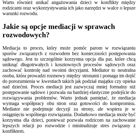
Warto również unikać angażowania dzieci w konflikty między
rodzicami oraz wykorzystywania ich jako narzędzi w walce o lepsze
warunki rozwodu.
Jakie są opcje mediacji w sprawach
rozwodowych?
Mediacja to proces, który może pomóc parom w rozwiązaniu
sporów związanych z rozwodem bez konieczności postępowania
sądowego. Jest to szczególnie korzystna opcja dla par, które chcą
uniknąć długotrwałych i kosztownych procesów sądowych oraz
zachować kontrolę nad swoimi decyzjami. Mediator to neutralna
osoba, która prowadzi rozmowy między stronami i pomaga im dojść
do porozumienia w kwestiach takich jak podział majątku czy opieka
nad dziećmi. Proces mediacji jest zazwyczaj mniej formalny niż
postępowanie sądowe i pozwala na bardziej elastyczne podejście do
rozwiązywania problemów. Warto jednak pamiętać, że mediacja
wymaga współpracy obu stron oraz gotowości do kompromisu.
Mediator nie podejmuje decyzji za strony, ale wspiera je w
osiągnięciu wspólnego rozwiązania. Dodatkowo mediacja może być
korzystna dla dzieci, ponieważ pozwala rodzicom na zachowanie
lepszych relacji po rozwodzie i minimalizuje stres związany z
konfliktem.