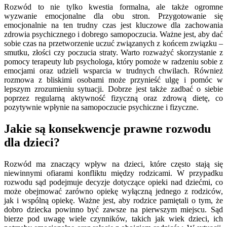
Rozwód to nie tylko kwestia formalna, ale także ogromne
wyzwanie emocjonalne dla obu stron. Przygotowanie się
emocjonalnie na ten trudny czas jest kluczowe dla zachowania
zdrowia psychicznego i dobrego samopoczucia. Ważne jest, aby dać
sobie czas na przetworzenie uczuć związanych z końcem związku –
smutku, złości czy poczucia straty. Warto rozważyć skorzystanie z
pomocy terapeuty lub psychologa, który pomoże w radzeniu sobie z
emocjami oraz udzieli wsparcia w trudnych chwilach. Również
rozmowa z bliskimi osobami może przynieść ulgę i pomóc w
lepszym zrozumieniu sytuacji. Dobrze jest także zadbać o siebie
poprzez regularną aktywność fizyczną oraz zdrową dietę, co
pozytywnie wpłynie na samopoczucie psychiczne i fizyczne.
Jakie są konsekwencje prawne rozwodu
dla dzieci?
Rozwód ma znaczący wpływ na dzieci, które często stają się
niewinnymi ofiarami konfliktu między rodzicami. W przypadku
rozwodu sąd podejmuje decyzje dotyczące opieki nad dziećmi, co
może obejmować zarówno opiekę wyłączną jednego z rodziców,
jak i wspólną opiekę. Ważne jest, aby rodzice pamiętali o tym, że
dobro dziecka powinno być zawsze na pierwszym miejscu. Sąd
bierze pod uwagę wiele czynników, takich jak wiek dzieci, ich