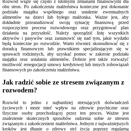
Rozwód wiąże się często z istotnymi zmianami finansowymi dla
obu stron. Po zakończeniu małżeństwa konieczne jest dokonanie
podziału majątku wspólnego oraz ustalenie ewentualnych
alimentów na dzieci lub byłego małżonka. Ważne jest, aby
dokładnie przeanalizować swoją sytuację finansową przed
rozpoczęciem procesu rozwodowego oraz przygotować plan
działania na przyszłość. Należy sporządzić listę wszystkich
aktywów i pasywów oraz zastanowić się nad tym, jakie wydatki
będą konieczne po rozwodzie. Warto również skonsultować się z
doradcą finansowym lub prawnikiem specjalizującym się w
sprawach rodzinnych, aby uzyskać pomoc w zakresie podziału
majątku oraz ustalania alimentów. Dobrze jest także rozważyć
możliwość renegocjacji umowy kredytowej lub innych zobowiązań
finansowych po zakończeniu małżeństwa.
Jak radzić sobie ze stresem związanym z
rozwodem?
Rozwód to jedno z najbardziej stresujących doświadczeń
życiowych i może mieć wpływ na zdrowie psychiczne oraz
fizyczne osoby przechodzącej przez ten proces. Ważne jest
znalezienie skutecznych sposobów radzenia sobie ze stresem
związanym z zakończeniem małżeństwa. Jednym z najważniejszych
kroków jest dbanie o zdrowy styl życia poprzez regularną