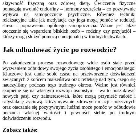
aktywność fizyczną oraz zdrową dietę. Ćwiczenia fizyczne
pomagają uwolnić endorfiny – hormony szczęścia – co pozytywnie
wpływa na samopoczucie psychiczne. Również techniki
relaksacyjne takie jak medytacja czy joga mogą pomóc w redukcji
stresu i poprawieniu ogólnego samopoczucia. Ważne jest także
otoczenie się wsparciem bliskich osób – rodziny czy przyjaciół –
którzy mogą służyć pomocą emocjonalną w trudnych chwilach.
Jak odbudować życie po rozwodzie?
Po zakończeniu procesu rozwodowego wiele osób staje przed
wyzwaniem odbudowy swojego życia osobistego i emocjonalnego.
Kluczowe jest danie sobie czasu na przetworzenie doświadczeń
związanych z końcem małżeństwa oraz refleksję nad tym, czego się
nauczyliśmy podczas tego trudnego okresu. Ważne jest również
skupienie się na własnym rozwoju osobistym – warto poszukiwać
nowych pasji czy zainteresowań, które mogą przynieść radość i
satysfakcję życiową. Utrzymywanie zdrowych relacji społecznych
oraz otaczanie się pozytywnymi ludźmi może pomóc w odbudowie
poczucia własnej wartości i pewności siebie po trudnym
doświadczeniu rozwodu.
Zobacz także: