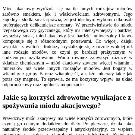
Miód akacjowy wyróżnia się na tle innych rodzajów miodów
zarówno smakiem, jak i właściwościami zdrowotnymi. Jego
łagodny i słodki smak sprawia, że jest idealnym wyborem dla osób
preferujących delikatniejsze aromaty. W przeciwieństwie do miodu
rzepakowego czy gryczanego, który ma intensywniejszy i bardziej
wyrazisty smak, miód akacjowy jest bardziej uniwersalny i łatwo
komponuje się z różnorodnymi potrawami. Co więcej, dzięki
wysokiej zawartości fruktozy krystalizuje się znacznie wolniej niż
inne rodzaje miodów, co czyni go bardziej praktycznym w
codziennym użytkowaniu. Warto również zauważyć różnice w
składzie chemicznym – miód akacjowy zawiera więcej witamin i
minerałów niż wiele innych rodzajów miodów. Jest bogaty w
witaminy z grupy B oraz witaminę C, a także minerały takie jak
potas czy magnez. To sprawia, że ma korzystny wpływ na układ
odpornościowy oraz ogólne samopoczucie.
Jakie są korzyści zdrowotne wynikające z
spożywania miodu akacjowego?
Prawdziwy miód akacjowy ma wiele korzyści zdrowotnych, które
czynią go cennym dodatkiem do diety. Po pierwsze, działa jako
naturalny środek przeciwzapalny i antyoksydacyjny, co wspiera
organizm w walce z chorobami oraz infekcjami. Regularne