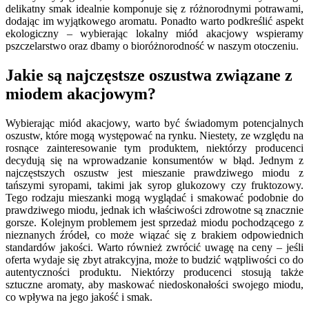
delikatny smak idealnie komponuje się z różnorodnymi potrawami,
dodając im wyjątkowego aromatu. Ponadto warto podkreślić aspekt
ekologiczny – wybierając lokalny miód akacjowy wspieramy
pszczelarstwo oraz dbamy o bioróżnorodność w naszym otoczeniu.
Jakie są najczęstsze oszustwa związane z
miodem akacjowym?
Wybierając miód akacjowy, warto być świadomym potencjalnych
oszustw, które mogą występować na rynku. Niestety, ze względu na
rosnące zainteresowanie tym produktem, niektórzy producenci
decydują się na wprowadzanie konsumentów w błąd. Jednym z
najczęstszych oszustw jest mieszanie prawdziwego miodu z
tańszymi syropami, takimi jak syrop glukozowy czy fruktozowy.
Tego rodzaju mieszanki mogą wyglądać i smakować podobnie do
prawdziwego miodu, jednak ich właściwości zdrowotne są znacznie
gorsze. Kolejnym problemem jest sprzedaż miodu pochodzącego z
nieznanych źródeł, co może wiązać się z brakiem odpowiednich
standardów jakości. Warto również zwrócić uwagę na ceny – jeśli
oferta wydaje się zbyt atrakcyjna, może to budzić wątpliwości co do
autentyczności produktu. Niektórzy producenci stosują także
sztuczne aromaty, aby maskować niedoskonałości swojego miodu,
co wpływa na jego jakość i smak.