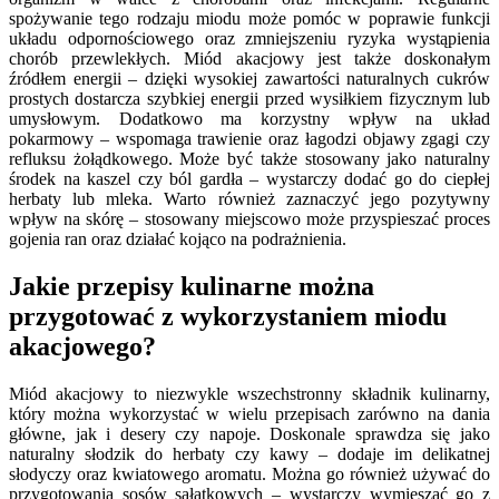
spożywanie tego rodzaju miodu może pomóc w poprawie funkcji
układu odpornościowego oraz zmniejszeniu ryzyka wystąpienia
chorób przewlekłych. Miód akacjowy jest także doskonałym
źródłem energii – dzięki wysokiej zawartości naturalnych cukrów
prostych dostarcza szybkiej energii przed wysiłkiem fizycznym lub
umysłowym. Dodatkowo ma korzystny wpływ na układ
pokarmowy – wspomaga trawienie oraz łagodzi objawy zgagi czy
refluksu żołądkowego. Może być także stosowany jako naturalny
środek na kaszel czy ból gardła – wystarczy dodać go do ciepłej
herbaty lub mleka. Warto również zaznaczyć jego pozytywny
wpływ na skórę – stosowany miejscowo może przyspieszać proces
gojenia ran oraz działać kojąco na podrażnienia.
Jakie przepisy kulinarne można
przygotować z wykorzystaniem miodu
akacjowego?
Miód akacjowy to niezwykle wszechstronny składnik kulinarny,
który można wykorzystać w wielu przepisach zarówno na dania
główne, jak i desery czy napoje. Doskonale sprawdza się jako
naturalny słodzik do herbaty czy kawy – dodaje im delikatnej
słodyczy oraz kwiatowego aromatu. Można go również używać do
przygotowania sosów sałatkowych – wystarczy wymieszać go z