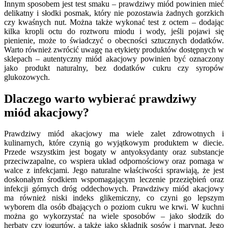
Innym sposobem jest test smaku – prawdziwy miód powinien mieć
delikatny i słodki posmak, który nie pozostawia żadnych gorzkich
czy kwaśnych nut. Można także wykonać test z octem – dodając
kilka kropli octu do roztworu miodu i wody, jeśli pojawi się
pienienie, może to świadczyć o obecności sztucznych dodatków.
Warto również zwrócić uwagę na etykiety produktów dostępnych w
sklepach – autentyczny miód akacjowy powinien być oznaczony
jako produkt naturalny, bez dodatków cukru czy syropów
glukozowych.
Dlaczego warto wybierać prawdziwy
miód akacjowy?
Prawdziwy miód akacjowy ma wiele zalet zdrowotnych i
kulinarnych, które czynią go wyjątkowym produktem w diecie.
Przede wszystkim jest bogaty w antyoksydanty oraz substancje
przeciwzapalne, co wspiera układ odpornościowy oraz pomaga w
walce z infekcjami. Jego naturalne właściwości sprawiają, że jest
doskonałym środkiem wspomagającym leczenie przeziębień oraz
infekcji górnych dróg oddechowych. Prawdziwy miód akacjowy
ma również niski indeks glikemiczny, co czyni go lepszym
wyborem dla osób dbających o poziom cukru we krwi. W kuchni
można go wykorzystać na wiele sposobów – jako słodzik do
herbaty czy jogurtów, a także jako składnik sosów i marynat. Jego