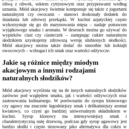
oliwą z oliwek, sokiem cytrynowym oraz przyprawami według
uznania. Miód akacjowy świetnie komponuje się także z jogurtami
naturalnymi czy owocami – stanowi doskonały dodatek do
śniadania lub zdrowej przekąski. W kuchni azjatyckiej często
wykorzystuje się go do marynowania mięsa – nadaje potrawom
wyjątkowego smaku i aromatu. W deserach można go używać do
wypieków ciast czy ciasteczek – zastępując cukier naturalnym
słodzikiem uzyskujemy zdrowszą wersję ulubionych słodkości.
Miód akacjowy można także dodać do smoothie lub koktajli
owocowych – wzbogaci ich smak oraz wartości odżywcze.
Jakie są różnice między miodym
akacjowym a innymi rodzajami
naturalnych słodzików?
Miód akacjowy wyróżnia się na tle innych naturalnych słodzików
zarówno pod względem smaku, jak i wartości odżywczych oraz
zastosowania kulinarnego. W porównaniu do syropu klonowego
czy agawy ma znacznie łagodniejszy smak i delikatniejszy aromat
kwiatowy, co czyni go bardziej uniwersalnym składnikiem w
kuchni. Syrop klonowy ma intensywniejszy smak i
charakterystyczną nutę drzewną, podczas gdy syrop agawowy jest
bardzo słodki i często stosowany jako alternatywa dla cukru w