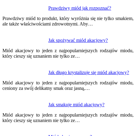
Nawigacja
Prawdziwy miód jak rozpoznać?
wpisu
Prawdziwy miód to produkt, który wyróżnia się nie tylko smakiem,
ale także właściwościami zdrowotnymi. Aby…
Jak spożywać miód akacjowy?
Miód akacjowy to jeden z najpopularniejszych rodzajów miodu,
który cieszy się uznaniem nie tylko ze…
Jak długo krystalizuje się miód akacjowy?
Miód akacjowy to jeden z najpopularniejszych rodzajów miodu,
ceniony za swój delikatny smak oraz jasną,…
Jak smakuje miód akacjowy?
Miód akacjowy to jeden z najpopularniejszych rodzajów miodu,
który cieszy się uznaniem nie tylko ze…