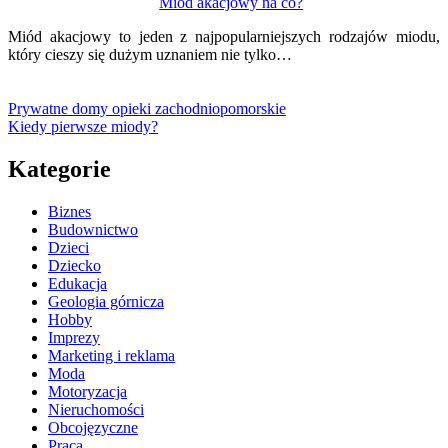
Miód akacjowy na co?
Miód akacjowy to jeden z najpopularniejszych rodzajów miodu,
który cieszy się dużym uznaniem nie tylko…
Prywatne domy opieki zachodniopomorskie
Kiedy pierwsze miody?
Kategorie
Biznes
Budownictwo
Dzieci
Dziecko
Edukacja
Geologia górnicza
Hobby
Imprezy
Marketing i reklama
Moda
Motoryzacja
Nieruchomości
Obcojęzyczne
Praca