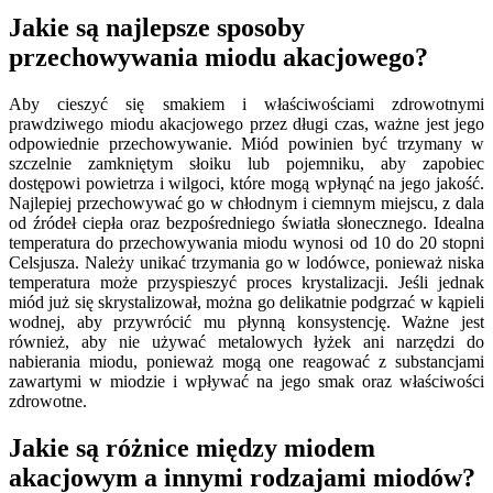
Jakie są najlepsze sposoby
przechowywania miodu akacjowego?
Aby cieszyć się smakiem i właściwościami zdrowotnymi
prawdziwego miodu akacjowego przez długi czas, ważne jest jego
odpowiednie przechowywanie. Miód powinien być trzymany w
szczelnie zamkniętym słoiku lub pojemniku, aby zapobiec
dostępowi powietrza i wilgoci, które mogą wpłynąć na jego jakość.
Najlepiej przechowywać go w chłodnym i ciemnym miejscu, z dala
od źródeł ciepła oraz bezpośredniego światła słonecznego. Idealna
temperatura do przechowywania miodu wynosi od 10 do 20 stopni
Celsjusza. Należy unikać trzymania go w lodówce, ponieważ niska
temperatura może przyspieszyć proces krystalizacji. Jeśli jednak
miód już się skrystalizował, można go delikatnie podgrzać w kąpieli
wodnej, aby przywrócić mu płynną konsystencję. Ważne jest
również, aby nie używać metalowych łyżek ani narzędzi do
nabierania miodu, ponieważ mogą one reagować z substancjami
zawartymi w miodzie i wpływać na jego smak oraz właściwości
zdrowotne.
Jakie są różnice między miodem
akacjowym a innymi rodzajami miodów?