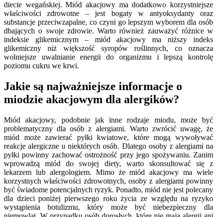
diecie wegańskiej. Miód akacjowy ma dodatkowo korzystniejsze
właściwości zdrowotne – jest bogaty w antyoksydanty oraz
substancje przeciwzapalne, co czyni go lepszym wyborem dla osób
dbających o swoje zdrowie. Warto również zauważyć różnice w
indeksie glikemicznym – miód akacjowy ma niższy indeks
glikemiczny niż większość syropów roślinnych, co oznacza
wolniejsze uwalnianie energii do organizmu i lepszą kontrolę
poziomu cukru we krwi.
Jakie są najważniejsze informacje o
miodzie akacjowym dla alergików?
Miód akacjowy, podobnie jak inne rodzaje miodu, może być
problematyczny dla osób z alergiami. Warto zwrócić uwagę, że
miód może zawierać pyłki kwiatowe, które mogą wywoływać
reakcje alergiczne u niektórych osób. Dlatego osoby z alergiami na
pyłki powinny zachować ostrożność przy jego spożywaniu. Zanim
wprowadzą miód do swojej diety, warto skonsultować się z
lekarzem lub alergologiem. Mimo że miód akacjowy ma wiele
korzystnych właściwości zdrowotnych, osoby z alergiami powinny
być świadome potencjalnych ryzyk. Ponadto, miód nie jest polecany
dla dzieci poniżej pierwszego roku życia ze względu na ryzyko
wystąpienia botulizmu, który może być niebezpieczny dla
niemowląt. W przypadku osób dorosłych, które nie mają alergii ani