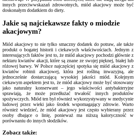
innych przeciwwskazań zdrowotnych, miód akacjowy może być
doskonałym dodatkiem do diety.
Jakie są najciekawsze fakty o miodzie
akacjowym?
Miód akacjowy to nie tylko smaczny dodatek do potraw, ale także
produkt o bogatej historii i ciekawych właściwościach. Jednym z
interesujących faktów jest to, że miód akacjowy pochodzi głównie z
nektaru kwiatów akacji, które są znane ze swojej pięknej, białej lub
różowej barwy. W Polsce najczęściej spotyka się miód akacjowy z
kwiatów robinii akacjowej, która jest rośliną inwazyjną, ale
jednocześnie dostarczającą wysokiej jakości miód. Kolejnym
ciekawym aspektem jest to, że miód akacjowy może być stosowany
jako naturalny konserwant – jego właściwości antybakteryjne
sprawiają, że może przedłużać trwałość innych produktów
spożywczych. Miód ten był również wykorzystywany w medycynie
ludowej przez wieki jako środek wspomagający zdrowie. Warto
również wiedzieć, że miód akacjowy jest często wybierany przez
osoby dbające o linię, ponieważ ma niższą kaloryczność w
porównaniu do innych słodzików.
Zobacz także: