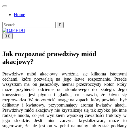
Skip
to
Home
content
Search
for:
OJP EDU
Jak rozpoznać prawdziwy miód
akacjowy?
Prawdziwy miód akacjowy wyróżnia się kilkoma istotnymi
cechami, które pozwalają na jego łatwe rozpoznanie. Przede
wszystkim ma on jasnożółty, niemal przezroczysty kolor, który
może przybierać odcienie od słomkowego do złotego. Jego
konsystencja jest płynna i gładka, co sprawia, że łatwo się
rozprowadza. Warto zwrócić uwagę na zapach, który powinien być
delikatny i kwiatowy, przypominający aromat kwiatów akacji.
Prawdziwy miód akacjowy nie krystalizuje się tak szybko jak inne
rodzaje miodu, co jest wynikiem wysokiej zawartości fruktozy w
jego składzie. Jeśli miód zaczyna krystalizować, może to
sugerować, że nie jest on w pełni naturalny lub został poddany