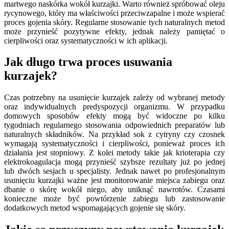
martwego naskórka wokół kurzajki. Warto również spróbować oleju
rycynowego, który ma właściwości przeciwzapalne i może wspierać
proces gojenia skóry. Regularne stosowanie tych naturalnych metod
może przynieść pozytywne efekty, jednak należy pamiętać o
cierpliwości oraz systematyczności w ich aplikacji.
Jak długo trwa proces usuwania
kurzajek?
Czas potrzebny na usunięcie kurzajek zależy od wybranej metody
oraz indywidualnych predyspozycji organizmu. W przypadku
domowych sposobów efekty mogą być widoczne po kilku
tygodniach regularnego stosowania odpowiednich preparatów lub
naturalnych składników. Na przykład sok z cytryny czy czosnek
wymagają systematyczności i cierpliwości, ponieważ proces ich
działania jest stopniowy. Z kolei metody takie jak krioterapia czy
elektrokoagulacja mogą przynieść szybsze rezultaty już po jednej
lub dwóch sesjach u specjalisty. Jednak nawet po profesjonalnym
usunięciu kurzajki ważne jest monitorowanie miejsca zabiegu oraz
dbanie o skórę wokół niego, aby uniknąć nawrotów. Czasami
konieczne może być powtórzenie zabiegu lub zastosowanie
dodatkowych metod wspomagających gojenie się skóry.