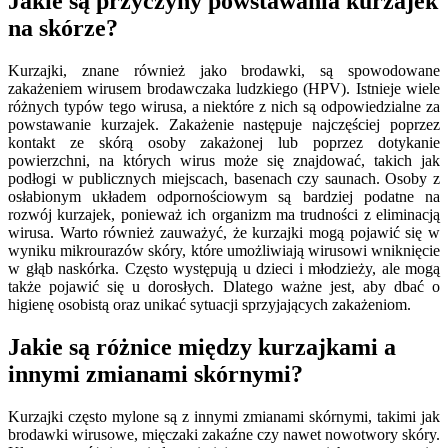
Jakie są przyczyny powstawania kurzajek
na skórze?
Kurzajki, znane również jako brodawki, są spowodowane
zakażeniem wirusem brodawczaka ludzkiego (HPV). Istnieje wiele
różnych typów tego wirusa, a niektóre z nich są odpowiedzialne za
powstawanie kurzajek. Zakażenie następuje najczęściej poprzez
kontakt ze skórą osoby zakażonej lub poprzez dotykanie
powierzchni, na których wirus może się znajdować, takich jak
podłogi w publicznych miejscach, basenach czy saunach. Osoby z
osłabionym układem odpornościowym są bardziej podatne na
rozwój kurzajek, ponieważ ich organizm ma trudności z eliminacją
wirusa. Warto również zauważyć, że kurzajki mogą pojawić się w
wyniku mikrourazów skóry, które umożliwiają wirusowi wniknięcie
w głąb naskórka. Często występują u dzieci i młodzieży, ale mogą
także pojawić się u dorosłych. Dlatego ważne jest, aby dbać o
higienę osobistą oraz unikać sytuacji sprzyjających zakażeniom.
Jakie są różnice między kurzajkami a
innymi zmianami skórnymi?
Kurzajki często mylone są z innymi zmianami skórnymi, takimi jak
brodawki wirusowe, mięczaki zakaźne czy nawet nowotwory skóry.