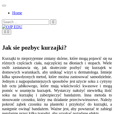
Skip
to
Home
content
Search
for:
OJP EDU
Jak sie pozbyc kurzajki?
Kurzajki to nieprzyjemne zmiany skórne, które mogą pojawić się na
różnych częściach ciała, najczęściej na dłoniach i stopach. Wiele
osób zastanawia się, jak skutecznie pozbyć się kurzajek w
domowych warunkach, aby uniknąć wizyt u dermatologa. Istnieje
kilka sprawdzonych metod, które można zastosować samodzielnie.
Jednym z najpopularniejszych sposobów jest użycie soku z cytryny
lub octu jabłkowego, które mają właściwości kwasowe i mogą
pomóc w usunięciu kurzajek. Wystarczy nałożyć niewielką ilość
soku na kurzajkę i zabezpieczyć bandażem. Inna metoda to
stosowanie czosnku, który ma działanie przeciwwirusowe. Należy
pokroić ząbek czosnku na plasterki i przyłożyć do kurzajki, a
następnie owinąć bandażem. Ważne jest, aby powtarzać te zabiegi
regularnie przez kilka tygodni, aby uzyskać pożądane efekty.