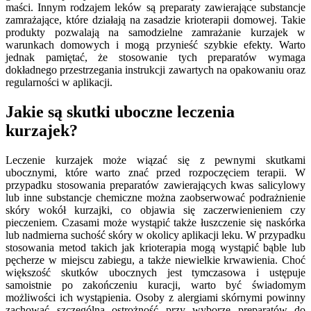
maści. Innym rodzajem leków są preparaty zawierające substancje
zamrażające, które działają na zasadzie krioterapii domowej. Takie
produkty pozwalają na samodzielne zamrażanie kurzajek w
warunkach domowych i mogą przynieść szybkie efekty. Warto
jednak pamiętać, że stosowanie tych preparatów wymaga
dokładnego przestrzegania instrukcji zawartych na opakowaniu oraz
regularności w aplikacji.
Jakie są skutki uboczne leczenia
kurzajek?
Leczenie kurzajek może wiązać się z pewnymi skutkami
ubocznymi, które warto znać przed rozpoczęciem terapii. W
przypadku stosowania preparatów zawierających kwas salicylowy
lub inne substancje chemiczne można zaobserwować podrażnienie
skóry wokół kurzajki, co objawia się zaczerwienieniem czy
pieczeniem. Czasami może wystąpić także łuszczenie się naskórka
lub nadmierna suchość skóry w okolicy aplikacji leku. W przypadku
stosowania metod takich jak krioterapia mogą wystąpić bąble lub
pęcherze w miejscu zabiegu, a także niewielkie krwawienia. Choć
większość skutków ubocznych jest tymczasowa i ustępuje
samoistnie po zakończeniu kuracji, warto być świadomym
możliwości ich wystąpienia. Osoby z alergiami skórnymi powinny
zachować szczególną ostrożność przy wyborze preparatów do