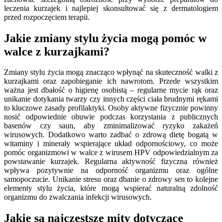
leczenia kurzajek i najlepiej skonsultować się z dermatologiem
przed rozpoczęciem terapii.
Jakie zmiany stylu życia mogą pomóc w
walce z kurzajkami?
Zmiany stylu życia mogą znacząco wpłynąć na skuteczność walki z
kurzajkami oraz zapobieganie ich nawrotom. Przede wszystkim
ważna jest dbałość o higienę osobistą – regularne mycie rąk oraz
unikanie dotykania twarzy czy innych części ciała brudnymi rękami
to kluczowe zasady profilaktyki. Osoby aktywne fizycznie powinny
nosić odpowiednie obuwie podczas korzystania z publicznych
basenów czy saun, aby zminimalizować ryzyko zakażeń
wirusowych. Dodatkowo warto zadbać o zdrową dietę bogatą w
witaminy i minerały wspierające układ odpornościowy, co może
pomóc organizmowi w walce z wirusem HPV odpowiedzialnym za
powstawanie kurzajek. Regularna aktywność fizyczna również
wpływa pozytywnie na odporność organizmu oraz ogólne
samopoczucie. Unikanie stresu oraz dbanie o zdrowy sen to kolejne
elementy stylu życia, które mogą wspierać naturalną zdolność
organizmu do zwalczania infekcji wirusowych.
Jakie są najczęstsze mity dotyczące