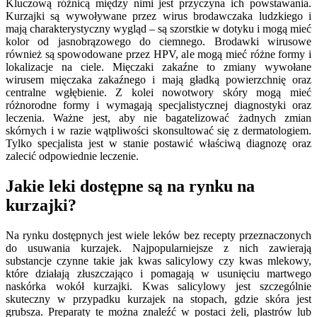
Kluczową różnicą między nimi jest przyczyna ich powstawania.
Kurzajki są wywoływane przez wirus brodawczaka ludzkiego i
mają charakterystyczny wygląd – są szorstkie w dotyku i mogą mieć
kolor od jasnobrązowego do ciemnego. Brodawki wirusowe
również są spowodowane przez HPV, ale mogą mieć różne formy i
lokalizacje na ciele. Mięczaki zakaźne to zmiany wywołane
wirusem mięczaka zakaźnego i mają gładką powierzchnię oraz
centralne wgłębienie. Z kolei nowotwory skóry mogą mieć
różnorodne formy i wymagają specjalistycznej diagnostyki oraz
leczenia. Ważne jest, aby nie bagatelizować żadnych zmian
skórnych i w razie wątpliwości skonsultować się z dermatologiem.
Tylko specjalista jest w stanie postawić właściwą diagnozę oraz
zalecić odpowiednie leczenie.
Jakie leki dostępne są na rynku na
kurzajki?
Na rynku dostępnych jest wiele leków bez recepty przeznaczonych
do usuwania kurzajek. Najpopularniejsze z nich zawierają
substancje czynne takie jak kwas salicylowy czy kwas mlekowy,
które działają złuszczająco i pomagają w usunięciu martwego
naskórka wokół kurzajki. Kwas salicylowy jest szczególnie
skuteczny w przypadku kurzajek na stopach, gdzie skóra jest
grubsza. Preparaty te można znaleźć w postaci żeli, plastrów lub