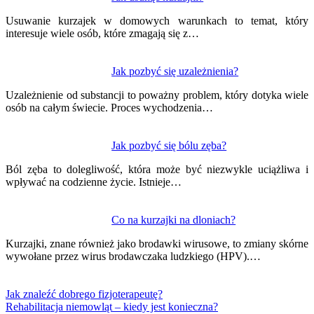
Usuwanie kurzajek w domowych warunkach to temat, który
interesuje wiele osób, które zmagają się z…
Jak pozbyć się uzależnienia?
Uzależnienie od substancji to poważny problem, który dotyka wiele
osób na całym świecie. Proces wychodzenia…
Jak pozbyć się bólu zęba?
Ból zęba to dolegliwość, która może być niezwykle uciążliwa i
wpływać na codzienne życie. Istnieje…
Co na kurzajki na dloniach?
Kurzajki, znane również jako brodawki wirusowe, to zmiany skórne
wywołane przez wirus brodawczaka ludzkiego (HPV).…
Jak znaleźć dobrego fizjoterapeutę?
Rehabilitacja niemowląt – kiedy jest konieczna?