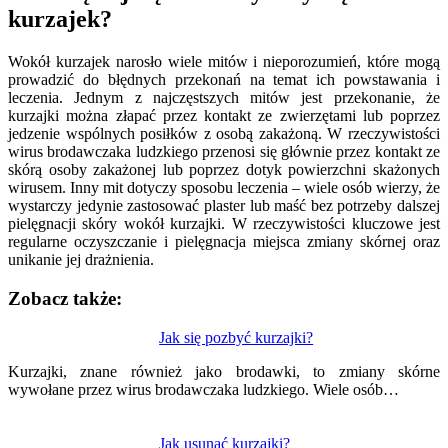
kurzajek?
Wokół kurzajek narosło wiele mitów i nieporozumień, które mogą
prowadzić do błędnych przekonań na temat ich powstawania i
leczenia. Jednym z najczęstszych mitów jest przekonanie, że
kurzajki można złapać przez kontakt ze zwierzętami lub poprzez
jedzenie wspólnych posiłków z osobą zakażoną. W rzeczywistości
wirus brodawczaka ludzkiego przenosi się głównie przez kontakt ze
skórą osoby zakażonej lub poprzez dotyk powierzchni skażonych
wirusem. Inny mit dotyczy sposobu leczenia – wiele osób wierzy, że
wystarczy jedynie zastosować plaster lub maść bez potrzeby dalszej
pielęgnacji skóry wokół kurzajki. W rzeczywistości kluczowe jest
regularne oczyszczanie i pielęgnacja miejsca zmiany skórnej oraz
unikanie jej drażnienia.
Zobacz także:
Nawigacja
Jak się pozbyć kurzajki?
wpisu
Kurzajki, znane również jako brodawki, to zmiany skórne
wywołane przez wirus brodawczaka ludzkiego. Wiele osób…
Jak usunąć kurzajki?