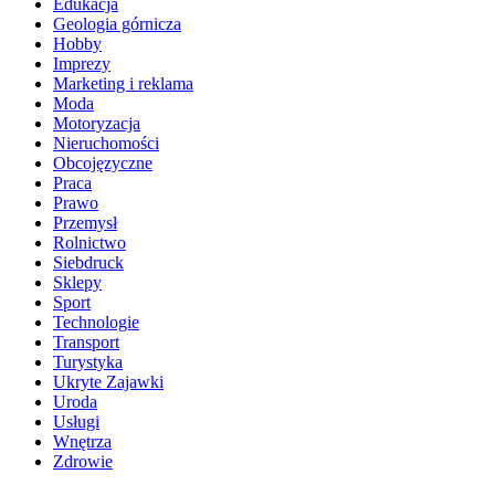
Edukacja
Geologia górnicza
Hobby
Imprezy
Marketing i reklama
Moda
Motoryzacja
Nieruchomości
Obcojęzyczne
Praca
Prawo
Przemysł
Rolnictwo
Siebdruck
Sklepy
Sport
Technologie
Transport
Turystyka
Ukryte Zajawki
Uroda
Usługi
Wnętrza
Zdrowie