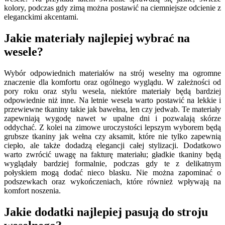
kolory, podczas gdy zimą można postawić na ciemniejsze odcienie z
eleganckimi akcentami.
Jakie materiały najlepiej wybrać na
wesele?
Wybór odpowiednich materiałów na strój weselny ma ogromne
znaczenie dla komfortu oraz ogólnego wyglądu. W zależności od
pory roku oraz stylu wesela, niektóre materiały będą bardziej
odpowiednie niż inne. Na letnie wesela warto postawić na lekkie i
przewiewne tkaniny takie jak bawełna, len czy jedwab. Te materiały
zapewniają wygodę nawet w upalne dni i pozwalają skórze
oddychać. Z kolei na zimowe uroczystości lepszym wyborem będą
grubsze tkaniny jak wełna czy aksamit, które nie tylko zapewnią
ciepło, ale także dodadzą elegancji całej stylizacji. Dodatkowo
warto zwrócić uwagę na fakturę materiału; gładkie tkaniny będą
wyglądały bardziej formalnie, podczas gdy te z delikatnym
połyskiem mogą dodać nieco blasku. Nie można zapominać o
podszewkach oraz wykończeniach, które również wpływają na
komfort noszenia.
Jakie dodatki najlepiej pasują do stroju