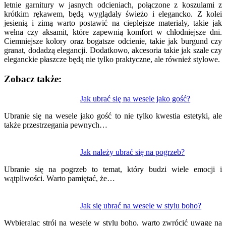
letnie garnitury w jasnych odcieniach, połączone z koszulami z
krótkim rękawem, będą wyglądały świeżo i elegancko. Z kolei
jesienią i zimą warto postawić na cieplejsze materiały, takie jak
wełna czy aksamit, które zapewnią komfort w chłodniejsze dni.
Ciemniejsze kolory oraz bogatsze odcienie, takie jak burgund czy
granat, dodadzą elegancji. Dodatkowo, akcesoria takie jak szale czy
eleganckie płaszcze będą nie tylko praktyczne, ale również stylowe.
Zobacz także:
Nawigacja
Jak ubrać się na wesele jako gość?
wpisu
Ubranie się na wesele jako gość to nie tylko kwestia estetyki, ale
także przestrzegania pewnych…
Jak należy ubrać się na pogrzeb?
Ubranie się na pogrzeb to temat, który budzi wiele emocji i
wątpliwości. Warto pamiętać, że…
Jak się ubrać na wesele w stylu boho?
Wybierając strój na wesele w stylu boho, warto zwrócić uwagę na