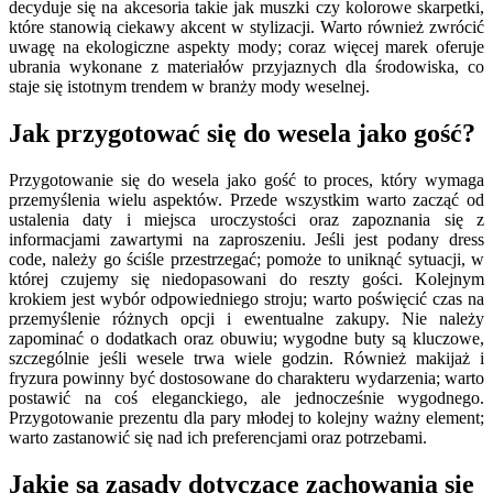
decyduje się na akcesoria takie jak muszki czy kolorowe skarpetki,
które stanowią ciekawy akcent w stylizacji. Warto również zwrócić
uwagę na ekologiczne aspekty mody; coraz więcej marek oferuje
ubrania wykonane z materiałów przyjaznych dla środowiska, co
staje się istotnym trendem w branży mody weselnej.
Jak przygotować się do wesela jako gość?
Przygotowanie się do wesela jako gość to proces, który wymaga
przemyślenia wielu aspektów. Przede wszystkim warto zacząć od
ustalenia daty i miejsca uroczystości oraz zapoznania się z
informacjami zawartymi na zaproszeniu. Jeśli jest podany dress
code, należy go ściśle przestrzegać; pomoże to uniknąć sytuacji, w
której czujemy się niedopasowani do reszty gości. Kolejnym
krokiem jest wybór odpowiedniego stroju; warto poświęcić czas na
przemyślenie różnych opcji i ewentualne zakupy. Nie należy
zapominać o dodatkach oraz obuwiu; wygodne buty są kluczowe,
szczególnie jeśli wesele trwa wiele godzin. Również makijaż i
fryzura powinny być dostosowane do charakteru wydarzenia; warto
postawić na coś eleganckiego, ale jednocześnie wygodnego.
Przygotowanie prezentu dla pary młodej to kolejny ważny element;
warto zastanowić się nad ich preferencjami oraz potrzebami.
Jakie są zasady dotyczące zachowania się