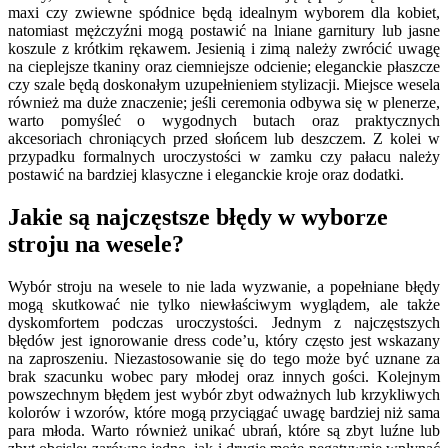
maxi czy zwiewne spódnice będą idealnym wyborem dla kobiet,
natomiast mężczyźni mogą postawić na lniane garnitury lub jasne
koszule z krótkim rękawem. Jesienią i zimą należy zwrócić uwagę
na cieplejsze tkaniny oraz ciemniejsze odcienie; eleganckie płaszcze
czy szale będą doskonałym uzupełnieniem stylizacji. Miejsce wesela
również ma duże znaczenie; jeśli ceremonia odbywa się w plenerze,
warto pomyśleć o wygodnych butach oraz praktycznych
akcesoriach chroniących przed słońcem lub deszczem. Z kolei w
przypadku formalnych uroczystości w zamku czy pałacu należy
postawić na bardziej klasyczne i eleganckie kroje oraz dodatki.
Jakie są najczęstsze błędy w wyborze
stroju na wesele?
Wybór stroju na wesele to nie lada wyzwanie, a popełniane błędy
mogą skutkować nie tylko niewłaściwym wyglądem, ale także
dyskomfortem podczas uroczystości. Jednym z najczęstszych
błędów jest ignorowanie dress code’u, który często jest wskazany
na zaproszeniu. Niezastosowanie się do tego może być uznane za
brak szacunku wobec pary młodej oraz innych gości. Kolejnym
powszechnym błędem jest wybór zbyt odważnych lub krzykliwych
kolorów i wzorów, które mogą przyciągać uwagę bardziej niż sama
para młoda. Warto również unikać ubrań, które są zbyt luźne lub