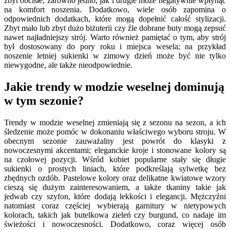
zbyt obcisłe; zarówno jedno, jak i drugie może negatywnie wpłynąć
na komfort noszenia. Dodatkowo, wiele osób zapomina o
odpowiednich dodatkach, które mogą dopełnić całość stylizacji.
Zbyt mało lub zbyt dużo biżuterii czy źle dobrane buty mogą zepsuć
nawet najładniejszy strój. Warto również pamiętać o tym, aby strój
był dostosowany do pory roku i miejsca wesela; na przykład
noszenie letniej sukienki w zimowy dzień może być nie tylko
niewygodne, ale także nieodpowiednie.
Jakie trendy w modzie weselnej dominują
w tym sezonie?
Trendy w modzie weselnej zmieniają się z sezonu na sezon, a ich
śledzenie może pomóc w dokonaniu właściwego wyboru stroju. W
obecnym sezonie zauważalny jest powrót do klasyki z
nowoczesnymi akcentami; eleganckie kroje i stonowane kolory są
na czołowej pozycji. Wśród kobiet popularne stały się długie
sukienki o prostych liniach, które podkreślają sylwetkę bez
zbędnych ozdób. Pastelowe kolory oraz delikatne kwiatowe wzory
cieszą się dużym zainteresowaniem, a także tkaniny takie jak
jedwab czy szyfon, które dodają lekkości i elegancji. Mężczyźni
natomiast coraz częściej wybierają garnitury w nietypowych
kolorach, takich jak butelkowa zieleń czy burgund, co nadaje im
świeżości i nowoczesności. Dodatkowo, coraz więcej osób