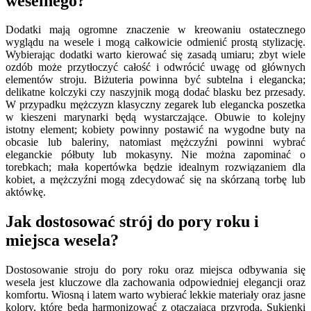
weselnego?
Dodatki mają ogromne znaczenie w kreowaniu ostatecznego
wyglądu na wesele i mogą całkowicie odmienić prostą stylizację.
Wybierając dodatki warto kierować się zasadą umiaru; zbyt wiele
ozdób może przytłoczyć całość i odwrócić uwagę od głównych
elementów stroju. Biżuteria powinna być subtelna i elegancka;
delikatne kolczyki czy naszyjnik mogą dodać blasku bez przesady.
W przypadku mężczyzn klasyczny zegarek lub elegancka poszetka
w kieszeni marynarki będą wystarczające. Obuwie to kolejny
istotny element; kobiety powinny postawić na wygodne buty na
obcasie lub baleriny, natomiast mężczyźni powinni wybrać
eleganckie półbuty lub mokasyny. Nie można zapominać o
torebkach; mała kopertówka będzie idealnym rozwiązaniem dla
kobiet, a mężczyźni mogą zdecydować się na skórzaną torbę lub
aktówkę.
Jak dostosować strój do pory roku i
miejsca wesela?
Dostosowanie stroju do pory roku oraz miejsca odbywania się
wesela jest kluczowe dla zachowania odpowiedniej elegancji oraz
komfortu. Wiosną i latem warto wybierać lekkie materiały oraz jasne
kolory, które będą harmonizować z otaczającą przyrodą. Sukienki