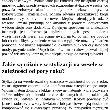
społecznościowym. Portale takie jak Pinterest czy Instagram oferują
mnóstwo zdjęć przedstawiających różnorodne stylizacje weselne, co
pozwala zobaczyć aktualne trendy oraz ciekawe połączenia
kolorystyczne i materiałowe. Można również przeszukiwać blogi
modowe czy strony internetowe sklepów oferujących odzież
weselną; często publikują one artykuły z poradami dotyczącymi
wyboru stroju oraz dodatków. Kolejnym sposobem na znalezienie
inspiracji jest obserwacja stylizacji innych gości podczas
wcześniejszych wesel; zwracanie uwagi na to, co nam się podoba
lub co chcielibyśmy zmienić w swoim wyglądzie może być bardzo
pomocne. Nie można zapominać o lokalnych butikach czy salonach
mody; przymierzanie różnych fasonów i materiałów pozwala lepiej
poznać własny styl oraz to, co najlepiej pasuje do naszej sylwetki.
Jakie są różnice w stylizacji na wesele w
zależności od pory roku?
Stylizacja na wesele różni się znacząco w zależności od pory roku,
co ma ogromne znaczenie dla komfortu oraz estetyki całego stroju.
Wiosną i latem dominują lekkie, zwiewne materiały, które pozwalają
skórze oddychać; sukienki maxi z delikatnych tkanin, takich jak
szyfon czy jedwab, są idealnym wyborem. Kolory powinny być
jasne i radosne, a wzory kwiatowe lub pastelowe będą doskonale
komponować się z otaczającą przyrodą. W przypadku mężczyzn