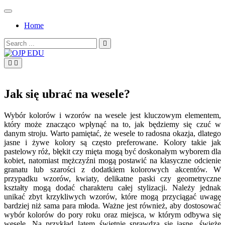
Skip
to
Home
content
Search
for:
OJP EDU
Jak się ubrać na wesele?
Wybór kolorów i wzorów na wesele jest kluczowym elementem,
który może znacząco wpłynąć na to, jak będziemy się czuć w
danym stroju. Warto pamiętać, że wesele to radosna okazja, dlatego
jasne i żywe kolory są często preferowane. Kolory takie jak
pastelowy róż, błękit czy mięta mogą być doskonałym wyborem dla
kobiet, natomiast mężczyźni mogą postawić na klasyczne odcienie
granatu lub szarości z dodatkiem kolorowych akcentów. W
przypadku wzorów, kwiaty, delikatne paski czy geometryczne
kształty mogą dodać charakteru całej stylizacji. Należy jednak
unikać zbyt krzykliwych wzorów, które mogą przyciągać uwagę
bardziej niż sama para młoda. Ważne jest również, aby dostosować
wybór kolorów do pory roku oraz miejsca, w którym odbywa się
wesele. Na przykład latem świetnie sprawdzą się jasne, świeże