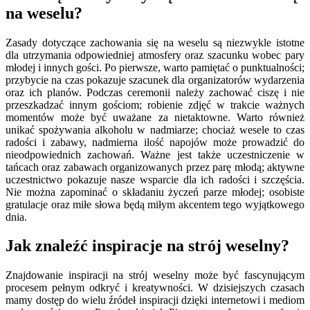
na weselu?
Zasady dotyczące zachowania się na weselu są niezwykle istotne
dla utrzymania odpowiedniej atmosfery oraz szacunku wobec pary
młodej i innych gości. Po pierwsze, warto pamiętać o punktualności;
przybycie na czas pokazuje szacunek dla organizatorów wydarzenia
oraz ich planów. Podczas ceremonii należy zachować ciszę i nie
przeszkadzać innym gościom; robienie zdjęć w trakcie ważnych
momentów może być uważane za nietaktowne. Warto również
unikać spożywania alkoholu w nadmiarze; chociaż wesele to czas
radości i zabawy, nadmierna ilość napojów może prowadzić do
nieodpowiednich zachowań. Ważne jest także uczestniczenie w
tańcach oraz zabawach organizowanych przez parę młodą; aktywne
uczestnictwo pokazuje nasze wsparcie dla ich radości i szczęścia.
Nie można zapominać o składaniu życzeń parze młodej; osobiste
gratulacje oraz miłe słowa będą miłym akcentem tego wyjątkowego
dnia.
Jak znaleźć inspiracje na strój weselny?
Znajdowanie inspiracji na strój weselny może być fascynującym
procesem pełnym odkryć i kreatywności. W dzisiejszych czasach
mamy dostęp do wielu źródeł inspiracji dzięki internetowi i mediom