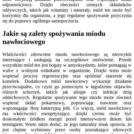
odpornościowy. Dzięki obecności cennych składników
odżywczych, takich jak witaminy i minerały, miód ten może być
korzystny dla organizmu, a jego regularne spożywanie przyczynia
się do poprawy ogólnego samopoczucia.
Jakie są zalety spożywania miodu
nawłociowego
Właściwości zdrowotne miodu nawłociowego są niezwykle
interesujące i zasługują na szczegółowe omówienie. Przede
wszystkim miód ten jest bogaty w antyoksydanty, które pomagają w
walce z wolnymi rodnikami w organizmie. Dzięki temu może
wspierać procesy regeneracyjne oraz opóźniać starzenie się
komórek. Dodatkowo miód nawłociowy wykazuje działanie
przeciwzapalne, co czyni go pomocnym w łagodzeniu objawów
różnych schorzeń, takich jak alergie czy infekcje dróg
oddechowych. Regularne spożywanie tego miodu może również
wspierać układ pokarmowy, poprawiając trawienie oraz
wspomagając florę bakteryjną jelit. Co więcej, miód nawłociowy
ma właściwości energetyzujące, dzięki czemu może być
doskonałym źródłem energii przed intensywnym dniem lub
treningiem. Warto także dodać, że jego naturalny smak sprawia, że
jest chętnie wybierany przez osoby poszukujące zdrowych