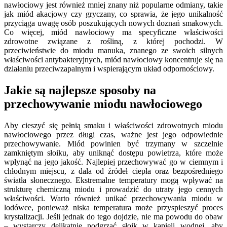
nawłociowy jest również mniej znany niż popularne odmiany, takie
jak miód akacjowy czy gryczany, co sprawia, że jego unikalność
przyciąga uwagę osób poszukujących nowych doznań smakowych.
Co więcej, miód nawłociowy ma specyficzne właściwości
zdrowotne związane z rośliną, z której pochodzi. W
przeciwieństwie do miodu manuka, znanego ze swoich silnych
właściwości antybakteryjnych, miód nawłociowy koncentruje się na
działaniu przeciwzapalnym i wspierającym układ odpornościowy.
Jakie są najlepsze sposoby na
przechowywanie miodu nawłociowego
Aby cieszyć się pełnią smaku i właściwości zdrowotnych miodu
nawłociowego przez długi czas, ważne jest jego odpowiednie
przechowywanie. Miód powinien być trzymany w szczelnie
zamkniętym słoiku, aby uniknąć dostępu powietrza, które może
wpłynąć na jego jakość. Najlepiej przechowywać go w ciemnym i
chłodnym miejscu, z dala od źródeł ciepła oraz bezpośredniego
światła słonecznego. Ekstremalne temperatury mogą wpływać na
strukturę chemiczną miodu i prowadzić do utraty jego cennych
właściwości. Warto również unikać przechowywania miodu w
lodówce, ponieważ niska temperatura może przyspieszyć proces
krystalizacji. Jeśli jednak do tego dojdzie, nie ma powodu do obaw
– wystarczy delikatnie podgrzać słoik w kąpieli wodnej, aby