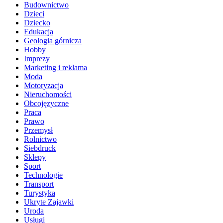
Budownictwo
Dzieci
Dziecko
Edukacja
Geologia górnicza
Hobby
Imprezy
Marketing i reklama
Moda
Motoryzacja
Nieruchomości
Obcojęzyczne
Praca
Prawo
Przemysł
Rolnictwo
Siebdruck
Sklepy
Sport
Technologie
Transport
Turystyka
Ukryte Zajawki
Uroda
Usługi