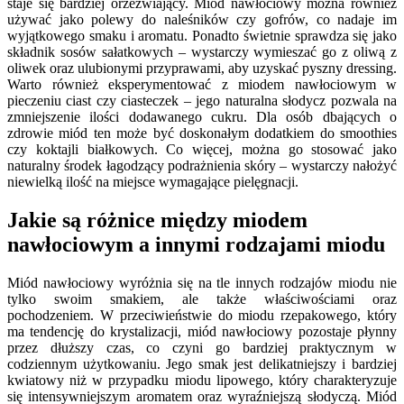
staje się bardziej orzeźwiający. Miód nawłociowy można również
używać jako polewy do naleśników czy gofrów, co nadaje im
wyjątkowego smaku i aromatu. Ponadto świetnie sprawdza się jako
składnik sosów sałatkowych – wystarczy wymieszać go z oliwą z
oliwek oraz ulubionymi przyprawami, aby uzyskać pyszny dressing.
Warto również eksperymentować z miodem nawłociowym w
pieczeniu ciast czy ciasteczek – jego naturalna słodycz pozwala na
zmniejszenie ilości dodawanego cukru. Dla osób dbających o
zdrowie miód ten może być doskonałym dodatkiem do smoothies
czy koktajli białkowych. Co więcej, można go stosować jako
naturalny środek łagodzący podrażnienia skóry – wystarczy nałożyć
niewielką ilość na miejsce wymagające pielęgnacji.
Jakie są różnice między miodem
nawłociowym a innymi rodzajami miodu
Miód nawłociowy wyróżnia się na tle innych rodzajów miodu nie
tylko swoim smakiem, ale także właściwościami oraz
pochodzeniem. W przeciwieństwie do miodu rzepakowego, który
ma tendencję do krystalizacji, miód nawłociowy pozostaje płynny
przez dłuższy czas, co czyni go bardziej praktycznym w
codziennym użytkowaniu. Jego smak jest delikatniejszy i bardziej
kwiatowy niż w przypadku miodu lipowego, który charakteryzuje
się intensywniejszym aromatem oraz wyraźniejszą słodyczą. Miód