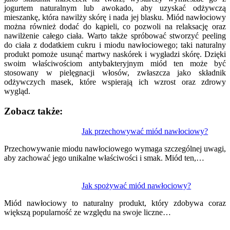
jogurtem naturalnym lub awokado, aby uzyskać odżywczą
mieszankę, która nawilży skórę i nada jej blasku. Miód nawłociowy
można również dodać do kąpieli, co pozwoli na relaksację oraz
nawilżenie całego ciała. Warto także spróbować stworzyć peeling
do ciała z dodatkiem cukru i miodu nawłociowego; taki naturalny
produkt pomoże usunąć martwy naskórek i wygładzi skórę. Dzięki
swoim właściwościom antybakteryjnym miód ten może być
stosowany w pielęgnacji włosów, zwłaszcza jako składnik
odżywczych masek, które wspierają ich wzrost oraz zdrowy
wygląd.
Zobacz także:
Nawigacja
Jak przechowywać miód nawłociowy?
wpisu
Przechowywanie miodu nawłociowego wymaga szczególnej uwagi,
aby zachować jego unikalne właściwości i smak. Miód ten,…
Jak spożywać miód nawłociowy?
Miód nawłociowy to naturalny produkt, który zdobywa coraz
większą popularność ze względu na swoje liczne…