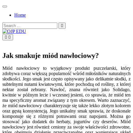
Skip
to
Home
content
Search
for:
OJP EDU
Jak smakuje miód nawłociowy?
Miód nawłociowy to wyjątkowy produkt pszczelarski, który
zdobywa coraz większą popularność wśród miłośników naturalnych
słodkości. Jego smak jest często opisywany jako delikatnie słodki, z
subtelnymi nutami kwiatowymi, które pochodzą od rośliny, z której
nektar został zebrany. Nawłoć, znana również jako Solidago,
kwitnie w późnym lecie i wczesnej jesieni, co sprawia, że miód ten
ma specyficzny aromat związany z tym okresem. Warto zaznaczyć,
że miód nawłociowy charakteryzuje się także lekko złotym kolorem
oraz gęstą konsystencją. Jego unikalny smak sprawia, że doskonale
komponuje się z różnymi potrawami oraz napojami. Można go
stosować jako dodatek do herbaty, jogurtów czy deserów. Miód
nawłociowy jest również ceniony za swoje właściwości zdrowotne,
które obejmują działanie przeciwzapalne oraz wspierające układ