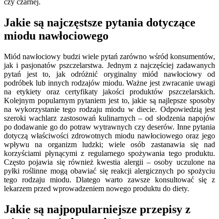
czy czarnej.
Jakie są najczęstsze pytania dotyczące
miodu nawłociowego
Miód nawłociowy budzi wiele pytań zarówno wśród konsumentów,
jak i pasjonatów pszczelarstwa. Jednym z najczęściej zadawanych
pytań jest to, jak odróżnić oryginalny miód nawłociowy od
podróbek lub innych rodzajów miodu. Ważne jest zwracanie uwagi
na etykiety oraz certyfikaty jakości produktów pszczelarskich.
Kolejnym popularnym pytaniem jest to, jakie są najlepsze sposoby
na wykorzystanie tego rodzaju miodu w diecie. Odpowiedzią jest
szeroki wachlarz zastosowań kulinarnych – od słodzenia napojów
po dodawanie go do potraw wytrawnych czy deserów. Inne pytania
dotyczą właściwości zdrowotnych miodu nawłociowego oraz jego
wpływu na organizm ludzki; wiele osób zastanawia się nad
korzyściami płynącymi z regularnego spożywania tego produktu.
Często pojawia się również kwestia alergii – osoby uczulone na
pyłki roślinne mogą obawiać się reakcji alergicznych po spożyciu
tego rodzaju miodu. Dlatego warto zawsze konsultować się z
lekarzem przed wprowadzeniem nowego produktu do diety.
Jakie są najpopularniejsze przepisy z