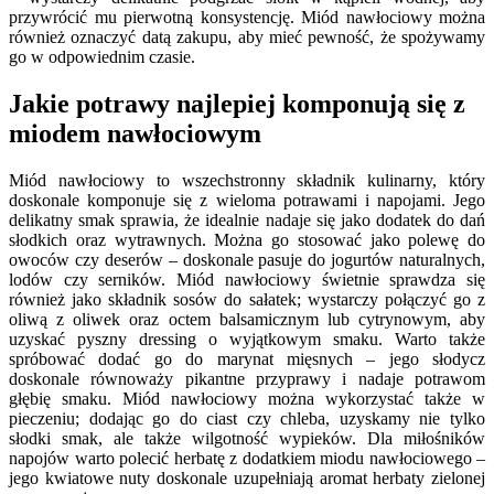
przywrócić mu pierwotną konsystencję. Miód nawłociowy można
również oznaczyć datą zakupu, aby mieć pewność, że spożywamy
go w odpowiednim czasie.
Jakie potrawy najlepiej komponują się z
miodem nawłociowym
Miód nawłociowy to wszechstronny składnik kulinarny, który
doskonale komponuje się z wieloma potrawami i napojami. Jego
delikatny smak sprawia, że idealnie nadaje się jako dodatek do dań
słodkich oraz wytrawnych. Można go stosować jako polewę do
owoców czy deserów – doskonale pasuje do jogurtów naturalnych,
lodów czy serników. Miód nawłociowy świetnie sprawdza się
również jako składnik sosów do sałatek; wystarczy połączyć go z
oliwą z oliwek oraz octem balsamicznym lub cytrynowym, aby
uzyskać pyszny dressing o wyjątkowym smaku. Warto także
spróbować dodać go do marynat mięsnych – jego słodycz
doskonale równoważy pikantne przyprawy i nadaje potrawom
głębię smaku. Miód nawłociowy można wykorzystać także w
pieczeniu; dodając go do ciast czy chleba, uzyskamy nie tylko
słodki smak, ale także wilgotność wypieków. Dla miłośników
napojów warto polecić herbatę z dodatkiem miodu nawłociowego –
jego kwiatowe nuty doskonale uzupełniają aromat herbaty zielonej