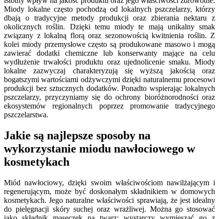
istotny wpływ na jakość produktu oraz jego właściwości zdrowotne.
Miody lokalne często pochodzą od lokalnych pszczelarzy, którzy
dbają o tradycyjne metody produkcji oraz zbierania nektaru z
okolicznych roślin. Dzięki temu miody te mają unikalny smak
związany z lokalną florą oraz sezonowością kwitnienia roślin. Z
kolei miody przemysłowe często są produkowane masowo i mogą
zawierać dodatki chemiczne lub konserwanty mające na celu
wydłużenie trwałości produktu oraz ujednolicenie smaku. Miody
lokalne zazwyczaj charakteryzują się wyższą jakością oraz
bogatszymi wartościami odżywczymi dzięki naturalnemu procesowi
produkcji bez sztucznych dodatków. Ponadto wspierając lokalnych
pszczelarzy, przyczyniamy się do ochrony bioróżnorodności oraz
ekosystemów regionalnych poprzez promowanie tradycyjnego
pszczelarstwa.
Jakie są najlepsze sposoby na
wykorzystanie miodu nawłociowego w
kosmetykach
Miód nawłociowy, dzięki swoim właściwościom nawilżającym i
regenerującym, może być doskonałym składnikiem w domowych
kosmetykach. Jego naturalne właściwości sprawiają, że jest idealny
do pielęgnacji skóry suchej oraz wrażliwej. Można go stosować
jako składnik maseczek na twarz; wystarczy wymieszać go z