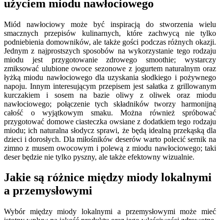
użyciem miodu nawłociowego
Miód nawłociowy może być inspiracją do stworzenia wielu
smacznych przepisów kulinarnych, które zachwycą nie tylko
podniebienia domowników, ale także gości podczas różnych okazji.
Jednym z najprostszych sposobów na wykorzystanie tego rodzaju
miodu jest przygotowanie zdrowego smoothie; wystarczy
zmiksować ulubione owoce sezonowe z jogurtem naturalnym oraz
łyżką miodu nawłociowego dla uzyskania słodkiego i pożywnego
napoju. Innym interesującym przepisem jest sałatka z grillowanym
kurczakiem i sosem na bazie oliwy z oliwek oraz miodu
nawłociowego; połączenie tych składników tworzy harmonijną
całość o wyjątkowym smaku. Można również spróbować
przygotować domowe ciasteczka owsiane z dodatkiem tego rodzaju
miodu; ich naturalna słodycz sprawi, że będą idealną przekąską dla
dzieci i dorosłych. Dla miłośników deserów warto polecić sernik na
zimno z musem owocowym i polewą z miodu nawłociowego; taki
deser będzie nie tylko pyszny, ale także efektowny wizualnie.
Jakie są różnice między miody lokalnymi
a przemysłowymi
Wybór między miody lokalnymi a przemysłowymi może mieć