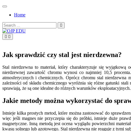
Skip
to
Home
content
Search
for:
OJP EDU
Jak sprawdzić czy stal jest nierdzewna?
Stal nierdzewna to materiał, który charakteryzuje się wyjątkową 
nierdzewnej zawartość chromu wynosi co najmniej 10,5 procenta.
atmosferycznych i chemicznych. Oprócz chromu stal nierdzewna mo
zależności od składu chemicznego wyróżnia się różne gatunki stali 
sprawiają, że są one idealne do różnych warunków eksploatacyjnych.
Jakie metody można wykorzystać do sprawd
Istnieje kilka prostych metod, które można zastosować do sprawdzenia
więc jeśli magnes nie przyczepia się do próbki, istnieje duże pr
magnetyczne. Inną metodą jest ocena wyglądu powierzchni materia
kwasu solnego lub azotowego. Stal nierdzewna nie reaguje z tymi sub