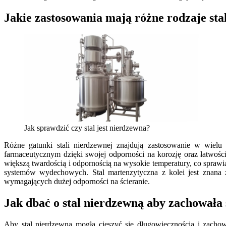
Jakie zastosowania mają różne rodzaje sta
Jak sprawdzić czy stal jest nierdzewna?
Różne gatunki stali nierdzewnej znajdują zastosowanie w wielu
farmaceutycznym dzięki swojej odporności na korozję oraz łatwości
większą twardością i odpornością na wysokie temperatury, co spraw
systemów wydechowych. Stal martenzytyczna z kolei jest znana z
wymagających dużej odporności na ścieranie.
Jak dbać o stal nierdzewną aby zachowała 
Aby stal nierdzewna mogła cieszyć się długowiecznością i zachow