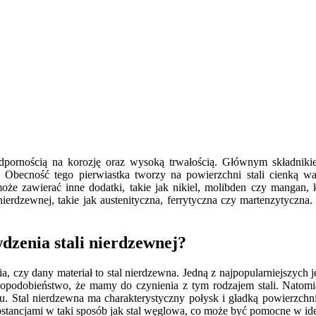
odpornością na korozję oraz wysoką trwałością. Głównym składnikie
 Obecność tego pierwiastka tworzy na powierzchni stali cienką wa
że zawierać inne dodatki, takie jak nikiel, molibden czy mangan, 
nierdzewnej, takie jak austenityczna, ferrytyczna czy martenzytyczn
zenia stali nierdzewnej?
, czy dany materiał to stal nierdzewna. Jedną z najpopularniejszych j
awdopodobieństwo, że mamy do czynienia z tym rodzajem stali. Natom
łu. Stal nierdzewna ma charakterystyczny połysk i gładką powierzch
stancjami w taki sposób jak stal węglowa, co może być pomocne w iden