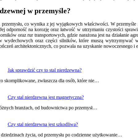
erdzewnej w przemyśle?
h przemysłu, co wynika z jej wyjątkowych właściwości. W przemyśle 
 Jej odporność na korozję oraz łatwość w utrzymaniu czystości spraw
iorników oraz rur transportowych, gdzie narażona jest na działanie a
ów wydechowych oraz części silników, które muszą wytrzymywać wy
ykończeń architektonicznych, co pozwala na uzyskanie nowoczesnego i
Jak sprawdzić czy to stal nierdzewna?
o skomplikowane, zwłaszcza dla osób, które nie…
Czy stal nierdzewna jest magnetyczna?
 w różnych branżach, od budownictwa po przemysł…
Czy stal nierdzewna jest szkodliwa?
 dziedzinach życia, od przemysłu po codzienne użytkowanie…