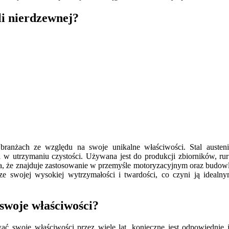
li nierdzewnej?
 branżach ze względu na swoje unikalne właściwości. Stal austen
 w utrzymaniu czystości. Używana jest do produkcji zbiorników, rur 
ia, że znajduje zastosowanie w przemyśle motoryzacyjnym oraz budowl
e swojej wysokiej wytrzymałości i twardości, co czyni ją idealn
swoje właściwości?
ać swoje właściwości przez wiele lat, konieczne jest odpowiednie 