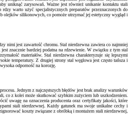
aby uniknąć zarysowań. Ważne jest również unikanie kontaktu stali
 rdzy warto użyć specjalistycznych preparatów przeznaczonych do
ub olejków silikonowych, co pomoże utrzymać jej estetyczny wygląd i
dzy nimi jest zawartość chromu. Stal nierdzewna zawiera co najmniej
 jest znacznie bardziej podatna na rdzewienie. W związku z tym stal
zymałość materiałów. Stal nierdzewna charakteryzuje się lepszymi
ie temperatury. Z drugiej strony stal węglowa jest często tańsza i
a wysoka odporność na korozję.
 procesu. Jednym z najczęstszych błędów jest brak analizy warunków
ali, co z kolei może skutkować szybkim zużyciem lub uszkodzeniem.
ić uwagę na oznaczenia producenta oraz certyfikaty jakości, które
typami stali nierdzewnej. Każdy gatunek ma swoje unikalne cechy i
 zignorować koszty związane z obróbką i montażem stali nierdzewnej,