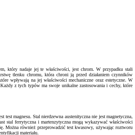
m, który nadaje jej te właściwości, jest chrom. W przypadku stali
rstwę tlenku chromu, która chroni ją przed działaniem czynników
które wpływają na jej właściwości mechaniczne oraz estetyczne. W
a. Każdy z tych typów ma swoje unikalne zastosowania i cechy, które
est test magnesu. Stal nierdzewna austenityczna nie jest magnetyczna,
iast stal ferrytyczna i martenzytyczna mogą wykazywać właściwości
nię. Można również przeprowadzić test kwasowy, używając roztworu
tyfikacji materiału.