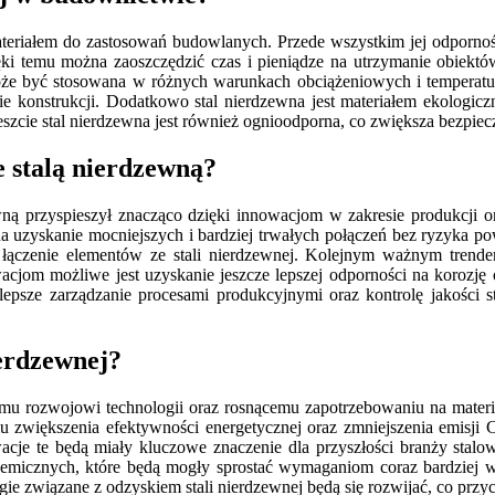
 materiałem do zastosowań budowlanych. Przede wszystkim jej odporn
ki temu można zaoszczędzić czas i pieniądze na utrzymanie obiektó
może być stosowana w różnych warunkach obciążeniowych i temperat
ie konstrukcji. Dodatkowo stal nierdzewna jest materiałem ekologicz
eszcie stal nierdzewna jest również ognioodporna, co zwiększa bezp
e stalą nierdzewną?
wną przyspieszył znacząco dzięki innowacjom w zakresie produkcji or
a uzyskanie mocniejszych i bardziej trwałych połączeń bez ryzyka p
 łączenie elementów ze stali nierdzewnej. Kolejnym ważnym trende
wacjom możliwe jest uzyskanie jeszcze lepszej odporności na koroz
lepsze zarządzanie procesami produkcyjnymi oraz kontrolę jakości s
ierdzewnej?
głemu rozwojowi technologii oraz rosnącemu zapotrzebowaniu na mater
 zwiększenia efektywności energetycznej oraz zmniejszenia emisji C
je te będą miały kluczowe znaczenie dla przyszłości branży stalow
chemicznych, które będą mogły sprostać wymaganiom coraz bardziej
gie związane z odzyskiem stali nierdzewnej będą się rozwijać, co przy