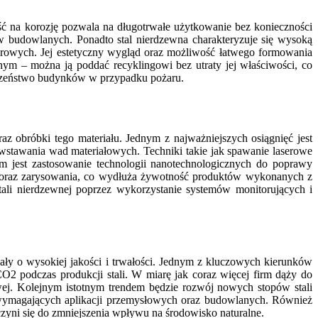
ość na korozję pozwala na długotrwałe użytkowanie bez konieczności
w budowlanych. Ponadto stal nierdzewna charakteryzuje się wysoką
urowych. Jej estetyczny wygląd oraz możliwość łatwego formowania
nym – można ją poddać recyklingowi bez utraty jej właściwości, co
ieczeństwo budynków w przypadku pożaru.
az obróbki tego materiału. Jednym z najważniejszych osiągnięć jest
owstawania wad materiałowych. Techniki takie jak spawanie laserowe
m jest zastosowanie technologii nanotechnologicznych do poprawy
ję oraz zarysowania, co wydłuża żywotność produktów wykonanych z
tali nierdzewnej poprzez wykorzystanie systemów monitorujących i
iały o wysokiej jakości i trwałości. Jednym z kluczowych kierunków
O2 podczas produkcji stali. W miarę jak coraz więcej firm dąży do
ej. Kolejnym istotnym trendem będzie rozwój nowych stopów stali
 wymagających aplikacji przemysłowych oraz budowlanych. Również
czyni się do zmniejszenia wpływu na środowisko naturalne.