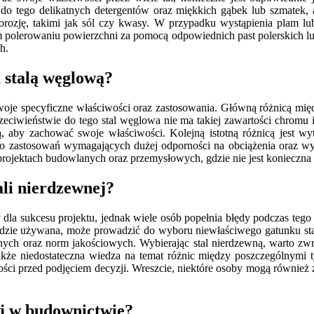
do tego delikatnych detergentów oraz miękkich gąbek lub szmatek, 
zję, takimi jak sól czy kwasy. W przypadku wystąpienia plam lub
rnym polerowaniu powierzchni za pomocą odpowiednich past polerskich l
h.
a stalą węglową?
swoje specyficzne właściwości oraz zastosowania. Główną różnicą mię
zeciwieństwie do tego stal węglowa nie ma takiej zawartości chromu i
 aby zachować swoje właściwości. Kolejną istotną różnicą jest wytr
 zastosowań wymagających dużej odporności na obciążenia oraz wysok
 projektach budowlanych oraz przemysłowych, gdzie nie jest konieczn
ali nierdzewnej?
la sukcesu projektu, jednak wiele osób popełnia błędy podczas tego
 będzie używana, może prowadzić do wyboru niewłaściwego gatunku st
ych oraz norm jakościowych. Wybierając stal nierdzewną, warto zwróc
akże niedostateczna wiedza na temat różnic między poszczególnymi 
ości przed podjęciem decyzji. Wreszcie, niektóre osoby mogą również
nej w budownictwie?