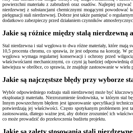
powierzchni materiału z zabrudzeń oraz osadów. Najlepiej używać 
nierdzewnej z substancjami chemicznymi mogącymi powodować koro
pielęgnacji stali nierdzewnej. Dobrze jest także pamiętać o regula
dodatkowo zabezpieczy przed działaniem czynników atmosferycznyc
Jakie są różnice między stalą nierdzewną 
Stal nierdzewna i stal węglowa to dwa różne materiały, które mają 
10,5 procenta chromu, co sprawia, że jest odporna na korozję. W pr
węglowa wymaga regularnej konserwacji i ochrony przed wilgocią,
właściwościami mechanicznymi, co czyni ją bardziej odpowiednią do
łatwiejsza w obróbce, co sprawia, że znajduje zastosowanie w wielu
Jakie są najczęstsze błędy przy wyborze st
Wybór odpowiedniego rodzaju stali nierdzewnej może być kluczowy d
eksploatacji materiału. Niezrozumienie środowiska, w którym stal
Innym powszechnym błędem jest ignorowanie specyfikacji techniczn
potwierdzają jej właściwości. Często spotykanym problemem jest t
zastosowania, dlatego ważne jest, aby dobrze zrozumieć ich właściw
co może prowadzić do przekroczenia budżetu projektu.
Jakie są zalety stosowania stali nierdzew