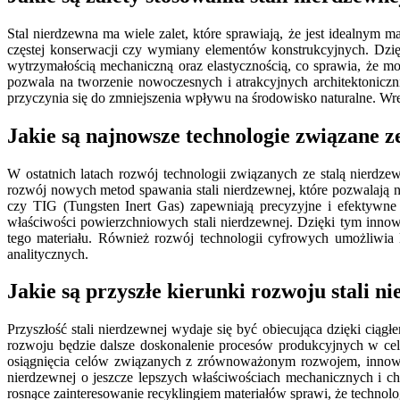
Stal nierdzewna ma wiele zalet, które sprawiają, że jest idealnym
częstej konserwacji czy wymiany elementów konstrukcyjnych. Dzię
wytrzymałością mechaniczną oraz elastycznością, co sprawia, że 
pozwala na tworzenie nowoczesnych i atrakcyjnych architektoniczn
przyczynia się do zmniejszenia wpływu na środowisko naturalne. Wr
Jakie są najnowsze technologie związane z
W ostatnich latach rozwój technologii związanych ze stalą nierdze
rozwój nowych metod spawania stali nierdzewnej, które pozwalają n
czy TIG (Tungsten Inert Gas) zapewniają precyzyjne i efektywne
właściwości powierzchniowych stali nierdzewnej. Dzięki tym inno
tego materiału. Również rozwój technologii cyfrowych umożliwia 
analitycznych.
Jakie są przyszłe kierunki rozwoju stali n
Przyszłość stali nierdzewnej wydaje się być obiecująca dzięki cią
rozwoju będzie dalsze doskonalenie procesów produkcyjnych w celu
osiągnięcia celów związanych z zrównoważonym rozwojem, innowac
nierdzewnej o jeszcze lepszych właściwościach mechanicznych i 
rosnące zainteresowanie recyklingiem materiałów sprawi, że technolo