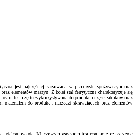
ityczna jest najczęściej stosowana w przemyśle spożywczym oraz
oraz elementów maszyn. Z kolei stal ferrytyczna charakteryzuje się
anym. Jest często wykorzystywana do produkcji części silników oraz
ym materiałem do produkcji narzędzi skrawających oraz elementów
jej pielęgnowanie. Kluczowym aspektem jest regularne czyszczenie