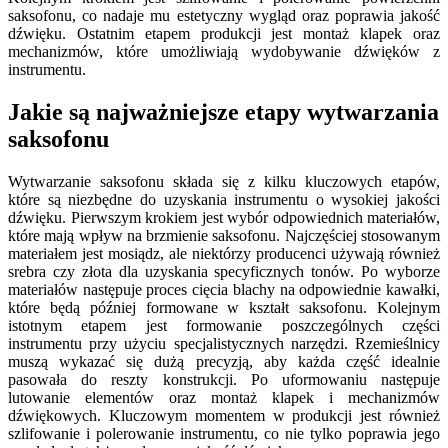
saksofonu, co nadaje mu estetyczny wygląd oraz poprawia jakość
dźwięku. Ostatnim etapem produkcji jest montaż klapek oraz
mechanizmów, które umożliwiają wydobywanie dźwięków z
instrumentu.
Jakie są najważniejsze etapy wytwarzania
saksofonu
Wytwarzanie saksofonu składa się z kilku kluczowych etapów,
które są niezbędne do uzyskania instrumentu o wysokiej jakości
dźwięku. Pierwszym krokiem jest wybór odpowiednich materiałów,
które mają wpływ na brzmienie saksofonu. Najczęściej stosowanym
materiałem jest mosiądz, ale niektórzy producenci używają również
srebra czy złota dla uzyskania specyficznych tonów. Po wyborze
materiałów następuje proces cięcia blachy na odpowiednie kawałki,
które będą później formowane w kształt saksofonu. Kolejnym
istotnym etapem jest formowanie poszczególnych części
instrumentu przy użyciu specjalistycznych narzędzi. Rzemieślnicy
muszą wykazać się dużą precyzją, aby każda część idealnie
pasowała do reszty konstrukcji. Po uformowaniu następuje
lutowanie elementów oraz montaż klapek i mechanizmów
dźwiękowych. Kluczowym momentem w produkcji jest również
szlifowanie i polerowanie instrumentu, co nie tylko poprawia jego