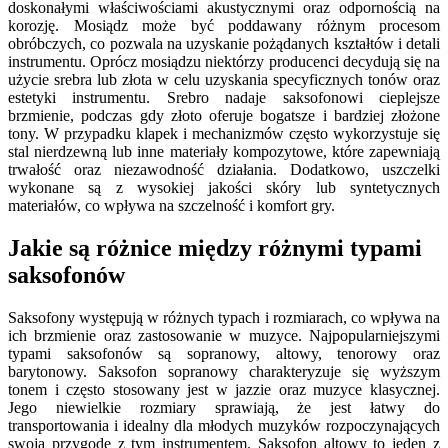
doskonałymi właściwościami akustycznymi oraz odpornością na
korozję. Mosiądz może być poddawany różnym procesom
obróbczych, co pozwala na uzyskanie pożądanych kształtów i detali
instrumentu. Oprócz mosiądzu niektórzy producenci decydują się na
użycie srebra lub złota w celu uzyskania specyficznych tonów oraz
estetyki instrumentu. Srebro nadaje saksofonowi cieplejsze
brzmienie, podczas gdy złoto oferuje bogatsze i bardziej złożone
tony. W przypadku klapek i mechanizmów często wykorzystuje się
stal nierdzewną lub inne materiały kompozytowe, które zapewniają
trwałość oraz niezawodność działania. Dodatkowo, uszczelki
wykonane są z wysokiej jakości skóry lub syntetycznych
materiałów, co wpływa na szczelność i komfort gry.
Jakie są różnice między różnymi typami
saksofonów
Saksofony występują w różnych typach i rozmiarach, co wpływa na
ich brzmienie oraz zastosowanie w muzyce. Najpopularniejszymi
typami saksofonów są sopranowy, altowy, tenorowy oraz
barytonowy. Saksofon sopranowy charakteryzuje się wyższym
tonem i często stosowany jest w jazzie oraz muzyce klasycznej.
Jego niewielkie rozmiary sprawiają, że jest łatwy do
transportowania i idealny dla młodych muzyków rozpoczynających
swoją przygodę z tym instrumentem. Saksofon altowy to jeden z