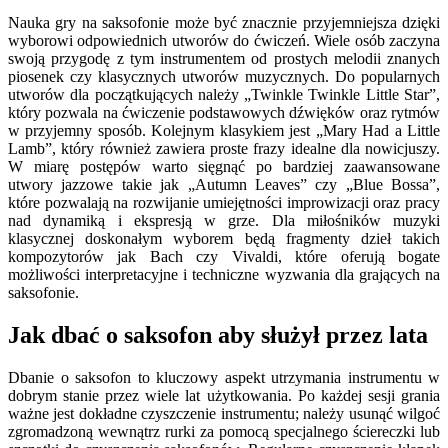
Nauka gry na saksofonie może być znacznie przyjemniejsza dzięki
wyborowi odpowiednich utworów do ćwiczeń. Wiele osób zaczyna
swoją przygodę z tym instrumentem od prostych melodii znanych
piosenek czy klasycznych utworów muzycznych. Do popularnych
utworów dla początkujących należy „Twinkle Twinkle Little Star”,
który pozwala na ćwiczenie podstawowych dźwięków oraz rytmów
w przyjemny sposób. Kolejnym klasykiem jest „Mary Had a Little
Lamb”, który również zawiera proste frazy idealne dla nowicjuszy.
W miarę postępów warto sięgnąć po bardziej zaawansowane
utwory jazzowe takie jak „Autumn Leaves” czy „Blue Bossa”,
które pozwalają na rozwijanie umiejętności improwizacji oraz pracy
nad dynamiką i ekspresją w grze. Dla miłośników muzyki
klasycznej doskonałym wyborem będą fragmenty dzieł takich
kompozytorów jak Bach czy Vivaldi, które oferują bogate
możliwości interpretacyjne i techniczne wyzwania dla grających na
saksofonie.
Jak dbać o saksofon aby służył przez lata
Dbanie o saksofon to kluczowy aspekt utrzymania instrumentu w
dobrym stanie przez wiele lat użytkowania. Po każdej sesji grania
ważne jest dokładne czyszczenie instrumentu; należy usunąć wilgoć
zgromadzoną wewnątrz rurki za pomocą specjalnego ściereczki lub