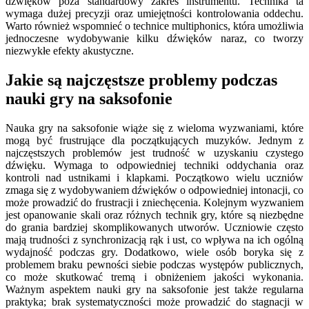
dźwięków poza standardowy zakres instrumentu. Technika ta
wymaga dużej precyzji oraz umiejętności kontrolowania oddechu.
Warto również wspomnieć o technice multiphonics, która umożliwia
jednoczesne wydobywanie kilku dźwięków naraz, co tworzy
niezwykłe efekty akustyczne.
Jakie są najczęstsze problemy podczas
nauki gry na saksofonie
Nauka gry na saksofonie wiąże się z wieloma wyzwaniami, które
mogą być frustrujące dla początkujących muzyków. Jednym z
najczęstszych problemów jest trudność w uzyskaniu czystego
dźwięku. Wymaga to odpowiedniej techniki oddychania oraz
kontroli nad ustnikami i klapkami. Początkowo wielu uczniów
zmaga się z wydobywaniem dźwięków o odpowiedniej intonacji, co
może prowadzić do frustracji i zniechęcenia. Kolejnym wyzwaniem
jest opanowanie skali oraz różnych technik gry, które są niezbędne
do grania bardziej skomplikowanych utworów. Uczniowie często
mają trudności z synchronizacją rąk i ust, co wpływa na ich ogólną
wydajność podczas gry. Dodatkowo, wiele osób boryka się z
problemem braku pewności siebie podczas występów publicznych,
co może skutkować tremą i obniżeniem jakości wykonania.
Ważnym aspektem nauki gry na saksofonie jest także regularna
praktyka; brak systematyczności może prowadzić do stagnacji w