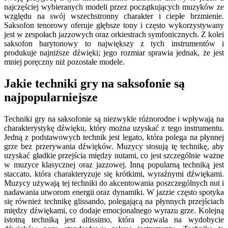
najczęściej wybieranych modeli przez początkujących muzyków ze
względu na swój wszechstronny charakter i ciepłe brzmienie.
Saksofon tenorowy oferuje głębsze tony i często wykorzystywany
jest w zespołach jazzowych oraz orkiestrach symfonicznych. Z kolei
saksofon barytonowy to największy z tych instrumentów i
produkuje najniższe dźwięki; jego rozmiar sprawia jednak, że jest
mniej poręczny niż pozostałe modele.
Jakie techniki gry na saksofonie są
najpopularniejsze
Techniki gry na saksofonie są niezwykle różnorodne i wpływają na
charakterystykę dźwięku, który można uzyskać z tego instrumentu.
Jedną z podstawowych technik jest legato, która polega na płynnej
grze bez przerywania dźwięków. Muzycy stosują tę technikę, aby
uzyskać gładkie przejścia między nutami, co jest szczególnie ważne
w muzyce klasycznej oraz jazzowej. Inną popularną techniką jest
staccato, która charakteryzuje się krótkimi, wyraźnymi dźwiękami.
Muzycy używają tej techniki do akcentowania poszczególnych nut i
nadawania utworom energii oraz dynamiki. W jazzie często spotyka
się również technikę glissando, polegającą na płynnych przejściach
między dźwiękami, co dodaje emocjonalnego wyrazu grze. Kolejną
istotną techniką jest altissimo, która pozwala na wydobycie