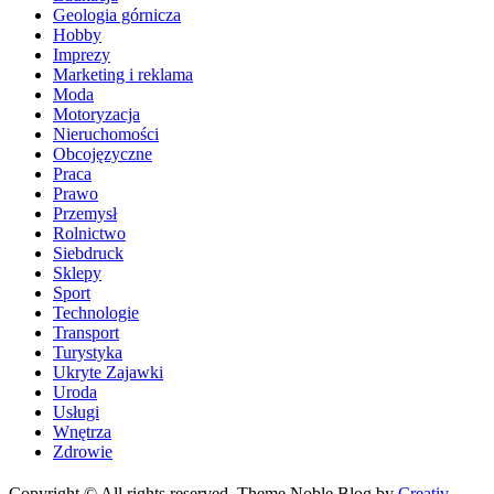
Geologia górnicza
Hobby
Imprezy
Marketing i reklama
Moda
Motoryzacja
Nieruchomości
Obcojęzyczne
Praca
Prawo
Przemysł
Rolnictwo
Siebdruck
Sklepy
Sport
Technologie
Transport
Turystyka
Ukryte Zajawki
Uroda
Usługi
Wnętrza
Zdrowie
Copyright © All rights reserved. Theme Noble Blog by
Creativ