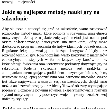
rozwoju umiejętności.
Jakie są najlepsze metody nauki gry na
saksofonie
Aby skutecznie nauczyć się grać na saksofonie, warto zastosować
różnorodne metody nauki, które pomogą w rozwijaniu umiejętności
muzycznych. Jedną z najskuteczniejszych metod jest nauka pod
okiem doświadczonego nauczyciela lub instruktora, który może
dostosować program nauczania do indywidualnych potrzeb ucznia.
Regularne lekcje pozwalają na bieżąco korygować błędy oraz
rozwijać techniki gry. Równocześnie warto korzystać z materiałów
edukacyjnych dostępnych w formie książek czy kursów online,
które oferują ćwiczenia oraz teoretyczne podstawy dotyczące gry na
saksofonie. Kolejną skuteczną metodą jest praktyka z
akompaniamentem; grając z podkładem muzycznym lub zespołem,
uczniowie mogą lepiej poczuć rytm oraz harmonię utworów. Ważne
jest także nagrywanie własnych sesji ćwiczeniowych; dzięki temu
można analizować postępy oraz identyfikować obszary wymagające
poprawy. Uczniowie powinni również eksperymentować z różnymi
stylami muzycznymi, aby poszerzyć swoje horyzonty i znaleźć swój
unikalny styl gry.