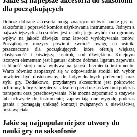
Jakie są najlepsze akcesoria do saksofonu
dla początkujących
Dobrze dobrane akcesoria mogą znacząco ułatwić naukę gry na
saksofonie i poprawić komfort użytkowania instrumentu. Jednym z
najważniejszych akcesoriów jest ustnik; jego wybór ma ogromny
wpływ na jakość dźwięku oraz łatwość wydobywania tonów.
Początkujący muzycy powinni zwrócić uwagę na ustniki
przeznaczone dla początkujących, które oferują większą
elastyczność i łatwiejszą kontrolę nad dźwiękiem. Kolejnym
istotnym elementem jest ligatura; dobrze dobrana ligatura zapewnia
stabilność stroju oraz wpływa na jakość brzmienia instrumentu.
Warto również zaopatrzyć się w odpowiednie stroiki; ich wybór
powinien być dostosowany do indywidualnych preferencji oraz
stylu gry. Dodatkowo, przydatnym akcesorium jest pokrowiec
ochronny, który zabezpiecza saksofon przed uszkodzeniami podczas
transportu oraz przechowywania. Nie można zapomnieć o statywie
lub uchwycie do instrumentu; zapewniają one wygodę podczas
grania i pomagają uniknąć kontuzji związanych z niewłaściwą
postawą ciała.
Jakie są najpopularniejsze utwory do
nauki gry na saksofonie