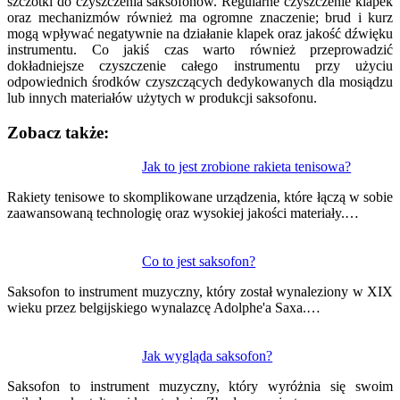
szczotki do czyszczenia saksofonów. Regularne czyszczenie klapek
oraz mechanizmów również ma ogromne znaczenie; brud i kurz
mogą wpływać negatywnie na działanie klapek oraz jakość dźwięku
instrumentu. Co jakiś czas warto również przeprowadzić
dokładniejsze czyszczenie całego instrumentu przy użyciu
odpowiednich środków czyszczących dedykowanych dla mosiądzu
lub innych materiałów użytych w produkcji saksofonu.
Zobacz także:
Nawigacja
Jak to jest zrobione rakieta tenisowa?
wpisu
Rakiety tenisowe to skomplikowane urządzenia, które łączą w sobie
zaawansowaną technologię oraz wysokiej jakości materiały.…
Co to jest saksofon?
Saksofon to instrument muzyczny, który został wynaleziony w XIX
wieku przez belgijskiego wynalazcę Adolphe'a Saxa.…
Jak wygląda saksofon?
Saksofon to instrument muzyczny, który wyróżnia się swoim