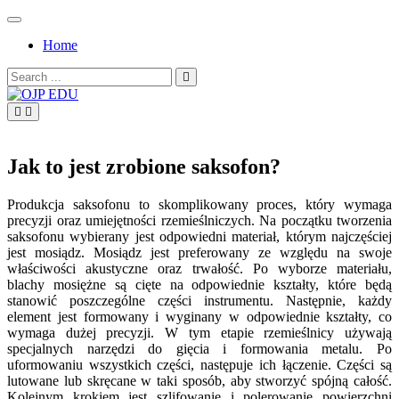
Skip
to
Home
content
Search
for:
OJP EDU
Jak to jest zrobione saksofon?
Produkcja saksofonu to skomplikowany proces, który wymaga
precyzji oraz umiejętności rzemieślniczych. Na początku tworzenia
saksofonu wybierany jest odpowiedni materiał, którym najczęściej
jest mosiądz. Mosiądz jest preferowany ze względu na swoje
właściwości akustyczne oraz trwałość. Po wyborze materiału,
blachy mosiężne są cięte na odpowiednie kształty, które będą
stanowić poszczególne części instrumentu. Następnie, każdy
element jest formowany i wyginany w odpowiednie kształty, co
wymaga dużej precyzji. W tym etapie rzemieślnicy używają
specjalnych narzędzi do gięcia i formowania metalu. Po
uformowaniu wszystkich części, następuje ich łączenie. Części są
lutowane lub skręcane w taki sposób, aby stworzyć spójną całość.
Kolejnym krokiem jest szlifowanie i polerowanie powierzchni