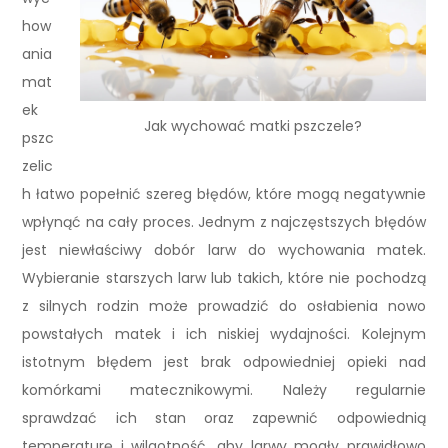
how
ania
mat
ek
Jak wychować matki pszczele?
pszc
zelic
h łatwo popełnić szereg błędów, które mogą negatywnie
wpłynąć na cały proces. Jednym z najczęstszych błędów
jest niewłaściwy dobór larw do wychowania matek.
Wybieranie starszych larw lub takich, które nie pochodzą
z silnych rodzin może prowadzić do osłabienia nowo
powstałych matek i ich niskiej wydajności. Kolejnym
istotnym błędem jest brak odpowiedniej opieki nad
komórkami matecznikowymi. Należy regularnie
sprawdzać ich stan oraz zapewnić odpowiednią
temperaturę i wilgotność, aby larwy mogły prawidłowo