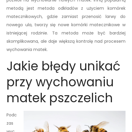
pozwoli na wychowanie nowych matek. Inną popularną
metodą jest metoda odkładów z użyciem komórek
matecznikowych, gdzie zamiast przenosić larwy do
nowego ula, tworzy się nowe komórki matecznikowe w
istniejącej rodzinie. Ta metoda może być bardziej
skomplikowana, ale daje większą kontrolę nad procesem
wychowania matek.
Jakie błędy unikać
przy wychowaniu
matek pszczelich
Podc
zas
wyc