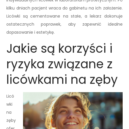
indywidualnych licówek w laboratorium protetycznym. Po
kilku dniach pacjent wraca do gabinetu na ich założenie.
Licówki są cementowane na stałe, a lekarz dokonuje
ostatecznych poprawek, aby zapewnić idealne
dopasowanie i estetykę.
Jakie są korzyści i
ryzyka związane z
licówkami na zęby
Licó
wki
na
zęby
ofer