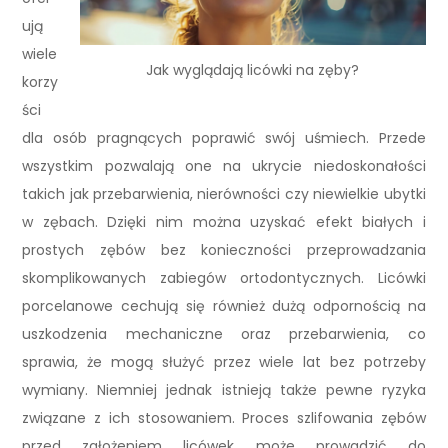
ują
wiele
Jak wyglądają licówki na zęby?
korzy
ści
dla osób pragnących poprawić swój uśmiech. Przede
wszystkim pozwalają one na ukrycie niedoskonałości
takich jak przebarwienia, nierówności czy niewielkie ubytki
w zębach. Dzięki nim można uzyskać efekt białych i
prostych zębów bez konieczności przeprowadzania
skomplikowanych zabiegów ortodontycznych. Licówki
porcelanowe cechują się również dużą odpornością na
uszkodzenia mechaniczne oraz przebarwienia, co
sprawia, że mogą służyć przez wiele lat bez potrzeby
wymiany. Niemniej jednak istnieją także pewne ryzyka
związane z ich stosowaniem. Proces szlifowania zębów
przed założeniem licówek może prowadzić do