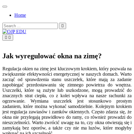
Skip
to
Home
content
Search
for:
OJP EDU
Jak wyregulować okna na zimę?
Regulacja okien na zimę jest kluczowym krokiem, który pozwala na
zwiększenie efektywności energetycznej w naszych domach. Warto
zacząć od sprawdzenia stanu uszczelek, które mają za zadanie
zapobiegać przedostawaniu się zimnego powietrza do wnętrza.
Uszczelki, które są zużyte lub uszkodzone, mogą prowadzić do
znacznych strat ciepła, co z kolei wpływa na nasze rachunki za
ogrzewanie. Wymiana uszczelek jest stosunkowo prostym
zadaniem, które można wykonać samodzielnie. Kolejnym krokiem
jest regulacja zawiasów i zamków okiennych. Często zdarza się, że
okna nie przylegają prawidłowo do ramy, co również prowadzi do
nieszczelności. Warto zwrócić uwagę na to, czy okna otwierają się i
zamykają bez oporów, a także czy nie ma luzów, które mogłyby
wpłynąć na ich szczelność.