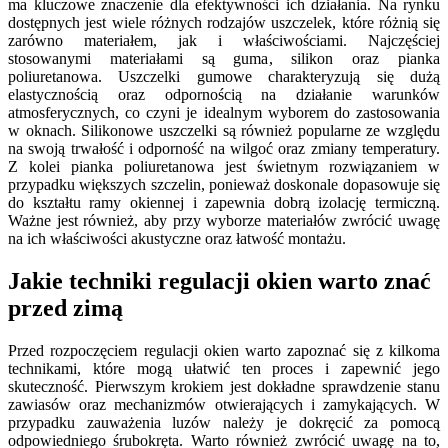
ma kluczowe znaczenie dla efektywności ich działania. Na rynku
dostępnych jest wiele różnych rodzajów uszczelek, które różnią się
zarówno materiałem, jak i właściwościami. Najczęściej
stosowanymi materiałami są guma, silikon oraz pianka
poliuretanowa. Uszczelki gumowe charakteryzują się dużą
elastycznością oraz odpornością na działanie warunków
atmosferycznych, co czyni je idealnym wyborem do zastosowania
w oknach. Silikonowe uszczelki są również popularne ze względu
na swoją trwałość i odporność na wilgoć oraz zmiany temperatury.
Z kolei pianka poliuretanowa jest świetnym rozwiązaniem w
przypadku większych szczelin, ponieważ doskonale dopasowuje się
do kształtu ramy okiennej i zapewnia dobrą izolację termiczną.
Ważne jest również, aby przy wyborze materiałów zwrócić uwagę
na ich właściwości akustyczne oraz łatwość montażu.
Jakie techniki regulacji okien warto znać
przed zimą
Przed rozpoczęciem regulacji okien warto zapoznać się z kilkoma
technikami, które mogą ułatwić ten proces i zapewnić jego
skuteczność. Pierwszym krokiem jest dokładne sprawdzenie stanu
zawiasów oraz mechanizmów otwierających i zamykających. W
przypadku zauważenia luzów należy je dokręcić za pomocą
odpowiedniego śrubokręta. Warto również zwrócić uwagę na to,