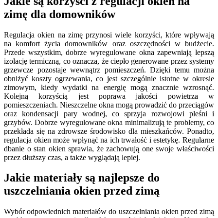
Jakie są korzyści z regulacji okien na
zimę dla domowników
Regulacja okien na zimę przynosi wiele korzyści, które wpływają
na komfort życia domowników oraz oszczędności w budżecie.
Przede wszystkim, dobrze wyregulowane okna zapewniają lepszą
izolację termiczną, co oznacza, że ciepło generowane przez systemy
grzewcze pozostaje wewnątrz pomieszczeń. Dzięki temu można
obniżyć koszty ogrzewania, co jest szczególnie istotne w okresie
zimowym, kiedy wydatki na energię mogą znacznie wzrosnąć.
Kolejną korzyścią jest poprawa jakości powietrza w
pomieszczeniach. Nieszczelne okna mogą prowadzić do przeciągów
oraz kondensacji pary wodnej, co sprzyja rozwojowi pleśni i
grzybów. Dobrze wyregulowane okna minimalizują te problemy, co
przekłada się na zdrowsze środowisko dla mieszkańców. Ponadto,
regulacja okien może wpłynąć na ich trwałość i estetykę. Regularne
dbanie o stan okien sprawia, że zachowują one swoje właściwości
przez dłuższy czas, a także wyglądają lepiej.
Jakie materiały są najlepsze do
uszczelniania okien przed zimą
Wybór odpowiednich materiałów do uszczelniania okien przed zimą