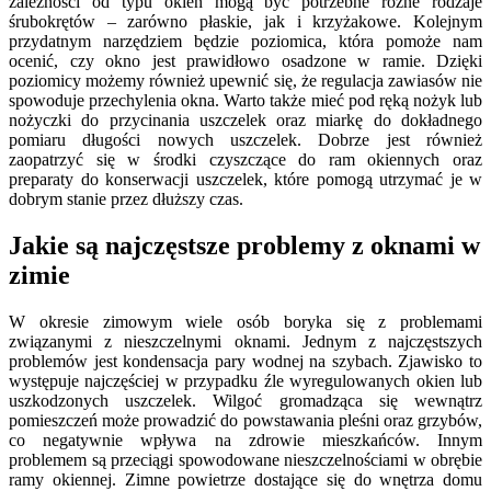
zależności od typu okien mogą być potrzebne różne rodzaje
śrubokrętów – zarówno płaskie, jak i krzyżakowe. Kolejnym
przydatnym narzędziem będzie poziomica, która pomoże nam
ocenić, czy okno jest prawidłowo osadzone w ramie. Dzięki
poziomicy możemy również upewnić się, że regulacja zawiasów nie
spowoduje przechylenia okna. Warto także mieć pod ręką nożyk lub
nożyczki do przycinania uszczelek oraz miarkę do dokładnego
pomiaru długości nowych uszczelek. Dobrze jest również
zaopatrzyć się w środki czyszczące do ram okiennych oraz
preparaty do konserwacji uszczelek, które pomogą utrzymać je w
dobrym stanie przez dłuższy czas.
Jakie są najczęstsze problemy z oknami w
zimie
W okresie zimowym wiele osób boryka się z problemami
związanymi z nieszczelnymi oknami. Jednym z najczęstszych
problemów jest kondensacja pary wodnej na szybach. Zjawisko to
występuje najczęściej w przypadku źle wyregulowanych okien lub
uszkodzonych uszczelek. Wilgoć gromadząca się wewnątrz
pomieszczeń może prowadzić do powstawania pleśni oraz grzybów,
co negatywnie wpływa na zdrowie mieszkańców. Innym
problemem są przeciągi spowodowane nieszczelnościami w obrębie
ramy okiennej. Zimne powietrze dostające się do wnętrza domu