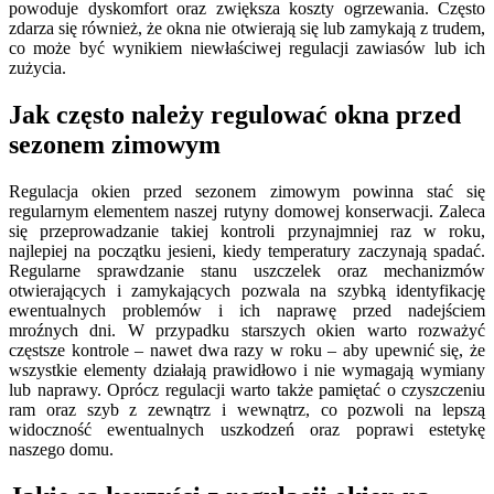
powoduje dyskomfort oraz zwiększa koszty ogrzewania. Często
zdarza się również, że okna nie otwierają się lub zamykają z trudem,
co może być wynikiem niewłaściwej regulacji zawiasów lub ich
zużycia.
Jak często należy regulować okna przed
sezonem zimowym
Regulacja okien przed sezonem zimowym powinna stać się
regularnym elementem naszej rutyny domowej konserwacji. Zaleca
się przeprowadzanie takiej kontroli przynajmniej raz w roku,
najlepiej na początku jesieni, kiedy temperatury zaczynają spadać.
Regularne sprawdzanie stanu uszczelek oraz mechanizmów
otwierających i zamykających pozwala na szybką identyfikację
ewentualnych problemów i ich naprawę przed nadejściem
mroźnych dni. W przypadku starszych okien warto rozważyć
częstsze kontrole – nawet dwa razy w roku – aby upewnić się, że
wszystkie elementy działają prawidłowo i nie wymagają wymiany
lub naprawy. Oprócz regulacji warto także pamiętać o czyszczeniu
ram oraz szyb z zewnątrz i wewnątrz, co pozwoli na lepszą
widoczność ewentualnych uszkodzeń oraz poprawi estetykę
naszego domu.