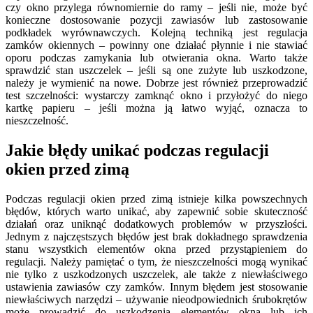
czy okno przylega równomiernie do ramy – jeśli nie, może być
konieczne dostosowanie pozycji zawiasów lub zastosowanie
podkładek wyrównawczych. Kolejną techniką jest regulacja
zamków okiennych – powinny one działać płynnie i nie stawiać
oporu podczas zamykania lub otwierania okna. Warto także
sprawdzić stan uszczelek – jeśli są one zużyte lub uszkodzone,
należy je wymienić na nowe. Dobrze jest również przeprowadzić
test szczelności: wystarczy zamknąć okno i przyłożyć do niego
kartkę papieru – jeśli można ją łatwo wyjąć, oznacza to
nieszczelność.
Jakie błędy unikać podczas regulacji
okien przed zimą
Podczas regulacji okien przed zimą istnieje kilka powszechnych
błędów, których warto unikać, aby zapewnić sobie skuteczność
działań oraz uniknąć dodatkowych problemów w przyszłości.
Jednym z najczęstszych błędów jest brak dokładnego sprawdzenia
stanu wszystkich elementów okna przed przystąpieniem do
regulacji. Należy pamiętać o tym, że nieszczelności mogą wynikać
nie tylko z uszkodzonych uszczelek, ale także z niewłaściwego
ustawienia zawiasów czy zamków. Innym błędem jest stosowanie
niewłaściwych narzędzi – używanie nieodpowiednich śrubokrętów
może prowadzić do uszkodzenia elementów okna lub ich