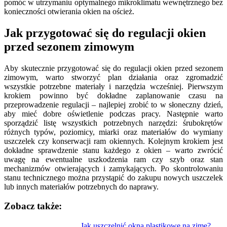
pomóc w utrzymaniu optymalnego mikroklimatu wewnętrznego bez
konieczności otwierania okien na oścież.
Jak przygotować się do regulacji okien
przed sezonem zimowym
Aby skutecznie przygotować się do regulacji okien przed sezonem
zimowym, warto stworzyć plan działania oraz zgromadzić
wszystkie potrzebne materiały i narzędzia wcześniej. Pierwszym
krokiem powinno być dokładne zaplanowanie czasu na
przeprowadzenie regulacji – najlepiej zrobić to w słoneczny dzień,
aby mieć dobre oświetlenie podczas pracy. Następnie warto
sporządzić listę wszystkich potrzebnych narzędzi: śrubokrętów
różnych typów, poziomicy, miarki oraz materiałów do wymiany
uszczelek czy konserwacji ram okiennych. Kolejnym krokiem jest
dokładne sprawdzenie stanu każdego z okien – warto zwrócić
uwagę na ewentualne uszkodzenia ram czy szyb oraz stan
mechanizmów otwierających i zamykających. Po skontrolowaniu
stanu technicznego można przystąpić do zakupu nowych uszczelek
lub innych materiałów potrzebnych do naprawy.
Zobacz także:
Jak uszczelnić okna plastikowe na zimę?