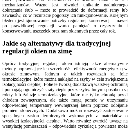
mechanizmów. Ważne jest również unikanie nadmiernego
dokręcania śrub – może to prowadzić do deformacji ramy lub
zawiasów, co w rezultacie pogorszy ich funkcjonowanie. Kolejnym
błędem jest ignorowanie potrzeby regularnej konserwacji – nawet
po prawidłowej regulacji warto pamiętać o czyszczeniu i
konserwowaniu uszczelek oraz ram okiennych przez cały rok.
Jakie są alternatywy dla tradycyjnej
regulacji okien na zimę
Oprócz tradycyjnej regulacji okien istnieją także alternatywne
metody poprawiające ich szczelność i efektywność energetyczną w
okresie zimowym. Jednym z takich rozwiązań są folie
termoizolacyjne, które można naklejać na szyby w celu zwiększenia
izolacyjności cieplnej. Folie te tworzą dodatkową warstwę ochronną
i pomagają ograniczyć straty ciepła przez szyby. Innym sposobem są
rolety lub żaluzje termoizolacyjne, które nie tylko chronią przed
chłodem zewnętrznym, ale także mogą pomóc w utrzymaniu
odpowiedniej temperatury wewnętrznej latem poprzez odbijanie
promieni słonecznych. Dodatkowo można rozważyć zastosowanie
specjalnych zasłon termicznych wykonanych z materiałów o
wysokiej izolacyjności cieplnej. Warto również zwrócić uwagę na
wentylację pomieszczeń – odpowiednia cyrkulacja powietrza może