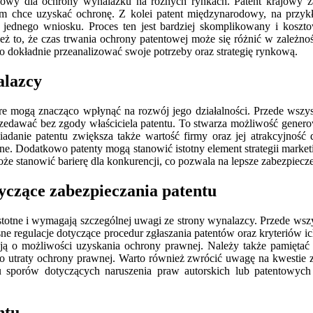
y dla ochrony wynalazku na różnych rynkach. Patent krajowy zap
m chce uzyskać ochronę. Z kolei patent międzynarodowy, na przyk
e jednego wniosku. Proces ten jest bardziej skomplikowany i koszt
ż to, że czas trwania ochrony patentowej może się różnić w zależn
o dokładnie przeanalizować swoje potrzeby oraz strategię rynkową.
alazcy
tóre mogą znacząco wpłynąć na rozwój jego działalności. Przede wsz
rzedawać bez zgody właściciela patentu. To stwarza możliwość gener
anie patentu zwiększa także wartość firmy oraz jej atrakcyjność d
czne. Dodatkowo patenty mogą stanowić istotny element strategii mar
e stanowić barierę dla konkurencji, co pozwala na lepsze zabezpiecze
yczące zabezpieczania patentu
totne i wymagają szczególnej uwagi ze strony wynalazcy. Przede wszys
ne regulacje dotyczące procedur zgłaszania patentów oraz kryteriów i
ują o możliwości uzyskania ochrony prawnej. Należy także pamiętać
do utraty ochrony prawnej. Warto również zwrócić uwagę na kwestie 
sporów dotyczących naruszenia praw autorskich lub patentowych i
ntu