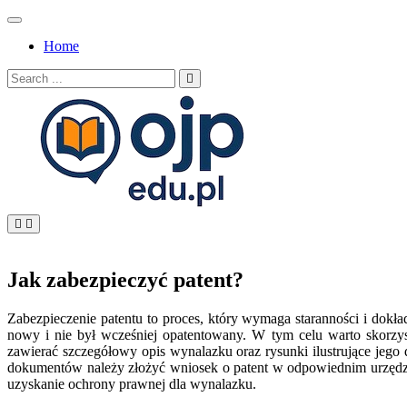
Skip
to
Home
content
Search
for:
OJP EDU
Jak zabezpieczyć patent?
Zabezpieczenie patentu to proces, który wymaga staranności i dokł
nowy i nie był wcześniej opatentowany. W tym celu warto skorzys
zawierać szczegółowy opis wynalazku oraz rysunki ilustrujące jego
dokumentów należy złożyć wniosek o patent w odpowiednim urzędz
uzyskanie ochrony prawnej dla wynalazku.