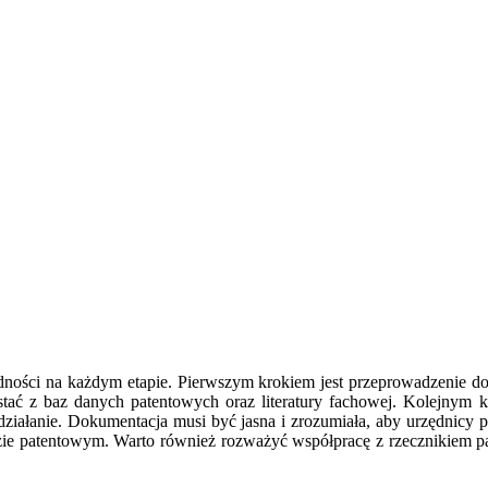
adności na każdym etapie. Pierwszym krokiem jest przeprowadzenie dok
tać z baz danych patentowych oraz literatury fachowej. Kolejnym k
 działanie. Dokumentacja musi być jasna i zrozumiała, aby urzędnic
ie patentowym. Warto również rozważyć współpracę z rzecznikiem pa