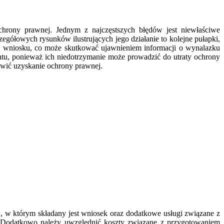
hrony prawnej. Jednym z najczęstszych błędów jest niewłaściwe
gółowych rysunków ilustrujących jego działanie to kolejne pułapki,
em wniosku, co może skutkować ujawnieniem informacji o wynalazku
tu, ponieważ ich niedotrzymanie może prowadzić do utraty ochrony
iwić uzyskanie ochrony prawnej.
j, w którym składany jest wniosek oraz dodatkowe usługi związane z
h. Dodatkowo należy uwzględnić koszty związane z przygotowaniem