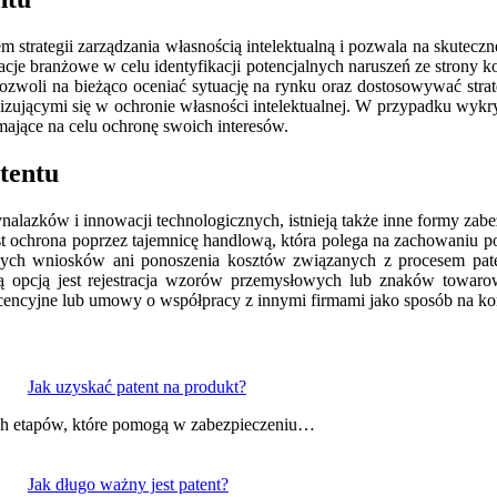
strategii zarządzania własnością intelektualną i pozwala na skutecz
je branżowe w celu identyfikacji potencjalnych naruszeń ze strony kon
woli na bieżąco oceniać sytuację na rynku oraz dostosowywać strat
zującymi się w ochronie własności intelektualnej. W przypadku wykry
ające na celu ochronę swoich interesów.
atentu
lazków i innowacji technologicznych, istnieją także inne formy zabez
est ochrona poprzez tajemnicę handlową, która polega na zachowaniu 
nych wniosków ani ponoszenia kosztów związanych z procesem pate
ną opcją jest rejestracja wzorów przemysłowych lub znaków towaro
cyjne lub umowy o współpracy z innymi firmami jako sposób na komerc
Jak uzyskać patent na produkt?
ych etapów, które pomogą w zabezpieczeniu…
Jak długo ważny jest patent?