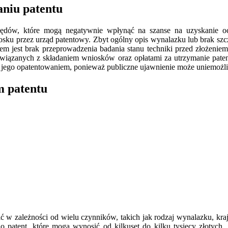
aniu patentu
błędów, które mogą negatywnie wpłynąć na szanse na uzyskanie oc
ku przez urząd patentowy. Zbyt ogólny opis wynalazku lub brak szcze
mem jest brak przeprowadzenia badania stanu techniki przed złożeni
związanych z składaniem wniosków oraz opłatami za utrzymanie paten
ed jego opatentowaniem, ponieważ publiczne ujawnienie może uniemożl
m patentu
ć w zależności od wielu czynników, takich jak rodzaj wynalazku, kra
o patent, które mogą wynosić od kilkuset do kilku tysięcy złotyc