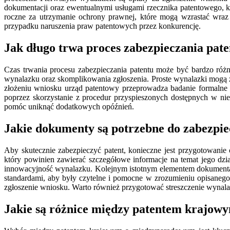
dokumentacji oraz ewentualnymi usługami rzecznika patentowego, 
roczne za utrzymanie ochrony prawnej, które mogą wzrastać wra
przypadku naruszenia praw patentowych przez konkurencję.
Jak długo trwa proces zabezpieczania pate
Czas trwania procesu zabezpieczania patentu może być bardzo różn
wynalazku oraz skomplikowania zgłoszenia. Proste wynalazki mogą 
złożeniu wniosku urząd patentowy przeprowadza badanie formalne 
poprzez skorzystanie z procedur przyspieszonych dostępnych w nie
pomóc uniknąć dodatkowych opóźnień.
Jakie dokumenty są potrzebne do zabezpie
Aby skutecznie zabezpieczyć patent, konieczne jest przygotowani
który powinien zawierać szczegółowe informacje na temat jego dzi
innowacyjność wynalazku. Kolejnym istotnym elementem dokumentacj
standardami, aby były czytelne i pomocne w zrozumieniu opisane
zgłoszenie wniosku. Warto również przygotować streszczenie wynalaz
Jakie są różnice między patentem krajo