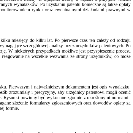
anych wynalazków. Po uzyskaniu patentu konieczne są także opłaty
 monitorowaniem rynku oraz ewentualnymi działaniami prawnymi w
lku miesięcy do kilku lat. Po pierwsze czas ten zależy od rodzaju
 wymagające szczegółowej analizy przez urzędników patentowych. Po
ję. W niektórych przypadkach możliwe jest przyspieszenie procesu
a i reagowanie na wszelkie wezwania ze strony urzędników, co może
osku. Pierwszym i najważniejszym dokumentem jest opis wynalazku,
sób zrozumiały i precyzyjny, aby urzędnicy patentowi mogli ocenić
nie. Rysunki powinny być wykonane zgodnie z określonymi normami i
agane złożenie formularzy zgłoszeniowych oraz dowodów opłaty za
ej formie.