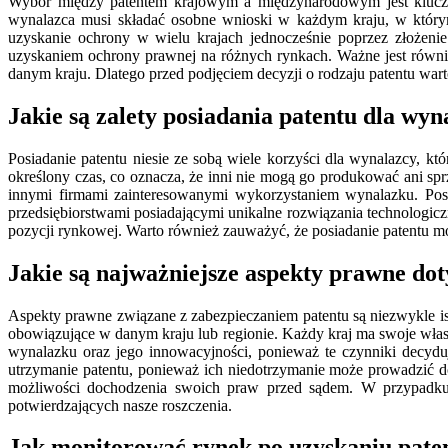
Wybór między patentem krajowym a międzynarodowym jest kluczow
wynalazca musi składać osobne wnioski w każdym kraju, w który
uzyskanie ochrony w wielu krajach jednocześnie poprzez złożeni
uzyskaniem ochrony prawnej na różnych rynkach. Ważne jest równie
danym kraju. Dlatego przed podjęciem decyzji o rodzaju patentu wart
Jakie są zalety posiadania patentu dla wyn
Posiadanie patentu niesie ze sobą wiele korzyści dla wynalazcy, k
określony czas, co oznacza, że inni nie mogą go produkować ani sp
innymi firmami zainteresowanymi wykorzystaniem wynalazku. Posiad
przedsiębiorstwami posiadającymi unikalne rozwiązania technologi
pozycji rynkowej. Warto również zauważyć, że posiadanie patentu moż
Jakie są najważniejsze aspekty prawne dot
Aspekty prawne związane z zabezpieczaniem patentu są niezwykle is
obowiązujące w danym kraju lub regionie. Każdy kraj ma swoje włas
wynalazku oraz jego innowacyjności, ponieważ te czynniki decyd
utrzymanie patentu, ponieważ ich niedotrzymanie może prowadzić 
możliwości dochodzenia swoich praw przed sądem. W przypadku 
potwierdzających nasze roszczenia.
Jak monitorować rynek po uzyskaniu pate