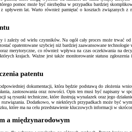
którego pomoc może być niezbędna w przypadku bardziej skomplikow
z z upływem lat. Warto również pamiętać o kosztach związanych z
ntu
y i zależy od wielu czynników. Na ogół cały proces może trwać od ki
zostać opatentowane szybciej niż bardziej zaawansowane technologie
oraz merytoryczne, co również wpływa na czas oczekiwania na decyz
których krajach. Ważne jest także monitorowanie statusu zgłoszeni
czenia patentu
e odpowiedniej dokumentacji, która będzie podstawą do złożenia wni
ałania, zastosowania oraz nowości. Opis ten musi być napisany w spo
i są rysunki techniczne, które ilustrują wynalazek oraz jego działa
go rozwiązania. Dodatkowo, w niektórych przypadkach może być wym
ku, które ma na celu przedstawienie kluczowych informacji w skrócon
wym a międzynarodowym