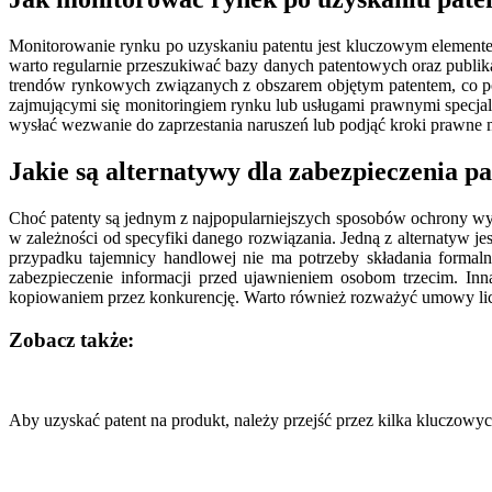
Monitorowanie rynku po uzyskaniu patentu jest kluczowym elementem 
warto regularnie przeszukiwać bazy danych patentowych oraz publikac
trendów rynkowych związanych z obszarem objętym patentem, co poz
zajmującymi się monitoringiem rynku lub usługami prawnymi specjali
wysłać wezwanie do zaprzestania naruszeń lub podjąć kroki prawne m
Jakie są alternatywy dla zabezpieczenia p
Choć patenty są jednym z najpopularniejszych sposobów ochrony wyna
w zależności od specyfiki danego rozwiązania. Jedną z alternatyw j
przypadku tajemnicy handlowej nie ma potrzeby składania formal
zabezpieczenie informacji przed ujawnieniem osobom trzecim. In
kopiowaniem przez konkurencję. Warto również rozważyć umowy licen
Zobacz także:
Nawigacja
wpisu
Aby uzyskać patent na produkt, należy przejść przez kilka kluczow