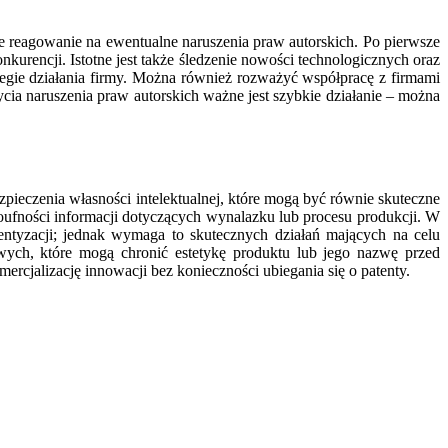
ne reagowanie na ewentualne naruszenia praw autorskich. Po pierwsze
kurencji. Istotne jest także śledzenie nowości technologicznych oraz
egie działania firmy. Można również rozważyć współpracę z firmami
cia naruszenia praw autorskich ważne jest szybkie działanie – można
pieczenia własności intelektualnej, które mogą być równie skuteczne
poufności informacji dotyczących wynalazku lub procesu produkcji. W
ntyzacji; jednak wymaga to skutecznych działań mających na celu
wych, które mogą chronić estetykę produktu lub jego nazwę przed
jalizację innowacji bez konieczności ubiegania się o patenty.