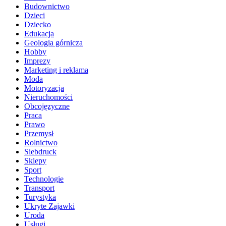
Budownictwo
Dzieci
Dziecko
Edukacja
Geologia górnicza
Hobby
Imprezy
Marketing i reklama
Moda
Motoryzacja
Nieruchomości
Obcojęzyczne
Praca
Prawo
Przemysł
Rolnictwo
Siebdruck
Sklepy
Sport
Technologie
Transport
Turystyka
Ukryte Zajawki
Uroda
Usługi