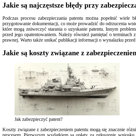
Jakie są najczęstsze błędy przy zabezpiecz
Podczas procesu zabezpieczania patentu można popełnić wiele 
przygotowanie dokumentacji, co może prowadzić do odrzucenia wnios
które mogą zniweczyć starania o uzyskanie patentu. Innym proble
przed jego opatentowaniem. Należy również pamiętać o terminach 
prawnej. Warto także unikać publikacji informacji o wynalazku prz
Jakie są koszty związane z zabezpieczenie
Jak zabezpieczyć patent?
Koszty związane z zabezpieczeniem patentu mogą się znacznie różni
procesem. Pierwszym wydatkiem są opłaty za zgłoszenie wniosku 