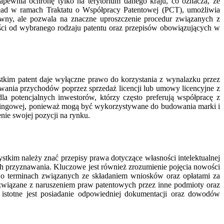
ewnia ochronę tylko na terytorium danego kraju, co oznacza, że
ład w ramach Traktatu o Współpracy Patentowej (PCT), umożliwia
owny, ale pozwala na znaczne uproszczenie procedur związanych z
ości od wybranego rodzaju patentu oraz przepisów obowiązujących w
ystkim patent daje wyłączne prawo do korzystania z wynalazku przez
owania przychodów poprzez sprzedaż licencji lub umowy licencyjne z
la potencjalnych inwestorów, którzy często preferują współpracę z
ketingowej, ponieważ mogą być wykorzystywane do budowania marki i
nie swojej pozycji na rynku.
tkim należy znać przepisy prawa dotyczące własności intelektualnej
ch przyznawania. Kluczowe jest również zrozumienie pojęcia nowości
 o terminach związanych ze składaniem wniosków oraz opłatami za
związane z naruszeniem praw patentowych przez inne podmioty oraz
stotne jest posiadanie odpowiedniej dokumentacji oraz dowodów