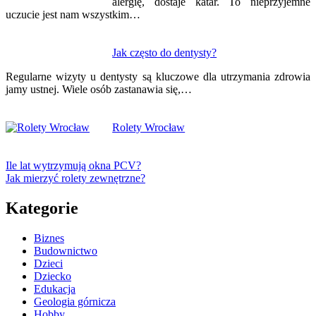
alergię, dostaje katar. To nieprzyjemne
uczucie jest nam wszystkim…
Jak często do dentysty?
Regularne wizyty u dentysty są kluczowe dla utrzymania zdrowia
jamy ustnej. Wiele osób zastanawia się,…
Rolety Wrocław
Ile lat wytrzymują okna PCV?
Jak mierzyć rolety zewnętrzne?
Kategorie
Biznes
Budownictwo
Dzieci
Dziecko
Edukacja
Geologia górnicza
Hobby