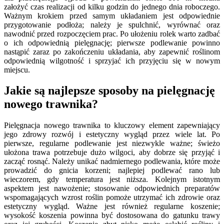
założyć czas realizacji od kilku godzin do jednego dnia roboczego.
Ważnym krokiem przed samym układaniem jest odpowiednie
przygotowanie podłoża; należy je spulchnić, wyrównać oraz
nawodnić przed rozpoczęciem prac. Po ułożeniu rolek warto zadbać
o ich odpowiednią pielęgnację; pierwsze podlewanie powinno
nastąpić zaraz po zakończeniu układania, aby zapewnić roślinom
odpowiednią wilgotność i sprzyjać ich przyjęciu się w nowym
miejscu.
Jakie są najlepsze sposoby na pielęgnację
nowego trawnika?
Pielęgnacja nowego trawnika to kluczowy element zapewniający
jego zdrowy rozwój i estetyczny wygląd przez wiele lat. Po
pierwsze, regularne podlewanie jest niezwykle ważne; świeżo
ułożona trawa potrzebuje dużo wilgoci, aby dobrze się przyjąć i
zacząć rosnąć. Należy unikać nadmiernego podlewania, które może
prowadzić do gnicia korzeni; najlepiej podlewać rano lub
wieczorem, gdy temperatura jest niższa. Kolejnym istotnym
aspektem jest nawożenie; stosowanie odpowiednich preparatów
wspomagających wzrost roślin pomoże utrzymać ich zdrowie oraz
estetyczny wygląd. Ważne jest również regularne koszenie;
wysokość koszenia powinna być dostosowana do gatunku trawy