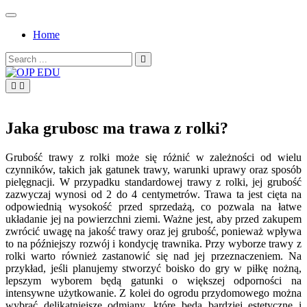
Skip
to
Home
content
Search
for:
OJP EDU
Jaka grubosc ma trawa z rolki?
Grubość trawy z rolki może się różnić w zależności od wielu
czynników, takich jak gatunek trawy, warunki uprawy oraz sposób
pielęgnacji. W przypadku standardowej trawy z rolki, jej grubość
zazwyczaj wynosi od 2 do 4 centymetrów. Trawa ta jest cięta na
odpowiednią wysokość przed sprzedażą, co pozwala na łatwe
układanie jej na powierzchni ziemi. Ważne jest, aby przed zakupem
zwrócić uwagę na jakość trawy oraz jej grubość, ponieważ wpływa
to na późniejszy rozwój i kondycję trawnika. Przy wyborze trawy z
rolki warto również zastanowić się nad jej przeznaczeniem. Na
przykład, jeśli planujemy stworzyć boisko do gry w piłkę nożną,
lepszym wyborem będą gatunki o większej odporności na
intensywne użytkowanie. Z kolei do ogrodu przydomowego można
wybrać delikatniejsze odmiany, które będą bardziej estetyczne i