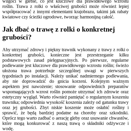
wilgoci w glebie, co jest kluczowe dla prawidłowego wzrostu
roślin. Trawa z rolki o właściwej grubości może również lepiej
współpracować z innymi elementami krajobrazu, takimi jak rabaty
kwiatowe czy ścieżki ogrodowe, tworząc harmonijną całość.
Jak dbać o trawę z rolki o konkretnej
grubości?
Aby utrzymać zdrowy i piękny trawnik wykonany z trawy z rolki o
konkretnej grubości, konieczne jest przestrzeganie kilku
podstawowych zasad pielęgnacyjnych. Po pierwsze, regularne
podlewanie jest kluczowe dla prawidłowego wzrostu roślin; świeżo
ułożona trawa potrzebuje szczególnej uwagi w pierwszych
tygodniach po instalacji. Należy unikać nadmiernego podlewania,
aby nie doprowadzić do gnicia korzeni. Kolejnym ważnym
aspektem jest nawożenie; stosowanie odpowiednich preparatów
wspomagających wzrost roślin pomoże utrzymać ich zdrowie oraz
estetyczny wygląd. Warto również pamiętać o regularnym koszeniu
trawnika; odpowiednia wysokość koszenia zależy od gatunku trawy
oraz jej grubości. Zbyt niskie koszenie może osłabić rośliny i
sprawić, że będą bardziej podatne na choroby oraz szkodniki.
Oprócz tego warto zadbać o aerację gleby oraz usuwanie chwastów,
które mogą konkurować z naszą trawą o składniki odżywcze i
wodę.