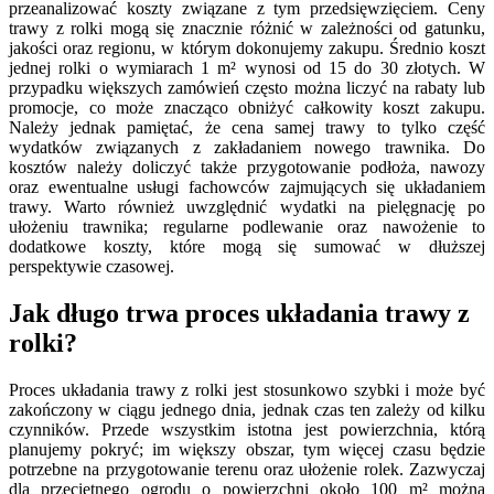
przeanalizować koszty związane z tym przedsięwzięciem. Ceny
trawy z rolki mogą się znacznie różnić w zależności od gatunku,
jakości oraz regionu, w którym dokonujemy zakupu. Średnio koszt
jednej rolki o wymiarach 1 m² wynosi od 15 do 30 złotych. W
przypadku większych zamówień często można liczyć na rabaty lub
promocje, co może znacząco obniżyć całkowity koszt zakupu.
Należy jednak pamiętać, że cena samej trawy to tylko część
wydatków związanych z zakładaniem nowego trawnika. Do
kosztów należy doliczyć także przygotowanie podłoża, nawozy
oraz ewentualne usługi fachowców zajmujących się układaniem
trawy. Warto również uwzględnić wydatki na pielęgnację po
ułożeniu trawnika; regularne podlewanie oraz nawożenie to
dodatkowe koszty, które mogą się sumować w dłuższej
perspektywie czasowej.
Jak długo trwa proces układania trawy z
rolki?
Proces układania trawy z rolki jest stosunkowo szybki i może być
zakończony w ciągu jednego dnia, jednak czas ten zależy od kilku
czynników. Przede wszystkim istotna jest powierzchnia, którą
planujemy pokryć; im większy obszar, tym więcej czasu będzie
potrzebne na przygotowanie terenu oraz ułożenie rolek. Zazwyczaj
dla przeciętnego ogrodu o powierzchni około 100 m² można