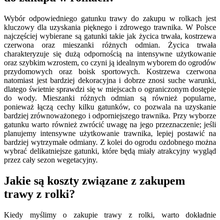
Wybór odpowiedniego gatunku trawy do zakupu w rolkach jest
kluczowy dla uzyskania pięknego i zdrowego trawnika. W Polsce
najczęściej wybierane są gatunki takie jak życica trwała, kostrzewa
czerwona oraz mieszanki różnych odmian. Życica trwała
charakteryzuje się dużą odpornością na intensywne użytkowanie
oraz szybkim wzrostem, co czyni ją idealnym wyborem do ogrodów
przydomowych oraz boisk sportowych. Kostrzewa czerwona
natomiast jest bardziej dekoracyjna i dobrze znosi suche warunki,
dlatego świetnie sprawdzi się w miejscach o ograniczonym dostępie
do wody. Mieszanki różnych odmian są również popularne,
ponieważ łączą cechy kilku gatunków, co pozwala na uzyskanie
bardziej zrównoważonego i odporniejszego trawnika. Przy wyborze
gatunku warto również zwrócić uwagę na jego przeznaczenie; jeśli
planujemy intensywne użytkowanie trawnika, lepiej postawić na
bardziej wytrzymałe odmiany. Z kolei do ogrodu ozdobnego można
wybrać delikatniejsze gatunki, które będą miały atrakcyjny wygląd
przez cały sezon wegetacyjny.
Jakie są koszty związane z zakupem
trawy z rolki?
Kiedy myślimy o zakupie trawy z rolki, warto dokładnie