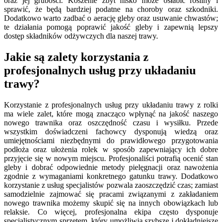
oraz jej grubości. Koszenie zbyt nisko może osłabić rośliny i
sprawić, że będą bardziej podatne na choroby oraz szkodniki.
Dodatkowo warto zadbać o aerację gleby oraz usuwanie chwastów;
te działania pomogą poprawić jakość gleby i zapewnią lepszy
dostęp składników odżywczych dla naszej trawy.
Jakie są zalety korzystania z
profesjonalnych usług przy układaniu
trawy?
Korzystanie z profesjonalnych usług przy układaniu trawy z rolki
ma wiele zalet, które mogą znacząco wpłynąć na jakość naszego
nowego trawnika oraz oszczędność czasu i wysiłku. Przede
wszystkim doświadczeni fachowcy dysponują wiedzą oraz
umiejętnościami niezbędnymi do prawidłowego przygotowania
podłoża oraz ułożenia rolek w sposób zapewniający ich dobre
przyjęcie się w nowym miejscu. Profesjonaliści potrafią ocenić stan
gleby i dobrać odpowiednie metody pielęgnacji oraz nawożenia
zgodnie z wymaganiami konkretnego gatunku trawy. Dodatkowo
korzystanie z usług specjalistów pozwala zaoszczędzić czas; zamiast
samodzielnie zajmować się pracami związanymi z zakładaniem
nowego trawnika możemy skupić się na innych obowiązkach lub
relaksie. Co więcej, profesjonalna ekipa często dysponuje
specjalistycznym sprzętem, który umożliwia szybsze i dokładniejsze