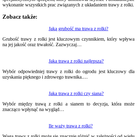
wykonanie wszystkich prac związanych z układaniem trawy z rolki.
Zobacz także:
Nawigacja
Jaką grubość ma trawa z rolki?
wpisu
Grubość trawy z rolki jest kluczowym czynnikiem, który wpływa
na jej jakość oraz trwałość. Zazwyczaj…
Jaka trawa z rolki najlepsza?
Wybór odpowiedniej trawy z rolki do ogrodu jest kluczowy dla
uzyskania pięknego i zdrowego trawnika.…
Jaka trawa z rolki czy siana?
Wybór między trawą z rolki a sianem to decyzja, która może
znacząco wpłynąć na wygląd…
Ile waży trawa z rolki?
Waga trawy z rolki może się znacznie różnić w zależności od wielu